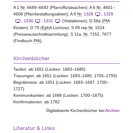
A 1
Nr.
6689–6692 (Pfarroffizialsachen); A 6
Nr.
4601–
4608 (Pfarrbestallungsakten); A 9
Nr.
1328
,
1329
,
1330
,
1331
(Visitationen); D 58a (
PfA
Küsten); D 79 (
EphA
Lüchow); S 09 rep
Nr.
1524
(Presseausschnittsammlung); S 11a,
Nr.
7252, 7677
(Findbuch
PfA
).
Kirchenbücher
Taufen: ab 1651 (Lücken: 1683–1685)
Trauungen: ab 1651 (Lücken: 1683–1685, 1755–1793)
Begräbnisse: ab 1651 (Lücken: 1683–1687, 1700–
1727)
Kommunikanten: ab 1688 (Lücken: 1700–1875)
Konfirmationen: ab 1782
Digitalisierte Kirchenbücher bei
Archion
Literatur & Links