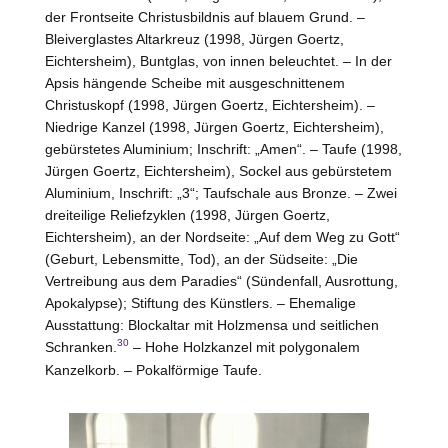
der Frontseite Christusbildnis auf blauem Grund. –
Bleiverglastes Altarkreuz (1998, Jürgen Goertz,
Eichtersheim
), Buntglas, von innen beleuchtet. – In der
Apsis hängende Scheibe mit ausgeschnittenem
Christuskopf (1998, Jürgen Goertz,
Eichtersheim
). –
Niedrige Kanzel (1998, Jürgen Goertz,
Eichtersheim
),
gebürstetes Aluminium; Inschrift: „Amen“. – Taufe (1998,
Jürgen Goertz,
Eichtersheim
), Sockel aus gebürstetem
Aluminium, Inschrift: „3“; Taufschale aus Bronze. – Zwei
dreiteilige Reliefzyklen (1998, Jürgen Goertz,
Eichtersheim
), an der Nordseite: „Auf dem Weg zu Gott“
(Geburt, Lebensmitte, Tod), an der Südseite: „Die
Vertreibung aus dem Paradies“ (Sündenfall, Ausrottung,
Apokalypse); Stiftung des Künstlers. – Ehemalige
Ausstattung: Blockaltar mit Holzmensa und seitlichen
30
Schranken.
–
Hohe
Holzkanzel mit polygonalem
Kanzelkorb. – Pokalförmige Taufe.