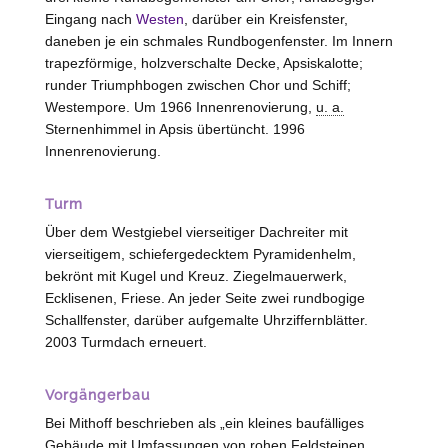
Eingang nach
Westen
, darüber ein Kreisfenster,
daneben je ein schmales Rundbogenfenster. Im Innern
trapezförmige, holzverschalte Decke, Apsiskalotte;
runder Triumphbogen zwischen Chor und Schiff;
Westempore. Um 1966 Innenrenovierung,
u. a.
Sternenhimmel in Apsis übertüncht. 1996
Innenrenovierung.
Turm
Über dem Westgiebel vierseitiger Dachreiter mit
vierseitigem, schiefergedecktem Pyramidenhelm,
bekrönt mit Kugel und Kreuz. Ziegelmauerwerk,
Ecklisenen, Friese. An jeder Seite zwei rundbogige
Schallfenster, darüber aufgemalte Uhrziffernblätter.
2003 Turmdach erneuert.
Vorgängerbau
Bei Mithoff beschrieben als „ein kleines baufälliges
Gebäude mit Umfassungen von rohen Feldsteinen,