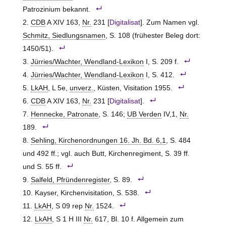
Patrozinium bekannt.
CDB
A XIV 163,
Nr.
231 [
Digitalisat
]. Zum Namen vgl.
Schmitz, Siedlungsnamen
, S. 108 (frühester Beleg dort:
1450/51).
Jürries/Wachter, Wendland-Lexikon
I, S. 209 f.
Jürries/Wachter, Wendland-Lexikon
I, S. 412.
LkAH
, L 5e,
unverz.
, Küsten, Visitation 1955.
CDB
A XIV 163,
Nr.
231 [
Digitalisat
].
Hennecke, Patronate
, S. 146;
UB Verden
IV,1,
Nr.
189.
Sehling, Kirchenordnungen 16. Jh. Bd. 6,1
, S. 484
und 492 ff.; vgl. auch Butt, Kirchenregiment, S. 39 ff.
und S. 55 ff.
Salfeld, Pfründenregister
, S. 89.
Kayser, Kirchenvisitation, S. 538.
LkAH
, S 09 rep
Nr.
1524.
LkAH
, S 1 H III
Nr.
617, Bl. 10 f. Allgemein zum