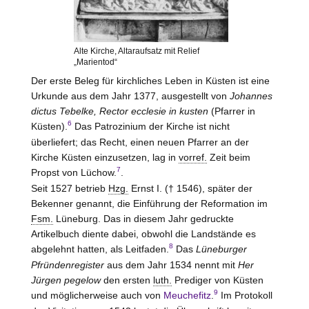
Alte Kirche, Altaraufsatz mit Relief
„Marientod“
Der erste Beleg für kirchliches Leben in Küsten ist eine
Urkunde aus dem Jahr 1377, ausgestellt von
Johannes
dictus Tebelke, Rector ecclesie in kusten
(Pfarrer in
6
Küsten).
Das Patrozinium der Kirche ist nicht
überliefert; das Recht, einen neuen Pfarrer an der
Kirche Küsten einzusetzen, lag in
vorref.
Zeit beim
7
Propst von
Lüchow
.
.
Seit 1527 betrieb
Hzg.
Ernst I. († 1546), später der
Bekenner genannt, die Einführung der Reformation im
Fsm.
Lüneburg
. Das in diesem Jahr gedruckte
Artikelbuch diente dabei, obwohl die Landstände es
8
abgelehnt hatten, als Leitfaden.
Das
Lüneburger
Pfründenregister
aus dem Jahr 1534 nennt mit
Her
Jürgen pegelow
den ersten
luth.
Prediger von Küsten
9
und möglicherweise auch von
Meuchefitz
.
Im Protokoll