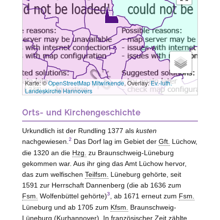
Karte: ©
OpenStreetMap Mitwirkende
, Overlay:
Ev.-luth.
3 km
Landeskirche Hannovers
Orts- und Kirchengeschichte
Urkundlich ist der Rundling 1377 als
kusten
2
nachgewiesen.
Das Dorf lag im Gebiet der
Gft.
Lüchow
,
die 1320 an die
Hzg.
zu
Braunschweig-Lüneburg
gekommen war. Aus ihr ging das Amt
Lüchow
hervor,
das zum welfischen
Teilfsm.
Lüneburg
gehörte, seit
1591 zur Herrschaft
Dannenberg
(die ab 1636 zum
3
Fsm.
Wolfenbüttel
gehörte)
, ab 1671 erneut zum
Fsm.
Lüneburg
und ab 1705 zum
Kfsm.
Braunschweig-
Lüneburg
(Kurhannover). In französischer Zeit zählte