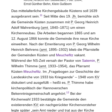
Ernst Günther Behn, Klein Gußborn
Das mittelalterliche Kirchengebäude Küstens soll 1639
11
ausgebrannt sein.
Seit Mitte des 19.
Jh.
bemühte sich
die Gemeinde Küsten zusammen mit
P.
Georg Heinrich
Adolf Wahrenburg (
amt.
1840–1871) um einen
Kirchenneubau. Die Arbeiten begannen 1865 und am
12. August 1866 konnte die Gemeinde ihre neue Kirche
einweihen. Nach der Emeritierung von
P.
Georg Wilhelm
Heinrich Behrens (
amt.
1895–1932) blieb die Pfarrstelle
der Gemeinden Küsten und
Meuchefitz
vakant.
Während der NS-Zeit versah der Pastor von
Satemin
,
P.
Wilhelm Thimme (
amt.
1933–1954), das Pfarramt
Küsten-
Meuchefitz
. Im „Fragebogen zur Geschichte der
Landeskirche von 1933 bis Kriegsende“ – 1948 vom
KV
diskutiert und ausgefüllt – heißt es,
P.
Thimme habe
kirchenpolitisch der Hannoverschen
12
Bekenntnisgemeinschaft angehört.
Bei der
Kirchenwahl 1933 bestätigte die Gemeinde den
existierenden
KV
; ein nachgerückter Kirchenvorsteher
legte später „sein Amt nieder und trat aus der Kirche