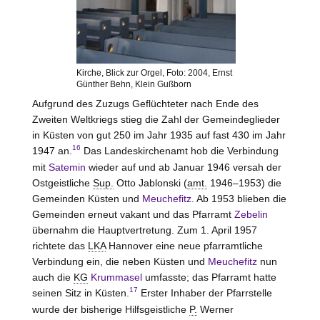
Kirche, Blick zur Orgel, Foto: 2004, Ernst
Günther Behn, Klein Gußborn
Aufgrund des Zuzugs Geflüchteter nach Ende des
Zweiten Weltkriegs stieg die Zahl der Gemeindeglieder
in Küsten von gut 250 im Jahr 1935 auf fast 430 im Jahr
16
1947 an.
Das Landeskirchenamt hob die Verbindung
mit
Satemin
wieder auf und ab Januar 1946 versah der
Ostgeistliche
Sup.
Otto Jablonski (
amt.
1946–1953) die
Gemeinden Küsten und
Meuchefitz
. Ab 1953 blieben die
Gemeinden erneut vakant und das Pfarramt
Zebelin
übernahm die Hauptvertretung. Zum 1. April 1957
richtete das
LKA
Hannover
eine neue pfarramtliche
Verbindung ein, die neben Küsten und
Meuchefitz
nun
auch die
KG
Krummasel
umfasste; das Pfarramt hatte
17
seinen Sitz in Küsten.
Erster Inhaber der Pfarrstelle
wurde der bisherige Hilfsgeistliche
P.
Werner