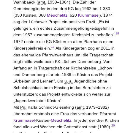
Wahnbaeck (
amt.
1959–1964). Die Zahl der
Gemeindeglieder in den drei
KG
lag 1962 bei 1.330
(350 Küsten, 360
Meuchefitz
, 620
Krummasel
). 1974
zog der Lüchower Propst ein positives Fazit: „Es ist
gelungen, ein echtes Zusammengehörigkeitsgefühl in
18
dem 1957 zusammengelegten Kirchspiel zu schaffen“.
1972 richtete die
KG
Küsten im alten Pfarrhaus einen
19
Kinderspielkreis ein.
Als Kindergarten zog er 2011 in
das ehemalige Pfarrwitwenhaus um; die Trägerschaft
liegt mittlerweile beim
KK
Lüchow-Dannenberg
. Von
Anfang an in Trägerschaft der Kirchenkreise
Lüchow
und Dannenberg
startete 1986 in Küsten das Projekt
„Arbeiten und Lernen“, um
u. a.
Jugendliche ohne
Schulabschluss beim Einstieg in das Berufsleben zu
unterstützen; das Projekt entwickelte sich weiter zur
„Jugendwerkstatt Küsten“.
Mit
Pn.
Karla Schmidt-Gieseking (
amt.
1979–1982)
übernahm erstmals eine Frau das verbunden Pfarramt
Krummasel
-Küsten-
Meuchefitz
. In jeder der drei Kirchen
20
fand alle zwei Wochen ein Gottesdienst statt (1980).