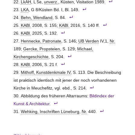
LkAH
, L 5e,
unverz.
, Küsten, Visitation 1989.
LKA
, G 8/Küsten Bd. I, Bl. 149.
Behn, Wendland
, S. 84.
KABl.
2008, S. 155;
KABl.
2016, S. 140 ff.
KABl.
2025, S. 192.
Hennecke, Patronate
, S. 146;
UB Verden
IV,1,
Nr.
189;
Gercke, Propsteien
, S. 129;
Michael,
Kirchengeschichte
, S. 204.
KABl.
2006, S. 21 f.
Mithoff, Kunstdenkmale IV
, S. 113. Die Beschreibung
ist praktisch identisch mit jener der noch vorhandenen
Kirche in Meuchefitz, vgl. ebd., S. 214.
Abbildung des früheren Altarraums:
Bildindex der
Kunst & Architektur
.
Wehking, Inschriften Lüneburg
,
Nr.
440.