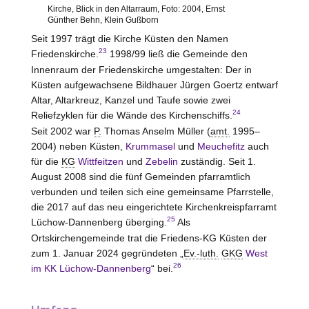
Kirche, Blick in den Altarraum, Foto: 2004, Ernst
Günther Behn, Klein Gußborn
Seit 1997 trägt die Kirche Küsten den Namen
23
Friedenskirche.
1998/99 ließ die Gemeinde den
Innenraum der Friedenskirche umgestalten: Der in
Küsten aufgewachsene Bildhauer Jürgen Goertz entwarf
Altar, Altarkreuz, Kanzel und Taufe sowie zwei
24
Reliefzyklen für die Wände des Kirchenschiffs.
Seit 2002 war
P.
Thomas Anselm Müller (
amt.
1995–
2004) neben Küsten,
Krummasel
und
Meuchefitz
auch
für die
KG
Wittfeitzen
und
Zebelin
zuständig. Seit 1.
August 2008 sind die fünf Gemeinden pfarramtlich
verbunden und teilen sich eine gemeinsame Pfarrstelle,
die 2017 auf das neu eingerichtete Kirchenkreispfarramt
25
Lüchow-Dannenberg
überging.
Als
Ortskirchengemeinde trat die Friedens-KG Küsten der
zum 1. Januar 2024 gegründeten „
Ev.-luth.
GKG
West
26
im KK Lüchow-Dannenberg
“ bei.