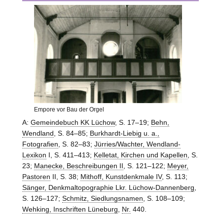
Empore vor Bau der Orgel
A:
Gemeindebuch KK Lüchow
, S. 17–19;
Behn,
Wendland
, S. 84–85;
Burkhardt-Liebig u. a.,
Fotografien
, S. 82–83;
Jürries/Wachter, Wendland-
Lexikon
I, S. 411–413;
Kelletat, Kirchen und Kapellen
, S.
23;
Manecke, Beschreibungen II
, S. 121–122;
Meyer,
Pastoren
II, S. 38;
Mithoff, Kunstdenkmale IV
, S. 113;
Sänger, Denkmaltopographie Lkr. Lüchow-Dannenberg
,
S. 126–127;
Schmitz, Siedlungsnamen
, S. 108–109;
Wehking, Inschriften Lüneburg
,
Nr.
440.