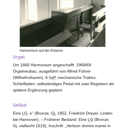
Harmonium auf der Empore
Orgel
Um 1866 Harmonium angeschafft. 1968/69
Orgelneubau, ausgeführt von Alfred Führer
(
Wilhelmshaven
), 6
I/aP
, mechanische Traktur,
Schleifladen; selbständiges Pedal mit zwei Registern als
spätere Ergänzung geplant.
Geläut
Eine
LG
, e’’ (Bronze,
Gj.
1852, Friedrich Dreyer,
Linden
bei Hannover
). – Früherer Bestand: Eine
LG
(Bronze,
Gj.
vielleicht 1619), Inschrift: „Verbum domini manet in