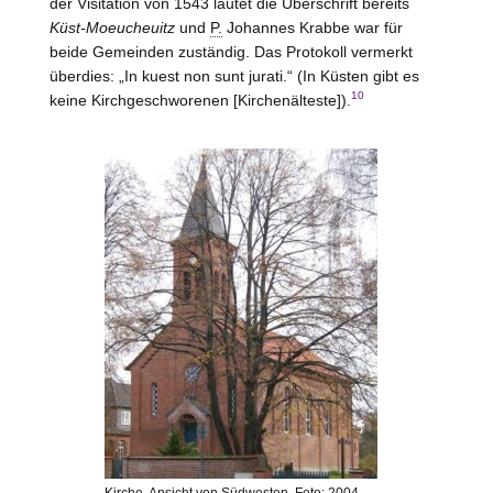
der Visitation von 1543 lautet die Überschrift bereits
Küst-Moeucheuitz
und
P.
Johannes Krabbe war für
beide Gemeinden zuständig. Das Protokoll vermerkt
überdies: „In kuest non sunt jurati.“ (In Küsten gibt es
10
keine Kirchgeschworenen [Kirchenälteste]).
Kirche, Ansicht von Südwesten, Foto: 2004,