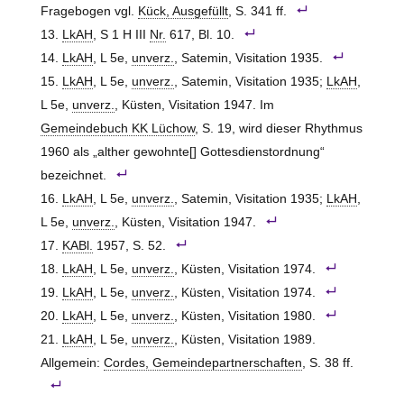
Fragebogen vgl.
Kück, Ausgefüllt
, S. 341 ff.
LkAH
, S 1 H III
Nr.
617, Bl. 10.
LkAH
, L 5e,
unverz.
, Satemin, Visitation 1935.
LkAH
, L 5e,
unverz.
, Satemin, Visitation 1935;
LkAH
,
L 5e,
unverz.
, Küsten, Visitation 1947. Im
Gemeindebuch KK Lüchow
, S. 19, wird dieser Rhythmus
1960 als „alther gewohnte[] Gottesdienstordnung“
bezeichnet.
LkAH
, L 5e,
unverz.
, Satemin, Visitation 1935;
LkAH
,
L 5e,
unverz.
, Küsten, Visitation 1947.
KABl.
1957, S. 52.
LkAH
, L 5e,
unverz.
, Küsten, Visitation 1974.
LkAH
, L 5e,
unverz.
, Küsten, Visitation 1974.
LkAH
, L 5e,
unverz.
, Küsten, Visitation 1980.
LkAH
, L 5e,
unverz.
, Küsten, Visitation 1989.
Allgemein:
Cordes, Gemeindepartnerschaften
, S. 38 ff.