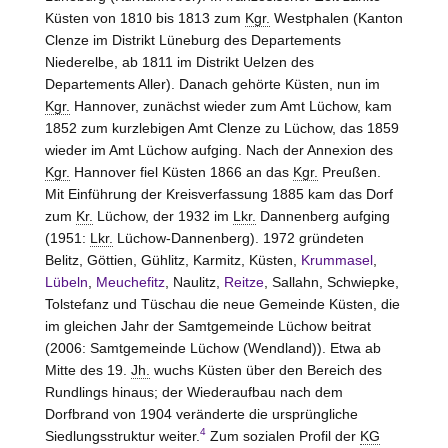
Küsten von 1810 bis 1813 zum
Kgr.
Westphalen (Kanton
Clenze im Distrikt Lüneburg
des Departements
Niederelbe, ab 1811 im Distrikt
Uelzen
des
Departements Aller). Danach gehörte Küsten, nun im
Kgr.
Hannover
, zunächst wieder zum Amt
Lüchow
, kam
1852 zum kurzlebigen Amt
Clenze zu Lüchow
, das 1859
wieder im Amt
Lüchow
aufging. Nach der Annexion des
Kgr.
Hannover
fiel Küsten 1866 an das
Kgr.
Preußen.
Mit Einführung der Kreisverfassung 1885 kam das Dorf
zum
Kr.
Lüchow
, der 1932 im
Lkr.
Dannenberg
aufging
(1951:
Lkr.
Lüchow-Dannenberg
). 1972 gründeten
Belitz, Göttien, Gühlitz, Karmitz, Küsten,
Krummasel
,
Lübeln
,
Meuchefitz
, Naulitz,
Reitze
, Sallahn, Schwiepke,
Tolstefanz und Tüschau die neue Gemeinde
Küsten
, die
im gleichen Jahr der Samtgemeinde
Lüchow
beitrat
(2006: Samtgemeinde
Lüchow (Wendland)
). Etwa ab
Mitte des 19.
Jh.
wuchs Küsten über den Bereich des
Rundlings hinaus; der Wiederaufbau nach dem
Dorfbrand von 1904 veränderte die ursprüngliche
4
Siedlungsstruktur weiter.
Zum sozialen Profil der
KG