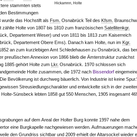
Hickamnn, Holte
tztere stammten stets
den Bestimmungen
 wurde das Hochstift als
Fsm.
Osnabrück Teil des
Kfsm.
Braunschw
it zählte Holte von 1807 bis 1810 zum französischen
Satellitenkgr.
brück, Departement Weser) und von 1811 bis 1813 zum Kaiserreich
abrück, Departement Obere Ems). Danach kam Holte, nun im
Kgr.
 1852 an zum kurzlebigen Amt
Schledehausen
zu Osnabrück, das ber
er preußischen Annexion von 1866 blieb die Ämterstruktur zunächst
ung 1885 gehört Holte zum
Lkr.
Osnabrück. 1970 schlossen sich
Landgemeinde Holte zusammen, die 1972 nach
Bissendorf
eingemein
„Die Bevölkerung ist durchweg bäuerlich. Von Industrie ist keine Spur.
n gewissen Streusiedlungscharakter und entwickelte sich in der zweite
 Holte-Sünsbeck lebten 1858 gut 550 Menschen, 1905 insgesamt 46
sgrabungen auf dem Areal der Holter Burg konnte 1997 nahe dem
rtor eine Burgkapelle nachgewiesen werden. Aufmauerungen mach
rweile den Grundriss sichtbar und 2009 erhielt der Altarsockel wieder 