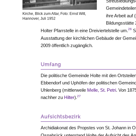
Streusiedlungs
Gemeindeteile
Kirche, Blick zum Altar, Foto: Ernst Witt,
ihre Arbeit au
Hannover, Juli 1952
Bildungsstätte
26
Holter Pfarrstelle in eine Dreiviertelstelle um.
Se
Ausstattung der kirchlichen Gebäude der Gemeind
2009 öffentlich zugänglich.
Umfang
Die politische Gemeinde Holte mit den Ortsteile
Ebbendorf und Uphöfen der politischen Gemei
Uhlenberg (mittlerweile
Melle, St. Petri
. Von 187
27
nachher zu
Hilter
).
Aufsichtsbezirk
Archidiakonat des Propstes von St. Johann in 
Osnabrück unterstand Holte der Aufsicht des A