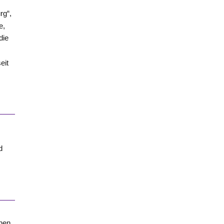
rg“,
e
,
die
eit
d
d
chen