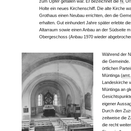
zum Opfer gefallen war. Er bezeichnet die
hl.
Urs
Holte ein neues Kirchenschiff. Die alte Kirche wa
Grothaus einen Neubau errichten, den die Geme
erhalten. Gut einhundert Jahre später erlebte d
Altarraum sowie einen Anbau an der Südseite 
Obergeschoss (Anbau 1970 wieder abgebrochen)
Während der N
die Gemeinde
örtlichen Part
Müntinga (
amt.
Landeskirche v
Müntinga an gl
Gesichtspunkte
eigener Aussa
Durch den Zuzu
zeitweise die 
die recht weit