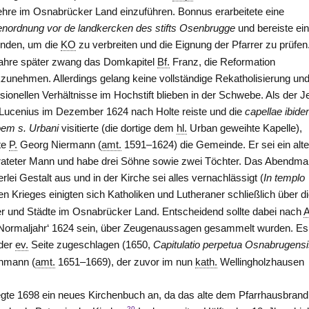
hre im Osnabrücker Land einzuführen. Bonnus erarbeitete eine
nordnung vor de landkercken des stifts Osenbrugge
und bereiste ein
nden, um die
KO
zu verbreiten und die Eignung der Pfarrer zu prüfen
ahre später zwang das Domkapitel
Bf.
Franz, die Reformation
zunehmen. Allerdings gelang keine vollständige Rekatholisierung und
sionellen Verhältnisse im Hochstift blieben in der Schwebe. Als der J
 Lucenius im Dezember 1624 nach Holte reiste und die
capellae ibide
em s. Urbani
visitierte (die dortige dem
hl.
Urban geweihte Kapelle),
te
P.
Georg Niermann (
amt.
1591–1624) die Gemeinde. Er sei ein alte
rateter Mann und habe drei Söhne sowie zwei Töchter. Das Abendma
lei Gestalt aus und in der Kirche sei alles vernachlässigt (
In templo
 Krieges einigten sich Katholiken und Lutheraner schließlich über d
fer und Städte im Osnabrücker Land. Entscheidend sollte dabei nach
A
 ‚Normaljahr‘ 1624 sein, über Zeugenaussagen gesammelt wurden. Es
 der
ev.
Seite zugeschlagen (1650,
Capitulatio perpetua Osnabrugens
hmann (
amt.
1651–1669), der zuvor im nun
kath.
Wellingholzhausen
gte 1698 ein neues Kirchenbuch an, da das alte dem Pfarrhausbrand
20