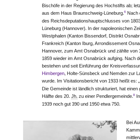
Bischöfe in der Regierung des Hochstifts ab; le
6
aus dem Haus Braunschweig-Lüneburg.
Nach 
des Reichsdeputationshauptschlusses von 1803
Lüneburg (Hannover). In der napoleonischen Ze
Westphalen (Kanton
Bissendorf
, Distrikt Osna
Frankreich (Kanton
Iburg
, Arrondissement Osn
Hannover, zum Amt
Osnabrück
und zählte von
1859 wieder im Amt
Osnabrück
aufging. Nach d
bestehen und seit Einführung der Kreisverfass
Himbergen
, Holte-Sünsbeck und Nemden zur 
wurde. Im Visitationsbericht von 1933 heißt es: 
Die Gemeinde ist ländlich strukturiert, hat eine
8
Hälfte des 20.
Jh.
zu einer Pendlergemeinde.
In
1939 noch gut 390 und 1950 etwa 750.
Bei Au
Kamme
mittle