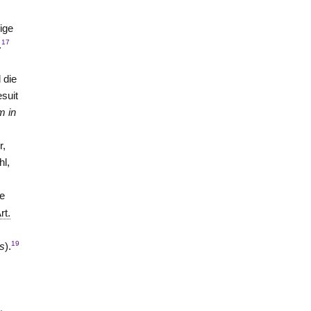
ige
17
.
 die
esuit
m in
r,
hl,
ie
rt.
19
is
).