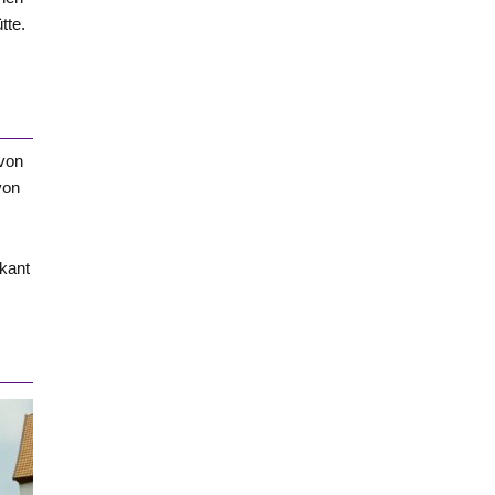
tte.
 von
von
kant