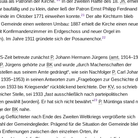
ula als Patronin der Kirche.
In der zweiten Hälfte des 18.
Jh.
erhiel
r baufällig und zu klein, daher ließ der Patron Ernst Philipp Ferdinan
21
inde im Oktober 1771 einweihen konnte.
Der alte Kirchturm blieb
ie Gemeinde einen weiteren Umbau: 1887 erhielt die Kirche einen neu
mit Konfirmandenzimmer im Erdgeschoss und neuer Orgel im
22
. Im Jahre 1911 gründete sich der Posaunenchor.
S-Zeit betreute zunächst
P.
Johann Hermann Jürgens (
amt.
1914–19
.
P.
Jürgens gehörte zur
BK
und wurde „durch Machenschaften der
eistellen aus seinem Amte gedrängt“, wie sein Nachfolger
P.
Carl Joha
1935–1953) in seinen Antworten zum „Fragebogen zur Geschichte d
on 1933 bis Kriegsende“ rückblickend berichtete. Der
KV
, so schrie
eicher
Stelle
, sei 1933 „fast ausschließlich nach parteipolitischen
23
n gewählt [worden]. Er hat sich nicht bewährt.“
P.
Müntinga stand 
ge der
BK
nahe.
g Geflüchteter nach Ende des Zweiten Weltkriegs vergrößerte sich
Zahl der Gemeindeglieder. Prägend für die Situation der Gemeinde bli
en Entfernungen zwischen den einzelnen Orten, ihr