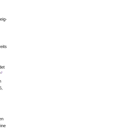
eig-
eits
det
7
“
n
5,
en
eine