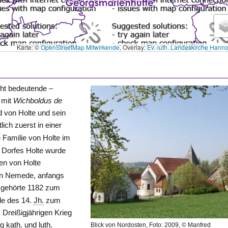
Karte: ©
OpenStreetMap Mitwirkende
, Overlay:
Ev.-luth. Landeskirche Hann
ht bedeutende –
4 mit
Wichboldus de
d von Holte und sein
lich zuerst in einer
e Familie von
Holte
im
 Dorfes Holte wurde
len von
Holte
in Nemede, anfangs
 gehörte 1182 zum
de des 14.
Jh.
zum
Dreißigjährigen Krieg
ng
kath.
und
luth.
Blick von Nordosten, Foto: 2009, © Manfred