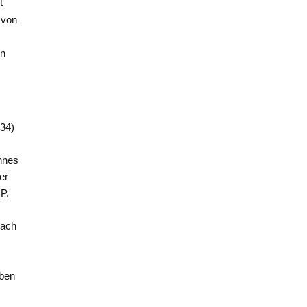
t
d von
en
34)
nnes
er
b
P.
nach
eben