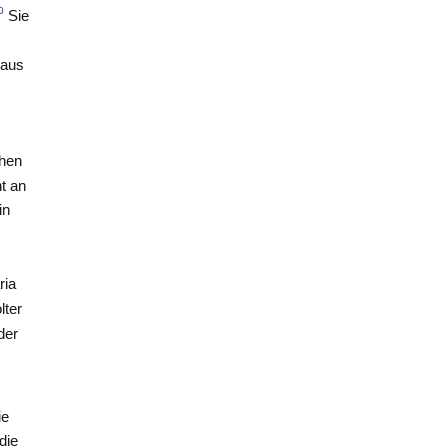
0
Sie
 aus
chen
ht an
in
ria
lter
der
ie
die