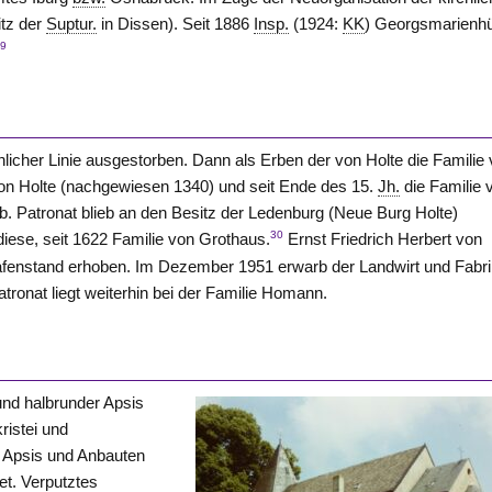
itz der
Suptur.
in Dissen). Seit 1886
Insp.
(1924:
KK
) Georgsmarienhü
29
nlicher Linie ausgestorben. Dann als Erben der von Holte die Familie
von Holte (nachgewiesen 1340) und seit Ende des 15.
Jh.
die Familie 
b. Patronat blieb an den Besitz der Ledenburg (Neue Burg Holte)
30
diese, seit 1622 Familie von Grothaus.
Ernst Friedrich Herbert von
fenstand erhoben. Im Dezember 1951 erwarb der Landwirt und Fabri
ronat liegt weiterhin bei der Familie Homann.
nd halbrunder Apsis
ristei und
, Apsis und Anbauten
et. Verputztes