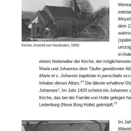
Mensa
entsta
Meyerh
dem 1
wahrsc
(späte
Kirche, Ansicht von Nordosten, 1950
umzog
in Hol
einem Nebenaltar der Kirche, der möglicherwei
Maria und Johannes dem Täufer gewidmeter Alt
Marie et s. Johannis baptistae in parochialis ecc
14
Inhaber dieses Altars.
Die älteste erhaltene Gl
Johannes“. Im Jahr 1429 scheint ein
Johannes d
Kirche, das bei der Familie von Holte gelegen ha
16
Ledenburg (Neue Burg Holte) geknüpft.
Im Jah
Mitwir