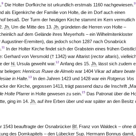
9
1
.
Die Holter Dorfkirche ist urkundlich erstmals 1160 nachgewiesen.
nd als Eigenkirche der Familie von Holte, die im Dorf auch einen
of besaß. Der Turm der heutigen Kirche stammt im Kern vermutlich
2.
Jh.
Um die Mitte des 13.
Jh.
gründeten die Herren von
Holte
–
heinlich auf dem Gelände ihres Meyerhofs – ein Wilhelmitenkloster
r Augustiner-Eremiten), das jedoch schon 1287 nach Osnabrück
11
.
In der Holter Kirche findet sich der Grabstein eines frühen Geistli
te: Gerhard von Versmold († 1342) war Altarist (
rector altaris
), vielleic
12
se der
hl.
Ursula geweiht war.
Anfang des 15.
Jh.
lässt sich zudem e
ar belegen:
Henricus Ruwe de Almelo
war 1404 Vikar
ad altare beate
13
lesiae in Halte
.
In den Jahren 1423 und 1428 war ein
Rotgerus Vos
ocke der Kirche, gegossen 1413, trägt passend dazu die Inschrift „Ma
15
e Holte
Pfarrer in Holte gewesen zu sein.
Das Patronat über die Ho
tte, ging im 14.
Jh.
auf ihre Erben über und war später an den Besitz 
r 1543 beauftragte der Osnabrücker
Bf.
Franz von Waldeck – ohne d
kung des Domkapitels – den Lübecker
Sup.
Hermann Bonnus damit, 