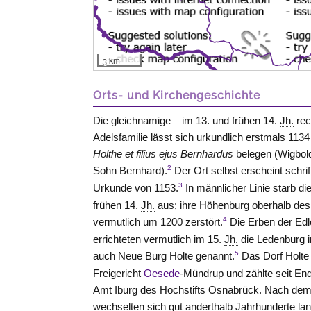
3 km
Orts- und Kirchengeschichte
Die gleichnamige – im 13. und frühen 14.
Jh.
rec
Adelsfamilie lässt sich urkundlich erstmals 113
Holthe et filius ejus Bernhardus
belegen (Wigbol
2
Sohn Bernhard).
Der Ort selbst erscheint schrift
3
Urkunde von 1153.
In männlicher Linie starb di
frühen 14.
Jh.
aus; ihre Höhenburg oberhalb des
4
vermutlich um 1200 zerstört.
Die Erben der Ed
errichteten vermutlich im 15.
Jh.
die Ledenburg 
5
auch Neue Burg Holte genannt.
Das Dorf Holte
Freigericht
Oesede
-Mündrup und zählte seit En
Amt Iburg des Hochstifts Osnabrück. Nach dem 
wechselten sich gut anderthalb Jahrhunderte la