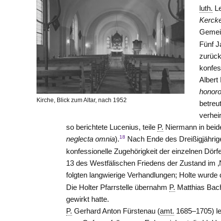
luth.
Le
Kercke
Gemei
Fünf J
zurück
konfes
Albert
honoro
Kirche, Blick zum Altar, nach 1952
betreu
verhei
so berichtete Lucenius, teile
P.
Niermann in beider
18
neglecta omnia
).
Nach Ende des Dreißigjährigen
konfessionelle Zugehörigkeit der einzelnen Dör
13 des Westfälischen Friedens der Zustand im
folgten langwierige Verhandlungen; Holte wurde
Die Holter Pfarrstelle übernahm
P.
Matthias Bac
gewirkt hatte.
P.
Gerhard Anton
Fürstenau
(
amt.
1685–1705) le