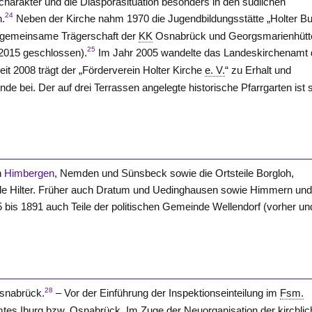
charakter und die Diasporasituation besonders in den südlichen
24
n.
Neben der Kirche nahm 1970 die Jugendbildungsstätte „Holter Bu
f (gemeinsame Trägerschaft der
KK
Osnabrück und
Georgsmarienhütt
25
 2015 geschlossen).
Im Jahr 2005 wandelte das Landeskirchenamt 
it 2008 trägt der „Förderverein Holter Kirche
e. V.
“ zu Erhalt und
e bei. Der auf drei Terrassen angelegte historische Pfarrgarten ist s
n
Himbergen
, Nemden und Sünsbeck sowie die Ortsteile Borgloh,
nde
Hilter
. Früher auch Dratum und Uedinghausen sowie Himmern un
5 bis 1891 auch Teile der politischen Gemeinde Wellendorf (vorher un
28
Osnabrück.
– Vor der Einführung der Inspektionseinteilung im
Fsm.
mtes Iburg
bzw.
Osnabrück. Im Zuge der Neuorganisation der kirchli