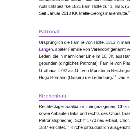
Aufsichtsbezirke 1821 kam Holte zur 1.
Insp.
(S
Seit Januar 2013
KK
Melle-Georgsmarienhütte.
Patronat
Ursprünglich die Familie von Holte, 1313 in män
Langen
, später Familie von Varendorf genannt 
Leden, die in männlicher Linie im 16.
Jh.
ausstar
gebunden (dingliches Patronat): Familie von Pla
Grothaus 1792 als
Gf.
von Münster in Reichsgra
31
Hugo Homann (
Dissen
) die Ledenburg.
Das Pat
Kirchenbau
Rechteckiger Saalbau mit eingezogenem Chor u
sowie Anbauten links und rechts des Chors (Sak
Patronatsprieche), Schiff 1770 neu erbaut, Chor
32
1887 errichtet.
Kirche ostsüdöstlich ausgericht