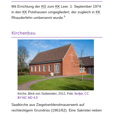
Mit Errichtung der
KG
zum
KK
Leer. 1. September 1974
in den
KK
Potshausen umgegliedert, der zugleich in
KK
6
Rhauderfehn umbenannt wurde.
Kirchenbau
Kirche, Blick von Südwesten, 2012, Foto:
fentjer
,
CC
BY-NC-ND 4.0
Saalkirche aus Ziegelverblendmauerwerk auf
rechteckigem Grundriss (1961/62). Eine Sakristei neben