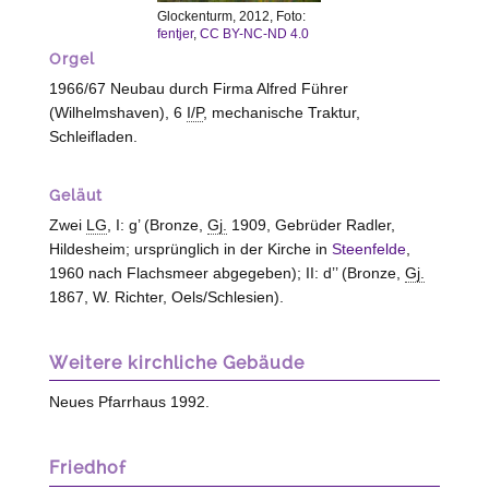
Glockenturm, 2012, Foto:
fentjer
,
CC BY-NC-ND 4.0
Orgel
1966/67 Neubau durch Firma Alfred Führer
(
Wilhelmshaven
), 6
I/P
, mechanische Traktur,
Schleifladen.
Geläut
Zwei
LG
, I: g’ (Bronze,
Gj.
1909, Gebrüder Radler,
Hildesheim
; ursprünglich in der Kirche in
Steenfelde
,
1960 nach Flachsmeer abgegeben); II: d’’ (Bronze,
Gj.
1867, W. Richter,
Oels/Schlesien
).
Weitere kirchliche Gebäude
Neues Pfarrhaus 1992.
Friedhof