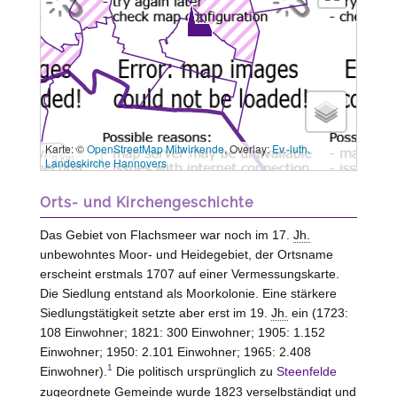
Karte: ©
OpenStreetMap Mitwirkende
, Overlay:
Ev.-luth.
3 km
Landeskirche Hannovers
Orts- und Kirchengeschichte
Das Gebiet von Flachsmeer war noch im 17.
Jh.
unbewohntes Moor- und Heidegebiet, der Ortsname
erscheint erstmals 1707 auf einer Vermessungskarte.
Die Siedlung entstand als Moorkolonie. Eine stärkere
Siedlungstätigkeit setzte aber erst im 19.
Jh.
ein (1723:
108 Einwohner; 1821: 300 Einwohner; 1905: 1.152
Einwohner; 1950: 2.101 Einwohner; 1965: 2.408
1
Einwohner).
Die politisch ursprünglich zu
Steenfelde
zugeordnete Gemeinde wurde 1823 verselbständigt und