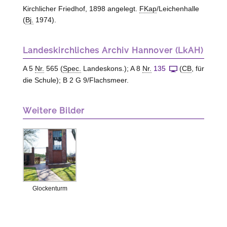
Kirchlicher Friedhof, 1898 angelegt.
FKap
/Leichenhalle
(
Bj.
1974).
Landeskirchliches Archiv Hannover (LkAH)
A 5
Nr.
565 (
Spec.
Landeskons.); A 8
Nr.
135
(
CB
, für
die Schule); B 2 G 9/Flachsmeer.
Weitere Bilder
Glockenturm