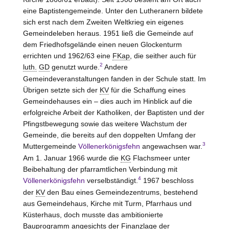
eine Baptistengemeinde. Unter den Lutheranern bildete
sich erst nach dem Zweiten Weltkrieg ein eigenes
Gemeindeleben heraus. 1951 ließ die Gemeinde auf
dem Friedhofsgelände einen neuen Glockenturm
errichten und 1962/63 eine
FKap
, die seither auch für
2
luth.
GD
genutzt wurde.
Andere
Gemeindeveranstaltungen fanden in der Schule statt. Im
Übrigen setzte sich der
KV
für die Schaffung eines
Gemeindehauses ein – dies auch im Hinblick auf die
erfolgreiche Arbeit der Katholiken, der Baptisten und der
Pfingstbewegung sowie das weitere Wachstum der
Gemeinde, die bereits auf den doppelten Umfang der
3
Muttergemeinde
Völlenerkönigsfehn
angewachsen war.
Am 1. Januar 1966 wurde die
KG
Flachsmeer unter
Beibehaltung der pfarramtlichen Verbindung mit
4
Völlenerkönigsfehn
verselbständigt.
1967 beschloss
der
KV
den Bau eines Gemeindezentrums, bestehend
aus Gemeindehaus, Kirche mit Turm, Pfarrhaus und
Küsterhaus, doch musste das ambitionierte
Bauprogramm angesichts der Finanzlage der