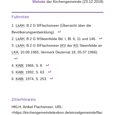
Website
der Kirchengemeinde (23.12.2018)
Fußnoten
LkAH
, B 2 G 9/Flachsmeer (Übersicht über die
Bevölkerungsentwicklung).
LkAH
, B 2 G 9/Steenfelde Bd. I, Bl. 6, 11 und 146.
LkAH
, B 2 G 9/Flachsmeer (
KV
der
KG
Steenfelde an
LKA
, 10.08.1965; Vermerk Dezernat 18, 05.07.1966).
KABl.
1966, S. 8.
KABl.
1992, S. 63.
KABl.
1974, S. 253.
Zitierhinweis
HKLH, Artikel Flachsmeer, URL:
<https://kirchengemeindelexikon.de/einzelgemeinde/flac