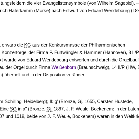
tungsfeldern die vier Evangelistensymbole (von Wilhelm Sagebiel). –
nrich Haferkamm (
Mörse
) nach Entwurf von Eduard Wendebourg (18
01 erwarb die
KG
aus der Konkursmasse der Philharmonischen
 Konzertorgel der Firma P. Furtwängler & Hammer (
Hannover
), 8
II/P
ekt wurde von Eduard Wendebourg entworfen und durch die Orgelbau
bau der Orgel durch Firma
Weißenborn
(
Braunschweig
), 14
II/P
(
HW
,
n
) überholt und in der Disposition verändert.
m Schilling,
Heidelberg
); II: g’ (Bronze,
Gj.
1655, Carsten Hustede,
 Eine
SG
in a’’ (Bronze,
Gj.
1897, J. F. Weule,
Bockenem
; in der Later
7 und 1918, beide von J. F. Weule,
Bockenem
) waren in den Weltkr