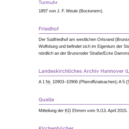
Turmuhr
1897 von J. F. Weule (
Bockenem
).
Friedhof
Der Südfriedhof am westlichen Ortsrand (Brunsro
Wolfsburg und befindet sich im Eigentum der Stad
nördlich an der Brunsroder Straße/Ecke Damms
Landeskirchliches Archiv Hannover (
A 1
Nr.
10903–10906 (Pfarroffizialsachen); A 5 (
Quelle
Mitteilung der
KG
Ehmen vom 9./13. April 2015.
Kirchenbücher