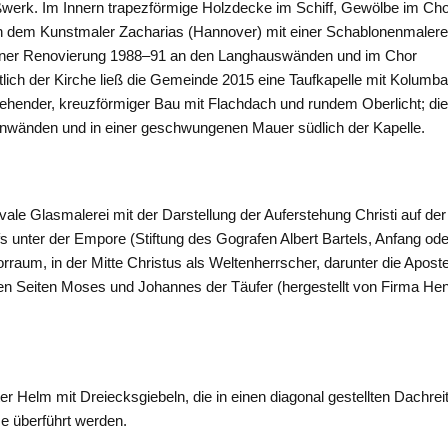
werk. Im Innern trapezförmige Holzdecke im Schiff, Gewölbe im Cho
n dem Kunstmaler Zacharias (
Hannover
) mit einer Schablonenmalere
 einer Renovierung 1988–91 an den Langhauswänden und im Chor
tlich der Kirche ließ die Gemeinde 2015 eine Taufkapelle mit Kolumb
stehender, kreuzförmiger Bau mit Flachdach und rundem Oberlicht; di
ßenwänden und in einer geschwungenen Mauer südlich der Kapelle.
vale Glasmalerei mit der Darstellung der Auferstehung Christi auf der
fs unter der Empore (Stiftung des Gografen Albert Bartels, Anfang ode
rraum, in der Mitte Christus als Weltenherrscher, darunter die Aposte
den Seiten Moses und Johannes der Täufer (hergestellt von Firma He
 Helm mit Dreiecksgiebeln, die in einen diagonal gestellten Dachrei
ze überführt werden.