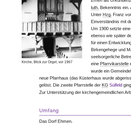
Emen
als Urkundenz
luth.
Bekenntnis ein. 
Unter
Hzg.
Franz v
Einverständnis mit 
Um 1900 setzte eine 
ebenso wie später d
für einen Entwicklu
Birkengehege und Ma
seelsorgerliche Bet
Kirche, Blick zur Orgel, vor 1967
eine
Pfarrvikarstelle
e
wurde ein Gemeindeha
neue Pfarrhaus (das Küsterhaus wurde abgerisse
gelöst. Die zweite Pfarrstelle der
KG
Sülfeld
ging
Zur Unterstützung der kirchengemeindlichen Arbe
Umfang
Das Dorf Ehmen.