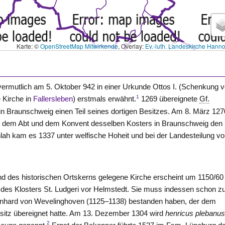
Karte: ©
OpenStreetMap Mitwirkende
, Overlay:
Ev.-luth. Landeskirche Hann
 vermutlich am 5. Oktober 942 in einer Urkunde Ottos I. (Schenkung 
1
 Kirche in
Fallersleben
) erstmals erwähnt.
1269 übereignete
Gf.
in Braunschweig einen Teil seines dortigen Besitzes. Am 8. März 127
 dem Abt und dem Konvent desselben Kosters in Braunschweig den
ah kam es 1337 unter welfische Hoheit und bei der Landesteilung v
d des historischen Ortskerns gelegene Kirche erscheint um 1150/60 
 des Klosters St. Ludgeri vor Helmstedt. Sie muss indessen schon z
rnhard von
Wevelinghoven
(1125–1138) bestanden haben, der dem
itz übereignet hatte. Am 13. Dezember 1304 wird
henricus plebanus
2