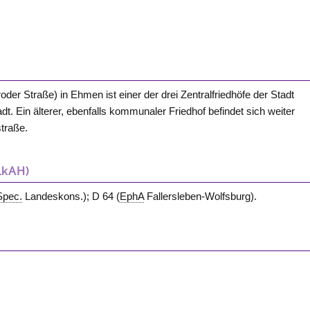
der Straße) in Ehmen ist einer der drei Zentralfriedhöfe der Stadt
t. Ein älterer, ebenfalls kommunaler Friedhof befindet sich weiter
traße.
LkAH)
Spec.
Landeskons.); D 64 (
EphA
Fallersleben-Wolfsburg).