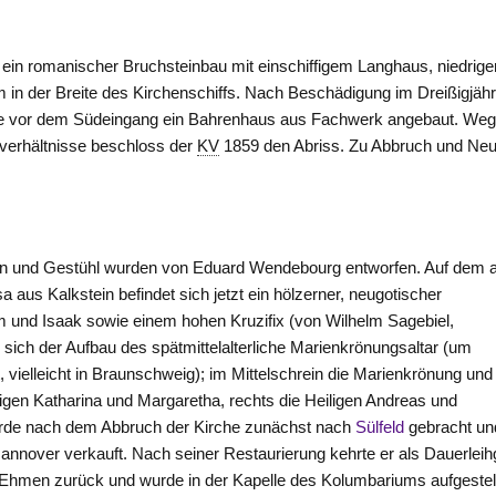
ein romanischer Bruchsteinbau mit einschiffigem Langhaus, niedrig
n der Breite des Kirchenschiffs. Nach Beschädigung im Dreißigjähr
rde vor dem Südeingang ein Bahrenhaus aus Fachwerk angebaut. We
verhältnisse beschloss der
KV
1859 den Abriss. Zu Abbruch und Ne
stein und Gestühl wurden von Eduard Wendebourg entworfen. Auf dem 
 aus Kalkstein befindet sich jetzt ein hölzerner, neugotischer
m und Isaak sowie einem hohen Kruzifix (von Wilhelm Sagebiel,
d sich der Aufbau des spätmittelalterliche Marienkrönungsaltar (um
vielleicht in
Braunschweig
); im Mittelschrein die Marienkrönung und
eiligen Katharina und Margaretha, rechts die Heiligen Andreas und
 wurde nach dem Abbruch der Kirche zunächst nach
Sülfeld
gebracht un
annover
verkauft. Nach seiner Restaurierung kehrte er als Dauerlei
men zurück und wurde in der Kapelle des Kolumbariums aufgestell