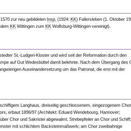
 1570 zur neu gebildeten
Insp.
(1924:
KK
) Fallersleben (1. Oktober 1
t dem
KK
Wittingen zum
KK
Wolfsburg-Wittingen vereinigt).
stedter St.-Ludgeri-Kloster und wird seit der Reformation durch den
ampe
auf Gut Wedesbüttel damit belehnte. Nach dem Übergang des 
angwierigen Auseinandersetzung um das Patronat, die erst mit der
inschiffigem Langhaus, dreiseitig geschlossenem, eingezogenem Cho
Chors, erbaut 1896/97 (Architekt: Eduard Wendebourg, Hannover;
über Chor und Sakristei abgewalmt. Strebepfeiler an Chor und Schiff
nfenster mit schlichtem Backsteinmaßwerk; am Chor zweibahnige