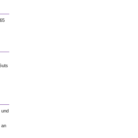
965
Guts
r und
; an