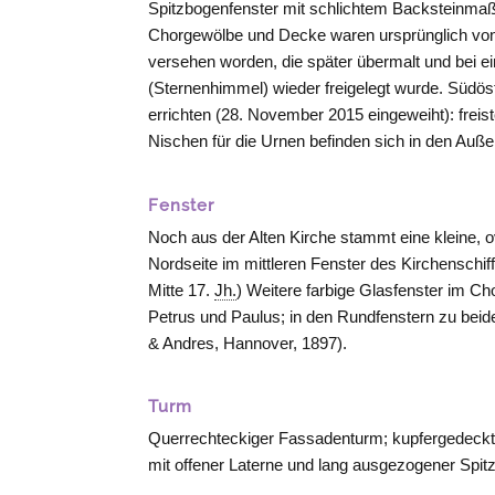
Spitzbogenfenster mit schlichtem Backsteinmaß
Chorgewölbe und Decke waren ursprünglich vo
versehen worden, die später übermalt und bei
(Sternenhimmel) wieder freigelegt wurde. Südös
errichten (28. November 2015 eingeweiht): frei
Nischen für die Urnen befinden sich in den Au
Fenster
Noch aus der Alten Kirche stammt eine kleine, o
Nordseite im mittleren Fenster des Kirchenschif
Mitte 17.
Jh.
) Weitere farbige Glasfenster im Cho
Petrus und Paulus; in den Rundfenstern zu bei
& Andres,
Hannover
, 1897).
Turm
Querrechteckiger Fassadenturm; kupfergedeckter
mit offener Laterne und lang ausgezogener Spit