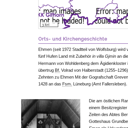
3 km
Orts- und Kirchengeschichte
Ehmen (seit 1972 Stadtteil von Wolfsburg) wird
fünf Hufen Land mit Zubehör
in villa Gjmin
an die
Hermann von
Wohldenberg
dem Ägidienkloster 
übertrug
Bf.
Volrad von
Halberstadt
(1255–1296)
Zehnten zu Ehmen Mit der Gografschaft Grevenl
1428 an das
Fsm.
Lüneburg (Amt
Fallersleben
).
Die am östlichen Ran
einem Besitzregister
Zeiten des Abtes Be
Gotteshaus Grundbes