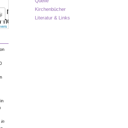
Quelle
Kirchenbücher
Literatur & Links
overs
von
0
on
in
u
 in