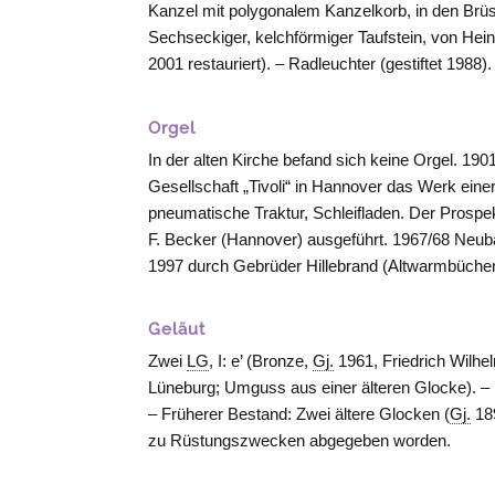
Kanzel mit polygonalem Kanzelkorb, in den Brüs
Sechseckiger, kelchförmiger Taufstein, von Hei
2001 restauriert). – Radleuchter (gestiftet 1988).
Orgel
In der alten Kirche befand sich keine Orgel. 19
Gesellschaft „Tivoli“ in
Hannover
das Werk einer
pneumatische Traktur, Schleifladen. Der Prosp
F. Becker (
Hannover
) ausgeführt. 1967/68 Neu
1997 durch Gebrüder Hillebrand (
Altwarmbüche
Geläut
Zwei
LG
, I: e’ (Bronze,
Gj.
1961, Friedrich Wilhel
Lüneburg
; Umguss aus einer älteren Glocke). –
– Früherer Bestand: Zwei ältere Glocken (
Gj.
189
zu Rüstungszwecken abgegeben worden.