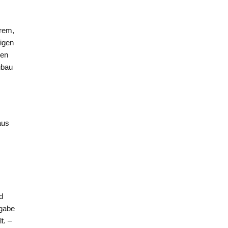
erem,
igen
gen
ubau
aus
d
hgabe
t. –