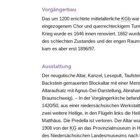
Vorgängerbau
Das um 1200 errichtete mittelalterliche
KGb
war 
eingezogenem Chor und querrechteckigem Turm i
Krieg wurde es 1646 innen renoviert. 1662 wu
des schlechten Zustandes und der engen Raum
kam es aber erst 1896/97.
Ausstattung
Der neugotische Altar, Kanzel, Lesepult, Tauf
Backstein gemauerten Blockaltar mit einer Mensa
Altaraufsatz mit Agnus-Dei-Darstellung, Abraha
Braunschweig
). – In der Vorgängerkirche befan
1420/50, aus einer niedersächsischen Werkstatt, 
zwei weitere Heilige, in den Flügeln links die H
Matthäus. Die Predella ist verloren. Der Altar
1908 von der
KG
an das Provinzialmuseum in
H
des Niedersächsischen Landesmuseums nach Eh