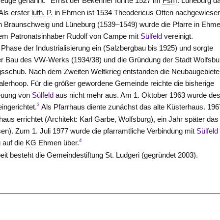
euge genannt.
Ernst der Bekenner führte 1527 im
Fsm.
Lüneburg d
Als erster
luth.
P.
in Ehmen ist 1534 Theodericus Otten nachgewiese
on
Braunschweig und Lüneburg
(1539–1549) wurde die Pfarre in Ehm
dem Patronatsinhaber Rudolf von
Campe
mit
Sülfeld
vereinigt.
Phase der Industrialisierung ein (Salzbergbau bis 1925) und sorgte
er Bau des VW-Werks (1934/38) und die Gründung der Stadt Wolfsbu
ngsschub. Nach dem Zweiten Weltkrieg entstanden die Neubaugebiete
lerhoop. Für die größer gewordene Gemeinde reichte die bisherige
reuung von
Sülfeld
aus nicht mehr aus. Am 1. Oktober 1963 wurde de
3
ingerichtet.
Als Pfarrhaus diente zunächst das alte Küsterhaus. 196
us errichtet (Architekt: Karl Garbe,
Wolfsburg
), ein Jahr später das
n). Zum 1. Juli 1977 wurde die pfarramtliche Verbindung mit
Sülfeld
4
 auf die
KG
Ehmen über.
it besteht die Gemeindestiftung St. Ludgeri (gegründet 2003).