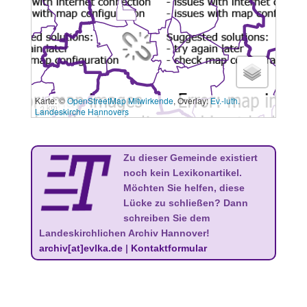
Karte: ©
OpenStreetMap Mitwirkende
, Overlay:
Ev.-luth.
3 km
Landeskirche Hannovers
Zu dieser Gemeinde existiert
noch kein Lexikonartikel.
Möchten Sie helfen, diese
Lücke zu schließen? Dann
schreiben Sie dem
Landeskirchlichen Archiv Hannover!
archiv[at]evlka.de
|
Kontaktformular