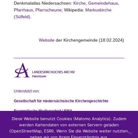
Denkmalatlas Niedersachsen:
Kirche
,
Gemeindehaus
,
Pfarrhaus
,
Pfarrscheune
; Wikipedia:
Markuskirche
(Sülfeld)
.
Website
der Kirchengemeinde (18.02.2024)
Unterstützt von:
Gesellschaft für niedersächsische Kirchengeschichte
Evangelische Medienarbeit | EMA
Diese Website benutzt Cookies (Matomo Analytics). Zudem
werden Kartendaten von externen Servern geladen
(OpenStreetMap, ESRI). Wenn Sie die Website weiter nutzten,
gehen wir von Ihrem Einverständnis aus.