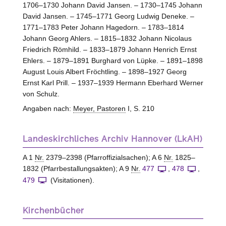
1706–1730 Johann David Jansen. – 1730–1745 Johann
David Jansen. – 1745–1771 Georg Ludwig Deneke. –
1771–1783 Peter Johann Hagedorn. – 1783–1814
Johann Georg Ahlers. – 1815–1832 Johann Nicolaus
Friedrich Römhild. – 1833–1879 Johann Henrich Ernst
Ehlers. – 1879–1891 Burghard von Lüpke. – 1891–1898
August Louis Albert Fröchtling. – 1898–1927 Georg
Ernst Karl Prill. – 1937–1939 Hermann Eberhard Werner
von Schulz.
Angaben nach:
Meyer, Pastoren
I, S. 210
Landeskirchliches Archiv Hannover (LkAH)
A 1
Nr.
2379–2398 (Pfarroffizialsachen); A 6
Nr.
1825–
1832 (Pfarrbestallungsakten); A 9
Nr.
477
,
478
,
479
(Visitationen).
Kirchenbücher