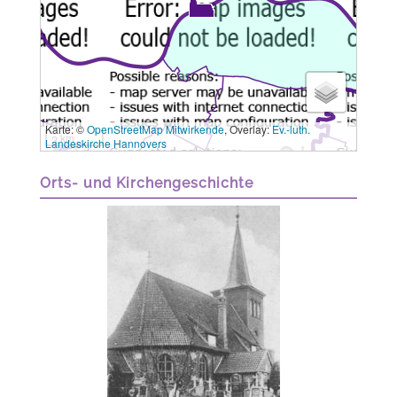
Karte: ©
OpenStreetMap Mitwirkende
, Overlay:
Ev.-luth.
3 km
Landeskirche Hannovers
Orts- und Kirchengeschichte