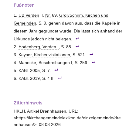
Fußnoten
UB Verden
II,
Nr.
69.
Gröll/Schirm, Kirchen und
Gemeinden
, S. 9, gehen davon aus, dass die Kapelle in
diesem Jahr gegründet wurde. Die lässt sich anhand der
Urkunde jedoch nicht belegen.
Hodenberg, Verden I
, S. 88.
Kayser, Kirchenvisitationen
, S. 521.
Manecke, Beschreibungen I
, S. 256.
KABl.
2005, S. 7.
KABl.
2019, S. 4 ff.
Zitierhinweis
HKLH, Artikel Drennhausen, URL:
<https://kirchengemeindelexikon.de/einzelgemeinde/dre
nnhausen/>, 08.08.2026