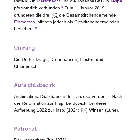
Petri-KG in
Marschacht
und die Johannes-KG in
Tespe
5
pfarramtlich verbunden.
Zum 1. Januar 2019
gründeten die drei
KG
die Gesamtkirchengemeinde
Elbmarsch
, blieben jedoch als Ortskirchengemeinden
6
bestehen.
Umfang
Die Dörfer Drage, Drennhausen, Elbstorf und
Uhlenbusch.
Aufsichtsbezirk
Archidiakonat Salzhausen der Diözese Verden. – Nach
der Reformation zur
Insp.
Bardowick, bei deren
Aufhebung 1822 zur
Insp.
(1924:
KK
) Winsen (Luhe).
Patronat