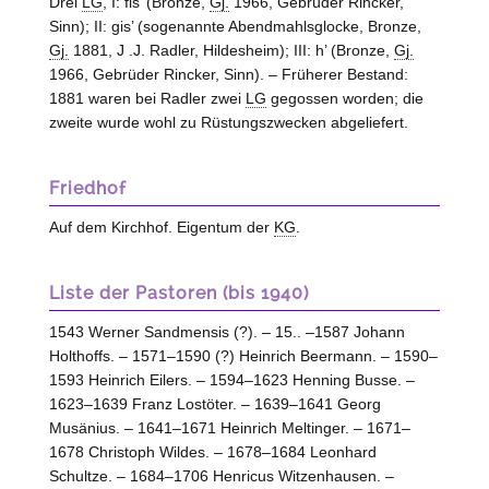
Drei
LG
, I: fis’ (Bronze,
Gj.
1966, Gebrüder Rincker,
Sinn
); II: gis’ (sogenannte Abendmahlsglocke, Bronze,
Gj.
1881, J .J. Radler,
Hildesheim
); III: h’ (Bronze,
Gj.
1966, Gebrüder Rincker,
Sinn
). – Früherer Bestand:
1881 waren bei Radler zwei
LG
gegossen worden; die
zweite wurde wohl zu Rüstungszwecken abgeliefert.
Friedhof
Auf dem Kirchhof. Eigentum der
KG
.
Liste der Pastoren (bis 1940)
1543 Werner Sandmensis (?). – 15.. –1587 Johann
Holthoffs. – 1571–1590 (?) Heinrich Beermann. – 1590–
1593 Heinrich Eilers. – 1594–1623 Henning Busse. –
1623–1639 Franz Lostöter. – 1639–1641 Georg
Musänius. – 1641–1671 Heinrich Meltinger. – 1671–
1678 Christoph Wildes. – 1678–1684 Leonhard
Schultze. – 1684–1706 Henricus Witzenhausen. –