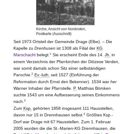
Kirche, Ansicht von Nordosten,
Postkarte (Ausschnitt)
Seit 1973 Ortsteil der Gemeinde Drage (Elbe). – Die
Kapelle zu
Drenhusen
ist 1308 als Filial der
KG
1
Marschacht
belegt.
Sie erscheint Ende des 14.
Jh.
in
einem Verzeichnis der Pfarrkirchen der Diözese Verden,
war somit damals schon Sitz einer selbständigen
2
Parochie.
Ev.-luth.
seit 1527 (Einführung der
Reformation durch Ernst den Bekenner). 1534 war
her
Warner Inhaber der Pfarrstelle.
P.
Matthias Bömken
suchte 1543 um eine Aufbesserung seines Einkommens
3
nach.
Zum
Ksp.
gehörten 1858 insgesamt 111 Hausstellen,
4
davon nur 15 in Drennhausen selbst.
Größtes Ksp.-
Dorf war Drage mit 67 Hausstellen. Zum 1. Februar
2005 wurden die die St.-Marien-KG Drennhausen, die