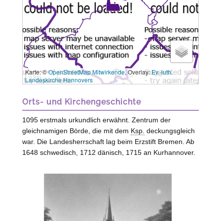
Karte: ©
OpenStreetMap Mitwirkende
, Overlay:
Ev.-luth.
3 km
Landeskirche Hannovers
Orts- und Kirchengeschichte
1095 erstmals urkundlich erwähnt. Zentrum der
gleichnamigen Börde, die mit dem
Ksp.
deckungsgleich
war. Die Landesherrschaft lag beim Erzstift
Bremen
. Ab
1648 schwedisch, 1712 dänisch, 1715 an Kurhannover.