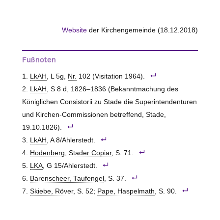
Website
der Kirchengemeinde (18.12.2018)
Fußnoten
LkAH
, L 5g,
Nr.
102 (Visitation 1964).
LkAH
, S 8 d, 1826–1836 (Bekanntmachung des
Königlichen Consistorii zu Stade die Superintendenturen
und Kirchen-Commissionen betreffend, Stade,
19.10.1826).
LkAH
, A 8/Ahlerstedt.
Hodenberg, Stader Copiar
, S. 71.
LKA
, G 15/Ahlerstedt.
Barenscheer, Taufengel
, S. 37.
Skiebe, Röver
, S. 52;
Pape, Haspelmath
, S. 90.