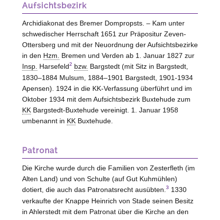
Aufsichtsbezirk
Archidiakonat des Bremer Dompropsts. – Kam unter
schwedischer Herrschaft 1651 zur Präpositur Zeven-
Ottersberg und mit der Neuordnung der Aufsichtsbezirke
in den
Hzm.
Bremen und Verden ab 1. Januar 1827 zur
2
Insp.
Harsefeld
bzw.
Bargstedt (mit Sitz in Bargstedt,
1830–1884 Mulsum, 1884–1901 Bargstedt, 1901-1934
Apensen). 1924 in die KK-Verfassung überführt und im
Oktober 1934 mit dem Aufsichtsbezirk Buxtehude zum
KK
Bargstedt-Buxtehude vereinigt. 1. Januar 1958
umbenannt in
KK
Buxtehude.
Patronat
Die Kirche wurde durch die Familien von
Zesterfleth
(im
Alten Land) und von
Schulte
(auf Gut Kuhmühlen)
3
dotiert, die auch das Patronatsrecht ausübten.
1330
verkaufte der Knappe Heinrich von
Stade
seinen Besitz
in Ahlerstedt mit dem Patronat über die Kirche an den