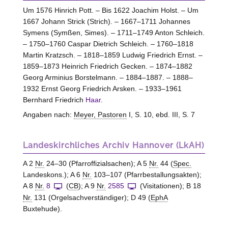
Um 1576 Hinrich Pott. – Bis 1622 Joachim Holst. – Um
1667 Johann Strick (Strich). – 1667–1711 Johannes
Symens (Symßen, Simes). – 1711–1749 Anton Schleich.
– 1750–1760 Caspar Dietrich Schleich. – 1760–1818
Martin Kratzsch. – 1818–1859 Ludwig Friedrich Ernst. –
1859–1873 Heinrich Friedrich Gecken. – 1874–1882
Georg Arminius Borstelmann. – 1884–1887. – 1888–
1932 Ernst Georg Friedrich Arsken. – 1933–1961
Bernhard Friedrich
Haar
.
Angaben nach:
Meyer, Pastoren
I, S. 10, ebd. III, S. 7
Landeskirchliches Archiv Hannover (LkAH)
A 2
Nr.
24–30 (Pfarroffizialsachen); A 5
Nr.
44 (
Spec.
Landeskons.); A 6
Nr.
103–107 (Pfarrbestallungsakten);
A 8
Nr.
8
(
CB
); A 9
Nr.
2585
(Visitationen); B 18
Nr.
131 (Orgelsachverständiger); D 49 (
EphA
Buxtehude).