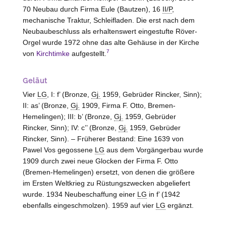
70 Neubau durch Firma Eule (Bautzen), 16
II/P
,
mechanische Traktur, Schleifladen. Die erst nach dem
Neubaubeschluss als erhaltenswert eingestufte Röver-
Orgel wurde 1972 ohne das alte Gehäuse in der Kirche
7
von
Kirchtimke
aufgestellt.
Geläut
Vier
LG
, I: f’ (Bronze,
Gj.
1959, Gebrüder Rincker,
Sinn
);
II: as’ (Bronze,
Gj.
1909, Firma F. Otto,
Bremen-
Hemelingen
); III: b’ (Bronze,
Gj.
1959, Gebrüder
Rincker,
Sinn
); IV: c’’ (Bronze,
Gj.
1959, Gebrüder
Rincker,
Sinn
). – Früherer Bestand: Eine 1639 von
Pawel Vos gegossene
LG
aus dem Vorgängerbau wurde
1909 durch zwei neue Glocken der Firma F. Otto
(
Bremen-Hemelingen
) ersetzt, von denen die größere
im Ersten Weltkrieg zu Rüstungszwecken abgeliefert
wurde. 1934 Neubeschaffung einer
LG
in f’ (1942
ebenfalls eingeschmolzen). 1959 auf vier
LG
ergänzt.