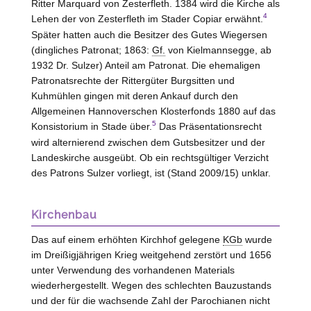
Ritter Marquard von
Zesterfleth
. 1384 wird die Kirche als
4
Lehen der von
Zesterfleth
im Stader Copiar erwähnt.
Später hatten auch die Besitzer des Gutes Wiegersen
(dingliches Patronat; 1863:
Gf.
von
Kielmannsegge
, ab
1932 Dr. Sulzer) Anteil am Patronat. Die ehemaligen
Patronatsrechte der Rittergüter Burgsitten und
Kuhmühlen gingen mit deren Ankauf durch den
Allgemeinen Hannoverschen Klosterfonds 1880 auf das
5
Konsistorium in Stade über.
Das Präsentationsrecht
wird alternierend zwischen dem Gutsbesitzer und der
Landeskirche ausgeübt. Ob ein rechtsgültiger Verzicht
des Patrons Sulzer vorliegt, ist (Stand 2009/15) unklar.
Kirchenbau
Das auf einem erhöhten Kirchhof gelegene
KGb
wurde
im Dreißigjährigen Krieg weitgehend zerstört und 1656
unter Verwendung des vorhandenen Materials
wiederhergestellt. Wegen des schlechten Bauzustands
und der für die wachsende Zahl der Parochianen nicht