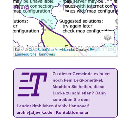
Karte: ©
OpenStreetMap Mitwirkende
, Overlay:
Ev.-luth.
3 km
Landeskirche Hannovers
Zu dieser Gemeinde existiert
noch kein Lexikonartikel.
Möchten Sie helfen, diese
Lücke zu schließen? Dann
schreiben Sie dem
Landeskirchlichen Archiv Hannover!
archiv[at]evlka.de
|
Kontaktformular