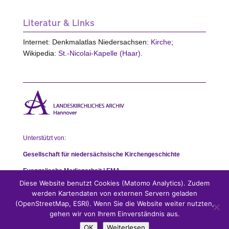
Literatur & Links
Internet: Denkmalatlas Niedersachsen:
Kirche
;
Wikipedia:
St.-Nicolai-Kapelle (Haar)
.
Unterstützt von:
Gesellschaft für niedersächsische Kirchengeschichte
Evangelische Medienarbeit | EMA
Diese Website benutzt Cookies (Matomo Analytics). Zudem
werden Kartendaten von externen Servern geladen
(OpenStreetMap, ESRI). Wenn Sie die Website weiter nutzten,
gehen wir von Ihrem Einverständnis aus.
OK
Weiterlesen