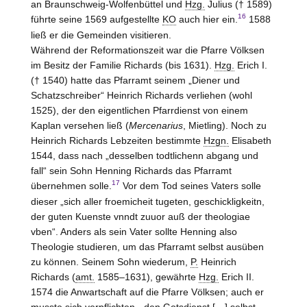
an
Braunschweig-Wolfenbüttel
und
Hzg.
Julius († 1589)
16
führte seine 1569 aufgestellte
KO
auch hier ein.
1588
ließ er die Gemeinden visitieren.
Während der Reformationszeit war die Pfarre Völksen
im Besitz der Familie Richards (bis 1631).
Hzg.
Erich I.
(† 1540) hatte das Pfarramt seinem „Diener und
Schatzschreiber“ Heinrich Richards verliehen (wohl
1525), der den eigentlichen Pfarrdienst von einem
Kaplan versehen ließ (
Mercenarius
, Mietling). Noch zu
Heinrich Richards Lebzeiten bestimmte
Hzgn.
Elisabeth
1544, dass nach „desselben todtlichenn abgang und
fall“ sein Sohn Henning Richards das Pfarramt
17
übernehmen solle.
Vor dem Tod seines Vaters solle
dieser „sich aller froemicheit tugeten, geschickligkeitn,
der guten Kuenste vnndt zuuor auß der theologiae
vben“. Anders als sein Vater sollte Henning also
Theologie studieren, um das Pfarramt selbst ausüben
zu können. Seinem Sohn wiederum,
P.
Heinrich
Richards (
amt.
1585–1631), gewährte
Hzg.
Erich II.
1574 die Anwartschaft auf die Pfarre Völksen; auch er
musste sich verpflichten, „den Gotsdienst […] selbst