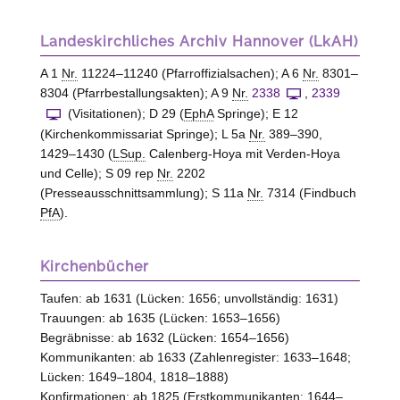
Landeskirchliches Archiv Hannover (LkAH)
A 1
Nr.
11224–11240 (Pfarroffizialsachen); A 6
Nr.
8301–
8304 (Pfarrbestallungsakten); A 9
Nr.
2338
,
2339
(Visitationen); D 29 (
EphA
Springe); E 12
(Kirchenkommissariat Springe); L 5a
Nr.
389–390,
1429–1430 (
LSup.
Calenberg-Hoya mit Verden-Hoya
und Celle); S 09 rep
Nr.
2202
(Presseausschnittsammlung); S 11a
Nr.
7314 (Findbuch
PfA
).
Kirchenbücher
Taufen: ab 1631 (Lücken: 1656; unvollständig: 1631)
Trauungen: ab 1635 (Lücken: 1653–1656)
Begräbnisse: ab 1632 (Lücken: 1654–1656)
Kommunikanten: ab 1633 (Zahlenregister: 1633–1648;
Lücken: 1649–1804, 1818–1888)
Konfirmationen: ab 1825 (Erstkommunikanten: 1644–