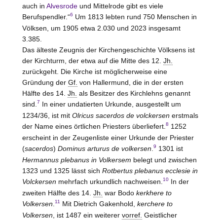
auch in
Alvesrode
und Mittelrode gibt es viele
6
Berufspendler.“
Um 1813 lebten rund 750 Menschen in
Völksen, um 1905 etwa 2.030 und 2023 insgesamt
3.385.
Das älteste Zeugnis der Kirchengeschichte Völksens ist
der Kirchturm, der etwa auf die Mitte des 12.
Jh.
zurückgeht. Die Kirche ist möglicherweise eine
Gründung der
Gf.
von
Hallermund
, die in der ersten
Hälfte des 14.
Jh.
als Besitzer des Kirchlehns genannt
7
sind.
In einer undatierten Urkunde, ausgestellt um
1234/36, ist mit
Olricus sacerdos de volckersen
erstmals
8
der Name eines örtlichen Priesters überliefert.
1252
erscheint in der Zeugenliste einer Urkunde der Priester
9
(
sacerdos
)
Dominus arturus de volkersen
.
1301 ist
Hermannus plebanus in Volkersem
belegt und zwischen
1323 und 1325 lässt sich
Rotbertus plebanus ecclesie in
10
Volckersen
mehrfach urkundlich nachweisen.
In der
zweiten Hälfte des 14.
Jh.
war Bodo
kerkhere to
11
Volkersen
.
Mit Dietrich Gakenhold,
kerchere to
Volkersen
, ist 1487 ein weiterer
vorref.
Geistlicher