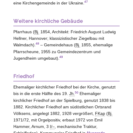
47
eine Kirchengemeinde in der Ukraine.
Weitere kirchliche Gebäude
Pfarrhaus (
Bj.
1854, Architekt: Friedrich August Ludwig
Hellner,
Hannover
; klassizistischer Ziegelbau mit
48
Walmdach).
– Gemeindehaus (
Bj.
1855, ehemalige
Pfarrscheune, 1955 zu Gemeindezentrum und
49
Jugendheim umgebaut).
Friedhof
Ehemaliger kirchlicher Friedhof bei der Kirche, genutzt
50
bis in die erste Hälfte des 19.
Jh.
Ehemaliger
kirchlicher Friedhof an der Spielburg, genutzt 1838 bis
1882. Kirchlicher Friedhof am südöstlichen Ortsrand
Völksens, angelegt 1882, 1928 vergrößert,
FKap
(
Bj.
1971/72, mit Orgelpositiv, erbaut 1972 von Emil
Hammer,
Arnum
, 3
I/–
, mechanische Traktur,