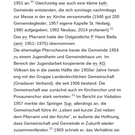
30
1951 an.
Gleichzeitig war auch eine kleine
kath.
Gemeinde entstanden, die sich sonntags nachmittags
zur Messe in der
ev.
Kirche versammelte (1946 gut 200
Gemeindeglieder; 1957 eigene Kapelle St. Hedwig,
31
1980 aufgegeben; 1982 Neubau, 2014 profaniert).
Das
ev.
Pfarramt hatte der Ostgeistliche
P.
Hans Biella
(
amt.
1951–1975) übernommen.
Die ehemalige Pfarrscheune baute die Gemeinde 1954
zu einem Jugendheim und Gemeindehaus um. Im
Bereich der Jugendarbeit kooperierte die
ev.
KG
Völksen bis in die zweite Hälfte der 1950er Jahre hinein
eng mit der Gruppe Landeskirchlichen Gemeinschaft
(Gnadauer Verband), die seit 1906 bestand. Die
Gemeinschaft war zunächst auch im Kirchenchor und im
32
Posaunenchor stark vertreten.
Im Bericht zur Visitation
1957 merkte der Springer
Sup.
allerdings an, die
Gemeinschaft führe ihr „Leben seit kurzer Zeit neben
dem Pfarramt und der Kirche“; er äußerte die Hoffnung,
dass Gemeinschaft und Gemeinde in Zukunft wieder
33
zusammenfänden.
1969 schrieb er, das Verhältnis sei