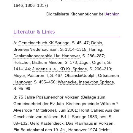
1646, 1806–1817)
Digitalisierte Kirchenbücher bei
Archion
Literatur & Links
A:
Gemeindebuch KK Springe
, S. 45–47;
Dehio,
Bremen/Niedersachsen
, S. 1314–1315;
Hannig,
Denkmaltopographie Lkr. Hannover
, S. 286–287;
Holscher, Bisthum Minden
, S. 178;
Jäger, Orgeln
, S.
141–144;
Jürgens u. a., KD Kr. Springe
, S. 206–210;
Meyer, Pastoren
II, S. 467;
Ohainski/Udolph, Ortsnamen
Hannover
, S. 455–456;
Warnecke, Inspektion Springe
,
S. 95–99.
B: 75 Jahre Posaunenchor Völksen (Beilage zum
Gemeindebrief der
Ev.-luth.
Kirchengemeinde Völksen *
Alvesrode * Mittelrode), Juni 2001; Horst Callies: Aus der
Geschichte von Völksen, Bd. I, Springe 1983, bes. S.
89–132; Gerd Kastendieck: Das Pfarrhaus in Völksen.
Ein Baudenkmal des 19.
Jh.
, Hannover 1974 [leicht