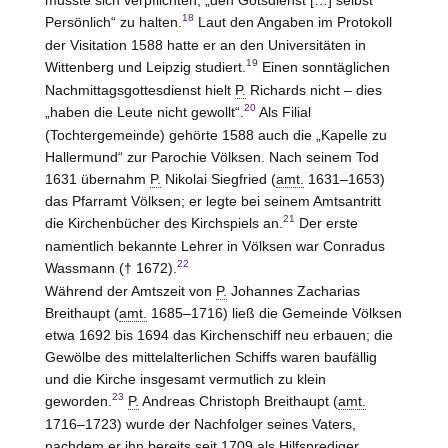
18
Persönlich“ zu halten.
Laut den Angaben im Protokoll
der Visitation 1588 hatte er an den Universitäten in
19
Wittenberg und Leipzig studiert.
Einen sonntäglichen
Nachmittagsgottesdienst hielt
P.
Richards nicht – dies
20
„haben die Leute nicht gewollt“.
Als Filial
(Tochtergemeinde) gehörte 1588 auch die „Kapelle zu
Hallermund“ zur Parochie Völksen. Nach seinem Tod
1631 übernahm
P.
Nikolai Siegfried (
amt.
1631–1653)
das Pfarramt Völksen; er legte bei seinem Amtsantritt
21
die Kirchenbücher des Kirchspiels an.
Der erste
namentlich bekannte Lehrer in Völksen war Conradus
22
Wassmann († 1672).
Während der Amtszeit von
P.
Johannes Zacharias
Breithaupt (
amt.
1685–1716) ließ die Gemeinde Völksen
etwa 1692 bis 1694 das Kirchenschiff neu erbauen; die
Gewölbe des mittelalterlichen Schiffs waren baufällig
und die Kirche insgesamt vermutlich zu klein
23
geworden.
P.
Andreas Christoph Breithaupt (
amt.
1716–1723) wurde der Nachfolger seines Vaters,
nachdem er ihn bereits seit 1709 als Hilfsprediger