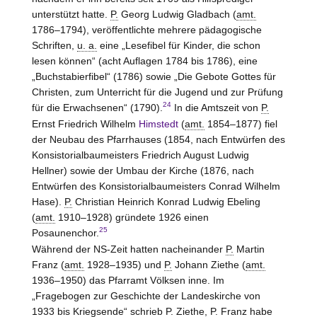
unterstützt hatte.
P.
Georg Ludwig Gladbach (
amt.
1786–1794), veröffentlichte mehrere pädagogische
Schriften,
u. a.
eine „Lesefibel für Kinder, die schon
lesen können“ (acht Auflagen 1784 bis 1786), eine
„Buchstabierfibel“ (1786) sowie „Die Gebote Gottes für
Christen, zum Unterricht für die Jugend und zur Prüfung
24
für die Erwachsenen“ (1790).
In die Amtszeit von
P.
Ernst Friedrich Wilhelm
Himstedt
(
amt.
1854–1877) fiel
der Neubau des Pfarrhauses (1854, nach Entwürfen des
Konsistorialbaumeisters Friedrich August Ludwig
Hellner) sowie der Umbau der Kirche (1876, nach
Entwürfen des Konsistorialbaumeisters Conrad Wilhelm
Hase).
P.
Christian Heinrich Konrad Ludwig Ebeling
(
amt.
1910–1928) gründete 1926 einen
25
Posaunenchor.
Während der NS-Zeit hatten nacheinander
P.
Martin
Franz (
amt.
1928–1935) und
P.
Johann Ziethe (
amt.
1936–1950) das Pfarramt Völksen inne. Im
„Fragebogen zur Geschichte der Landeskirche von
1933 bis Kriegsende“ schrieb
P.
Ziethe,
P.
Franz habe