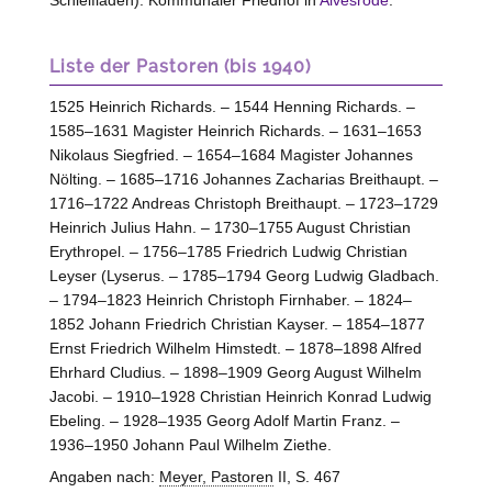
Schleifladen). Kommunaler Friedhof in
Alvesrode
.
Liste der Pastoren (bis 1940)
1525 Heinrich Richards. – 1544 Henning Richards. –
1585–1631 Magister Heinrich Richards. – 1631–1653
Nikolaus Siegfried. – 1654–1684 Magister Johannes
Nölting. – 1685–1716 Johannes Zacharias Breithaupt. –
1716–1722 Andreas Christoph Breithaupt. – 1723–1729
Heinrich Julius Hahn. – 1730–1755 August Christian
Erythropel. – 1756–1785 Friedrich Ludwig Christian
Leyser (Lyserus. – 1785–1794 Georg Ludwig Gladbach.
– 1794–1823 Heinrich Christoph Firnhaber. – 1824–
1852 Johann Friedrich Christian Kayser. – 1854–1877
Ernst Friedrich Wilhelm Himstedt. – 1878–1898 Alfred
Ehrhard Cludius. – 1898–1909 Georg August Wilhelm
Jacobi. – 1910–1928 Christian Heinrich Konrad Ludwig
Ebeling. – 1928–1935 Georg Adolf Martin Franz. –
1936–1950 Johann Paul Wilhelm Ziethe.
Angaben nach:
Meyer, Pastoren
II, S. 467