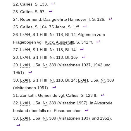
Callies, S. 133.
Callies, S. 97.
Rotermund, Das gelehrte Hannover II
, S. 126.
Callies, S. 104. 75 Jahre, S. 1 ff.
LkAH
, S 1 H III,
Nr.
118, Bl. 14. Allgemein zum
Fragebogen vgl.
Kück, Ausgefüllt
, S. 341 ff.
LkAH
, S 1 H III,
Nr.
118, Bl. 14.
LkAH
, S 1 H III,
Nr.
118, Bl. 16v.
LkAH
, L 5a,
Nr.
389 (Visitationen 1937, 1942 und
1951).
LkAH
, S 1 H III,
Nr.
118, Bl. 14;
LkAH
, L 5a,
Nr.
389
(Visitationen 1951).
Zur
kath.
Gemeinde vgl. Callies, S. 123 ff.
LkAH
, L 5a,
Nr.
389 (Visitation 1957). In Alvesrode
bestand ebenfalls ein Posaunenchor.
LkAH
, L 5a,
Nr.
389 (Visitationen 1937 und 1951).