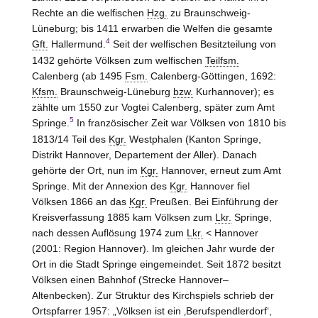
Rechte an die welfischen
Hzg.
zu
Braunschweig-
Lüneburg
; bis 1411 erwarben die Welfen die gesamte
4
Gft.
Hallermund
.
Seit der welfischen Besitzteilung von
1432 gehörte Völksen zum welfischen
Teilfsm.
Calenberg (ab 1495
Fsm.
Calenberg-Göttingen
, 1692:
Kfsm.
Braunschweig-Lüneburg
bzw.
Kurhannover); es
zählte um 1550 zur Vogtei Calenberg, später zum Amt
5
Springe
.
In französischer Zeit war Völksen von 1810 bis
1813/14 Teil des
Kgr.
Westphalen (Kanton
Springe,
Distrikt Hannover
, Departement der Aller). Danach
gehörte der Ort, nun im
Kgr.
Hannover
, erneut zum Amt
Springe
. Mit der Annexion des
Kgr.
Hannover
fiel
Völksen 1866 an das
Kgr.
Preußen. Bei Einführung der
Kreisverfassung 1885 kam Völksen zum
Lkr.
Springe,
nach dessen Auflösung 1974 zum
Lkr.
< Hannover
(2001: Region Hannover
). Im gleichen Jahr wurde der
Ort in die Stadt Springe eingemeindet. Seit 1872 besitzt
Völksen einen Bahnhof (Strecke
Hannover–
Altenbecken
). Zur Struktur des Kirchspiels schrieb der
Ortspfarrer 1957: „Völksen ist ein ‚Berufspendlerdorf‘,