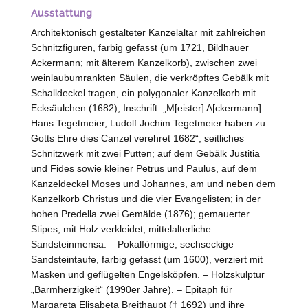
Ausstattung
Architektonisch gestalteter Kanzelaltar mit zahlreichen
Schnitzfiguren, farbig gefasst (um 1721, Bildhauer
Ackermann; mit älterem Kanzelkorb), zwischen zwei
weinlaubumrankten Säulen, die verkröpftes Gebälk mit
Schalldeckel tragen, ein polygonaler Kanzelkorb mit
Ecksäulchen (1682), Inschrift: „M[eister] A[ckermann].
Hans Tegetmeier, Ludolf Jochim Tegetmeier haben zu
Gotts Ehre dies Canzel verehret 1682“; seitliches
Schnitzwerk mit zwei Putten; auf dem Gebälk Justitia
und Fides sowie kleiner Petrus und Paulus, auf dem
Kanzeldeckel Moses und Johannes, am und neben dem
Kanzelkorb Christus und die vier Evangelisten; in der
hohen Predella zwei Gemälde (1876); gemauerter
Stipes, mit Holz verkleidet, mittelalterliche
Sandsteinmensa. – Pokalförmige, sechseckige
Sandsteintaufe, farbig gefasst (um 1600), verziert mit
Masken und geflügelten Engelsköpfen. – Holzskulptur
„Barmherzigkeit“ (1990er Jahre). – Epitaph für
Margareta Elisabeta Breithaupt († 1692) und ihre