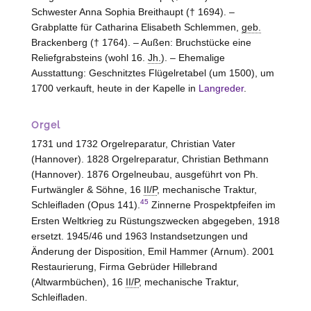
Schwester Anna Sophia Breithaupt († 1694). –
Grabplatte für Catharina Elisabeth Schlemmen,
geb.
Brackenberg († 1764). – Außen: Bruchstücke eine
Reliefgrabsteins (wohl 16.
Jh.
). – Ehemalige
Ausstattung: Geschnitztes Flügelretabel (um 1500), um
1700 verkauft, heute in der Kapelle in
Langreder
.
Orgel
1731 und 1732 Orgelreparatur, Christian Vater
(
Hannover
). 1828 Orgelreparatur, Christian Bethmann
(
Hannover
). 1876 Orgelneubau, ausgeführt von Ph.
Furtwängler & Söhne, 16
II/P
, mechanische Traktur,
45
Schleifladen (Opus 141).
Zinnerne Prospektpfeifen im
Ersten Weltkrieg zu Rüstungszwecken abgegeben, 1918
ersetzt. 1945/46 und 1963 Instandsetzungen und
Änderung der Disposition, Emil Hammer (
Arnum
). 2001
Restaurierung, Firma Gebrüder Hillebrand
(
Altwarmbüchen
), 16
II/P
, mechanische Traktur,
Schleifladen.