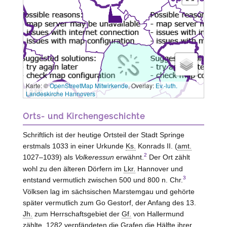
Karte: ©
OpenStreetMap Mitwirkende
, Overlay:
Ev.-luth.
3 km
Landeskirche Hannovers
Orts- und Kirchengeschichte
Schriftlich ist der heutige Ortsteil der Stadt Springe
erstmals 1033 in einer Urkunde
Ks.
Konrads II. (
amt.
2
1027–1039) als
Volkeressun
erwähnt.
Der Ort zählt
wohl zu den älteren Dörfern im
Lkr.
Hannover und
3
entstand vermutlich zwischen 500 und 800 n. Chr.
Völksen lag im sächsischen Marstemgau und gehörte
später vermutlich zum Go
Gestorf
, der Anfang des 13.
Jh.
zum Herrschaftsgebiet der
Gf.
von
Hallermund
zählte. 1282 verpfändeten die Grafen die Hälfte ihrer