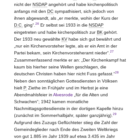
nicht der
NSDAP
angehört und habe kirchenpolitisch
anfangs mit den
DC
sympathisiert, sich jedoch von
ihnen abgewandt, als „er merkte, wohin der Kurs der
26
D.C.
ging“.
Er selbst sei 1933 in die
NSDAP
eingetreten und habe kirchenpolitisch zur
BK
gehört.
Der 1933 neu gewählte
KV
habe sich gut bewährt und
„nur ein Kirchenvorsteher legte, als er ein Amt in der
27
Partei bekam, sein Kirchenvorsteheramt nieder“.
Zusammenfassend merkte er an: „Der Kirchenkampf hat
kaum bis hierher seine Wellen geschlagen, die
28
deutschen Christen haben hier nicht Fuss gefasst.“
Neben den sonntäglichen Gottesdiensten in Völksen
hielt
P.
Ziethe im Frühjahr und im Herbst je eine
Abendmahlsfeier in
Alvesrode
„für die Alten und
Schwachen“; 1942 kamen monatliche
Nachmittagsgottesdienste in der dortigen Kapelle hinzu
29
(zunächst im Sommerhalbjahr, später ganzjährig).
Aufgrund des Zuzugs Geflüchteter stieg die Zahl der
Gemeindeglieder nach Ende des Zweiten Weltkriegs
von gut 1.885 im Jahr 1939 auf etwa 3.435 im Jahr