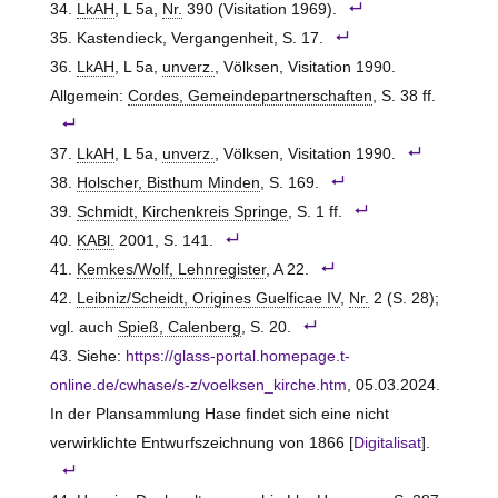
LkAH
, L 5a,
Nr.
390 (Visitation 1969).
Kastendieck, Vergangenheit, S. 17.
LkAH
, L 5a,
unverz.
, Völksen, Visitation 1990.
Allgemein:
Cordes, Gemeindepartnerschaften
, S. 38 ff.
LkAH
, L 5a,
unverz.
, Völksen, Visitation 1990.
Holscher, Bisthum Minden
, S. 169.
Schmidt, Kirchenkreis Springe
, S. 1 ff.
KABl.
2001, S. 141.
Kemkes/Wolf, Lehnregister
, A 22.
Leibniz/Scheidt, Origines Guelficae IV
,
Nr.
2 (S. 28);
vgl. auch
Spieß, Calenberg
, S. 20.
Siehe:
https://glass-portal.homepage.t-
online.de/cwhase/s-z/voelksen_kirche.htm
, 05.03.2024.
In der Plansammlung Hase findet sich eine nicht
verwirklichte Entwurfszeichnung von 1866 [
Digitalisat
].