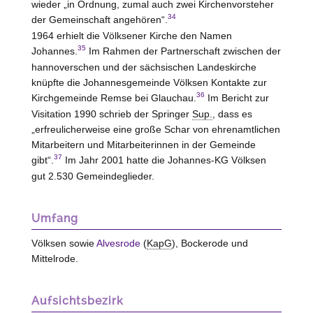
wieder „in Ordnung, zumal auch zwei Kirchenvorsteher
34
der Gemeinschaft angehören“.
1964 erhielt die Völksener Kirche den Namen
35
Johannes.
Im Rahmen der Partnerschaft zwischen der
hannoverschen und der sächsischen Landeskirche
knüpfte die Johannesgemeinde Völksen Kontakte zur
36
Kirchgemeinde Remse bei Glauchau.
Im Bericht zur
Visitation 1990 schrieb der Springer
Sup.
, dass es
„erfreulicherweise eine große Schar von ehrenamtlichen
Mitarbeitern und Mitarbeiterinnen in der Gemeinde
37
gibt“.
Im Jahr 2001 hatte die Johannes-KG Völksen
gut 2.530 Gemeindeglieder.
Umfang
Völksen sowie
Alvesrode
(
KapG
), Bockerode und
Mittelrode.
Aufsichtsbezirk