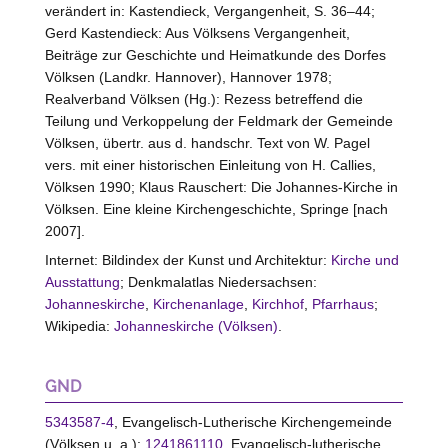
verändert in: Kastendieck, Vergangenheit, S. 36–44;
Gerd Kastendieck: Aus Völksens Vergangenheit,
Beiträge zur Geschichte und Heimatkunde des Dorfes
Völksen (Landkr. Hannover), Hannover 1978;
Realverband Völksen (Hg.): Rezess betreffend die
Teilung und Verkoppelung der Feldmark der Gemeinde
Völksen, übertr. aus d. handschr. Text von W. Pagel
vers. mit einer historischen Einleitung von H. Callies,
Völksen 1990; Klaus Rauschert: Die Johannes-Kirche in
Völksen. Eine kleine Kirchengeschichte, Springe [nach
2007].
Internet: Bildindex der Kunst und Architektur:
Kirche und
Ausstattung
; Denkmalatlas Niedersachsen:
Johanneskirche
,
Kirchenanlage
,
Kirchhof
,
Pfarrhaus
;
Wikipedia:
Johanneskirche (Völksen)
.
GND
5343587-4
, Evangelisch-Lutherische Kirchengemeinde
(Völksen
u. a.
);
1241861110
, Evangelisch-lutherische