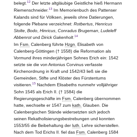
12
belegt.
Der letzte altgläubige Geistliche hieß Hermann
13
Riemenschneider.
Im Memorienbuch des Pattenser
Kalands sind für Völksen, jeweils ohne Datierungen,
folgende Plebane verzeichnet:
Rotbertus
,
Henricus
Stolte
,
Bodo
,
Hinricus
,
Conradus Brugeman
,
Ludeleff
14
Abbenrot
und
Dirick Gakenholt
.
Im
Fsm.
Calenberg führte
Hzgn.
Elisabeth von
Calenberg-Göttingen
(† 1558) die Reformation als
Vormund ihres minderjährigen Sohnes Erich ein: 1542
setzte sie die von Antonius Corvinus verfasste
Kirchenordnung in Kraft und 1542/43 ließ sie die
Gemeinden, Stifte und Klöster des Fürstentums
15
visitieren.
Nachdem Elisabeths nunmehr volljähriger
Sohn 1545 als Erich II. († 1584) die
Regierungsgeschäfte im
Fsm.
Calenberg übernommen
hatte, wechselte er 1547 zum
kath.
Glauben. Die
Calenbergischen Stände widersetzten sich jedoch
seinen Rekatholisierungsbestrebungen und konnten
1553/55 die Beibehaltung der
luth.
Lehre sicherstellen.
Nach dem Tod Erichs II. fiel das
Fsm.
Calenberg 1584