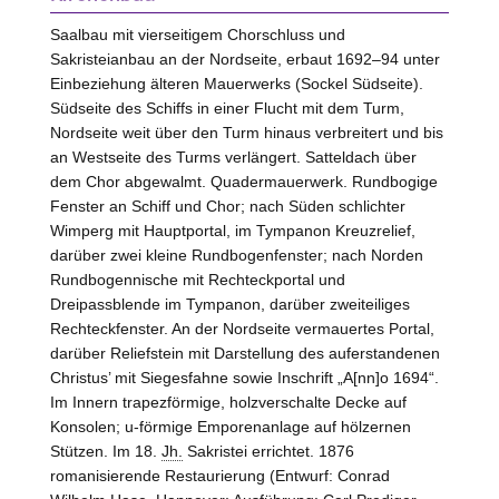
Saalbau mit vierseitigem Chorschluss und
Sakristeianbau an der Nordseite, erbaut 1692–94 unter
Einbeziehung älteren Mauerwerks (Sockel Südseite).
Südseite des Schiffs in einer Flucht mit dem Turm,
Nordseite weit über den Turm hinaus verbreitert und bis
an Westseite des Turms verlängert. Satteldach über
dem Chor abgewalmt. Quadermauerwerk. Rundbogige
Fenster an Schiff und Chor; nach Süden schlichter
Wimperg mit Hauptportal, im Tympanon Kreuzrelief,
darüber zwei kleine Rundbogenfenster; nach Norden
Rundbogennische mit Rechteckportal und
Dreipassblende im Tympanon, darüber zweiteiliges
Rechteckfenster. An der Nordseite vermauertes Portal,
darüber Reliefstein mit Darstellung des auferstandenen
Christus’ mit Siegesfahne sowie Inschrift „A[nn]o 1694“.
Im Innern trapezförmige, holzverschalte Decke auf
Konsolen; u-förmige Emporenanlage auf hölzernen
Stützen. Im 18.
Jh.
Sakristei errichtet. 1876
romanisierende Restaurierung (Entwurf: Conrad