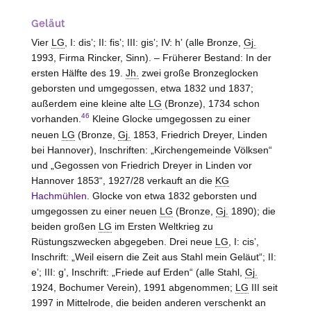
Geläut
Vier
LG
, I: disʼ; II: fisʼ; III: gisʼ; IV: hʼ (alle Bronze,
Gj.
1993, Firma Rincker, Sinn). – Früherer Bestand: In der
ersten Hälfte des 19.
Jh.
zwei große Bronzeglocken
geborsten und umgegossen, etwa 1832 und 1837;
außerdem eine kleine alte
LG
(Bronze), 1734 schon
46
vorhanden.
Kleine Glocke umgegossen zu einer
neuen
LG
(Bronze,
Gj.
1853, Friedrich Dreyer,
Linden
bei Hannover
), Inschriften: „Kirchengemeinde Völksen“
und „Gegossen von Friedrich Dreyer in
Linden vor
Hannover
1853“, 1927/28 verkauft an die
KG
Hachmühlen
. Glocke von etwa 1832 geborsten und
umgegossen zu einer neuen
LG
(Bronze,
Gj.
1890); die
beiden großen
LG
im Ersten Weltkrieg zu
Rüstungszwecken abgegeben. Drei neue
LG
, I: cisʼ,
Inschrift: „Weil eisern die Zeit aus Stahl mein Geläut“; II:
eʼ; III: gʼ, Inschrift: „Friede auf Erden“ (alle Stahl,
Gj.
1924, Bochumer Verein), 1991 abgenommen;
LG
III seit
1997 in Mittelrode, die beiden anderen verschenkt an