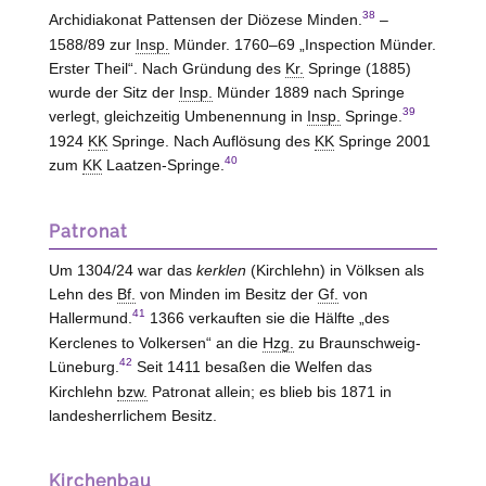
38
Archidiakonat Pattensen der Diözese Minden.
–
1588/89 zur
Insp.
Münder. 1760–69 „Inspection Münder.
Erster Theil“. Nach Gründung des
Kr.
Springe (1885)
wurde der Sitz der
Insp.
Münder 1889 nach Springe
39
verlegt, gleichzeitig Umbenennung in
Insp.
Springe.
1924
KK
Springe. Nach Auflösung des
KK
Springe 2001
40
zum
KK
Laatzen-Springe.
Patronat
Um 1304/24 war das
kerklen
(Kirchlehn) in Völksen als
Lehn des
Bf.
von
Minden
im Besitz der
Gf.
von
41
Hallermund
.
1366 verkauften sie die Hälfte „des
Kerclenes to Volkersen“ an die
Hzg.
zu
Braunschweig-
42
Lüneburg
.
Seit 1411 besaßen die Welfen das
Kirchlehn
bzw.
Patronat allein; es blieb bis 1871 in
landesherrlichem Besitz.
Kirchenbau