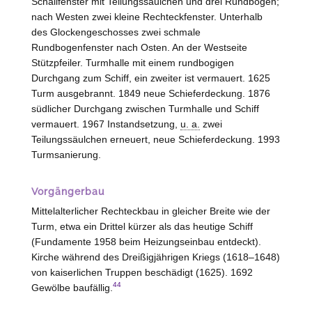
Schallfenster mit Teilungssäulchen und drei Rundbögen;
nach
Westen
zwei kleine Rechteckfenster. Unterhalb
des Glockengeschosses zwei schmale
Rundbogenfenster nach Osten. An der Westseite
Stützpfeiler. Turmhalle mit einem rundbogigen
Durchgang zum Schiff, ein zweiter ist vermauert. 1625
Turm ausgebrannt. 1849 neue Schieferdeckung. 1876
südlicher Durchgang zwischen Turmhalle und Schiff
vermauert. 1967 Instandsetzung,
u. a.
zwei
Teilungssäulchen erneuert, neue Schieferdeckung. 1993
Turmsanierung.
Vorgängerbau
Mittelalterlicher Rechteckbau in gleicher Breite wie der
Turm, etwa ein Drittel kürzer als das heutige Schiff
(Fundamente 1958 beim Heizungseinbau entdeckt).
Kirche während des Dreißigjährigen Kriegs (1618–1648)
von kaiserlichen Truppen beschädigt (1625). 1692
44
Gewölbe baufällig.