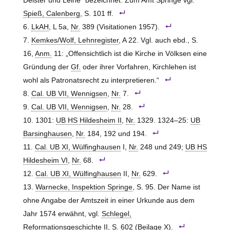
Deister und Leine“ bezeichnet. Zum Amt
Springe
vgl.
Spieß, Calenberg
, S. 101 ff.
LkAH
, L 5a,
Nr.
389 (Visitationen 1957).
Kemkes/Wolf, Lehnregister
, A 22. Vgl. auch ebd., S.
16,
Anm.
11: „Offensichtlich ist die Kirche in Völksen eine
Gründung der
Gf.
oder ihrer Vorfahren, Kirchlehen ist
wohl als Patronatsrecht zu interpretieren.“
Cal. UB VII, Wennigsen
,
Nr.
7.
Cal. UB VII, Wennigsen
,
Nr.
28.
1301:
UB HS Hildesheim II
,
Nr.
1329. 1324–25:
UB
Barsinghausen
,
Nr.
184, 192 und 194.
Cal. UB XI, Wülfinghausen
I,
Nr.
248 und 249;
UB HS
Hildesheim VI
,
Nr.
68.
Cal. UB XI, Wülfinghausen
II,
Nr.
629.
Warnecke, Inspektion Springe
, S. 95. Der Name ist
ohne Angabe der Amtszeit in einer Urkunde aus dem
Jahr 1574 erwähnt, vgl.
Schlegel,
Reformationsgeschichte II
, S. 602 (Beilage X).