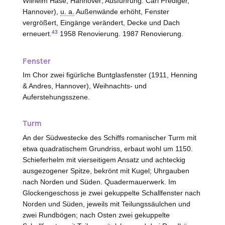
Wilhelm Hase,
Hannover
; Ausführung: Carl Prediger,
Hannover
),
u. a.
Außenwände erhöht, Fenster
vergrößert, Eingänge verändert, Decke und Dach
43
erneuert.
1958 Renovierung. 1987 Renovierung.
Fenster
Im Chor zwei figürliche Buntglasfenster (1911, Henning
& Andres,
Hannover
), Weihnachts- und
Auferstehungsszene.
Turm
An der Südwestecke des Schiffs romanischer Turm mit
etwa quadratischem Grundriss, erbaut wohl um 1150.
Schieferhelm mit vierseitigem Ansatz und achteckig
ausgezogener Spitze, bekrönt mit Kugel; Uhrgauben
nach Norden und Süden. Quadermauerwerk. Im
Glockengeschoss je zwei gekuppelte Schallfenster nach
Norden und Süden, jeweils mit Teilungssäulchen und
zwei Rundbögen; nach Osten zwei gekuppelte