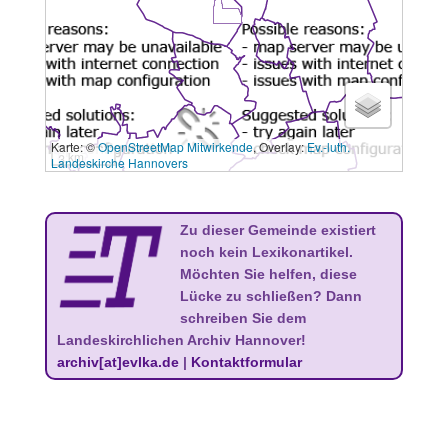
Karte: ©
OpenStreetMap Mitwirkende
, Overlay:
Ev.-luth.
3 km
Landeskirche Hannovers
Zu dieser Gemeinde existiert
noch kein Lexikonartikel.
Möchten Sie helfen, diese
Lücke zu schließen? Dann
schreiben Sie dem
Landeskirchlichen Archiv Hannover!
archiv[at]evlka.de
|
Kontaktformular