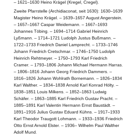
– 1621–1630 Heino Krägel (Kregel, Cregel).
Zweite Pfarrstelle (Archidiaconat, seit 1630): 1630–1639
Magister Heino Krägel. – 1639–1657 August Angerstein.
– 1657–1667 Caspar Weidemann. – 1667–1693
Johannes Töbing. – 1694–1714 Gabriel Heinrich
Lyßmann. – 1714–1721 Ludolph Justus Bußmann. –
1722–1733 Friedrich Daniel Lamprecht. – 1733–1746
Johann Friedrich Cretschmar. – 1746–1750 Ludolph
Heinrich Rehtmeyer. – 1750–1793 Karl Friedrich
Cramer. – 1793–1806 Johann Michael Hermann Harras.
– 1806–1816 Johann Georg Friedrich Dammers. –
1816–1826 Johann Wohlrath Bornemann. – 1826–1834
Karl Walther. – 1834–1838 Arnold Karl Konrad Hölty. –
1838–1851 Louis Milkens. – 1852–1863 Ludwig
Schäfer. – 1863–1885 Karl Friedrich Gustav Pracht. –
1885–1891 Karl Valentin Hermann Ernst Baustädt. –
1891–1916 Julius Gustav Eduard Kühns. – 1917–1933
Karl Theodor Traugott Lohmann. – 1933–1936 Friedrich
Otto Ernst Arnold Elster. – 1936– Wilhelm Paul Walther
Adolf Mund.