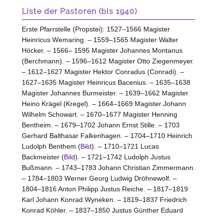
Liste der Pastoren (bis 1940)
Erste Pfarrstelle (Propstei): 1527–1566 Magister
Heinricus Wemaring. – 1559–1565 Magister Walter
Höcker. – 1566– 1595 Magister Johannes Montanus
(Berchmann). – 1596–1612 Magister Otto Ziegenmeyer.
– 1612–1627 Magister Hektor Conradus (Conradi). –
1627–1635 Magister Heinricus Bacenius. – 1635–1638
Magister Johannes Burmeister. – 1639–1662 Magister
Heino Krägel (Kregel). – 1664–1669 Magister Johann
Wilhelm Schowart. – 1670–1677 Magister Henning
Bentheim. – 1679–1702 Johann Ernst Stille. – 1703
Gerhard Balthasar Falkenhagen. – 1704–1710 Heinrich
Ludolph Benthem (
Bild
). – 1710–1721 Lucas
Backmeister (
Bild
). – 1721–1742 Ludolph Justus
Bußmann. – 1743–1783 Johann Christian Zimmermann.
– 1784–1803 Werner Georg Ludwig Dröhnewolf. –
1804–1816 Anton Philipp Justus Reiche. – 1817–1819
Karl Johann Konrad Wyneken. – 1819–1837 Friedrich
Konrad Köhler. – 1837–1850 Justus Günther Eduard