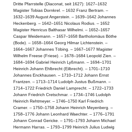
Dritte Pfarrstelle (Diaconat, seit 1627): 1627–1632
Magister Tobias Dornkrel. – 1632 Franz Bertram. –
1632–1639 August Angerstein. – 1639–1642 Johannes
Heckenberg. – 1642–1651 Nicolaus Rodius. – 1652
Magister Henricus Balthasar Wilhelmi. – 1652–1657
Caspar Weidemann. – 1657–1658 Bartholomäus Böthe
(Bode). – 1658–1664 Georg Hilmar Lichtenstein. –
1664–1667 Johannes Töbing. – 1667–1677 Magister
Wilhelm Freese (Friese). – 1678–1684 Leopold Zien. –
1684–1694 Gabriel Heinrich Lyßmann. – 1694–1701
Heinrich Johann Ehlbrecht (Eilbrecht). – 1701–1710
Johannes Enckhausen. – 1710–1712 Johann Ernst
Frantzen. – 1713–1714 Ludolph Justus Bußmann. –
1714–1722 Friedrich Daniel Lamprecht. – 1722–1733
Johann Friedrich Cretschmar. – 1734–1746 Ludolph
Heinrich Rehtmeyer. – 1746–1750 Karl Friedrich
Cramer. – 1750–1758 Johann Heinrich Meyenberg. –
1758–1776 Johann Leonhard Waechter. – 1776–1791
Johann Conrad Gericke. – 1791–1793 Johann Michael
Hermann Harras. – 1793–1799 Heinrich Julius Ludwig