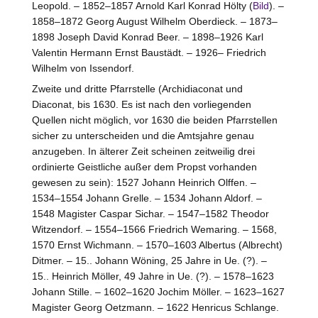
Leopold. – 1852–1857 Arnold Karl Konrad Hölty (
Bild
). –
1858–1872 Georg August Wilhelm Oberdieck. – 1873–
1898 Joseph David Konrad Beer. – 1898–1926 Karl
Valentin Hermann Ernst Baustädt. – 1926– Friedrich
Wilhelm von Issendorf.
Zweite und dritte Pfarrstelle (Archidiaconat und
Diaconat, bis 1630. Es ist nach den vorliegenden
Quellen nicht möglich, vor 1630 die beiden Pfarrstellen
sicher zu unterscheiden und die Amtsjahre genau
anzugeben. In älterer Zeit scheinen zeitweilig drei
ordinierte Geistliche außer dem Propst vorhanden
gewesen zu sein): 1527 Johann Heinrich Olffen. –
1534–1554 Johann Grelle. – 1534 Johann Aldorf. –
1548 Magister Caspar Sichar. – 1547–1582 Theodor
Witzendorf. – 1554–1566 Friedrich Wemaring. – 1568,
1570 Ernst Wichmann. – 1570–1603 Albertus (Albrecht)
Ditmer. – 15.. Johann Wöning, 25 Jahre in Ue. (?). –
15.. Heinrich Möller, 49 Jahre in Ue. (?). – 1578–1623
Johann Stille. – 1602–1620 Jochim Möller. – 1623–1627
Magister Georg Oetzmann. – 1622 Henricus Schlange.