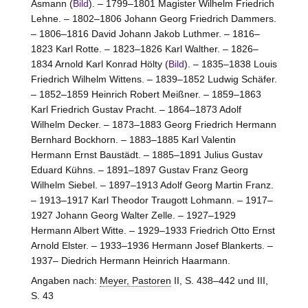
Asmann (
Bild
). – 1799–1801 Magister Wilhelm Friedrich
Lehne. – 1802–1806 Johann Georg Friedrich Dammers.
– 1806–1816 David Johann Jakob Luthmer. – 1816–
1823 Karl Rotte. – 1823–1826 Karl Walther. – 1826–
1834 Arnold Karl Konrad Hölty (
Bild
). – 1835–1838 Louis
Friedrich Wilhelm Wittens. – 1839–1852 Ludwig Schäfer.
– 1852–1859 Heinrich Robert Meißner. – 1859–1863
Karl Friedrich Gustav Pracht. – 1864–1873 Adolf
Wilhelm Decker. – 1873–1883 Georg Friedrich Hermann
Bernhard Bockhorn. – 1883–1885 Karl Valentin
Hermann Ernst Baustädt. – 1885–1891 Julius Gustav
Eduard Kühns. – 1891–1897 Gustav Franz Georg
Wilhelm Siebel. – 1897–1913 Adolf Georg Martin Franz.
– 1913–1917 Karl Theodor Traugott Lohmann. – 1917–
1927 Johann Georg Walter Zelle. – 1927–1929
Hermann Albert Witte. – 1929–1933 Friedrich Otto Ernst
Arnold Elster. – 1933–1936 Hermann Josef Blankerts. –
1937– Diedrich Hermann Heinrich Haarmann.
Angaben nach:
Meyer, Pastoren
II, S. 438–442 und III,
S. 43