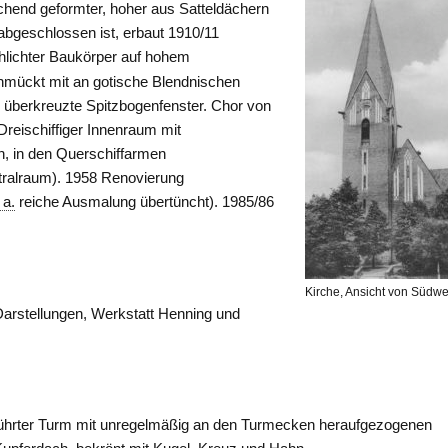
chend geformter, hoher aus Satteldächern
bgeschlossen ist, erbaut 1910/11
lichter Baukörper auf hohem
hmückt mit an gotische Blendnischen
ie überkreuzte Spitzbogenfenster. Chor von
Dreischiffiger Innenraum mit
n, in den Querschiffarmen
tralraum). 1958 Renovierung
 a.
reiche Ausmalung übertüncht). 1985/86
Kirche, Ansicht von Südw
 Darstellungen, Werkstatt Henning und
hrter Turm mit unregelmäßig an den Turmecken heraufgezogenen