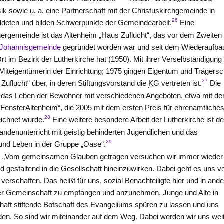
sik sowie
u. a.
eine Partnerschaft mit der Christuskirchgemeinde in
26
ldeten und bilden Schwerpunkte der Gemeindearbeit.
Eine
hergemeinde ist das Altenheim „Haus Zuflucht“, das vor dem Zweiten
 Johannisgemeinde
gegründet worden war und seit dem Wiederaufba
t im Bezirk der Lutherkirche hat (1950). Mit ihrer Verselbständigung
Miteigentümerin der Einrichtung; 1975 gingen Eigentum und Trägersc
27
 Zuflucht“ über, in deren Stiftungsvorstand die
KG
vertreten ist.
Die
et das Leben der Bewohner mit verschiedenen Angeboten, etwa mit de
ensterAltenheim“, die 2005 mit dem ersten Preis für ehrenamtliche
28
ichnet wurde.
Eine weitere besondere Arbeit der Lutherkirche ist de
denunterricht mit geistig behinderten Jugendlichen und das
29
nd Leben in der Gruppe „Oase“.
004: „Vom gemeinsamen Glauben getragen versuchen wir immer wieder
d gestaltend in die Gesellschaft hineinzuwirken. Dabei geht es uns v
chaffen. Das heißt für uns, sozial Benachteiligte hier und in and
erer Gemeinschaft zu empfangen und anzunehmen, Junge und Alte in
aft stiftende Botschaft des Evangeliums spüren zu lassen und uns
en. So sind wir miteinander auf dem Weg. Dabei werden wir uns wei