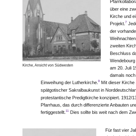
Pfarrkollabor
über eine zw
Kirche und e
7
Projekt.
Jedo
der vorhand
Weihnachten 
zweiten Kirc
Beschluss da
Wendebourg (
Kirche, Ansicht von Südwesten
am 20. Juli 1
damals noch a
9
Einweihung der Lutherkirche.
Mit dieser Kirche
spätgotischer Sakralbaukunst in Norddeutschlan
protestantische Predigtkirche konzipiert. 1912
Pfarrhaus, das durch differenzierte Anbauten u
11
fertiggestellt.
Dies sollte bis weit nach dem Zw
Für fast vier J