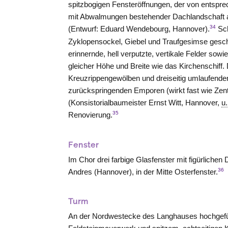
spitzbogigen Fensteröffnungen, der von entspre
mit Abwalmungen bestehender Dachlandschaft a
34
(Entwurf: Eduard Wendebourg, Hannover).
Sch
Zyklopensockel, Giebel und Traufgesimse gesc
erinnernde, hell verputzte, vertikale Felder sow
gleicher Höhe und Breite wie das Kirchenschiff. 
Kreuzrippengewölben und dreiseitig umlaufende
zurückspringenden Emporen (wirkt fast wie Zen
(Konsistorialbaumeister Ernst Witt, Hannover,
u.
35
Renovierung.
Fenster
Im Chor drei farbige Glasfenster mit figürlichen
36
Andres (
Hannover
), in der Mitte Osterfenster.
Turm
An der Nordwestecke des Langhauses hochgefü