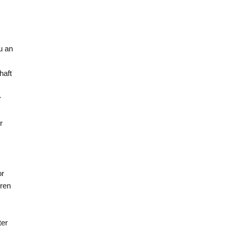
u an
haft
r
s
r
or
eren
ter