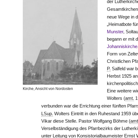
der Lutherkirch
Gesamtkirchen
neue Wege in d
„Heimatbote für
Munster
, Solta
begann er mit 
Johanniskirche
Form von Zeltev
Christlichen Pf
P.
Salfeld war b
Herbst 1925 an
kirchenpolitis
Kirche, Ansicht von Nordosten
Eine weitere wi
Wolters (
amt.
1
verbunden war die Errichtung einer fünften Pfarrs
LSup.
Wolters Eintritt in den Ruhestand 1959 ü
Vikar diese
Stelle
. Pastor Wolfgang Böhme (
amt
Verselbständigung des Pfarrbezirks der Lutherki
unter Leitung von Konsistorialbaumeister Ernst W