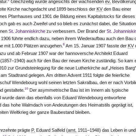
atur.
Gleichzeitig wurde angesichts der wachsenden
ev.
Bevölkerun
eite Kirche nachgedacht und 1899 beschloss der
KV
den Bau einer
ines Pfarrhauses und 1901 die Bildung eines Kapitalstocks für dieses
ch gab es auch Zweifel und so blieb es zunächst dabei, die Situation
enen
St. Johanniskirche
zu verbessern. Der Brand der
St. Johanniski
1906 führte endlich dazu, neben ihrem Wiederaufbau auch den Bau 
8
he mit 1.000 Plätzen anzugehen.
Am 15. Januar 1907 fasste der
KV
zu und ab Februar 1907 war der hannoversche Architekt Eduard
1857–1940) auch für den Bau der neuen Kirche zuständig. So kam 
910 zur Grundsteinlegung für die neue Lutherkirche auf „Heises Barg“
m Stadtrand gelegen. Am dritten Advent 1911 folgte die feierliche
 schuf Wendebourg wohl seinen letzten Sakralbau, den er nach Vorbil
10
d gestaltete.
Der asymmetrische Bau ist im Innern als typische
/13 wurde dann das ebenfalls von Eduard Wendebourg entworfene
nd das hohe Walmdach von Andeutungen des Heimatstils geprägt ist,
eiten Weltkrieg der ganze Baubestand bleiben.
ahrzehnte prägte
P.
Eduard Salfeld (
amt.
1911–1948) das Leben in und