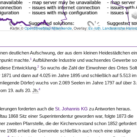
Karte: ©
OpenStreetMap Mitwirkende
, Overlay:
Ev.-luth. Landeskirche Hann
inen deutlichen Aufschwung, der aus dem kleinen Heidestädtchen ei
1
enpunkt machte.
Aufblühende Industrie und wachsendes Gewerbe so
2
 diese Entwicklung.
So wuchs die Zahl der Einwohner des Ortes Sol
r 1871 und dann auf 4.025 im Jahre 1895 und schließlich auf 5.513 im
umliegende Dörfer) wuchs von 2.069 Seelen im Jahre 1797 auf über 3
4
vom 19. aufs 20.
Jh.
erungen forderten auch die
St. Johannis KG
zu Antworten heraus.
au 1868 Sitz einer Superintendentur geworden war, folgte 1873 die
ner zweiten Pfarrstelle, die der Kirchenvorstand schon 1852 gefordert
re 1908 erhielt die Gemeinde schließlich auch noch eine ständige
6