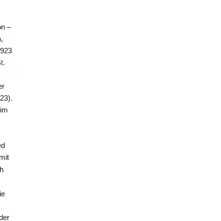
on –
n
,
1923
t.
er
23).
 im
ed
mit
h
r
ie
 der