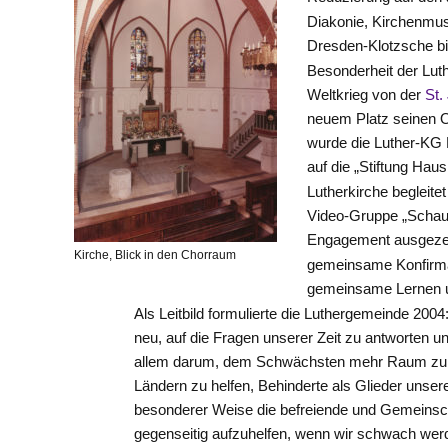
Diakonie, Kirchenmu
Dresden-Klotzsche bi
Besonderheit der Lut
Weltkrieg von der
St.
neuem Platz seinen Or
wurde die Luther-KG 
auf die „Stiftung Haus
Lutherkirche begleit
Video-Gruppe „SchauF
Engagement ausgeze
Kirche, Blick in den Chorraum
gemeinsame Konfirman
gemeinsame Lernen u
Als Leitbild formulierte die Luthergemeinde 2
neu, auf die Fragen unserer Zeit zu antworten un
allem darum, dem Schwächsten mehr Raum zu vers
Ländern zu helfen, Behinderte als Glieder uns
besonderer Weise die befreiende und Gemeinsch
gegenseitig aufzuhelfen, wenn wir schwach werd