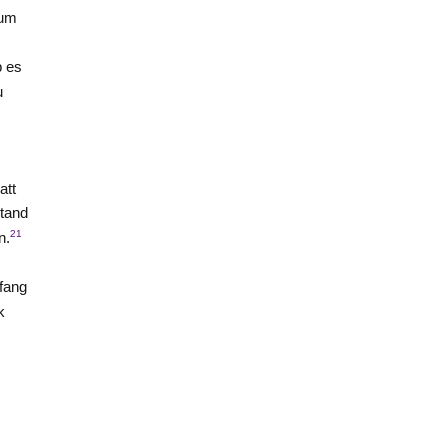
um
b es
u
att
stand
21
n.
fang
k