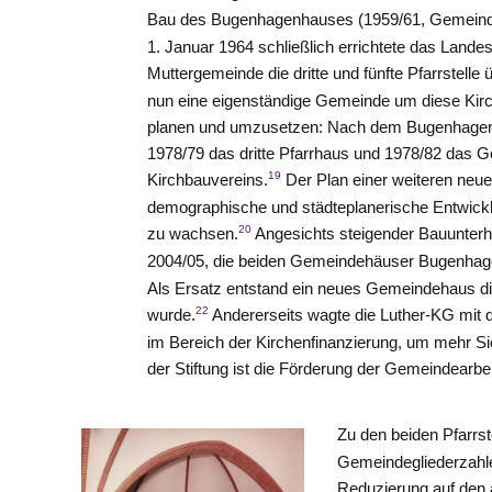
Bau des Bugenhagenhauses (1959/61, Gemeindeh
1. Januar 1964 schließlich errichtete das Lande
Muttergemeinde die dritte und fünfte Pfarrstelle
nun eine eigenständige Gemeinde um diese Kirc
planen und umzusetzen: Nach dem Bugenhagenha
1978/79 das dritte Pfarrhaus und 1978/82 das G
19
Kirchbauvereins.
Der Plan einer weiteren neuen
demographische und städteplanerische Entwickl
20
zu wachsen.
Angesichts steigender Bauunterh
2004/05, die beiden Gemeindehäuser Bugenhag
Als Ersatz entstand ein neues Gemeindehaus dir
22
wurde.
Andererseits wagte die Luther-KG mit 
im Bereich der Kirchenfinanzierung, um mehr Si
der Stiftung ist die Förderung der Gemeindearbei
Zu den beiden Pfarrst
Gemeindegliederzahl
Reduzierung auf den a