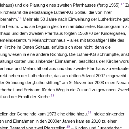
17
aus) und die Planung eines zweiten Pfarrhauses (fertig 1965).
Z
skirchenamt die selbständige Luther-KG Soltau, die von ihrer
18
 übernahm.
Mehr als 50 Jahre nach Einweihung der Lutherkirche ga
he herum. Und sie begann gleich ein ambitioniertes Bauprogramm z
us und dem zweiten Pfarrhaus folgten 1969/70 der Kindergarten,
emeindezentrum Melanchthonhaus – alles mit tatkräftiger Hilfe des
 Kirche im Osten Soltaus, erfüllte sich aber nicht, denn die
ung wiesen in eine andere Richtung. Die Luther-KG schrumpfte, anst
altungskosten und sinkender Einnahmen, beschloss der Kirchenvor
enhaus und Melanchthonhaus und das zweite Pfarrhaus zu verkaufe
ekt neben der Lutherkirche, das am dritten Advent 2007 eingeweiht
der Gründung der „Lutherstiftung“ am 9. November 2003 einen Neuan
cherheit und Freiraum für den Weg in die Zukunft zu gewinnen; Zwec
23
t und der Erhalt der Kirche.
24
ellen der Gemeinde kam 1973 eine dritte hinzu.
Infolge sinkender
en und Einnahmen in den 2000er Jahren kam es 2010 zu einer
25
lten Bestand von zwei Pfarrstellen.
– Kinder- und Jugendarbeit,