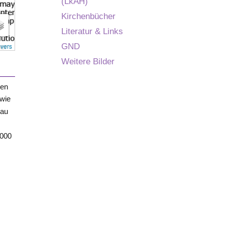
(LkAH)
Kirchenbücher
Literatur & Links
overs
GND
Weitere Bilder
nen
wie
tau
.000