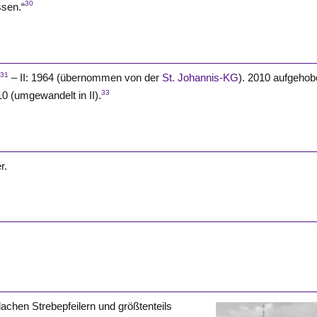
30
ssen.“
31
.
– II: 1964 (übernommen von der
St. Johannis-KG
). 2010 aufgehob
33
10 (umgewandelt in II).
r.
lachen Strebepfeilern und größtenteils