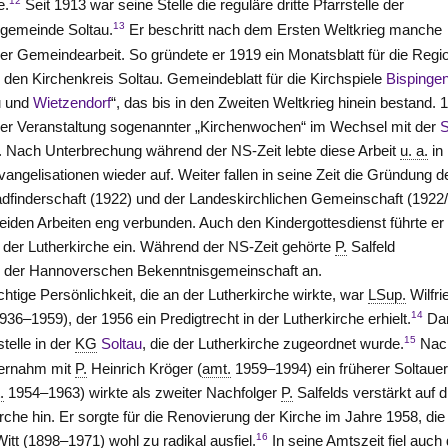
12
e.
Seit 1913 war seine
Stelle
die reguläre dritte Pfarrstelle der
13
gemeinde Soltau.
Er beschritt nach dem Ersten Weltkrieg manche
er Gemeindearbeit. So gründete er 1919 ein Monatsblatt für die Regi
 den Kirchenkreis Soltau. Gemeindeblatt für die Kirchspiele
Bispinge
u und
Wietzendorf
“, das bis in den Zweiten Weltkrieg hinein bestand. 
der Veranstaltung sogenannter „Kirchenwochen“ im Wechsel mit der
S
. Nach Unterbrechung während der NS-Zeit lebte diese Arbeit
u. a.
in
angelisationen wieder auf. Weiter fallen in seine Zeit die Gründung d
adfinderschaft (1922) und der Landeskirchlichen Gemeinschaft (1922/
eiden Arbeiten eng verbunden. Auch den Kindergottesdienst führte er
 der Lutherkirche ein. Während der NS-Zeit gehörte
P.
Salfeld
ch der Hannoverschen Bekenntnisgemeinschaft an.
chtige Persönlichkeit, die an der Lutherkirche wirkte, war
LSup.
Wilfri
14
936–1959), der 1956 ein Predigtrecht in der Lutherkirche erhielt.
Da
15
telle in der
KG
Soltau
, die der Lutherkirche zugeordnet wurde.
Nac
bernahm mit
P.
Heinrich Kröger (
amt.
1959–1994) ein früherer Soltaue
.
1954–1963) wirkte als zweiter Nachfolger
P.
Salfelds verstärkt auf d
rche hin. Er sorgte für die Renovierung der Kirche im Jahre 1958, die
16
itt (1898–1971) wohl zu radikal ausfiel.
In seine Amtszeit fiel auch