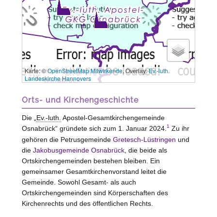
Karte: ©
OpenStreetMap Mitwirkende
, Overlay:
Ev.-luth.
2 km
Landeskirche Hannovers
Orts- und Kirchengeschichte
Die „
Ev.-luth.
Apostel-Gesamtkirchengemeinde
1
Osnabrück“ gründete sich zum 1. Januar 2024.
Zu ihr
gehören die Petrusgemeinde
Gretesch-Lüstringen
und
die
Jakobusgemeinde Osnabrück
, die beide als
Ortskirchengemeinden bestehen bleiben. Ein
gemeinsamer Gesamtkirchenvorstand leitet die
Gemeinde. Sowohl Gesamt- als auch
Ortskirchengemeinden sind Körperschaften des
Kirchenrechts und des öffentlichen Rechts.