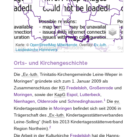
Karte: ©
OpenStreetMap Mitwirkende
, Overlay:
Ev.-luth.
3 km
Landeskirche Hannovers
Orts- und Kirchengeschichte
Die „
Ev.-luth.
Trinitatis-Kirchengemeinde Leine-Weper in
Moringen
“ gründete sich zum 1. Januar 2009 als
Zusammenschluss der
KG
Fredelsloh
,
Großenrode
und
Moringen
, sowie der
KapG
Espol
,
Lutterbeck
,
1
Nienhagen
,
Oldenrode
und
Schnedinghausen
.
Die
ev.
Kindertagesstätte in
Moringen
befindet sich seit 2006 in
Trägerschaft des „
Ev.-luth.
Kindertagesstättenverbandes
Leine-Solling“ (hieß bis 2013 Kindertagesstättenverband
2
Region Northeim).
Die Arbeit in der Kulturkirche
Fredelsloh
hat die Hanns-