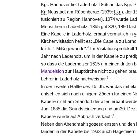
Kgr.
Hannover
fiel Laderholz 1866 an das
Kgr.
Pr
Kr.
Neustadt am Rübenberge (1939:
Lkr.
), der 
fusioniert zu Region Hannover). 1974 wurde L
Menschen in Laderholz, 1895 gut 320, 1950 fas
Eine Kapelle in Laderholz, erbaut vermutlich in
v
Kirchenvisitation heißt es: „Die Capella zu Lorho
4
kilch. 1 Mißegewande“.
Im Visitationsprotokoll 
Jahr nach Laderholz, um in der Kapelle zu predi
so dass die Laderholzer 1615 um einen dritten 
Mandelsloh
zur Hauptkirche nicht zu gehen bra
7
Lehrer in Laderholz nachweisbar.
In der zweiten Hälfte des 19.
Jh.
war das mittela
entschied sich nach einigem Zögern für einen N
Kapelle nicht am Standort der alten erbaut wer
Juni 1885 die Grundsteinlegung und am30. Deze
10
Kapelle wurde auf Abbruch verkauft.
Neben den Abendmahlsgottesdiensten und den Le
fanden in der Kapelle bis 1933 auch Hagelfeiern 