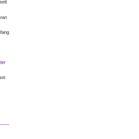
seit
eran
nfang
ter
aus