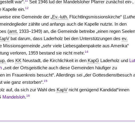
11
gestellt war“.
Seit 1946 lud der Mandelsloher Pfarrer zunächst ein-, 
12
 Kapelle ein.
itweise eine Gemeinde der „
Ev.-luth.
Flüchtlingsmissionskirche“ (
Luth
meindeglieder zählte und anfangs auch die Kapelle nutzte. In den
oes (
amt.
1933–1949) an, die Gemeinde betreibe „einen regen Seele
KapV
bat darum, dass Laderholz bei den Unterstützungen des
ev.
die Missionsgemeinde „sehr viele Liebesgabenpakete aus Amerika“
14
ung verloren, 1959 bestand sie nicht mehr.
up.
des
KK
Neustadt
, die Kirchlichkeit in den
KapG
Laderholz und
Lut
h
„seit der Ortsgeistliche auch diese Gemeinden häufiger zu
n im Frauenkreis besucht“. Allerdings sei „der Gottesdienstbesuch 
15
t wie ganz erstorben“.
lz auf, da sich zur Wahl des
KapV
nicht genügend Kandidat*innen
16
KG
Mandelsloh
.