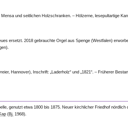
r Mensa und seitlichen Holzschranken. – Hölzerne, lesepultartige Kan
ues ersetzt. 2018 gebrauchte Orgel aus Spenge (
Westfalen
) erworb
ngen
).
Dreier,
Hannover
), Inschrift: „Laderholz“ und „1821“. – Früherer Besta
elle, genutzt etwa 1800 bis 1875. Neuer kirchlicher Friedhof nördlich 
Kap
(
Bj.
1968).