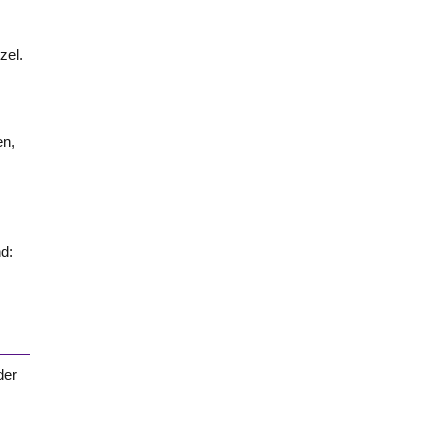
zel.
en,
nd:
der