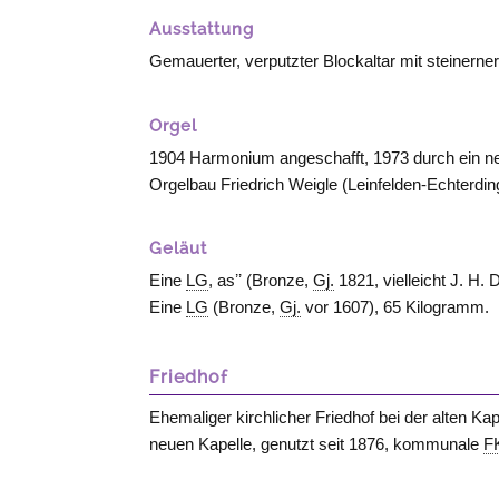
Ausstattung
Gemauerter, verputzter Blockaltar mit steinerne
Orgel
1904 Harmonium angeschafft, 1973 durch ein ne
Orgelbau Friedrich Weigle (
Leinfelden-Echterdi
Geläut
Eine
LG
, asʼʼ (Bronze,
Gj.
1821, vielleicht J. H. 
Eine
LG
(Bronze,
Gj.
vor 1607), 65 Kilogramm.
Friedhof
Ehemaliger kirchlicher Friedhof bei der alten Kap
neuen Kapelle, genutzt seit 1876, kommunale
F