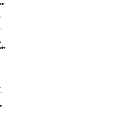
 zum
n
ev.
o
ahr,
.
te
n,