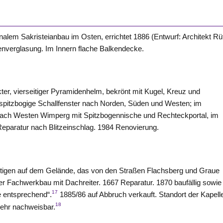
alem Sakristeianbau im Osten, errichtet 1886 (Entwurf: Architekt Rüf
tenverglasung. Im Innern flache Balkendecke.
er, vierseitiger Pyramidenhelm, bekrönt mit Kugel, Kreuz und
spitzbogige Schallfenster nach Norden, Süden und
Westen
; im
nach
Westen
Wimperg mit Spitzbogennische und Rechteckportal, im
Reparatur nach Blitzeinschlag. 1984 Renovierung.
 heutigen auf dem Gelände, das von den Straßen Flachsberg und Graue
er Fachwerkbau mit Dachreiter. 1667 Reparatur. 1870 baufällig sowie
17
e entsprechend“.
1885/86 auf Abbruch verkauft. Standort der Kapell
18
ehr nachweisbar.