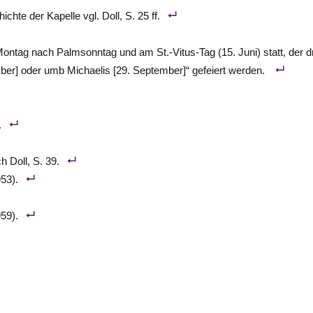
ichte der Kapelle vgl. Doll, S. 25 ff.
Montag nach Palmsonntag und am St.-Vitus-Tag (15. Juni) statt, der dr
ember] oder umb Michaelis [29. September]“ gefeiert werden.
.
h Doll, S. 39.
53).
59).