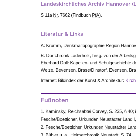
Landeskirchliches Archiv Hannover (
S 11a
Nr.
7662 (Findbuch
PfA
).
Literatur & Links
A:
Krumm, Denkmaltopographie Region Hannov
B: Dorfchronik Laderholz, hrsg. von der Arbeit
Eberhard Doll: Kapellen- und Schulgeschichte d
Welze, Bevensen, Brase/Dinstorf, Evensen, Br
Internet: Bildindex der Kunst & Architektur:
Kirc
Fußnoten
Kaminsky, Reichsabtei Corvey
, S. 235, § 40;
Fesche/Boetticher, Urkunden Neustädter Land
I
Fesche/Boetticher, Urkunden Neustädter Lan
Bühler u. a., Heimatchronik Neustadt
, S. 74.