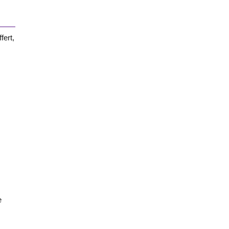
fert,
e