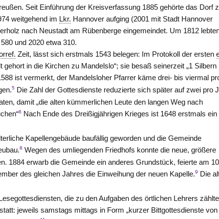
eußen. Seit Einführung der Kreisverfassung 1885 gehörte das Dorf
1974 weitgehend im
Lkr.
Hannover
aufging (2001 mit Stadt
Hannover
aderholz nach Neustadt am Rübenberge eingemeindet. Um 1812 lebte
t 580 und 2020 etwa 310.
orref.
Zeit, lässt sich erstmals 1543 belegen: Im Protokoll der ersten
lt gehort in die Kirchen zu Mandelslo“; sie besaß seinerzeit „1 Silbern
1588 ist vermerkt, der Mandelsloher Pfarrer käme drei- bis viermal pr
5
gen.
Die Zahl der Gottesdienste reduzierte sich später auf zwei pro J
baten, damit „die alten kümmerlichen Leute den langen Weg nach
6
uchen“
Nach Ende des Dreißigjährigen Krieges ist 1648 erstmals ein
lterliche Kapellengebäude baufällig geworden und die Gemeinde
8
eubau.
Wegen des umliegenden Friedhofs konnte die neue, größere
den. 1884 erwarb die Gemeinde ein anderes Grundstück, feierte am 10
9
mber des gleichen Jahres die Einweihung der neuen Kapelle.
Die al
segottesdiensten, die zu den Aufgaben des örtlichen Lehrers zählte
statt: jeweils samstags mittags in Form „kurzer Bittgottesdienste von