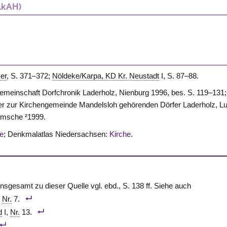
LkAH)
er
, S. 371–372;
Nöldeke/Karpa, KD Kr. Neustadt
I, S. 87–88.
sgemeinschaft Dorfchronik Laderholz, Nienburg 1996, bes. S. 119–131;
er zur Kirchengemeinde Mandelsloh gehörenden Dörfer Laderholz, Lut
amsche ²1999.
he
; Denkmalatlas Niedersachsen:
Kirche
.
 insgesamt zu dieser Quelle vgl. ebd., S. 138 ff. Siehe auch
,
Nr.
7.
d
I,
Nr.
13.