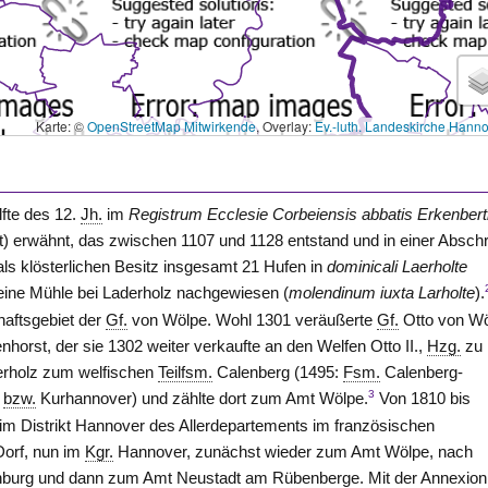
Karte: ©
OpenStreetMap Mitwirkende
, Overlay:
Ev.-luth. Landeskirche Hann
lfte des 12.
Jh.
im
Registrum Ecclesie Corbeiensis abbatis Erkenbert
t) erwähnt, das zwischen 1107 und 1128 entstand und in einer Abschri
ls klösterlichen Besitz insgesamt 21 Hufen in
dominicali Laerholte
eine Mühle bei Laderholz nachgewiesen (
molendinum iuxta
Larholte
).
haftsgebiet der
Gf.
von Wölpe. Wohl 1301 veräußerte
Gf.
Otto von W
orst, der sie 1302 weiter verkaufte an den Welfen Otto II.,
Hzg.
zu
erholz zum welfischen
Teilfsm.
Calenberg (1495:
Fsm.
Calenberg-
3
bzw.
Kurhannover) und zählte dort zum Amt
Wölpe
.
Von 1810 bis
im Distrikt Hannover des Allerdepartements im französischen
orf, nun im
Kgr.
Hannover
, zunächst wieder zum Amt
Wölpe
, nach
nburg
und dann zum Amt
Neustadt
am Rübenberge. Mit der Annexion