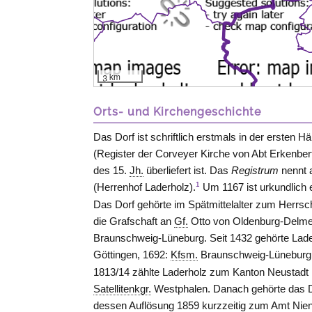
3 km
Orts- und Kirchengeschichte
Das Dorf ist schriftlich erstmals in der ersten Hä
(Register der Corveyer Kirche von Abt Erkenber
des 15.
Jh.
überliefert ist. Das
Registrum
nennt a
1
(Herrenhof Laderholz).
Um 1167 ist urkundlich 
Das Dorf gehörte im Spätmittelalter zum Herrsc
die Grafschaft an
Gf.
Otto von Oldenburg-Delmenh
Braunschweig-Lüneburg. Seit 1432 gehörte Lad
Göttingen, 1692:
Kfsm.
Braunschweig-Lüneburg
1813/14 zählte Laderholz zum Kanton
Neustadt
Satellitenkgr.
Westphalen. Danach gehörte das D
dessen Auflösung 1859 kurzzeitig zum Amt
Nie