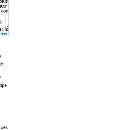
overs
i
ft
2
ölpe
 des