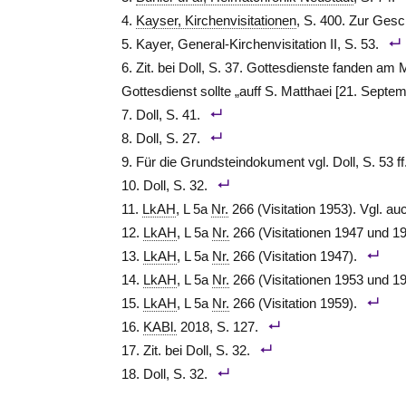
Kayser, Kirchenvisitationen
, S. 400. Zur Gesch
Kayer, General-Kirchenvisitation II, S. 53.
Zit. bei Doll, S. 37. Gottesdienste fanden am 
Gottesdienst sollte „auff S. Matthaei [21. Sept
Doll, S. 41.
Doll, S. 27.
Für die Grundsteindokument vgl. Doll, S. 53 ff
Doll, S. 32.
LkAH
, L 5a
Nr.
266 (Visitation 1953). Vgl. auc
LkAH
, L 5a
Nr.
266 (Visitationen 1947 und 19
LkAH
, L 5a
Nr.
266 (Visitation 1947).
LkAH
, L 5a
Nr.
266 (Visitationen 1953 und 19
LkAH
, L 5a
Nr.
266 (Visitation 1959).
KABl.
2018, S. 127.
Zit. bei Doll, S. 32.
Doll, S. 32.