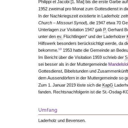
Philippi et Jacobi [1. Mai] bis die erste Garbe auf
1952 zweimal pro Monat zum Gottesdienst in die
In der Nachkriegszeit existierte in Laderholz ze
Church – Missouri Synod
), die 1947 etwa 70 Ge
Unterlagen zur Visitation 1947 gab
P.
Gerhard B
unter den
ev.
Flüchtlingen“ und der Laderholzer
Hilfswerk besonders berücksichtigt werde, da 
13
bekomme.
1953 hatte die Gemeinde an Bedeut
Im Bericht über die Visitation 1959 schrieb der
S
sei besser als in der Muttergemeinde
Mandelslo
Gottesdienst, Bibelstunden und Zusammenkünfte
dem Aussendörfern in der Muttergemeinde so gu
Zum 1. Januar 2019 löste sich die
KapG
Laderho
fanden. Rechtsnachfolgerin ist die St.-Osdag-
Umfang
Laderholz und Bevensen.