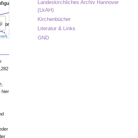
Landeskirchliches Archiv Hannover
(LkAH)
Kirchenbücher
Literatur & Links
overs
GND
u
 1282
s
m.
 hier
nd
ieder
der