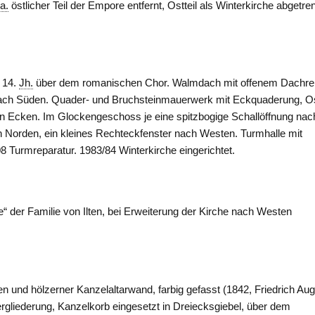
 a.
östlicher Teil der Empore entfernt, Ostteil als Winterkirche abgetren
m 14.
Jh.
über dem romanischen Chor. Walmdach mit offenem Dachrei
nach Süden. Quader- und Bruchsteinmauerwerk mit Eckquaderung, O
en Ecken. Im Glockengeschoss je eine spitzbogige Schallöffnung nac
 Norden, ein kleines Rechteckfenster nach
Westen
. Turmhalle mit
8 Turmreparatur. 1983/84 Winterkirche eingerichtet.
e“ der Familie von
Ilten
, bei Erweiterung der Kirche nach
Westen
en und hölzerner Kanzelaltarwand, farbig gefasst (1842, Friedrich Au
tergliederung, Kanzelkorb eingesetzt in Dreiecksgiebel, über dem