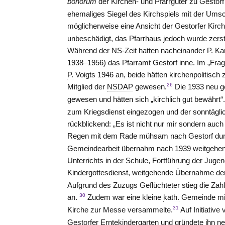
bonorum
der Kirchen- und Pfarrgüter zu Gesto
ehemaliges Siegel des Kirchspiels mit der Umsc
möglicherweise eine Ansicht der Gestorfer Kirch
unbeschädigt, das Pfarrhaus jedoch wurde zers
Während der NS-Zeit hatten nacheinander
P.
Kar
1938–1956) das Pfarramt Gestorf inne. Im „Fra
P.
Voigts 1946 an, beide hätten kirchenpolitisc
26
Mitglied der
NSDAP
gewesen.
Die 1933 neu ge
gewesen und hätten sich „kirchlich gut bewährt“
zum Kriegsdienst eingezogen und der sonntäglic
rückblickend: „Es ist nicht nur mir sondern au
Regen mit dem Rade mühsam nach Gestorf durc
Gemeindearbeit übernahm nach 1939 weitgehend di
Unterrichts in der Schule, Fortführung der Jug
Kindergottesdienst, weitgehende Übernahme de
Aufgrund des Zuzugs Geflüchteter stieg die Zah
30
an.
Zudem war eine kleine
kath.
Gemeinde mit 
31
Kirche zur Messe versammelte.
Auf Initiative
Gestorfer Erntekindergarten und gründete ihn n