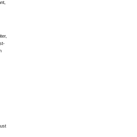
nt,
ter,
st-
h
gust