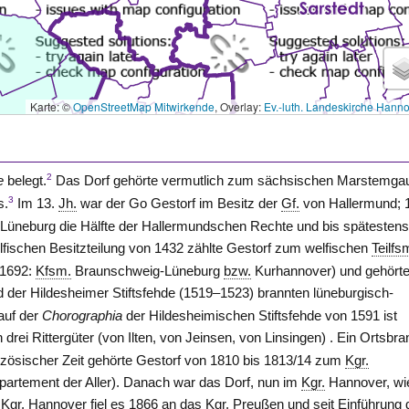
Karte: ©
OpenStreetMap Mitwirkende
, Overlay:
Ev.-luth. Landeskirche Hann
2
pe
belegt.
Das Dorf gehörte vermutlich zum sächsischen Marstemga
3
s.
Im 13.
Jh.
war der Go
Gestorf
im Besitz der
Gf.
von
Hallermund
;
-Lüneburg
die Hälfte der Hallermundschen Rechte und bis spätesten
lfischen Besitzteilung von 1432 zählte Gestorf zum welfischen
Teilfs
 1692:
Kfsm.
Braunschweig-Lüneburg
bzw.
Kurhannover) und gehörte
der Hildesheimer Stiftsfehde (1519–1523) brannten lüneburgisch-
auf der
Chorographia
der Hildesheimischen Stiftsfehde von 1591 ist
 drei Rittergüter
(von Ilten, von Jeinsen, von Linsingen)
. Ein Ortsbra
anzösischer Zeit gehörte Gestorf von 1810 bis 1813/14 zum
Kgr.
partement der Aller). Danach war das Dorf, nun im
Kgr.
Hannover
, w
s
Kgr.
Hannover
fiel es 1866 an das
Kgr.
Preußen und seit Einführung 