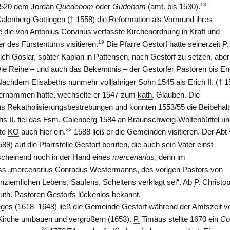
18
1520 dem Jordan
Quedebom
oder
Gudebom
(
amt.
bis 1530).
alenberg-Göttingen
(† 1558) die Reformation als Vormund ihres
e die von Antonius Corvinus verfasste Kirchenordnung in Kraft und
19
er des Fürstentums visitieren.
Die Pfarre Gestorf hatte seinerzeit
P.
ich Goslar, später Kaplan in Pattensen, nach Gestorf zu setzen, aber
ie Reihe – und auch das Bekenntnis – der Gestorfer Pastoren bis E
achdem Elisabeths nunmehr volljähriger Sohn 1545 als Erich II. († 1
ernommen hatte, wechselte er 1547 zum
kath.
Glauben. Die
hs Rekatholisierungsbestrebungen und konnten 1553/55 die Beibehal
 II. fiel das
Fsm.
Calenberg 1584 an
Braunschweig-Wolfenbüttel
un
22
lte
KO
auch hier ein.
1588 ließ er die Gemeinden visitieren. Der Abt
9) auf die Pfarrstelle Gestorf berufen, die auch sein Vater einst
scheinend noch in der Hand eines
mercenarius
, denn im
ass „mercenarius Conradus Westermanns, des vorigen Pastors von
unziemlichen Lebens, Saufens, Scheltens verklagt sei“. Ab
P.
Christo
luth.
Pastoren Gestorfs lückenlos bekannt.
ieges (1618–1648) ließ die Gemeinde Gestorf während der Amtszeit 
Kirche umbauen und vergrößern (1653).
P.
Timäus stellte 1670 ein
Co
24