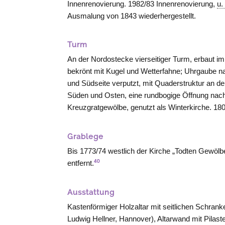
Innenrenovierung. 1982/83 Innenrenovierung,
u.
Ausmalung von 1843 wiederhergestellt.
Turm
An der Nordostecke vierseitiger Turm, erbaut i
bekrönt mit Kugel und Wetterfahne; Uhrgaube 
und Südseite verputzt, mit Quaderstruktur an d
Süden und Osten, eine rundbogige Öffnung nach
Kreuzgratgewölbe, genutzt als Winterkirche. 180
Grablege
Bis 1773/74 westlich der Kirche „Todten Gewölb
40
entfernt.
Ausstattung
Kastenförmiger Holzaltar mit seitlichen Schrank
Ludwig Hellner,
Hannover
), Altarwand mit Pilas