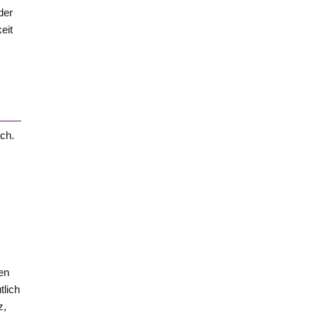
 der
eit
h
ch.
s
en
tlich
z,