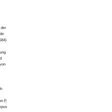
 der
nde
584)
tung
d
 von
ph
von
P.
rpus