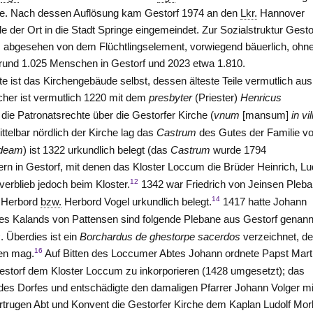
ge. Nach dessen Auflösung kam Gestorf 1974 an den
Lkr.
Hannover
 der Ort in die Stadt Springe eingemeindet. Zur Sozialstruktur Gesto
t, abgesehen von dem Flüchtlingselement, vorwiegend bäuerlich, ohn
und 1.025 Menschen in Gestorf und 2023 etwa 1.810.
e ist das Kirchengebäude selbst, dessen älteste Teile vermutlich aus
icher ist vermutlich 1220 mit dem
presbyter
(Priester)
Henricus
die Patronatsrechte über die Gestorfer Kirche (
vnum
[mansum]
in vil
telbar nördlich der Kirche lag das
Castrum
des Gutes der Familie v
pideam
) ist 1322 urkundlich belegt (das
Castrum
wurde 1794
rn in Gestorf, mit denen das Kloster
Loccum
die Brüder Heinrich, Lu
12
verblieb jedoch beim Kloster.
1342 war Friedrich von
Jeinsen
Pleba
14
r Herbord
bzw.
Herbord Vogel urkundlich belegt.
1417 hatte Johann
es Kalands von
Pattensen
sind folgende Plebane aus Gestorf genann
s
. Überdies ist ein
Borchardus de ghestorpe sacerdos
verzeichnet, de
16
ben mag.
Auf Bitten des Loccumer Abtes Johann ordnete Papst Marti
estorf dem Kloster
Loccum
zu inkorporieren (1428 umgesetzt); das
des Dorfes und entschädigte den damaligen Pfarrer Johann Volger mi
trugen Abt und Konvent die Gestorfer Kirche dem Kaplan Ludolf Mor