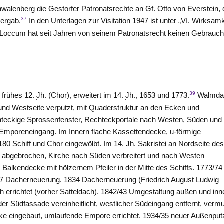
hwalenberg
die Gestorfer Patronatsrechte an
Gf.
Otto von
Everstein
,
37
ergab.
In den Unterlagen zur Visitation 1947 ist unter „VI. Wirksamk
Loccum
hat seit Jahren von seinem Patronatsrecht keinen Gebrauc
39
e frühes 12.
Jh.
(Chor), erweitert im 14.
Jh.
, 1653 und 1773.
Walmda
nd Westseite verputzt, mit Quaderstruktur an den Ecken und
hteckige Sprossenfenster, Rechteckportale nach
Westen
, Süden und
Emporeneingang. Im Innern flache Kassettendecke, u-förmige
80 Schiff und Chor eingewölbt. Im 14.
Jh.
Sakristei an Nordseite de
e abgebrochen, Kirche nach Süden verbreitert und nach
Westen
 Balkendecke mit hölzernem Pfeiler in der Mitte des Schiffs. 1773/74
77 Dacherneuerung. 1834 Dacherneuerung (Friedrich August Ludwig
rrichtet (vorher Satteldach). 1842/43 Umgestaltung außen und inn
er Südfassade vereinheitlicht, westlicher Südeingang entfernt, vermu
ke eingebaut, umlaufende Empore errichtet. 1934/35 neuer Außenput