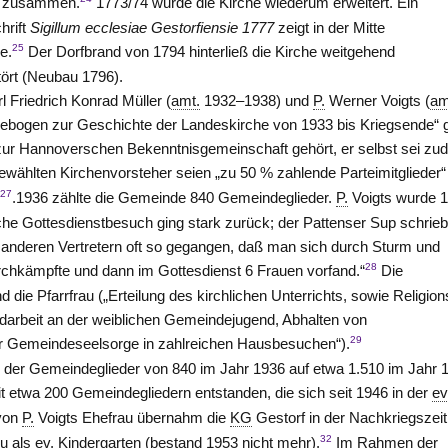
rf zusammen.
1773/74 wurde die Kirche wiederum erweitert. Ein
hrift
Sigillum ecclesiae Gestorfiensie 1777
zeigt in der Mitte
25
e.
Der Dorfbrand von 1794 hinterließ die Kirche weitgehend
tört (Neubau 1796).
l Friedrich Konrad Müller (
amt.
1932–1938) und
P.
Werner Voigts (
am
gebogen zur Geschichte der Landeskirche von 1933 bis Kriegsende“ 
h zur Hannoverschen Bekenntnisgemeinschaft gehört, er selbst sei z
wählten Kirchenvorsteher seien „zu 50 % zahlende Parteimitglieder“
27
.
.1936 zählte die Gemeinde 840 Gemeindeglieder.
P.
Voigts wurde 
he Gottesdienstbesuch ging stark zurück; der Pattenser Sup schrie
ch anderen Vertretern oft so gegangen, daß man sich durch Sturm und
28
hkämpfte und dann im Gottesdienst 6 Frauen vorfand.“
Die
e Pfarrfrau („Erteilung des kirchlichen Unterrichts, sowie Religion
endarbeit an der weiblichen Gemeindejugend, Abhalten von
29
r Gemeindeseelsorge in zahlreichen Hausbesuchen“).
l der Gemeindeglieder von 840 im Jahr 1936 auf etwa 1.510 im Jahr 
etwa 200 Gemeindegliedern entstanden, die sich seit 1946 in der
ev
 von
P.
Voigts Ehefrau übernahm die
KG
Gestorf in der Nachkriegszei
32
eu als
ev.
Kindergarten (bestand 1953 nicht mehr).
Im Rahmen der