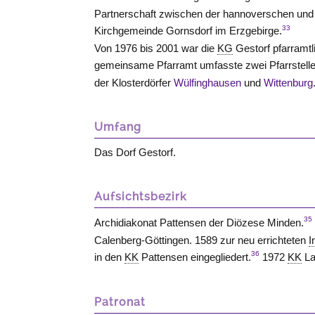
Partnerschaft zwischen der hannoverschen und
33
Kirchgemeinde Gornsdorf im Erzgebirge.
Von 1976 bis 2001 war die
KG
Gestorf pfarramtl
gemeinsame Pfarramt umfasste zwei Pfarrstelle
der Klosterdörfer
Wülfinghausen
und
Wittenburg
Umfang
Das Dorf Gestorf.
Aufsichtsbezirk
35
Archidiakonat Pattensen der Diözese Minden.
Calenberg-Göttingen. 1589 zur neu errichteten
I
36
in den
KK
Pattensen eingegliedert.
1972
KK
La
Patronat