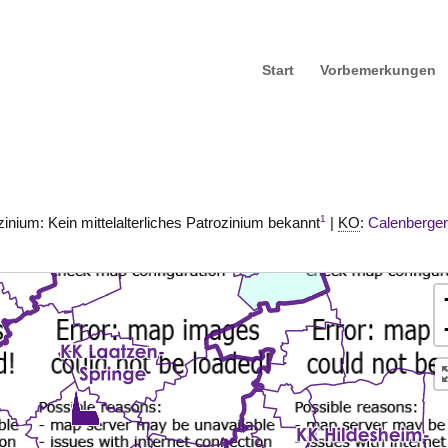
Start
Vorbemerkungen
1
zinium: Kein mittelalterliches Patrozinium bekannt
|
KO
:
Calenberge