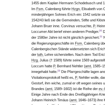
1455 dem Kaplan Hermann Schodebusch und 
Im
Fsm.
Calenberg führte
Hzgn.
Elisabeth von
C
minderjährigen Sohnes Erich ein: 1542 setzte si
1542/43 ließ sie die Gemeinden, Stifte und Klöst
Johann Bruer inne. Corvinus versuchte,
P.
Heinr
20
Loccumer Abt berief einen anderen Prediger.
D
21
der 1580er Jahre ist nicht gänzlich gesichert.
N
die Regierungsgeschäfte im
Fsm.
Calenberg üb
Calenbergischen Stände widersetzten sich Eric
der
luth.
Lehre sicherstellen. Nach dem Tod Erichs
Hzg.
Julius († 1589) führte seine 1569 aufgestel
Loccum
hatte
P.
Bernhard Nehtler (
amt.
1585–158
23
innegehabt hatte.
Die Pfarrgeschäfte lagen an
Visitationsprotokoll heißt es,
P.
Nehtler wolle, d
Gestorf, ihm wiche, zumal er oft wegen seines 
Brandes (
amt.
1589–1602) ist die Reihe der
ev.-
Einige Jahre nach Ende des Dreißigjährigen Kr
Johann Heinrich Timäus (
amt.
1646–1673) ihre 