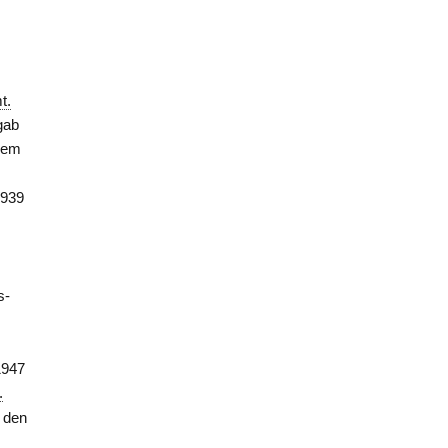
t.
gab
udem
1939
b
s-
1947
.
t den