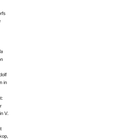
rfs
e
la
on
dolf
n in
t:
r
n V.
t
kop,