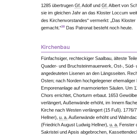
1285 übertrugen
Gf.
Adolf und
Gf.
Albert von
Sc
sie im gleichen Jahr an das Kloster
Loccum
weit
des Kirchenvorstandes“ vermerkt: „Das Kloster
38
gemacht.“
Das Patronat besteht noch heute.
Kirchenbau
Fünfachsiger, rechteckiger Saalbau, älteste Teil
Quader- und Bruchsteinmauerwerk, Ost-, Süd- u
angedeuteten Lisenen an den Längsseiten. Rec
Osten; nach Norden hochgelegener ehemaliger 
Emporenanlage auf marmorierten Säulen. Um 11
Chors errichtet, Chorturm erbaut. 1653 Gewölb
verlängert, Außenwände erhöht, im Innern flache
Kirche nach
Westen
verlängert (15 Fuß). 1776/
Hellner),
u. a.
Außenwände erhöht und Walmdach e
(Friedrich August Ludwig Hellner),
u. a.
Fenster d
Sakristei und Apsis abgebrochen, Kassettendec