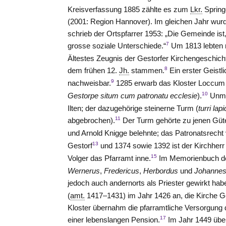
Kreisverfassung 1885 zählte es zum
Lkr.
Sprin
(2001: Region Hannover). Im gleichen Jahr wurde
schrieb der Ortspfarrer 1953: „Die Gemeinde is
7
grosse soziale Unterschiede.“
Um 1813 lebten r
Ältestes Zeugnis der Gestorfer Kirchengeschicht
8
dem frühen 12.
Jh.
stammen.
Ein erster Geistl
9
nachweisbar.
1285 erwarb das Kloster
Loccum
10
Gestorpe situm cum patronatu ecclesie
).
Unmit
Ilten
; der dazugehörige steinerne Turm (
turri la
11
abgebrochen).
Der Turm gehörte zu jenen Güte
und Arnold Knigge belehnte; das Patronatsrecht 
13
Gestorf
und 1374 sowie 1392 ist der Kirchher
15
Volger das Pfarramt inne.
Im Memorienbuch d
Wernerus
,
Fredericus
,
Herbordus
und
Johanne
jedoch auch andernorts als Priester gewirkt ha
(
amt.
1417–1431) im Jahr 1426 an, die Kirche G
Kloster übernahm die pfarramtliche Versorgung 
17
einer lebenslangen Pension.
Im Jahr 1449 über