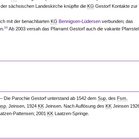
 der sächsischen Landeskirche knüpfte die
KG
Gestorf Kontakte zur
ich mit der benachbarten
KG
Bennigsen-Lüdersen
verbunden; das
34
n.
Ab 2003 versah das Pfarramt Gestorf auch die vakante Pfarrstel
.
– Die Parochie Gestorf unterstand ab 1542 dem
Sup.
des
Fsm.
nsp.
Jeinsen, 1924
KK
Jeinsen. Nach Auflösung des
KK
Jeinsen 192
atzen-Pattensen; 2001
KK
Laatzen-Springe.