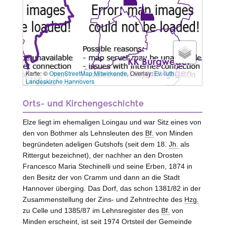
Karte: ©
OpenStreetMap Mitwirkende
, Overlay:
Ev.-luth.
3 km
Landeskirche Hannovers
Orts- und Kirchengeschichte
Elze
liegt im ehemaligen Loingau und war Sitz eines von
den von
Bothmer
als Lehnsleuten des
Bf.
von Minden
begründeten adeligen Gutshofs (seit dem 18.
Jh.
als
Rittergut bezeichnet), der nachher an den Drosten
Francesco Maria Stechinelli und seine Erben, 1874 in
den Besitz der von
Cramm
und dann an die Stadt
Hannover überging. Das Dorf, das schon 1381/82 in der
Zusammenstellung der Zins- und Zehntrechte des
Hzg.
zu Celle und 1385/87 im Lehnsregister des
Bf.
von
Minden erscheint, ist seit 1974 Ortsteil der Gemeinde