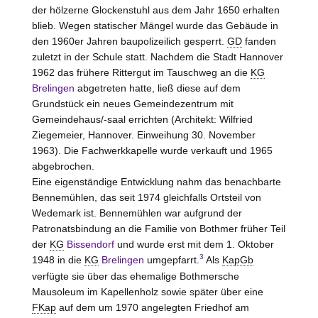
der hölzerne Glockenstuhl aus dem Jahr 1650 erhalten
blieb. Wegen statischer Mängel wurde das Gebäude in
den 1960er Jahren baupolizeilich gesperrt.
GD
fanden
zuletzt in der Schule statt. Nachdem die Stadt Hannover
1962 das frühere Rittergut im Tauschweg an die
KG
Brelingen
abgetreten hatte, ließ diese auf dem
Grundstück ein neues Gemeindezentrum mit
Gemeindehaus/-saal errichten (Architekt: Wilfried
Ziegemeier, Hannover. Einweihung 30. November
1963). Die Fachwerkkapelle wurde verkauft und 1965
abgebrochen.
Eine eigenständige Entwicklung nahm das benachbarte
Bennemühlen, das seit 1974 gleichfalls Ortsteil von
Wedemark ist. Bennemühlen war aufgrund der
Patronatsbindung an die Familie von
Bothmer
früher Teil
der
KG
Bissendorf
und wurde erst mit dem 1. Oktober
3
1948 in die
KG
Brelingen
umgepfarrt.
Als
KapGb
verfügte sie über das ehemalige Bothmersche
Mausoleum im Kapellenholz sowie später über eine
FKap
auf dem um 1970 angelegten Friedhof am