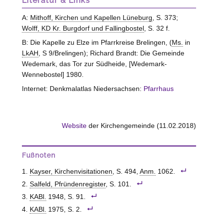
Literatur & Links
A:
Mithoff, Kirchen und Kapellen Lüneburg
, S. 373;
Wolff, KD Kr. Burgdorf und Fallingbostel
, S. 32 f.
B: Die Kapelle zu Elze im Pfarrkreise Brelingen, (
Ms.
in
LkAH
, S 9/Brelingen); Richard Brandt: Die Gemeinde
Wedemark, das Tor zur Südheide, [Wedemark-
Wennebostel] 1980.
Internet: Denkmalatlas Niedersachsen:
Pfarrhaus
Website
der Kirchengemeinde (11.02.2018)
Fußnoten
Kayser, Kirchenvisitationen
, S. 494,
Anm.
1062.
Salfeld, Pfründenregister
, S. 101.
KABl.
1948, S. 91.
KABl.
1975, S. 2.