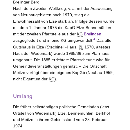
Brelinger Berg.
Nach dem Zweiten Weltkrieg, v. a. mit der Ausweisung
von Neubaugebieten nach 1970, stieg die
Einwohnerzahl von
Elze
stark an. Infolge dessen wurde
mit dem 1. Januar 1975 die
KapG
Elze-Bennemühlen
mit der zweiten Pfarrstelle aus der
KG
Brelingen
4
ausgegliedert und in eine
KG
umgewandelt.
Das alte
Gutshaus in
Elze
(Stechinelli-Haus,
Bj.
1570, ältestes
Haus der Wedemark) wurde 1985/86 zum Pfarrhaus
umgebaut. Die 1885 errichtete Pfarrscheune wird für
Gemeindeveranstaltungen genutzt. – Die Ortschaft
Meitze verfügt über ein eigenes
KapGb
(Neubau 1959,
nicht Eigentum der
KG
).
Umfang
Die früher selbständigen politische Gemeinden (jetzt
Ortsteil von Wedemark)
Elze
, Bennemühlen, Berkhof
und Meitze in ihrem Gebietsstand vom 28. Februar
1974.