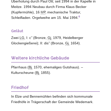
Überholung durch Paul Ott; seit 1994 in der Kapelle in
Meitze. 1994 Neubau durch Firma Klaus Becker
(
Kupfermühle
), 16
II/P
, mechanische Traktur,
6
Schleifladen. Orgelweihe am 15. Mai 1994.
Geläut
Zwei
LG
, I: c’’ (Bronze,
Gj.
1979, Heidelberger
Glockengießerei); II: dis’’ (Bronze,
Gj.
1654).
Weitere kirchliche Gebäude
Pfarrhaus (
Bj.
1570, ehemaliges Gutshaus). –
Kulturscheune (
Bj.
1855).
Friedhof
In
Elze
und Bennemühlen befinden sich kommunale
Friedhöfe in Trägerschaft der Gemeinde Wedemark.