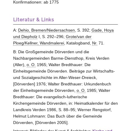
Konfirmationen: ab 1775
Literatur & Links
A:
Dehio, Bremen/Niedersachsen
, S. 392;
Gade, Hoya
und Diepholz
I, S. 292–296;
Grote/van der
Ploeg/Kellner, Wandmalerei
, Katalogband,
Nr.
71.
B: Die Großgemeinde Dörverden und die
Nachbargemeinden Barme-Diensthop, Kreis Verden
(Aller),
o. O.
1965; Walter Bredthauer: Die
Einheitsgemeinde Dörverden. Beiträge zur Wirtschafts-
und Sozialgeschichte im Aller-Weser-Dreieck,
[Dörverden] 1976; Walter Bredthauer: Urkundenbuch
der Einheitsgemeinde Dörverden,
o. O.
1985; Walter
Bredthauer: Die evangelisch-lutherische
Kirchengemeinde Dörverden, in: Heimatkalender für den
Landkreis Verden 1986, S. 88–95; Werner Rengstorf,
Helmut Lohmann: Das Buch über die Gemeinde
Dörverden, [Dörverden 2005].
Internet: Bildindex der Kunst & Architektur:
Kirche und