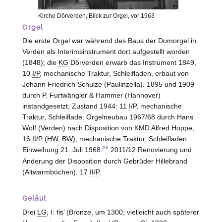
Kirche Dörverden, Blick zur Orgel, vor 1963
Orgel
Die erste Orgel war während des Baus der Domorgel in
Verden als Interimsinstrument dort aufgestellt worden
(1848); die
KG
Dörverden erwarb das Instrument 1849,
10
I/P
, mechanische Traktur, Schleifladen, erbaut von
Johann Friedrich Schulze (Paulinzella). 1895 und 1909
durch P. Furtwängler & Hammer (
Hannover
)
instandgesetzt; Zustand 1944: 11
I/P
, mechanische
Traktur, Schleiflade. Orgelneubau 1967/68 durch Hans
Wolf (
Verden
) nach Disposition von
KMD
Alfred Hoppe,
16
II/P
(
HW
,
BW
), mechanische Traktur, Schleifladen.
10
Einweihung 21. Juli 1968.
2011/12 Renovierung und
Änderung der Disposition durch Gebrüder Hillebrand
(
Altwarmbüchen
), 17
II/P
.
Geläut
Drei
LG
, I: fis’ (Bronze, um 1300; vielleicht auch späterer