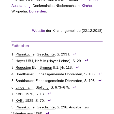
Ausstattung
; Denkmalatlas Niedersachsen:
Kirche
;
Wikipedia:
Dörverden
.
Website
der Kirchengemeinde (22.12.2018)
Fußnoten
Pfannkuche, Geschichte
, S. 293 f.
Hoyer UB I
, Heft IV (Hoyer Lehne), S. 29.
Regesten Ebf. Bremen
II,1,
Nr.
118.
Bredthauer, Einheitsgemeinde Dörverden, S. 105.
Bredthauer, Einheitsgemeinde Dörverden, S. 108.
Lindemann, Stellung
, S. 673–675.
KABl.
1970, S. 13.
KABl.
1929, S. 70.
Pfannkuche, Geschichte
, S. 296: Angaben zur
Visitation von 1585.