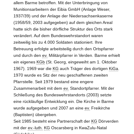
allem Barme betroffen. Mit der Unterbringung von
Munitionsarbeitern der Eibia GmbH (Anlage Weser,
1937/39) und der Anlage der Niedersachsenkaserne
(1958/59, 2003 aufgegeben) auf dem gleichen Areal
hatte sich die bisher dörfliche Struktur des Orts stark
verändert. Auf dem Bundeswehrstandort waren
zeitweilig bis zu 4.000 Soldaten stationiert. Ihre
Betreuung erfolgte arbeitsteilig durch den Ortspfarrer
und durch den
ev.
Militärpfarrer in Verden. Barme erhielt
ein eigenes
KGb
(St. Georg, eingeweiht am 1. Oktober
1967). 1969 war die
KG
auch Träger des dortigen
KiGa
.
1970 wurde es Sitz der neu geschaffenen zweiten
Pfarrstelle. Seit 1979 bestand eine engere
Zusammenarbeit mit dem
ev.
Standortpfarrer. Mit der
Schließung des Bundeswehrstandorts (2003) setzte
eine rückläufige Entwicklung ein. Die Kirche in Barme
wurde aufgegeben und 2007 an eine
ev.
Freikirche
(Baptisten) übergeben.
Seit 1985 besteht eine Partnerschaft der
KG
Dörverden
mit der
ev.-luth.
KG
Oscarsberg in KwaZulu-Natal