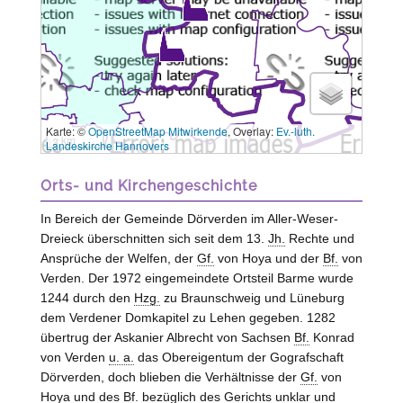
Karte: ©
OpenStreetMap Mitwirkende
, Overlay:
Ev.-luth.
3 km
Landeskirche Hannovers
Orts- und Kirchengeschichte
In Bereich der Gemeinde Dörverden im Aller-Weser-
Dreieck überschnitten sich seit dem 13.
Jh.
Rechte und
Ansprüche der Welfen, der
Gf.
von
Hoya
und der
Bf.
von
Verden
. Der 1972 eingemeindete Ortsteil Barme wurde
1244 durch den
Hzg.
zu
Braunschweig und Lüneburg
dem Verdener Domkapitel zu Lehen gegeben. 1282
übertrug der Askanier Albrecht von
Sachsen
Bf.
Konrad
von
Verden
u. a.
das Obereigentum der Gografschaft
Dörverden, doch blieben die Verhältnisse der
Gf.
von
Hoya
und des
Bf.
bezüglich des Gerichts unklar und