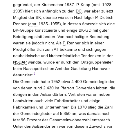
gegründet, der Kirchenchor 1937.
P.
Knop (
amt.
1928–
1935) hielt sich anfänglich zu den
DC
, war aber zuletzt
Mitglied der
BK
, ebenso wie sein Nachfolger
P.
Dietrich
Renner (
amt.
1935–1955), in dessen Amtszeit sich eine
BK-Gruppe konstituierte und einige BK-GD mit guter
Beteiligung stattfanden. Von nachhaltiger Bedeutung
waren sie jedoch nicht. Als
P.
Renner sich in einer
Predigt öffentlich zum
AT
bekannte und sich gegen
neuheidnische und kirchenfeindliche Tendenzen in der
NSDAP
wandte, wurde er durch den Ortsgruppenleiter
beim Rassepolitischen Amt der Gauleitung Hannover
6
denunziert.
Die Gemeinde hatte 1952 etwa 4.400 Gemeindeglieder,
von denen rund 2.430 im Pfarrort Dörverden lebten, die
übrigen in den Außendörfern. Vertreten waren neben
Landwirten auch viele Fabrikarbeiter und einige
Fabrikanten und Unternehmer. Bis 1970 stieg die Zahl
der Gemeindeglieder auf 5.850 an, was damals noch
fast 96 Prozent der Gesamteinwohnerzahl entsprach.
Unter den Außendörfern war von diesem Zuwachs vor