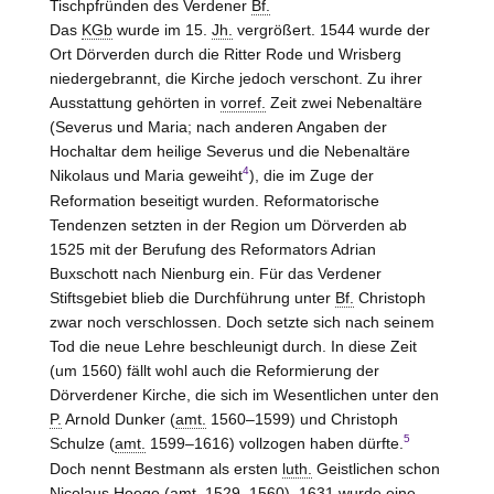
Tischpfründen des Verdener
Bf.
Das
KGb
wurde im 15.
Jh.
vergrößert. 1544 wurde der
Ort Dörverden durch die Ritter Rode und Wrisberg
niedergebrannt, die Kirche jedoch verschont. Zu ihrer
Ausstattung gehörten in
vorref.
Zeit zwei Nebenaltäre
(Severus und Maria; nach anderen Angaben der
Hochaltar dem heilige Severus und die Nebenaltäre
4
Nikolaus und Maria geweiht
), die im Zuge der
Reformation beseitigt wurden. Reformatorische
Tendenzen setzten in der Region um Dörverden ab
1525 mit der Berufung des Reformators Adrian
Buxschott nach Nienburg ein. Für das Verdener
Stiftsgebiet blieb die Durchführung unter
Bf.
Christoph
zwar noch verschlossen. Doch setzte sich nach seinem
Tod die neue Lehre beschleunigt durch. In diese Zeit
(um 1560) fällt wohl auch die Reformierung der
Dörverdener Kirche, die sich im Wesentlichen unter den
P.
Arnold Dunker (
amt.
1560–1599) und Christoph
5
Schulze (
amt.
1599–1616) vollzogen haben dürfte.
Doch nennt Bestmann als ersten
luth.
Geistlichen schon
Nicolaus Hoege (
amt.
1529–1560). 1631 wurde eine