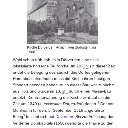
Kirche Dörverden, Ansicht von Südosten, vor
1908
Wohl schon früh gab es in Dörverden eine nicht
lokalisierte hölzerne Taufkirche. Im 10.
Jh.
(in dieser Zeit
endet die Belegung des südlich des Dorfes gelegenen
Hammbuschfriedhofs) muss die Kirche ihren heutigen
Standort bezogen haben. Auch dieser Bau war zunächst
aus Holz und wurde im 13.
Jh.
durch einen Massivbau
ersetzt. Die Ersterwähnung der Kirche wird auf die die
2
Zeit um 1340 (
in ecclesiam Doruerden
) datiert.
Der von
Möhlmann für den. 5. September 1316 angeführte
3
Beleg
bezieht sich auf
Daverden
. Bis zur Auflösung des
Verdener Domkapitels (1650) gehörte die Pfarre zu den