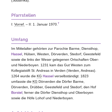
(Südafrika).
Pfarrstellen
7
I:
Vorref.
– II: 1. Januar 1970.
Umfang
Im Mittelalter gehörten zur Parochie Barme, Diensthop,
Hassel
, Hülsen,
Westen
, Dörverden, Stedorf, Geestefeld
sowie die links der Weser gelegenen Ortschaften Ober-
und Niederboyen. 1231 kam das Gut
Westen
zum
Kollegiatstift St. Andreas in
Verden
(Verden, Andreas).
1264 wurde die
KG
Hassel
verselbständigt. 1823
umfasste die
KG
Dörverden die Dörfer Barme,
Dörverden, Drübber, Geestefeld und Stedorf, den Hof
Borstel
; ferner die Dörfer Diensthop und Oberboyen
sowie die Höfe Lohof und Niederboyen.