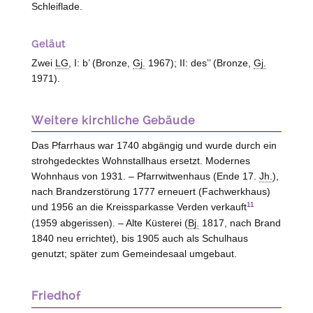
Schleiflade.
Geläut
Zwei
LG
, I: b’ (Bronze,
Gj.
1967); II: des’’ (Bronze,
Gj.
1971).
Weitere kirchliche Gebäude
Das Pfarrhaus war 1740 abgängig und wurde durch ein
strohgedecktes Wohnstallhaus ersetzt. Modernes
Wohnhaus von 1931. – Pfarrwitwenhaus (Ende 17.
Jh.
),
nach Brandzerstörung 1777 erneuert (Fachwerkhaus)
11
und 1956 an die Kreissparkasse Verden verkauft
(1959 abgerissen). – Alte Küsterei (
Bj.
1817, nach Brand
1840 neu errichtet), bis 1905 auch als Schulhaus
genutzt; später zum Gemeindesaal umgebaut.
Friedhof