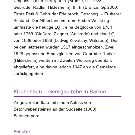
Umguss in alter Form); II: a’ (Bronze,
Gj.
1928,
Gebrüder Radler,
Hildesheim
); III: h’ (Bronze,
Gj.
2000,
Firma Petit & Gebrüder Edelbrock,
Gescher
). – Früherer
Bestand: Der Altbestand vor dem Ersten Weltkrieg
umfasste die heutige
LG
I, eine Betglocke von 1764
oder 1769 (Gießerei Ziegner,
Walsrode
) und eine
LG
von 1836 oder 1838 (Ludwig Kovatsay,
Walsrode
). Die
beiden letzteren wurden 1917 eingeschmolzen. Zwei
1928 gegossene Ersatzglocken von Gebrüder Radler
(
Hildesheim
) wurden im Zweiten Weltkrieg ebenfalls
abgeliefert, eine davon jedoch 1947 an die Gemeinde
zurückgegeben.
Kirchenbau – Georgskirche in Barme
Ziegelverblendbau mit einem Aufriss von
Betonwabensteinen an der Südseite (1968).
Betonempore.
Fenster