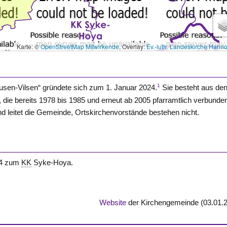
Karte: ©
OpenStreetMap Mitwirkende
, Overlay:
Ev.-luth. Landeskirche Hann
1
usen-Vilsen
“ gründete sich zum 1. Januar 2024.
Sie besteht aus de
, die bereits 1978 bis 1985 und erneut ab 2005 pfarramtlich verbunde
leitet die Gemeinde, Ortskirchenvorstände bestehen nicht.
24 zum
KK
Syke-Hoya.
Website
der Kirchengemeinde (03.01.