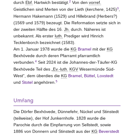
2
durch
Ebf.
Hartwich bestätigt.
Von den
vorref.
3
Geistlichen sind Merten von der
Lieth
(
kerchere
, 1425)
,
Hermann Hakemann (1529) und Hillebrand (Herbers?)
(1569 und 1579) bezeugt. Die Reformation setzte sich in
der zweiten Hälfte des 16.
Jh.
durch. Näheres ist
unbekannt. Als erster
luth.
Prediger wird Hinrich
Tecklenborch bezeichnet (1583).
Am 1. Januar 1978 wurde die
KG
Bramel
mit der
KG
Bexhövede durch deren Pfarramt pfarramtlich
4
verbunden.
Seit 2024 ist die Johannes-der-Täufer-KG
Bexhövede Teil des „
Ev.-luth.
KGV
Wesermünde Süd-
West“, dem überdies die
KG
Bramel
,
Büttel
,
Loxstedt
5
und
Stotel
angehören.
Umfang
Die Dörfer Bexhövede, Dünnefehr, Nückel und Stinstedt
(teilweise), der Hof Junkernhofe. 1828 wurde die
Parochie durch die Einpfarrung von Sellstedt, sowie
1886 von Donnern und Stinstedt aus der
KG
Beverstedt