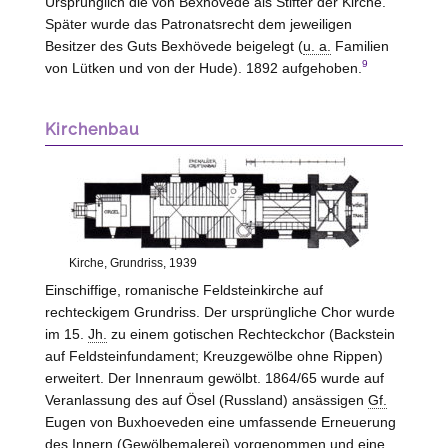
Ursprünglich die von
Bexhövede
als Stifter der Kirche.
Später wurde das Patronatsrecht dem jeweiligen
Besitzer des Guts Bexhövede beigelegt (
u. a.
Familien
9
von
Lütken
und von der
Hude
). 1892 aufgehoben.
Kirchenbau
Kirche, Grundriss, 1939
Einschiffige, romanische Feldsteinkirche auf
rechteckigem Grundriss. Der ursprüngliche Chor wurde
im 15.
Jh.
zu einem gotischen Rechteckchor (Backstein
auf Feldsteinfundament; Kreuzgewölbe ohne Rippen)
erweitert. Der Innenraum gewölbt. 1864/65 wurde auf
Veranlassung des auf Ösel (Russland) ansässigen
Gf.
Eugen von
Buxhoeveden
eine umfassende Erneuerung
des Innern (Gewölbemalerei) vorgenommen und eine