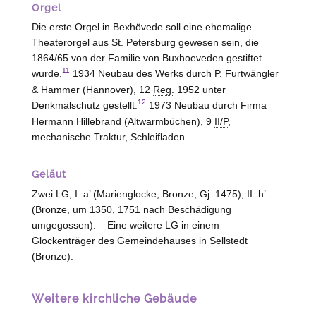
Orgel
Die erste Orgel in Bexhövede soll eine ehemalige
Theaterorgel aus St. Petersburg gewesen sein, die
1864/65 von der Familie von
Buxhoeveden
gestiftet
11
wurde.
1934 Neubau des Werks durch P. Furtwängler
& Hammer (
Hannover
), 12
Reg.
1952 unter
12
Denkmalschutz gestellt.
1973 Neubau durch Firma
Hermann Hillebrand (
Altwarmbüchen
), 9
II/P
,
mechanische Traktur, Schleifladen.
Geläut
Zwei
LG
, I: a’ (Marienglocke, Bronze,
Gj.
1475); II: h’
(Bronze, um 1350, 1751 nach Beschädigung
umgegossen). – Eine weitere
LG
in einem
Glockenträger des Gemeindehauses in Sellstedt
(Bronze).
Weitere kirchliche Gebäude