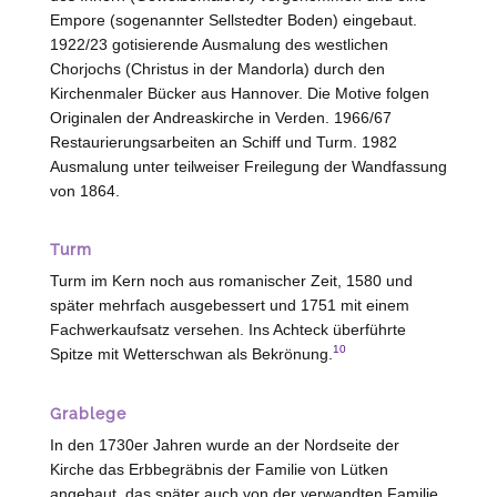
Empore (sogenannter Sellstedter Boden) eingebaut.
1922/23 gotisierende Ausmalung des westlichen
Chorjochs (Christus in der Mandorla) durch den
Kirchenmaler Bücker aus
Hannover
. Die Motive folgen
Originalen der Andreaskirche in Verden. 1966/67
Restaurierungsarbeiten an Schiff und Turm. 1982
Ausmalung unter teilweiser Freilegung der Wandfassung
von 1864.
Turm
Turm im Kern noch aus romanischer Zeit, 1580 und
später mehrfach ausgebessert und 1751 mit einem
Fachwerkaufsatz versehen. Ins Achteck überführte
10
Spitze mit Wetterschwan als Bekrönung.
Grablege
In den 1730er Jahren wurde an der Nordseite der
Kirche das Erbbegräbnis der Familie von
Lütken
angebaut, das später auch von der verwandten Familie