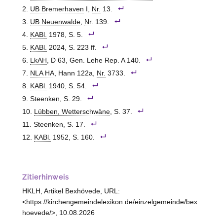
UB Bremerhaven
I,
Nr.
13.
UB Neuenwalde
,
Nr.
139.
KABl.
1978, S. 5.
KABl.
2024, S. 223 ff.
LkAH
, D 63, Gen. Lehe Rep. A 140.
NLA HA
, Hann 122a,
Nr.
3733.
KABl.
1940, S. 54.
Steenken, S. 29.
Lübben, Wetterschwäne
, S. 37.
Steenken, S. 17.
KABl.
1952, S. 160.
Zitierhinweis
HKLH, Artikel Bexhövede, URL:
<https://kirchengemeindelexikon.de/einzelgemeinde/bex
hoevede/>, 10.08.2026