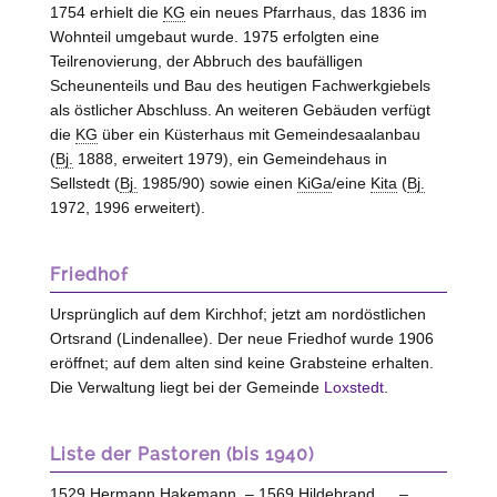
1754 erhielt die
KG
ein neues Pfarrhaus, das 1836 im
Wohnteil umgebaut wurde. 1975 erfolgten eine
Teilrenovierung, der Abbruch des baufälligen
Scheunenteils und Bau des heutigen Fachwerkgiebels
als östlicher Abschluss. An weiteren Gebäuden verfügt
die
KG
über ein Küsterhaus mit Gemeindesaalanbau
(
Bj.
1888, erweitert 1979), ein Gemeindehaus in
Sellstedt (
Bj.
1985/90) sowie einen
KiGa
/eine
Kita
(
Bj.
1972, 1996 erweitert).
Friedhof
Ursprünglich auf dem Kirchhof; jetzt am nordöstlichen
Ortsrand (Lindenallee). Der neue Friedhof wurde 1906
eröffnet; auf dem alten sind keine Grabsteine erhalten.
Die Verwaltung liegt bei der Gemeinde
Loxstedt
.
Liste der Pastoren (bis 1940)
1529 Hermann Hakemann. – 1569 Hildebrand … –