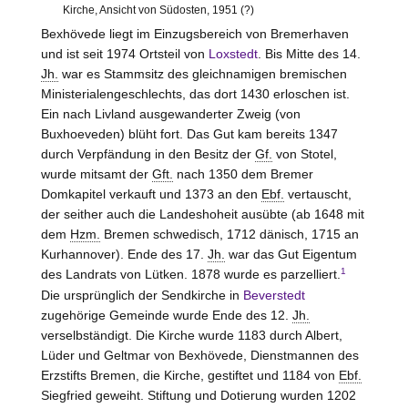
Kirche, Ansicht von Südosten, 1951 (?)
Bexhövede liegt im Einzugsbereich von Bremerhaven
und ist seit 1974 Ortsteil von
Loxstedt
. Bis Mitte des 14.
Jh.
war es Stammsitz des gleichnamigen bremischen
Ministerialengeschlechts, das dort 1430 erloschen ist.
Ein nach Livland ausgewanderter Zweig (von
Buxhoeveden) blüht fort. Das Gut kam bereits 1347
durch Verpfändung in den Besitz der
Gf.
von
Stotel
,
wurde mitsamt der
Gft.
nach 1350 dem Bremer
Domkapitel verkauft und 1373 an den
Ebf.
vertauscht,
der seither auch die Landeshoheit ausübte (ab 1648 mit
dem
Hzm.
Bremen schwedisch, 1712 dänisch, 1715 an
Kurhannover). Ende des 17.
Jh.
war das Gut Eigentum
1
des Landrats von
Lütken
. 1878 wurde es parzelliert.
Die ursprünglich der Sendkirche in
Beverstedt
zugehörige Gemeinde wurde Ende des 12.
Jh.
verselbständigt. Die Kirche wurde 1183 durch Albert,
Lüder
und Geltmar von
Bexhövede
, Dienstmannen des
Erzstifts
Bremen
, die Kirche, gestiftet und 1184 von
Ebf.
Siegfried geweiht. Stiftung und Dotierung wurden 1202