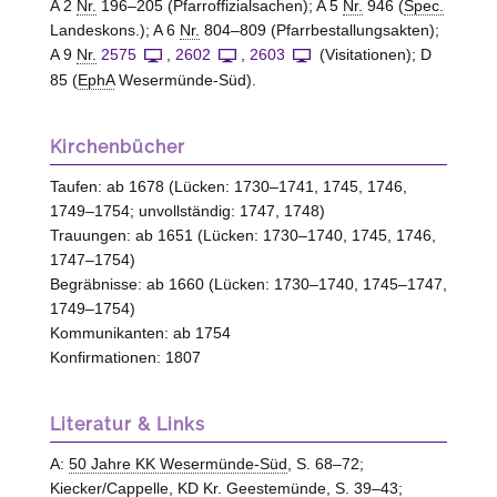
A 2
Nr.
196–205 (Pfarroffizialsachen); A 5
Nr.
946 (
Spec.
Landeskons.); A 6
Nr.
804–809 (Pfarrbestallungsakten);
A 9
Nr.
2575
,
2602
,
2603
(Visitationen); D
85 (
EphA
Wesermünde-Süd).
Kirchenbücher
Taufen: ab 1678 (Lücken: 1730–1741, 1745, 1746,
1749–1754; unvollständig: 1747, 1748)
Trauungen: ab 1651 (Lücken: 1730–1740, 1745, 1746,
1747–1754)
Begräbnisse: ab 1660 (Lücken: 1730–1740, 1745–1747,
1749–1754)
Kommunikanten: ab 1754
Konfirmationen: 1807
Literatur & Links
A:
50 Jahre KK Wesermünde-Süd
, S. 68–72;
Kiecker/Cappelle, KD Kr. Geestemünde
, S. 39–43;