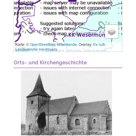
Karte: ©
OpenStreetMap Mitwirkende
, Overlay:
Ev.-luth.
3 km
Landeskirche Hannovers
Orts- und Kirchengeschichte