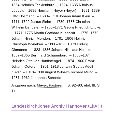
1584 Heinrich Tecklenburg. – 1624–1635 Nikolaus
Lübeck. – 1635 Hermann Heyer (Hoyer). – 1651–1689
Otto Hollmann. – 1689–1710 Johann Adam Klein. –
1711–1729 Justus Siebe. – 1730–1753 Christian
Wilhelm Bendeler. – 1755–1771 Georg Friedrich Encke.
– 1771–1775 Martin Gotthard Kunhardt. – 1775–1779
Johann Hinrich Menden. – 1791–1806 Heinrich
Christoph Wyneken. – 1806–1823 Tjard Ludwig
Oltmanns. – 1823–1836 Johann Nikolaus Helmke. –
1837–1865 Bernhard Schaumburg. – 1865–1874
Heinrich Otto von Hanffstengel. – 1874–1900 Franz
Johann Oeters. – 1901–1918 Johann Gustav Adolf
Küver. – 1918–1930 August Wilhelm Richard Mund. –
1931–1962 Johannes Berends.
Angaben nach:
Meyer, Pastoren
I, S. 92–93, ebd. III, S.
11
Landeskirchliches Archiv Hannover (LkAH)