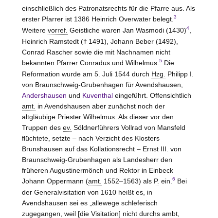
einschließlich des Patronatsrechts für die Pfarre aus. Als
3
erster Pfarrer ist 1386 Heinrich Overwater belegt.
4
Weitere
vorref.
Geistliche waren Jan Wasmodi (1430)
,
Heinrich Ramstedt († 1491), Johann
Beber
(1492),
Conrad Rascher sowie die mit Nachnamen nicht
5
bekannten Pfarrer Conradus und Wilhelmus.
Die
Reformation wurde am 5. Juli 1544 durch
Hzg.
Philipp I.
von
Braunschweig-Grubenhagen
für Avendshausen,
Andershausen
und
Kuventhal
eingeführt. Offensichtlich
amt.
in Avendshausen aber zunächst noch der
altgläubige Priester Wilhelmus. Als dieser vor den
Truppen des
ev.
Söldnerführers Vollrad von
Mansfeld
flüchtete, setzte – nach Verzicht des Klosters
Brunshausen
auf das Kollationsrecht – Ernst III. von
Braunschweig-Grubenhagen
als Landesherr den
früheren Augustinermönch und Rektor in
Einbeck
6
Johann Oppermann (
amt.
1552–1563) als
P.
ein.
Bei
der Generalvisitation von 1610 heißt es, in
Avendshausen sei es „allewege schleferisch
zugegangen, weil [die Visitation] nicht durchs ambt,