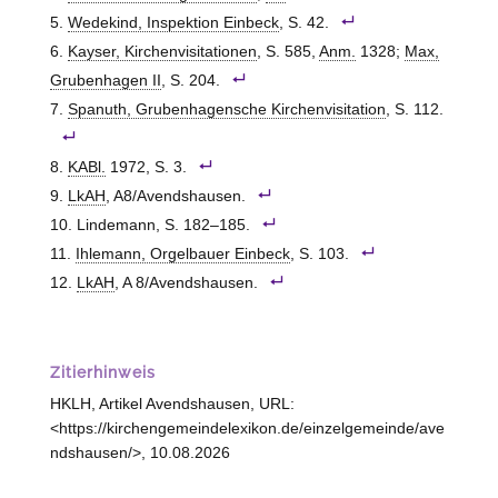
Wedekind, Inspektion Einbeck
, S. 42.
Kayser, Kirchenvisitationen
, S. 585,
Anm.
1328;
Max,
Grubenhagen II
, S. 204.
Spanuth, Grubenhagensche Kirchenvisitation
, S. 112.
KABl.
1972, S. 3.
LkAH
, A8/Avendshausen.
Lindemann, S. 182–185.
Ihlemann, Orgelbauer Einbeck
, S. 103.
LkAH
, A 8/Avendshausen.
Zitierhinweis
HKLH, Artikel Avendshausen, URL:
<https://kirchengemeindelexikon.de/einzelgemeinde/ave
ndshausen/>, 10.08.2026