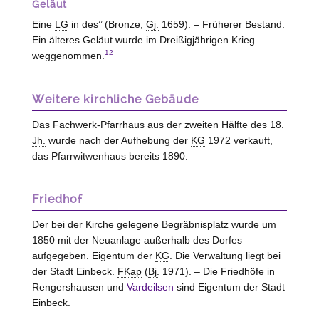
Geläut
Eine
LG
in des’’ (Bronze,
Gj.
1659). – Früherer Bestand:
Ein älteres Geläut wurde im Dreißigjährigen Krieg
12
weggenommen.
Weitere kirchliche Gebäude
Das Fachwerk-Pfarrhaus aus der zweiten Hälfte des 18.
Jh.
wurde nach der Aufhebung der
KG
1972 verkauft,
das Pfarrwitwenhaus bereits 1890.
Friedhof
Der bei der Kirche gelegene Begräbnisplatz wurde um
1850 mit der Neuanlage außerhalb des Dorfes
aufgegeben. Eigentum der
KG
. Die Verwaltung liegt bei
der Stadt
Einbeck
.
FKap
(
Bj.
1971). – Die Friedhöfe in
Rengershausen und
Vardeilsen
sind Eigentum der Stadt
Einbeck
.