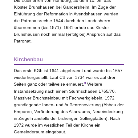
Die Edelherren von
Homburg
; ab dem 10.
Jh.
das
Kloster
Brunshausen
bei Gandersheim. Im Zuge der
Einführung der Reformation in Avendshausen wurden
die Patronatsrechte 1544 durch den Landesherrn
übernommen (bis 1871). 1681 erhob das Kloster
Brunshausen
noch einmal (erfolglos) Anspruch auf das
Patronat.
Kirchenbau
Das erste
KGb
ist 1641 abgebrannt und wurde bis 1657
wiederhergestellt. Laut
CB
von 1734 war es auf drei
9
Seiten ganz oder teilweise erneuert.
Weitere
Instandsetzung nach einem Sturmschaden 1765/70.
Massiver Bruchsteinbau mit Fachwerkgiebeln. 1972
grundlegende Innen- und Außenrenovierung (Abbau der
Emporen, Veränderung des Altarraums; Neueindeckung
in Ziegeln anstelle der bisherigen Sollingplatten). Nach
1972 wurde im westlichen Teil der Kirche ein
Gemeinderaum eingebaut.