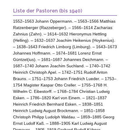
Liste der Pastoren (bis 1940)
1552–1563 Johann Oppermann. – 1563–1566 Matthias
Ratzenberger (Razzeberger). – 1566–1614 Zacharias
Zahnius (Zahn). – 1614–1632 Hieronymus Hettling
(Helling). – 1632–1637 Joachim Heikenius (Hoykenius).
– 1638–1643 Friedrich Limborg (Limburg). – 1643–1673
Johannes Hoffmann. – 1674–1681 Lorenz Ernst
Güntzel(ius). – 1681–1687 Johannes Deichmann. –
1687–1740 Johann Joachim Suchland. – 1740–1742
Heinrich Christoph Apel. – 1742–1751 Rudolf Anton
Brauns. – 1751–1753 Johann Friedrich Lueder. – 1753–
1754 Magister Kaspar Otto Creller. – 1755–1768 H.
Wilhelm C. Eibestorff. – 1768–1784 Christian Ludwig
Esken. – 1786–1820 Karl von Einem. – 1821–1837
Heinrich Friedrich Bernhard Esken. – 1838–1851
Heinrich Ludwig August Brockmann. – 1851–1858
Christoph Philipp Ludolph Waldau. – 1859–1885 Georg
Ernst Ludolf Kaß. – 1888–1905 Karl Ludwig August
Domeyer. – 1905–1919 Gerhard Rudolf Kühner. –