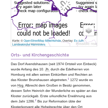
Karte: ©
OpenStreetMap Mitwirkende
, Overlay:
Ev.-luth.
3 km
Landeskirche Hannovers
Orts- und Kirchengeschichte
Das Dorf Avendshausen (seit 1974 Ortsteil von
Einbeck
)
wurde Anfang des 10.
Jh.
durch die Edelherren von
Homburg
mit allen seinen Einkünften und Rechten an
1
das Kloster
Brunshausen
abgetreten.
1272 wurde es
von
Hzg.
Albrecht dem Großen in Besitz genommen,
dessen Sohn Heinrich der Wunderliche es später an das
Kloster zurückgab. Erste urkundliche Erwähnung aus
2
dem Jahr 1286.
Bis zur Reformation übte der
Klosterkonvent alle Hoheitsrechte über den Ort