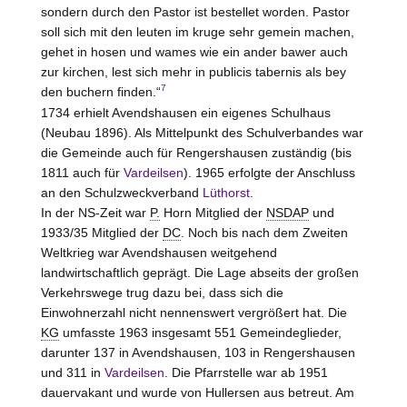
sondern durch den Pastor ist bestellet worden. Pastor
soll sich mit den leuten im kruge sehr gemein machen,
gehet in hosen und wames wie ein ander bawer auch
zur kirchen, lest sich mehr in publicis tabernis als bey
7
den buchern finden.“
1734 erhielt Avendshausen ein eigenes Schulhaus
(Neubau 1896). Als Mittelpunkt des Schulverbandes war
die Gemeinde auch für Rengershausen zuständig (bis
1811 auch für
Vardeilsen
). 1965 erfolgte der Anschluss
an den Schulzweckverband
Lüthorst
.
In der NS-Zeit war
P.
Horn Mitglied der
NSDAP
und
1933/35 Mitglied der
DC
. Noch bis nach dem Zweiten
Weltkrieg war Avendshausen weitgehend
landwirtschaftlich geprägt. Die Lage abseits der großen
Verkehrswege trug dazu bei, dass sich die
Einwohnerzahl nicht nennenswert vergrößert hat. Die
KG
umfasste 1963 insgesamt 551 Gemeindeglieder,
darunter 137 in Avendshausen, 103 in Rengershausen
und 311 in
Vardeilsen
. Die Pfarrstelle war ab 1951
dauervakant und wurde von Hullersen aus betreut. Am