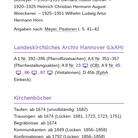
1920–1925 Heinrich Christian Hermann August
Woeckener. – 1925–1951 Wilhelm Ludwig Artur
Hermann Horn.
Angaben nach:
Meyer, Pastoren
I, S. 41–42
Landeskirchliches Archiv Hannover (LkAH)
A 1
Nr.
392–396 (Pfarroffizialsachen); A 6
Nr.
351–357
(Pfarrbestallungsakten); A 8
Nr.
23
(
CB
); A 9
Nr.
85
,
86
,
87
(Visitationen); D 45b (
EphA
Einbeck).
Kirchenbücher
Taufen: ab 1674 (unvollständig: 1682)
Trauungen: ab 1674 (Lücken: 1681, 1723, 1723, 1751)
Begräbnisse: ab 1674
Kommunikanten: ab 1849 (Lücken: 1856–1858)
Konfirmationen: ab 1792 (Lücken: 1856–1858)