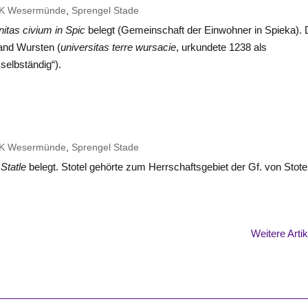
K Wesermünde
,
Sprengel Stade
tas civium in Spic
belegt (Gemeinschaft der Einwohner in Spieka). 
Land Wursten (
universitas terre wursacie
, urkundete 1238 als
selbständig“).
K Wesermünde
,
Sprengel Stade
s
Statle
belegt. Stotel gehörte zum Herrschaftsgebiet der Gf. von
Stote
Weitere Arti