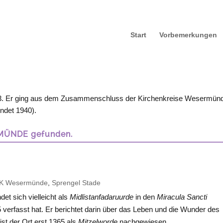
Start
Vorbemerkungen
13. Er ging aus dem Zusammenschluss der Kirchenkreise Wesermün
ndet 1940).
RMÜNDE gefunden.
K Wesermünde
,
Sprengel Stade
det sich vielleicht als
Midlistanfadaruurde
in den
Miracula Sancti
 verfasst hat. Er berichtet darin über das Leben und die Wunder des
ist der Ort erst 1365 als
Mitzelworde
nachgewiesen.