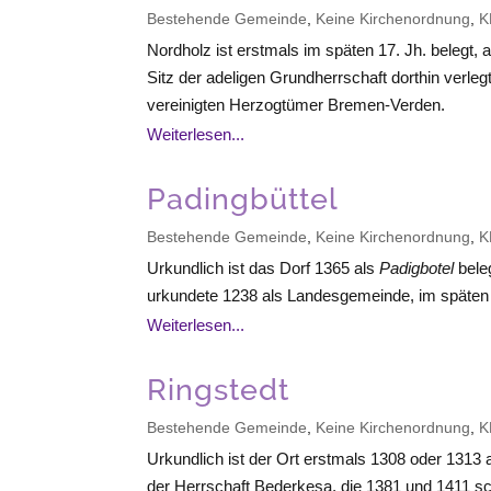
Bestehende Gemeinde
,
Keine Kirchenordnung
,
K
Nordholz ist erstmals im späten 17. Jh. belegt
Sitz der adeligen Grundherrschaft dorthin verle
vereinigten Herzogtümer
Bremen-Verden
.
Weiterlesen...
Padingbüttel
Bestehende Gemeinde
,
Keine Kirchenordnung
,
K
Urkundlich ist das Dorf 1365 als
Padigbotel
bele
urkundete 1238 als Landesgemeinde, im späten Mi
Weiterlesen...
Ringstedt
Bestehende Gemeinde
,
Keine Kirchenordnung
,
K
Urkundlich ist der Ort erstmals 1308 oder 1313 
der Herrschaft
Bederkesa
, die 1381 und 1411 sc