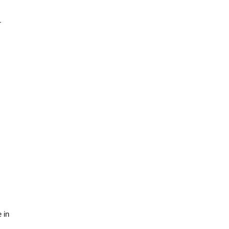
r
 in