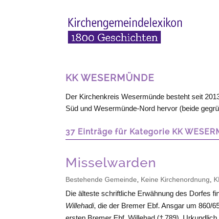
KK WESERMÜNDE
Der Kirchenkreis Wesermünde besteht seit 20
Süd und Wesermünde-Nord hervor (beide gegrü
37 Einträge für Kategorie KK WESE
Misselwarden
Bestehende Gemeinde
,
Keine Kirchenordnung
,
K
Die älteste schriftliche Erwähnung des Dorfes fin
Willehadi
, die der Bremer Ebf. Ansgar um 860/65
ersten Bremer Ebf. Willehad († 789). Urkundlich 