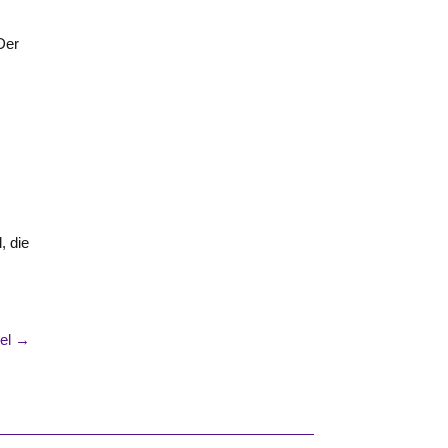
Der
l
, die
kel →