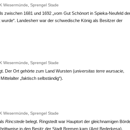
K Wesermünde
,
Sprengel Stade
, als zwischen 1681 und 1692 „vom Gut Schönort in Spieka-Neufeld de
gt wurde“. Landesherr war der schwedische König als Besitzer der
K Wesermünde
,
Sprengel Stade
gt. Der Ort gehörte zum Land Wursten (
universitas terre wursacie
,
ttelalter „faktisch selbständig“).
K Wesermünde
,
Sprengel Stade
als
Rincstede
belegt. Ringstedt war Hauptort der gleichnamigen Börde
hrittweise in den Besitz der Stadt
Bremen
kam (Amt
Bederkesa
).