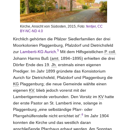
Kirche, Ansicht von Südosten, 2015, Foto:
fentjer
,
CC
BY-NC-ND 4.0
Kirchlich gehörten die Pfälzer Siedlerfamilien der drei
Moorkolonien Plaggenburg, Pfalzdorf und Dietrichsfeld
5
zur
Lamberti-KG Aurich
.
Mit dem Hilfsgeistlichen
P. coll.
Johann Harms Buß (
amt.
1894–1895) erhielten die drei
Dörfer Ende des 19.
Jh.
erstmals einen eigenen
Prediger. Im Jahr 1899 gründete das Konsistorium
Aurich für Dietrichsfeld, Pfalzdorf und Plaggenburg die
KG
Plaggenburg; die neue Gemeinde wählte einen
eigenen
KV
, blieb jedoch vorerst mit der
Lambertigemeinde verbunden. Den Vorsitz im
KV
hatte
der erste Pastor an St. Lamberti inne, solange in
Plaggenburg „eine selbständige Pfarr- oder
6
Pfarrgehülfenstelle nicht errichtet ist“.
Im Jahr 1904
konnten die Kirche und das westlich daran
anschließende Pfarrhaus erbaut werden. Am Sonntag