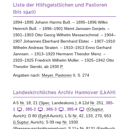
Liste der Hilfsgeistlichen und Pastoren
(bis 1940)
1894–1895 Johann Harms Buß. – 1895–1896 Wilko
Heinrich Buß. – 1896–1901 Meint Janssen Gerjets. –
1901–1903 Otto Georg Wilhelm Messerschmid. – 1904–
1907 Johannes Eberhard Bernhard Elster. – 1907–1910
Wilhelm Andreas Straten. – 1910–1913 Enno Gerhard
Jannsen. – 1913–1920 Hermann Theodor Menz. –
1920–1925 Friedrich Wilhelm Müller. – 1925–1942 Otto
Theodor Sierski, ab 1930
P.
Angaben nach:
Meyer, Pastoren
II, S. 274
Landeskirchliches Archiv Hannover (LkAH)
A 5
Nr.
18, 21 (
Spec.
Landeskons.); A 12d
Nr.
251,
385-
1
,
385-2
,
385-3
,
385-4
(
GSuptur.
Aurich); D 80 (
EphA
Aurich); L 5i
Nr.
42, 133, 270, 653
(
LSuptur.
Aurich); S 09 rep
Nr.
1930
(Presseausschnittsammlung); S 11a
Nr.
8131 (Findbuch