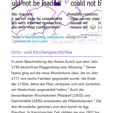
Karte: ©
OpenStreetMap Mitwirkende
, Overlay:
Ev.-luth.
3 km
Landeskirche Hannovers
Orts- und Kirchengeschichte
In einer Beschreibung des Amtes
Aurich
aus dem Jahr
2
1735 bezeichnet
Plaggenbörg
eine Wüstung.
Dieser
Name ging auf die neue Moorkolonie über, die im Jahr
1777 von sechs Familien gegründet wurde, die Ende
der 1730er Jahre die Pfalz verlassen und sich zunächst
3
am Niederrhein angesiedelt hatten.
Auch die
benachbarten Moorkolonien Pfalzdorf (1803) und
4
Dietrichsfeld (1830) entstanden als Pfälzerkolonien.
Die
drei Moordörfer gehörten zum Amt
Aurich
im
Kgr.
Preußen. In französischer Zeit zählten sie von 1807 bis