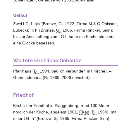
Schleifladen; Gehäuse von 1905/06 erhalten.
Geläut
Zwei
LG
, I: gis’ (Bronze,
Gj.
1922, Firma M & O Ohlsson,
Lübeck
); II: h’ (Bronze,
Gj.
1966, Firma Rincker,
Sinn
);
bis zur Anschaffung von
LG
II hatte die Kirche stets nur
eine Glocke besessen.
Weitere kirchliche Gebäude
Pfarrhaus (
Bj.
1904, baulich verbunden mit Kirche). –
Gemeindehaus (
Bj.
1960, 2006 erweitert).
Friedhof
Kirchlicher Friedhof in Plaggenburg, rund 100 Meter
nördlich der Kirche, angelegt 1901,
FKap
(
Bj.
1964), mit
einer
LG
, h’’ (Bronze,
Gj.
1965, Firma Rincker, Sinn).