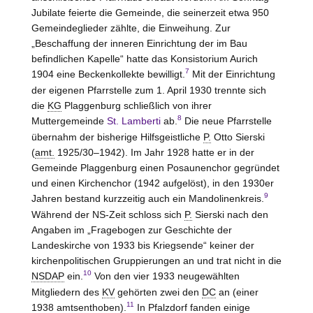
Jubilate feierte die Gemeinde, die seinerzeit etwa 950
Gemeindeglieder zählte, die Einweihung. Zur
„Beschaffung der inneren Einrichtung der im Bau
befindlichen Kapelle“ hatte das Konsistorium Aurich
7
1904 eine Beckenkollekte bewilligt.
Mit der Einrichtung
der eigenen Pfarrstelle zum 1. April 1930 trennte sich
die
KG
Plaggenburg schließlich von ihrer
8
Muttergemeinde
St. Lamberti
ab.
Die neue Pfarrstelle
übernahm der bisherige Hilfsgeistliche
P.
Otto Sierski
(
amt.
1925/30–1942). Im Jahr 1928 hatte er in der
Gemeinde Plaggenburg einen Posaunenchor gegründet
und einen Kirchenchor (1942 aufgelöst), in den 1930er
9
Jahren bestand kurzzeitig auch ein Mandolinenkreis.
Während der NS-Zeit schloss sich
P.
Sierski nach den
Angaben im „Fragebogen zur Geschichte der
Landeskirche von 1933 bis Kriegsende“ keiner der
kirchenpolitischen Gruppierungen an und trat nicht in die
10
NSDAP
ein.
Von den vier 1933 neugewählten
Mitgliedern des
KV
gehörten zwei den
DC
an (einer
11
1938 amtsenthoben).
In Pfalzdorf fanden einige