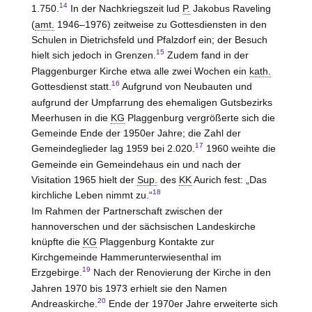
14
1.750.
In der Nachkriegszeit lud
P.
Jakobus Raveling
(
amt.
1946–1976) zeitweise zu Gottesdiensten in den
Schulen in Dietrichsfeld und Pfalzdorf ein; der Besuch
15
hielt sich jedoch in Grenzen.
Zudem fand in der
Plaggenburger Kirche etwa alle zwei Wochen ein
kath.
16
Gottesdienst statt.
Aufgrund von Neubauten und
aufgrund der Umpfarrung des ehemaligen Gutsbezirks
Meerhusen in die
KG
Plaggenburg vergrößerte sich die
Gemeinde Ende der 1950er Jahre; die Zahl der
17
Gemeindeglieder lag 1959 bei 2.020.
1960 weihte die
Gemeinde ein Gemeindehaus ein und nach der
Visitation 1965 hielt der
Sup.
des
KK
Aurich
fest: „Das
18
kirchliche Leben nimmt zu.“
Im Rahmen der Partnerschaft zwischen der
hannoverschen und der sächsischen Landeskirche
knüpfte die
KG
Plaggenburg Kontakte zur
Kirchgemeinde Hammerunterwiesenthal im
19
Erzgebirge.
Nach der Renovierung der Kirche in den
Jahren 1970 bis 1973 erhielt sie den Namen
20
Andreaskirche.
Ende der 1970er Jahre erweiterte sich