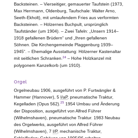
Backsteinen. – Vierseitiger, gemauerter Taufstein (1973,
Max Herrmann,
Oldenburg
, Taufschale: Walter Arno,
Seeth-Ekholt
), mit umlaufendem Fries aus verformten
Backsteinen. – Hölzernes Buchpult, ursprünglich
Taufständer (um 1904). – Zwei Tafeln: „Unsern 1914–
1918 gefallenen Brüdern“ und „Ihren gefallenen
Söhnen. Die Kirchengemeinde Plaggenburg 1939–
1945“. – Ehemalige Ausstattung: Hölzerner Kastenaltar
24
mit seitlichen Schranken.
–
Hohe
Holzkanzel mit
polygonem Kanzelkorb (um 1910).
Orgel
Orgelneubau 1906, ausgeführt von P. Furtwängler &
Hammer (
Hannover
), 5
I/aP
, pneumatische Traktur,
25
Kegelladen (Opus 562).
1954 Umbau und Änderung
der Disposition, ausgeführt von Alfred Führer
(
Wilhelmshaven
), pneumatische Traktur. 1983 Neubau
des Orgelwerks, ausgeführt von Alfred Führer
(
Wilhelmshaven
), 7
I/P
, mechanische Traktur,