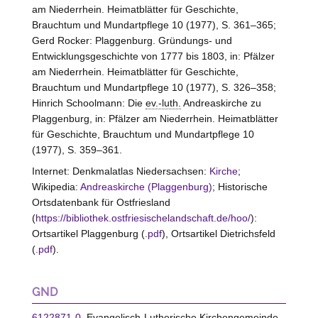
am Niederrhein. Heimatblätter für Geschichte,
Brauchtum und Mundartpflege 10 (1977), S. 361–365;
Gerd Rocker: Plaggenburg. Gründungs- und
Entwicklungsgeschichte von 1777 bis 1803, in: Pfälzer
am Niederrhein. Heimatblätter für Geschichte,
Brauchtum und Mundartpflege 10 (1977), S. 326–358;
Hinrich Schoolmann: Die
ev.-luth.
Andreaskirche zu
Plaggenburg, in: Pfälzer am Niederrhein. Heimatblätter
für Geschichte, Brauchtum und Mundartpflege 10
(1977), S. 359–361.
Internet: Denkmalatlas Niedersachsen:
Kirche
;
Wikipedia:
Andreaskirche (Plaggenburg)
; Historische
Ortsdatenbank für Ostfriesland
(
https://bibliothek.ostfriesischelandschaft.de/hoo/
):
Ortsartikel Plaggenburg (
.pdf
), Ortsartikel Dietrichsfeld
(
.pdf
).
GND
6122871-0
, Evangelisch-Lutherische Kirchengemeinde