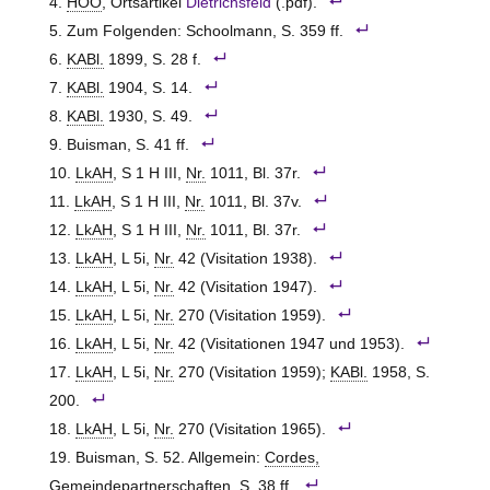
HOO
, Ortsartikel
Dietrichsfeld
(.pdf).
Zum Folgenden: Schoolmann, S. 359 ff.
KABl.
1899, S. 28 f.
KABl.
1904, S. 14.
KABl.
1930, S. 49.
Buisman, S. 41 ff.
LkAH
, S 1 H III,
Nr.
1011, Bl. 37r.
LkAH
, S 1 H III,
Nr.
1011, Bl. 37v.
LkAH
, S 1 H III,
Nr.
1011, Bl. 37r.
LkAH
, L 5i,
Nr.
42 (Visitation 1938).
LkAH
, L 5i,
Nr.
42 (Visitation 1947).
LkAH
, L 5i,
Nr.
270 (Visitation 1959).
LkAH
, L 5i,
Nr.
42 (Visitationen 1947 und 1953).
LkAH
, L 5i,
Nr.
270 (Visitation 1959);
KABl.
1958, S.
200.
LkAH
, L 5i,
Nr.
270 (Visitation 1965).
Buisman, S. 52. Allgemein:
Cordes,
Gemeindepartnerschaften
, S. 38 ff.