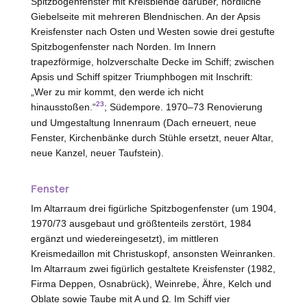
Spitzbogenfenster mit Kreisblende darüber, nördliche
Giebelseite mit mehreren Blendnischen. An der Apsis
Kreisfenster nach Osten und
Westen
sowie drei gestufte
Spitzbogenfenster nach Norden. Im Innern
trapezförmige, holzverschalte Decke im Schiff; zwischen
Apsis und Schiff spitzer Triumphbogen mit Inschrift:
„Wer zu mir kommt, den werde ich nicht
23
hinausstoßen.“
; Südempore. 1970–73 Renovierung
und Umgestaltung Innenraum (Dach erneuert, neue
Fenster, Kirchenbänke durch Stühle ersetzt, neuer Altar,
neue Kanzel, neuer Taufstein).
Fenster
Im Altarraum drei figürliche Spitzbogenfenster (um 1904,
1970/73 ausgebaut und größtenteils zerstört, 1984
ergänzt und wiedereingesetzt), im mittleren
Kreismedaillon mit Christuskopf, ansonsten Weinranken.
Im Altarraum zwei figürlich gestaltete Kreisfenster (1982,
Firma Deppen,
Osnabrück
), Weinrebe, Ähre, Kelch und
Oblate sowie Taube mit A und Ω. Im Schiff vier