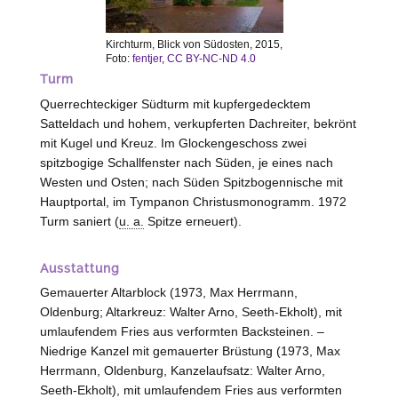
Kirchturm, Blick von Südosten, 2015,
Foto:
fentjer
,
CC BY-NC-ND 4.0
Turm
Querrechteckiger Südturm mit kupfergedecktem
Satteldach und hohem, verkupferten Dachreiter, bekrönt
mit Kugel und Kreuz. Im Glockengeschoss zwei
spitzbogige Schallfenster nach Süden, je eines nach
Westen
und Osten; nach Süden Spitzbogennische mit
Hauptportal, im Tympanon Christusmonogramm. 1972
Turm saniert (
u. a.
Spitze erneuert).
Ausstattung
Gemauerter Altarblock (1973, Max Herrmann,
Oldenburg
; Altarkreuz: Walter Arno,
Seeth-Ekholt
), mit
umlaufendem Fries aus verformten Backsteinen. –
Niedrige Kanzel mit gemauerter Brüstung (1973, Max
Herrmann,
Oldenburg
, Kanzelaufsatz: Walter Arno,
Seeth-Ekholt
), mit umlaufendem Fries aus verformten