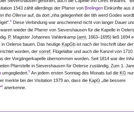
piel Sievershausen gehörten, auch die
Capelle tho Olres
erwähnt.
Be
sitation 1543 zählt allerdings der Pfarrer von
Brelingen
Einkünfte aus 
en tho Ollerse
auf, da dort „nha gelegenheit der tith werd Godes word
4
iget“.
Diese Verbindung war anscheinend nicht von langer Dauer un
 waren wieder die Pfarrer von Sievershausen für die Kapelle in Oeler
dig.
P.
Magister Johannes Vahlenkamp (
amt.
1663–1695) ließ 1694 e
 in Oelerse bauen. Das heutige
KapGb
ist nach der Inschrift über der
rrichtet worden, der
vorref.
Flügelaltar und auch die Kanzel von 1710 
us der Vorgängerkapelle übernommen worden. Seit 1814 war der Inh
eiten Pfarrstelle in Sievershausen für Oelerse zuständig. Zum 1. Jan
5
n
umgegliedert.
An jedem ersten Sonntag des Monats lud die
KG
nu
rer merkte bei der Visitation 1979 an, dass die
KapG
„die bessere
6
“
anerkenne.