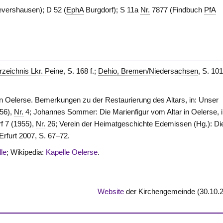
vershausen); D 52 (
EphA
Burgdorf); S 11a
Nr.
7877 (Findbuch
PfA
rzeichnis Lkr. Peine
, S. 168 f.;
Dehio, Bremen/Niedersachsen
, S. 10
n Oelerse. Bemerkungen zu der Restaurierung des Altars, in: Unser
956),
Nr.
4; Johannes Sommer: Die Marienfigur vom Altar in Oelerse, i
rf 7 (1955),
Nr.
26; Verein der Heimatgeschichte Edemissen (Hg.): Di
rfurt 2007, S. 67–72.
le
; Wikipedia:
Kapelle Oelerse
.
Website
der Kirchengemeinde (30.10.