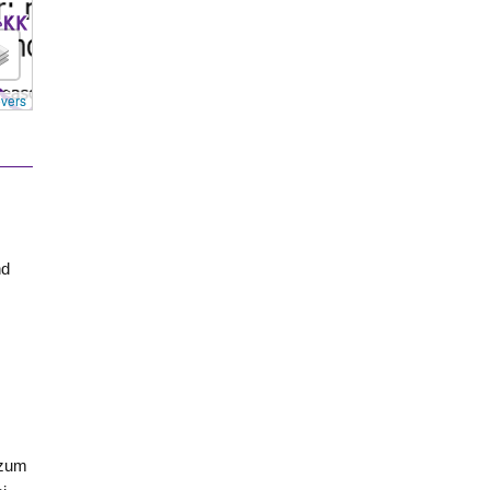
overs
nd
 zum