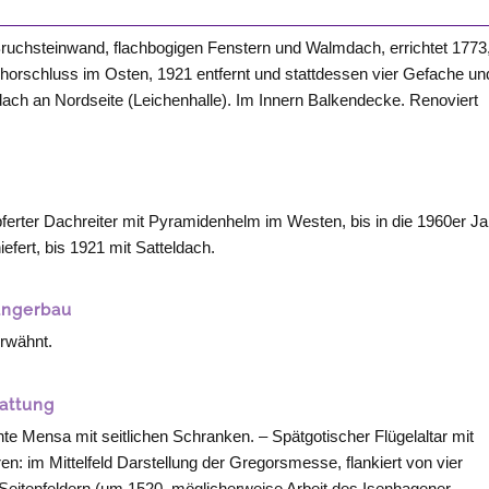
ruchsteinwand, flachbogigen Fenstern und Walmdach, errichtet 1773
Chorschluss im Osten, 1921 entfernt und stattdessen vier Gefache un
ach an Nordseite (Leichenhalle). Im Innern Balkendecke. Renoviert
ferter Dachreiter mit Pyramidenhelm im
Westen
, bis in die 1960er J
iefert, bis 1921 mit Satteldach.
ängerbau
rwähnt.
attung
hte Mensa mit seitlichen Schranken. – Spätgotischer Flügelaltar mit
en: im Mittelfeld Darstellung der Gregorsmesse, flankiert von vier
Seitenfeldern (um 1520, möglicherweise Arbeit des Isenhagener