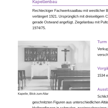
Kapellenbau
Rechteckiger Fachwerksaalbau mit westlicher B
verlängert 1921. Ursprünglich mit dreiseitigem 
gerade Ostwand angefügt. Ziegelanbau mit Pultd
1974/75.
Turm
Verkup
versch
Vorg
1534 e
Ausst
Kapelle, Blick zum Altar
Schlic
geschnitzten Figuren aus unterschiedlichen Altär
Heiligenfiguren in schmalen, zweigeschossigen 