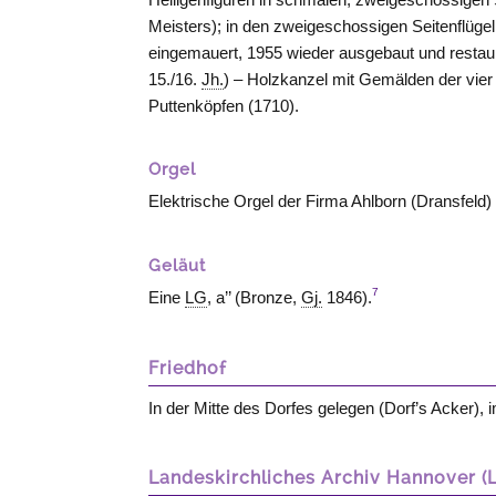
Meisters); in den zweigeschossigen Seitenflüge
eingemauert, 1955 wieder ausgebaut und restauri
15./16.
Jh.
) – Holzkanzel mit Gemälden der vier
Puttenköpfen (1710).
Orgel
Elektrische Orgel der Firma Ahlborn (Dransfeld
Geläut
7
Eine
LG
, a’’ (Bronze,
Gj.
1846).
Friedhof
In der Mitte des Dorfes gelegen (Dorf’s Acker),
Landeskirchliches Archiv Hannover (