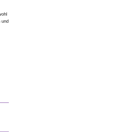
wohl
n und