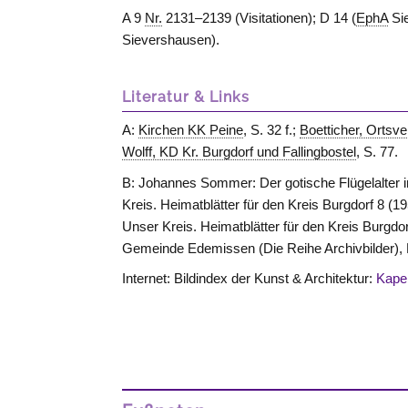
A 9
Nr.
2131–2139 (Visitationen); D 14 (
EphA
Sie
Sievershausen).
Literatur & Links
A:
Kirchen KK Peine
, S. 32 f.;
Boetticher, Ortsve
Wolff, KD Kr. Burgdorf und Fallingbostel
, S. 77.
B: Johannes Sommer: Der gotische Flügelalter i
Kreis. Heimatblätter für den Kreis Burgdorf 8 (1
Unser Kreis. Heimatblätter für den Kreis Burgdo
Gemeinde Edemissen (Die Reihe Archivbilder), E
Internet: Bildindex der Kunst & Architektur:
Kapel