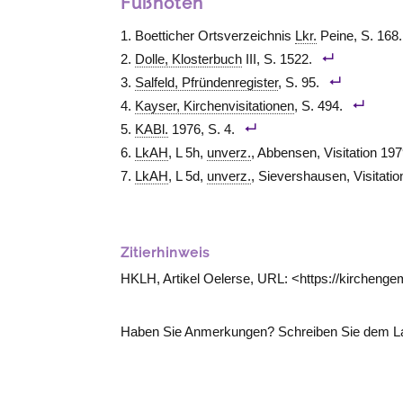
Fußnoten
Boetticher Ortsverzeichnis
Lkr.
Peine, S. 168.
Dolle, Klosterbuch
III, S. 1522.
Salfeld, Pfründenregister
, S. 95.
Kayser, Kirchenvisitationen
, S. 494.
KABl.
1976, S. 4.
LkAH
, L 5h,
unverz.
, Abbensen, Visitation 197
LkAH
, L 5d,
unverz.
, Sievershausen, Visitati
Zitierhinweis
HKLH, Artikel Oelerse, URL: <https://kirchenge
Haben Sie Anmerkungen? Schreiben Sie dem La