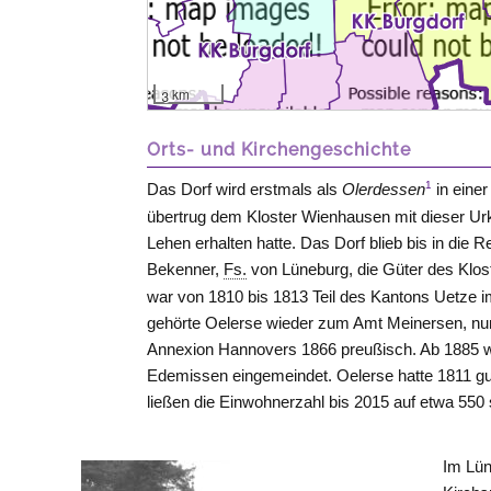
3 km
Orts- und Kirchengeschichte
1
Das Dorf wird erstmals als
Olerdessen
in eine
übertrug dem Kloster
Wienhausen
mit dieser Ur
Lehen erhalten hatte. Das Dorf blieb bis in die R
Bekenner,
Fs.
von Lüneburg, die Güter des Klos
war von 1810 bis 1813 Teil des Kantons
Uetze
i
gehörte Oelerse wieder zum Amt
Meinersen
, n
Annexion Hannovers 1866 preußisch. Ab 1885 w
Edemissen eingemeindet. Oelerse hatte 1811 g
ließen die Einwohnerzahl bis 2015 auf etwa 550 
Im Lün