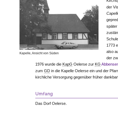
Kirchs
der Vi
Capell
gepred
später
zustän
Schule
1773 e
also a
Kapelle, Ansicht von Süden
der zw
1976 wurde die
KapG
Oelerse zur
KG
Abbense
zum
GD
in die Kapelle Oelerse ein und der Pfar
kirchliche Versorgung gegenüber früher dankbar
Umfang
Das Dorf Oelerse.