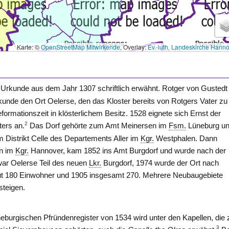
Karte: ©
OpenStreetMap Mitwirkende
, Overlay:
Ev.-luth. Landeskirche Hann
r Urkunde aus dem Jahr 1307 schriftlich erwähnt. Rotger von Gustedt
kunde den Ort Oelerse, den das Kloster bereits von Rotgers Vater zu
eformationszeit in klösterlichem Besitz. 1528 eignete sich Ernst der
2
ters an.
Das Dorf gehörte zum Amt
Meinersen
im
Fsm.
Lüneburg u
m Distrikt
Celle
des Departements Aller im
Kgr.
Westphalen. Dann
un im
Kgr.
Hannover, kam 1852 ins Amt
Burgdorf
und wurde nach der
ar Oelerse Teil des neuen
Lkr.
Burgdorf, 1974 wurde der Ort nach
ut 180 Einwohner und 1905 insgesamt 270. Mehrere Neubaugebiete
steigen.
eburgischen Pfründenregister von 1534 wird unter den Kapellen, die
3