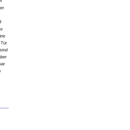
i
der
t
d
se
ine
 Tür
sind
aber
uar
n