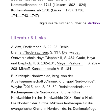
Kommunikanten: ab 1741 (Lücken: 1802–1824)
Konfirmationen: ab 1731 (Lücken: 1737, 1736,
1741,1743, 1747)
Digitalisierte Kirchenbücher bei
Archion
Literatur & Links
A:
Amt, Dorfkirchen
, S. 22–23;
Dehio,
Bremen/Niedersachsen
, S. 997;
Dienwiebel,
Ortsverzeichnis Hoya/Diepholz
II, S. 434;
Gade, Hoya
und Diepholz
II, S. 132–134;
Meyer, Pastoren
II, S. 207–
208;
Mithoff, Kunstdenkmale V
, S. 184.
B: Kirchspiel Nordwohlde, hrsg. von der
Arbeitsgemeinschaft „Chronik Kirchspiel Nordwohlde“,
3
Weyhe
2015, bes. S. 23–82; Redaktionskreis der
Kirchengemeinde Nordwohlde: Kirchenführer
Nordwohlder Kirche, Nordwohlde 2014; Saskia Hilski:
Die Nordwohlder Kirche. Mikrowellentherapie für die
evangelische Kirche in Nordwohlde, in: Denkmalpflege