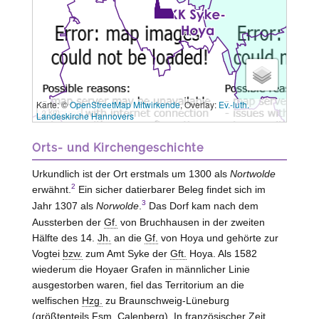
Karte: ©
OpenStreetMap Mitwirkende
, Overlay:
Ev.-luth.
3 km
Landeskirche Hannovers
Orts- und Kirchengeschichte
Urkundlich ist der Ort erstmals um 1300 als
Nortwolde
2
erwähnt.
Ein sicher datierbarer Beleg findet sich im
3
Jahr 1307 als
Norwolde
.
Das Dorf kam nach dem
Aussterben der
Gf.
von
Bruchhausen
in der zweiten
Hälfte des 14.
Jh.
an die
Gf.
von
Hoya
und gehörte zur
Vogtei
bzw.
zum Amt
Syke
der
Gft.
Hoya
. Als 1582
wiederum die Hoyaer Grafen in männlicher Linie
ausgestorben waren, fiel das Territorium an die
welfischen
Hzg.
zu Braunschweig-Lüneburg
(größtenteils
Fsm.
Calenberg). In französischer Zeit