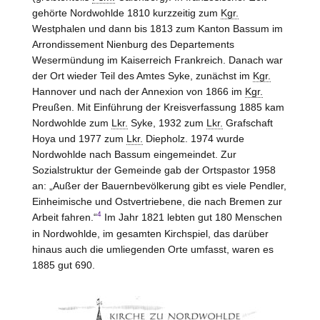
gehörte Nordwohlde 1810 kurzzeitig zum
Kgr.
Westphalen und dann bis 1813 zum Kanton
Bassum
im
Arrondissement
Nienburg
des Departements
Wesermündung im Kaiserreich Frankreich. Danach war
der Ort wieder Teil des Amtes
Syke
, zunächst im
Kgr.
Hannover und nach der Annexion von 1866 im
Kgr.
Preußen. Mit Einführung der Kreisverfassung 1885 kam
Nordwohlde zum
Lkr.
Syke
, 1932 zum
Lkr.
Grafschaft
Hoya und 1977 zum
Lkr.
Diepholz
. 1974 wurde
Nordwohlde nach Bassum eingemeindet. Zur
Sozialstruktur der Gemeinde gab der Ortspastor 1958
an: „Außer der Bauernbevölkerung gibt es viele Pendler,
Einheimische und Ostvertriebene, die nach Bremen zur
4
Arbeit fahren.“
Im Jahr 1821 lebten gut 180 Menschen
in Nordwohlde, im gesamten Kirchspiel, das darüber
hinaus auch die umliegenden Orte umfasst, waren es
1885 gut 690.