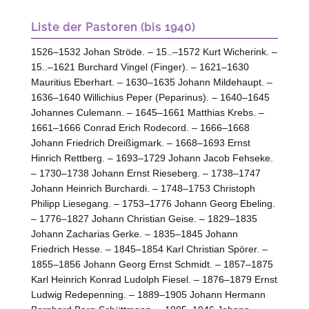
Liste der Pastoren (bis 1940)
1526–1532 Johan Ströde. – 15..–1572 Kurt Wicherink. –
15..–1621 Burchard Vingel (Finger). – 1621–1630
Mauritius Eberhart. – 1630–1635 Johann Mildehaupt. –
1636–1640 Willichius Peper (Peparinus). – 1640–1645
Johannes Culemann. – 1645–1661 Matthias Krebs. –
1661–1666 Conrad Erich Rodecord. – 1666–1668
Johann Friedrich Dreißigmark. – 1668–1693 Ernst
Hinrich Rettberg. – 1693–1729 Johann Jacob Fehseke.
– 1730–1738 Johann Ernst Rieseberg. – 1738–1747
Johann Heinrich Burchardi. – 1748–1753 Christoph
Philipp Liesegang. – 1753–1776 Johann Georg Ebeling.
– 1776–1827 Johann Christian Geise. – 1829–1835
Johann Zacharias Gerke. – 1835–1845 Johann
Friedrich Hesse. – 1845–1854 Karl Christian Spörer. –
1855–1856 Johann Georg Ernst Schmidt. – 1857–1875
Karl Heinrich Konrad Ludolph Fiesel. – 1876–1879 Ernst
Ludwig Redepenning. – 1889–1905 Johann Hermann