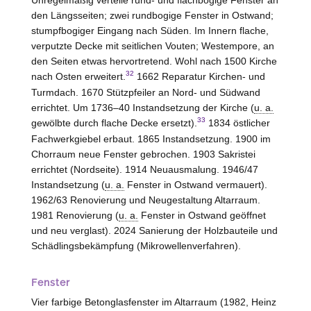
Unregelmäßig verteile rund- und flachbogige Fenster an
den Längsseiten; zwei rundbogige Fenster in Ostwand;
stumpfbogiger Eingang nach Süden. Im Innern flache,
verputzte Decke mit seitlichen Vouten; Westempore, an
den Seiten etwas hervortretend. Wohl nach 1500 Kirche
32
nach Osten erweitert.
1662 Reparatur Kirchen- und
Turmdach. 1670 Stützpfeiler an Nord- und Südwand
errichtet. Um 1736–40 Instandsetzung der Kirche (
u. a.
33
gewölbte durch flache Decke ersetzt).
1834 östlicher
Fachwerkgiebel erbaut. 1865 Instandsetzung. 1900 im
Chorraum neue Fenster gebrochen. 1903 Sakristei
errichtet (Nordseite). 1914 Neuausmalung. 1946/47
Instandsetzung (
u. a.
Fenster in Ostwand vermauert).
1962/63 Renovierung und Neugestaltung Altarraum.
1981 Renovierung (
u. a.
Fenster in Ostwand geöffnet
und neu verglast). 2024 Sanierung der Holzbauteile und
Schädlingsbekämpfung (Mikrowellenverfahren).
Fenster
Vier farbige Betonglasfenster im Altarraum (1982,
Heinz