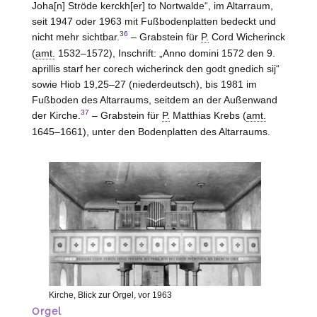
Joha[n] Ströde kerckh[er] to Nortwalde“, im Altarraum,
seit 1947 oder 1963 mit Fußbodenplatten bedeckt und
36
nicht mehr sichtbar.
– Grabstein für
P.
Cord Wicherinck
(
amt.
1532–1572), Inschrift: „Anno domini 1572 den 9.
aprillis starf her corech wicherinck den godt gnedich sij“
sowie Hiob 19,25–27 (niederdeutsch), bis 1981 im
Fußboden des Altarraums, seitdem an der Außenwand
37
der Kirche.
– Grabstein für
P.
Matthias Krebs (
amt.
1645–1661), unter den Bodenplatten des Altarraums.
Kirche, Blick zur Orgel, vor 1963
Orgel