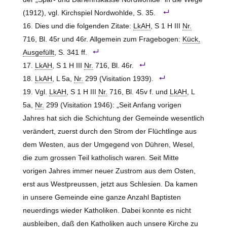
(1912), vgl. Kirchspiel Nordwohlde, S. 35.
Dies und die folgenden Zitate:
LkAH
, S 1 H III
Nr.
716, Bl. 45r und 46r. Allgemein zum Fragebogen:
Kück,
Ausgefüllt
, S. 341 ff.
LkAH
, S 1 H III
Nr.
716, Bl. 46r.
LkAH
, L 5a,
Nr.
299 (Visitation 1939).
Vgl.
LkAH
, S 1 H III
Nr.
716, Bl. 45v f. und
LkAH
, L
5a,
Nr.
299 (Visitation 1946): „Seit Anfang vorigen
Jahres hat sich die Schichtung der Gemeinde wesentlich
verändert, zuerst durch den Strom der Flüchtlinge aus
dem
Westen
, aus der Umgegend von Dühren, Wesel,
die zum grossen Teil katholisch waren. Seit Mitte
vorigen Jahres immer neuer Zustrom aus dem Osten,
erst aus Westpreussen, jetzt aus Schlesien. Da kamen
in unsere Gemeinde eine ganze Anzahl Baptisten
neuerdings wieder Katholiken. Dabei konnte es nicht
ausbleiben, daß den Katholiken auch unsere Kirche zu