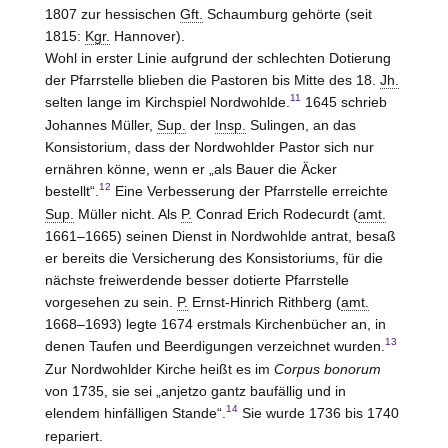
1807 zur hessischen
Gft.
Schaumburg gehörte (seit
1815:
Kgr.
Hannover).
Wohl in erster Linie aufgrund der schlechten Dotierung
der Pfarrstelle blieben die Pastoren bis Mitte des 18.
Jh.
11
selten lange im Kirchspiel Nordwohlde.
1645 schrieb
Johannes Müller,
Sup.
der
Insp.
Sulingen, an das
Konsistorium, dass der Nordwohlder Pastor sich nur
ernähren könne, wenn er „als Bauer die Äcker
12
bestellt“.
Eine Verbesserung der Pfarrstelle erreichte
Sup.
Müller nicht. Als
P.
Conrad Erich Rodecurdt (
amt.
1661–1665) seinen Dienst in Nordwohlde antrat, besaß
er bereits die Versicherung des Konsistoriums, für die
nächste freiwerdende besser dotierte Pfarrstelle
vorgesehen zu sein.
P.
Ernst-Hinrich Rithberg (
amt.
1668–1693) legte 1674 erstmals Kirchenbücher an, in
13
denen Taufen und Beerdigungen verzeichnet wurden.
Zur Nordwohlder Kirche heißt es im
Corpus bonorum
von 1735, sie sei „anjetzo gantz baufällig und in
14
elendem hinfälligen Stande“.
Sie wurde 1736 bis 1740
repariert.