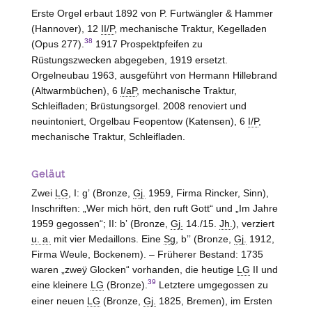
Erste Orgel erbaut 1892 von P. Furtwängler & Hammer
(Hannover), 12
II/P
, mechanische Traktur, Kegelladen
38
(Opus 277).
1917 Prospektpfeifen zu
Rüstungszwecken abgegeben, 1919 ersetzt.
Orgelneubau 1963, ausgeführt von Hermann Hillebrand
(
Altwarmbüchen
), 6
I/aP
, mechanische Traktur,
Schleifladen; Brüstungsorgel. 2008 renoviert und
neuintoniert, Orgelbau Feopentow (Katensen), 6
I/P
,
mechanische Traktur, Schleifladen.
Geläut
Zwei
LG
, I: gʼ (Bronze,
Gj.
1959, Firma Rincker, Sinn),
Inschriften: „Wer mich hört, den ruft Gott“ und „Im Jahre
1959 gegossen“; II: bʼ (Bronze,
Gj.
14./15.
Jh.
), verziert
u. a.
mit vier Medaillons. Eine
Sg
, bʼʼ (Bronze,
Gj.
1912,
Firma Weule,
Bockenem
). – Früherer Bestand: 1735
waren „zweӱ Glocken“ vorhanden, die heutige
LG
II und
39
eine kleinere
LG
(Bronze).
Letztere umgegossen zu
einer neuen
LG
(Bronze,
Gj.
1825, Bremen), im Ersten