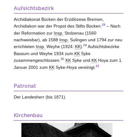
Aufsichtsbezirk
Archidiakonat Bücken der Erzdiözese Bremen,
28
Archidiakon war der Propst des Stifts Bücken.
– Nach
der Reformation zur
Insp.
Stolzenau (1560
nachweisbar), ab 1588
Insp.
Sulingen und 1794 zur neu
29
errichteten
Insp.
Weyhe (1924:
KK
).
Aufsichtsbezirke
Bassum und Weyhe 1934 zum
KK
Syke
30
zusammengeschlossen.
KK
Syke und
KK
Hoya zum 1.
31
Januar 2001 zum
KK
Syke-Hoya vereinigt.
Patronat
Der Landesherr (bis 1871).
Kirchenbau