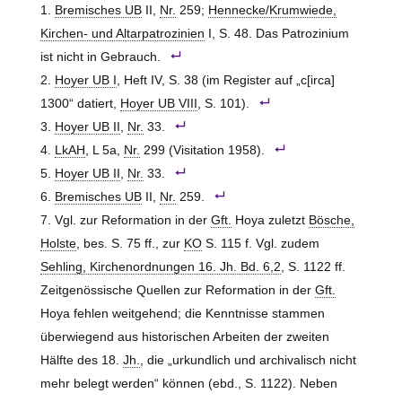
Bremisches UB
II,
Nr.
259;
Hennecke/Krumwiede,
Kirchen- und Altarpatrozinien
I, S. 48. Das Patrozinium
ist nicht in Gebrauch.
Hoyer UB I
, Heft IV, S. 38 (im Register auf „c[irca]
1300“ datiert,
Hoyer UB VIII
, S. 101).
Hoyer UB II
,
Nr.
33.
LkAH
, L 5a,
Nr.
299 (Visitation 1958).
Hoyer UB II
,
Nr.
33.
Bremisches UB
II,
Nr.
259.
Vgl. zur Reformation in der
Gft.
Hoya zuletzt
Bösche,
Holste
, bes. S. 75 ff., zur
KO
S. 115 f. Vgl. zudem
Sehling, Kirchenordnungen 16. Jh. Bd. 6,2
, S. 1122 ff.
Zeitgenössische Quellen zur Reformation in der
Gft.
Hoya fehlen weitgehend; die Kenntnisse stammen
überwiegend aus historischen Arbeiten der zweiten
Hälfte des 18.
Jh.
, die „urkundlich und archivalisch nicht
mehr belegt werden“ können (ebd., S. 1122). Neben