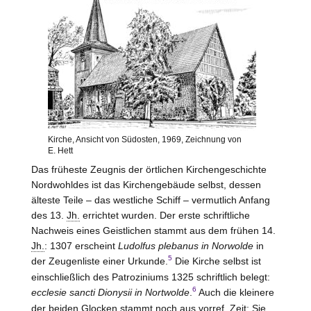
Kirche, Ansicht von Südosten, 1969, Zeichnung von
E. Hett
Das früheste Zeugnis der örtlichen Kirchengeschichte
Nordwohldes ist das Kirchengebäude selbst, dessen
älteste Teile – das westliche Schiff – vermutlich Anfang
des 13.
Jh.
errichtet wurden. Der erste schriftliche
Nachweis eines Geistlichen stammt aus dem frühen 14.
Jh.
: 1307 erscheint
Ludolfus plebanus in Norwolde
in
5
der Zeugenliste einer Urkunde.
Die Kirche selbst ist
einschließlich des Patroziniums 1325 schriftlich belegt:
6
ecclesie sancti Dionysii in Nortwolde
.
Auch die kleinere
der beiden Glocken stammt noch aus
vorref.
Zeit: Sie