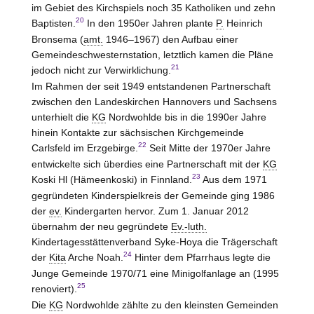
im Gebiet des Kirchspiels noch 35 Katholiken und zehn
20
Baptisten.
In den 1950er Jahren plante
P.
Heinrich
Bronsema (
amt.
1946–1967) den Aufbau einer
Gemeindeschwesternstation, letztlich kamen die Pläne
21
jedoch nicht zur Verwirklichung.
Im Rahmen der seit 1949 entstandenen Partnerschaft
zwischen den Landeskirchen Hannovers und Sachsens
unterhielt die
KG
Nordwohlde bis in die 1990er Jahre
hinein Kontakte zur sächsischen Kirchgemeinde
22
Carlsfeld im Erzgebirge.
Seit Mitte der 1970er Jahre
entwickelte sich überdies eine Partnerschaft mit der
KG
23
Koski Hl (Hämeenkoski) in Finnland.
Aus dem 1971
gegründeten Kinderspielkreis der Gemeinde ging 1986
der
ev.
Kindergarten hervor. Zum 1. Januar 2012
übernahm der neu gegründete
Ev.-luth.
Kindertagesstättenverband
Syke-Hoya
die Trägerschaft
24
der
Kita
Arche Noah.
Hinter dem Pfarrhaus legte die
Junge Gemeinde 1970/71 eine Minigolfanlage an (1995
25
renoviert).
Die
KG
Nordwohlde zählte zu den kleinsten Gemeinden