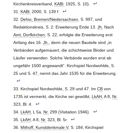
Kirchenkreisverband,
KABl.
1925, S. 10).
KABl.
2000, S. 139 f.
Dehio, Bremen/Niedersachsen
, S. 997, und
Redaktionskreis, S. 2: Erweiterung Ende 13.
Jh.
Nach
Amt, Dorfkirchen
, S. 22, erfolgte die Erweiterung erst
Anfang des 16.
Jh.
, denn die neuen Bauteile sind „in
Verbänden aufgemauert, die schichtweise Binder und
Läufer verwenden. Solche Verbände wurden erst ab
ungefähr 1500 angewandt“. Kirchspiel Nordwohlde, S.
25 und S. 47, nennt das Jahr 1535 für die Erweiterung.
Kirchspiel Nordwohlde, S. 29 und 47. Im
CB
von
1735 ist vermerkt, die Kirche sei gewölbt,
LkAH
, A 8,
Nr.
323, Bl. 4.
LkAH
, L 5a,
Nr.
299 (Visitation 1946).
LkAH
, A 8,
Nr.
323, Bl. 5r.
Mithoff, Kunstdenkmale V
, S. 184; Kirchspiel