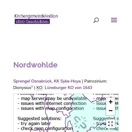
Nordwohlde
Sprengel Osnabrück
,
KK Syke-Hoya
| Patrozinium:
1
Dionysius
|
KO
:
Lüneburger KO von 1643
+
−