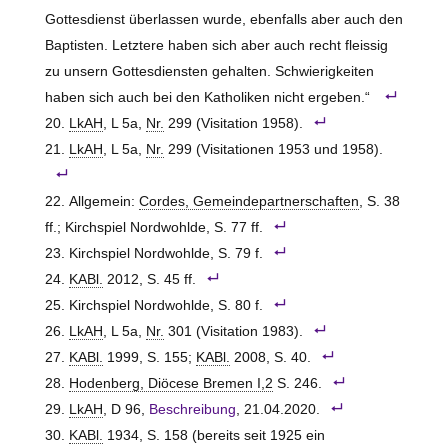
Gottesdienst überlassen wurde, ebenfalls aber auch den
Baptisten. Letztere haben sich aber auch recht fleissig
zu unsern Gottesdiensten gehalten. Schwierigkeiten
haben sich auch bei den Katholiken nicht ergeben.“
LkAH
, L 5a,
Nr.
299 (Visitation 1958).
LkAH
, L 5a,
Nr.
299 (Visitationen 1953 und 1958).
Allgemein:
Cordes, Gemeindepartnerschaften
, S. 38
ff.; Kirchspiel Nordwohlde, S. 77 ff.
Kirchspiel Nordwohlde, S. 79 f.
KABl.
2012, S. 45 ff.
Kirchspiel Nordwohlde, S. 80 f.
LkAH
, L 5a,
Nr.
301 (Visitation 1983).
KABl.
1999, S. 155;
KABl.
2008, S. 40.
Hodenberg, Diöcese Bremen I,2
S. 246.
LkAH
, D 96,
Beschreibung
, 21.04.2020.
KABl.
1934, S. 158 (bereits seit 1925 ein