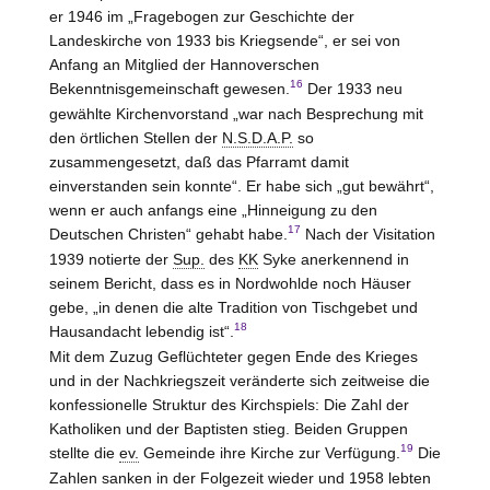
er 1946 im „Fragebogen zur Geschichte der
Landeskirche von 1933 bis Kriegsende“, er sei von
Anfang an Mitglied der Hannoverschen
16
Bekenntnisgemeinschaft gewesen.
Der 1933 neu
gewählte Kirchenvorstand „war nach Besprechung mit
den örtlichen Stellen der
N.S.D.A.P.
so
zusammengesetzt, daß das Pfarramt damit
einverstanden sein konnte“. Er habe sich „gut bewährt“,
wenn er auch anfangs eine „Hinneigung zu den
17
Deutschen Christen“ gehabt habe.
Nach der Visitation
1939 notierte der
Sup.
des
KK
Syke
anerkennend in
seinem Bericht, dass es in Nordwohlde noch Häuser
gebe, „in denen die alte Tradition von Tischgebet und
18
Hausandacht lebendig ist“.
Mit dem Zuzug Geflüchteter gegen Ende des Krieges
und in der Nachkriegszeit veränderte sich zeitweise die
konfessionelle Struktur des Kirchspiels: Die Zahl der
Katholiken und der Baptisten stieg. Beiden Gruppen
19
stellte die
ev.
Gemeinde ihre Kirche zur Verfügung.
Die
Zahlen sanken in der Folgezeit wieder und 1958 lebten