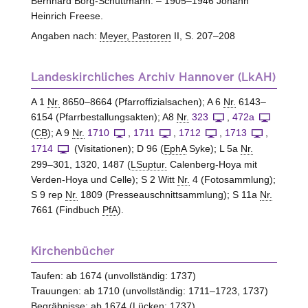
Bernhard Borg-Schüttmann. – 1905–1946 Johann
Heinrich Freese.
Angaben nach:
Meyer, Pastoren
II, S. 207–208
Landeskirchliches Archiv Hannover (LkAH)
A 1
Nr.
8650–8664 (Pfarroffizialsachen); A 6
Nr.
6143–
6154 (Pfarrbestallungsakten); A8
Nr.
323
,
472a
(
CB
); A 9
Nr.
1710
,
1711
,
1712
,
1713
,
1714
(Visitationen); D 96 (
EphA
Syke); L 5a
Nr.
299–301, 1320, 1487 (
LSuptur.
Calenberg-Hoya mit
Verden-Hoya und Celle); S 2 Witt
Nr.
4 (Fotosammlung);
S 9 rep
Nr.
1809 (Presseauschnittsammlung); S 11a
Nr.
7661 (Findbuch
PfA
).
Kirchenbücher
Taufen: ab 1674 (unvollständig: 1737)
Trauungen: ab 1710 (unvollständig: 1711–1723, 1737)
Begräbnisse: ab 1674 (Lücken: 1737)