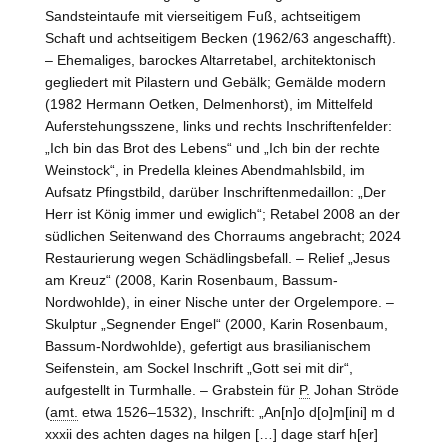
Sandsteintaufe mit vierseitigem Fuß, achtseitigem
Schaft und achtseitigem Becken (1962/63 angeschafft).
– Ehemaliges, barockes Altarretabel, architektonisch
gegliedert mit Pilastern und Gebälk; Gemälde modern
(1982 Hermann Oetken, Delmenhorst), im Mittelfeld
Auferstehungsszene, links und rechts Inschriftenfelder:
„Ich bin das Brot des Lebens“ und „Ich bin der rechte
Weinstock“, in Predella kleines Abendmahlsbild, im
Aufsatz Pfingstbild, darüber Inschriftenmedaillon: „Der
Herr ist König immer und ewiglich“; Retabel 2008 an der
südlichen Seitenwand des Chorraums angebracht; 2024
Restaurierung wegen Schädlingsbefall. – Relief „Jesus
am Kreuz“ (2008, Karin Rosenbaum,
Bassum
-
Nordwohlde), in einer Nische unter der Orgelempore. –
Skulptur „Segnender Engel“ (2000, Karin Rosenbaum,
Bassum
-Nordwohlde), gefertigt aus brasilianischem
Seifenstein, am Sockel Inschrift „Gott sei mit dir“,
aufgestellt in Turmhalle. – Grabstein für
P.
Johan Ströde
(
amt.
etwa 1526–1532), Inschrift: „An[n]o d[o]m[ini] m d
xxxii des achten dages na hilgen […] dage starf h[er]