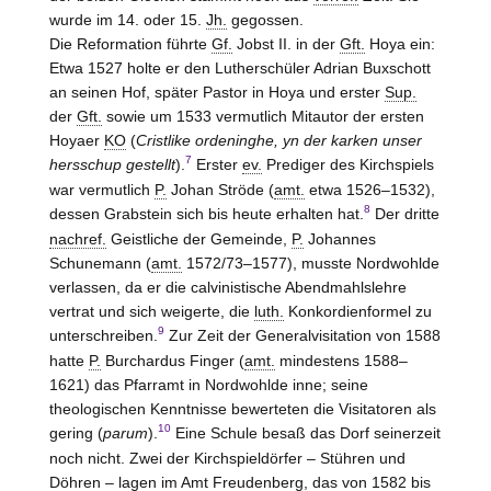
wurde im 14. oder 15.
Jh.
gegossen.
Die Reformation führte
Gf.
Jobst II. in der
Gft.
Hoya
ein:
Etwa 1527 holte er den Lutherschüler Adrian Buxschott
an seinen Hof, später Pastor in Hoya und erster
Sup.
der
Gft.
sowie um 1533 vermutlich Mitautor der ersten
Hoyaer
KO
(
Cristlike ordeninghe, yn der karken unser
7
hersschup gestellt
).
Erster
ev.
Prediger des Kirchspiels
war vermutlich
P.
Johan Ströde (
amt.
etwa 1526–1532),
8
dessen Grabstein sich bis heute erhalten hat.
Der dritte
nachref.
Geistliche der Gemeinde,
P.
Johannes
Schunemann (
amt.
1572/73–1577), musste Nordwohlde
verlassen, da er die calvinistische Abendmahlslehre
vertrat und sich weigerte, die
luth.
Konkordienformel zu
9
unterschreiben.
Zur Zeit der Generalvisitation von 1588
hatte
P.
Burchardus Finger (
amt.
mindestens 1588–
1621) das Pfarramt in Nordwohlde inne; seine
theologischen Kenntnisse bewerteten die Visitatoren als
10
gering (
parum
).
Eine Schule besaß das Dorf seinerzeit
noch nicht. Zwei der Kirchspieldörfer – Stühren und
Döhren – lagen im Amt Freudenberg, das von 1582 bis