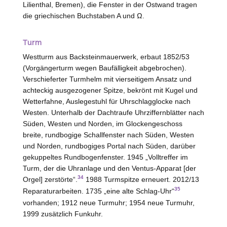
Lilienthal
, Bremen), die Fenster in der Ostwand tragen
die griechischen Buchstaben A und Ω.
Turm
Westturm aus Backsteinmauerwerk, erbaut 1852/53
(Vorgängerturm wegen Baufälligkeit abgebrochen).
Verschieferter Turmhelm mit vierseitigem Ansatz und
achteckig ausgezogener Spitze, bekrönt mit Kugel und
Wetterfahne, Auslegestuhl für Uhrschlagglocke nach
Westen
. Unterhalb der Dachtraufe Uhrziffernblätter nach
Süden,
Westen
und Norden, im Glockengeschoss
breite, rundbogige Schallfenster nach Süden,
Westen
und Norden, rundbogiges Portal nach Süden, darüber
gekuppeltes Rundbogenfenster. 1945 „Volltreffer im
Turm, der die Uhranlage und den Ventus-Apparat [der
34
Orgel] zerstörte“.
1988 Turmspitze erneuert. 2012/13
35
Reparaturarbeiten. 1735 „eine alte Schlag-Uhr“
vorhanden; 1912 neue Turmuhr; 1954 neue Turmuhr,
1999 zusätzlich Funkuhr.