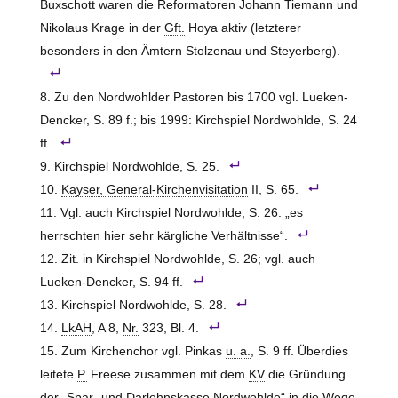
Buxschott waren die Reformatoren Johann Tiemann und
Nikolaus Krage in der
Gft.
Hoya aktiv (letzterer
besonders in den Ämtern Stolzenau und Steyerberg).
Zu den Nordwohlder Pastoren bis 1700 vgl. Lueken-
Dencker, S. 89 f.; bis 1999: Kirchspiel Nordwohlde, S. 24
ff.
Kirchspiel Nordwohlde, S. 25.
Kayser, General-Kirchenvisitation
II, S. 65.
Vgl. auch Kirchspiel Nordwohlde, S. 26: „es
herrschten hier sehr kärgliche Verhältnisse“.
Zit. in Kirchspiel Nordwohlde, S. 26; vgl. auch
Lueken-Dencker, S. 94 ff.
Kirchspiel Nordwohlde, S. 28.
LkAH
, A 8,
Nr.
323, Bl. 4.
Zum Kirchenchor vgl. Pinkas
u. a.
, S. 9 ff. Überdies
leitete
P.
Freese zusammen mit dem
KV
die Gründung
der „Spar- und Darlehnskasse Nordwohlde“ in die Wege