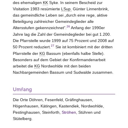
des ehemaligen
KK
Syke
. In seinem Bescheid zur
Visitation 1983 resümierte
LSup.
Günter Linnenbrink,
das gemeindliche Leben sei „durch eine rege, aktive
Beteiligung zahlreicher Gemeindeglieder alle
26
Altersstufen gekennzeichnet“.
Anfang der 1990er
Jahre lag die Zahl der Gemeindeglieder bei gut 1.200.
Die Pfarrstelle wurde 1999 auf 75 Prozent und 2008 auf
27
50 Prozent reduziert.
Sie ist kombiniert mit der dritten
Pfarrstelle der
KG
Bassum (ebenfalls halbe Stelle).
Besonders auf dem Gebiet der Konfirmandenarbeit
arbeitet die
KG
Nordwohlde mit den beiden
Nachbargemeinden Bassum und Sudwalde zusammen.
Umfang
Die Orte Döhren, Fesenfeld, Gräfinghausen,
Högenhausen, Kätingen, Kastendiek, Nordwohlde,
Pestinghausen, Steinforth,
Ströhen
, Stühren und
Stütelberg.