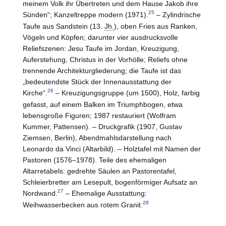
meinem Volk ihr Übertreten und dem Hause Jakob ihre
25
Sünden“; Kanzeltreppe modern (1971).
– Zylindrische
Taufe aus Sandstein (13.
Jh.
), oben Fries aus Ranken,
Vögeln und Köpfen; darunter vier ausdrucksvolle
Reliefszenen: Jesu Taufe im Jordan, Kreuzigung,
Auferstehung, Christus in der Vorhölle; Reliefs ohne
trennende Architekturgliederung; die Taufe ist das
„bedeutendste Stück der Innenausstattung der
26
Kirche“.
– Kreuzigungsgruppe (um 1500), Holz, farbig
gefasst, auf einem Balken im Triumphbogen, etwa
lebensgroße Figuren; 1987 restauriert (Wolfram
Kummer,
Pattensen
). – Druckgrafik (1907, Gustav
Ziemsen,
Berlin
), Abendmahlsdarstellung nach
Leonardo da Vinci (Altarbild). – Holztafel mit Namen der
Pastoren (1576–1978). Teile des ehemaligen
Altarretabels: gedrehte Säulen an Pastorentafel,
Schleierbretter am Lesepult, bogenförmiger Aufsatz an
27
Nordwand.
– Ehemalige Ausstattung:
28
Weihwasserbecken aus rotem Granit.