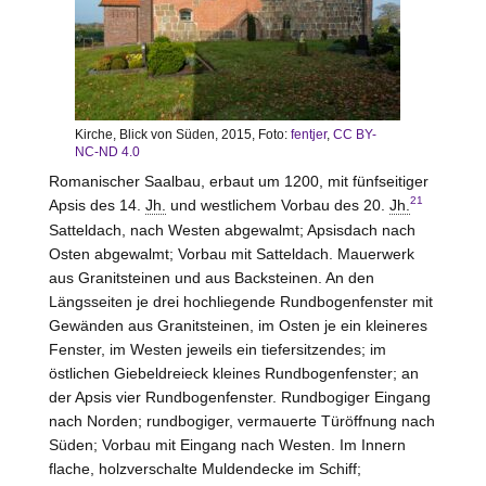
Kirche, Blick von Süden, 2015, Foto:
fentjer
,
CC BY-
NC-ND 4.0
Romanischer Saalbau, erbaut um 1200, mit fünfseitiger
21
Apsis des 14.
Jh.
und westlichem Vorbau des 20.
Jh.
Satteldach, nach
Westen
abgewalmt; Apsisdach nach
Osten abgewalmt; Vorbau mit Satteldach. Mauerwerk
aus Granitsteinen und aus Backsteinen. An den
Längsseiten je drei hochliegende Rundbogenfenster mit
Gewänden aus Granitsteinen, im Osten je ein kleineres
Fenster, im
Westen
jeweils ein tiefersitzendes; im
östlichen Giebeldreieck kleines Rundbogenfenster; an
der Apsis vier Rundbogenfenster. Rundbogiger Eingang
nach Norden; rundbogiger, vermauerte Türöffnung nach
Süden; Vorbau mit Eingang nach
Westen
. Im Innern
flache, holzverschalte Muldendecke im Schiff;