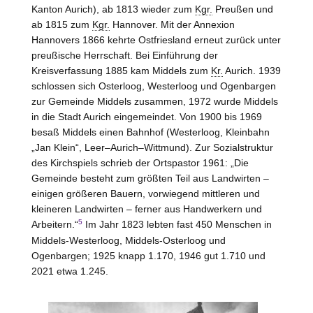
Kanton
Aurich
), ab 1813 wieder zum
Kgr.
Preußen und
ab 1815 zum
Kgr.
Hannover
. Mit der Annexion
Hannovers 1866 kehrte Ostfriesland erneut zurück unter
preußische Herrschaft. Bei Einführung der
Kreisverfassung 1885 kam Middels zum
Kr.
Aurich
. 1939
schlossen sich Osterloog, Westerloog und Ogenbargen
zur Gemeinde Middels zusammen, 1972 wurde Middels
in die Stadt
Aurich
eingemeindet. Von 1900 bis 1969
besaß Middels einen Bahnhof (Westerloog, Kleinbahn
„Jan Klein“,
Leer–Aurich–Wittmund
). Zur Sozialstruktur
des Kirchspiels schrieb der Ortspastor 1961: „Die
Gemeinde besteht zum größten Teil aus Landwirten –
einigen größeren Bauern, vorwiegend mittleren und
kleineren Landwirten – ferner aus Handwerkern und
5
Arbeitern.“
Im Jahr 1823 lebten fast 450 Menschen in
Middels-Westerloog, Middels-Osterloog und
Ogenbargen; 1925 knapp 1.170, 1946 gut 1.710 und
2021 etwa 1.245.