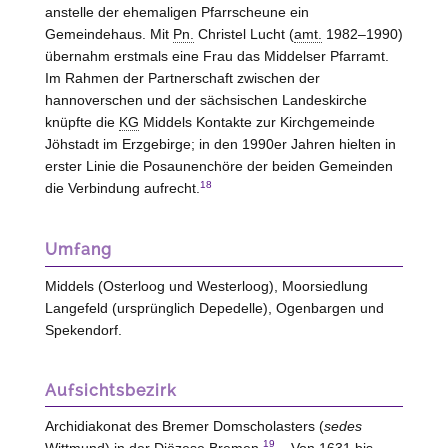
anstelle der ehemaligen Pfarrscheune ein
Gemeindehaus. Mit
Pn.
Christel Lucht (
amt.
1982–1990)
übernahm erstmals eine Frau das Middelser Pfarramt.
Im Rahmen der Partnerschaft zwischen der
hannoverschen und der sächsischen Landeskirche
knüpfte die
KG
Middels Kontakte zur Kirchgemeinde
Jöhstadt im Erzgebirge; in den 1990er Jahren hielten in
erster Linie die Posaunenchöre der beiden Gemeinden
18
die Verbindung aufrecht.
Umfang
Middels (Osterloog und Westerloog), Moorsiedlung
Langefeld (ursprünglich Depedelle), Ogenbargen und
Spekendorf.
Aufsichtsbezirk
Archidiakonat des Bremer Domscholasters (
sedes
19
Wittmund) in der Diözese Bremen.
– Von 1631 bis