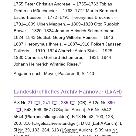
1755 Peter Christian Andreae. – 1755–1763 Tobias
Diederich Münchmeier. – 1763–1772 Martin Bernhard
Escherhausen. – 1772–1791 Hieronymus Brückner. –
1791–1809 Ulben Meppen. – 1809–1820 Otto Rudolph
Brawe. – 1820–1824 Johann Heinrich Schmertmann. –
1824–1843 Gottlieb Georg Wilhelm Reiners. – 1843–
1887 Hieronymus Ihmels. – 1887–1910 Folkert Janssen
Folkerts. – 1910–1924 Albrecht Anton Siuts. – 1925–
1930 Cornelius Gerhard Schomerus. – 1931–1944
33
Johann Heimerich Winfried Riese.
Angaben nach:
Meyer, Pastoren
II, S. 143
Landeskirchliches Archiv Hannover (LkAH)
A 8
Nr.
21
,
241
,
285
(
CB
); A 12d
Nr.
390
, 548, 598, 667 (
GSuptur.
Aurich); A 6
Nr.
5542–
5544 (Pfarrbestallungsakten); B 18
Nr.
43, 103, 128,
203, 310 (Orgelsachverständiger); D 80 (
EphA
Aurich); L
5i
Nr.
39, 133, 264, 613 (
LSuptur.
Aurich); S 09 rep
Nr.