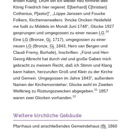
ersten Klang. Drum bin ich wieder neu formiret weil
König Friedrich hier regieret. E[berhard] C[hristian]
Cothenius, P[astor]“, „Lüppe Janssen und Foucke
Folkers, Kirchenverwalters. Ihncke Oncken Heidefeld
me fudit zu Middels im Mondt Juni 1748“, Glocke 1927
30
gesprungen und umgegossen zu einer neuen
LG
.
Eine
LG
(Bronze,
Gj.
1717), umgegossen zu einer
neuen
LG
(Bronze,
Gj.
1843, Hero van Bergen und
Claudi Fremy,
Burhafe
), Inschriften: „Fürst und Herr
Georg Albrecht hat durch viel und große Gaben mich
gebracht zu meinem Recht, daß ich Stimm und Klang
kann haben, herzurufen Groß und Klein zu der Kirche
und Gemein. Umgegossen im Jahre 1843“, außerdem
Namen der Kirchenvorsteher; Glocke wohl im Zweiten
31
Weltkrieg zu Rüstungszwecken abgegeben.
1857
32
waren zwei Glocken vorhanden.
Weitere kirchliche Gebäude
Pfarrhaus und anschließendes Gemeindehaus (
Bj.
1860