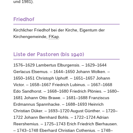
und 1981).
Friedhof
Kirchlicher Friedhof bei der Kirche, Eigentum der
Kirchengemeinde,
FKap
.
Liste der Pastoren (bis 1940)
1576–1629 Lambertus Elburgensis. – 1629–1644
Gerlacus Elsemus. – 1644–1650 Johann Wolken. –
1650–1651 Christoph Uphoff. – 1651–1657 Johann
Victor. – 1658–1667 Friedrich Lubinus. – 1667–1668
Edo Sandhorst. – 1668–1680 Friedrich Plönies. – 1680–
1681 Johann Otto Brawe. – 1681–1688 Franziscus
Erdmannus Spannhacke. – 1688–1693 Heinrich
Christian Düker. – 1693–1720 August Günther. – 1720–
1722 Johann Bernhard Bohls. – 1722–1724 Adrian
Reershemius. – 1725–1743 Erich Friedrich Bierhausen.
– 1743–1748 Eberhard Christian Cothenius. – 1748–