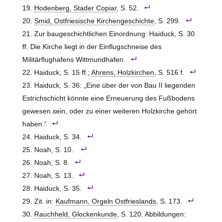
Hodenberg, Stader Copiar
, S. 52.
Smid, Ostfriesische Kirchengeschichte
, S. 299.
Zur baugeschichtlichen Einordnung: Haiduck, S. 30
ff. Die Kirche liegt in der Einflugschneise des
Militärflughafens Wittmundhafen.
Haiduck, S. 15 ff.;
Ahrens, Holzkirchen
, S. 516 f.
Haiduck, S. 36: „Eine über der von Bau II liegenden
Estrichschicht könnte eine Erneuerung des Fußbodens
gewesen sein, oder zu einer weiteren Holzkirche gehört
haben.“
Haiduck, S. 34.
Noah, S. 10.
Noah, S. 8.
Noah, S. 13.
Haiduck, S. 35.
Zit. in:
Kaufmann, Orgeln Ostfrieslands
, S. 173.
Rauchheld, Glockenkunde
, S. 120. Abbildungen: