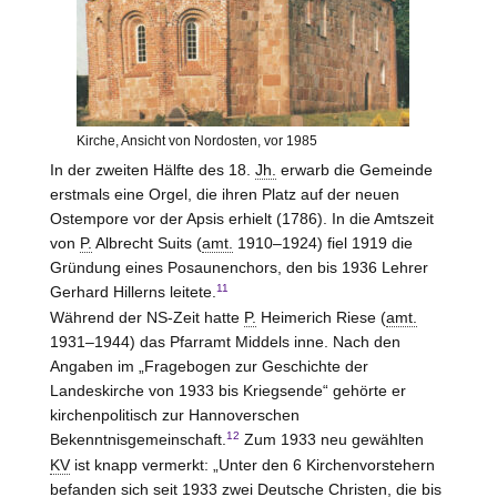
Kirche, Ansicht von Nordosten, vor 1985
In der zweiten Hälfte des 18.
Jh.
erwarb die Gemeinde
erstmals eine Orgel, die ihren Platz auf der neuen
Ostempore vor der Apsis erhielt (1786). In die Amtszeit
von
P.
Albrecht Suits (
amt.
1910–1924) fiel 1919 die
Gründung eines Posaunenchors, den bis 1936 Lehrer
11
Gerhard Hillerns leitete.
Während der NS-Zeit hatte
P.
Heimerich Riese (
amt.
1931–1944) das Pfarramt Middels inne. Nach den
Angaben im „Fragebogen zur Geschichte der
Landeskirche von 1933 bis Kriegsende“ gehörte er
kirchenpolitisch zur Hannoverschen
12
Bekenntnisgemeinschaft.
Zum 1933 neu gewählten
KV
ist knapp vermerkt: „Unter den 6 Kirchenvorstehern
befanden sich seit 1933 zwei Deutsche Christen, die bis