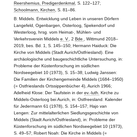
Reershemius, Predigerdenkmal
, S. 122–127;
Schoolmann, Kirchen
, S. 81–86.
B: Middels. Entwicklung und Leben in unseren Dörfern
Langefeld, Ogenbargen, Osterloog, Spekendorf und
Westerloog, hrsg. vom Heimat-, Mühlen- und
Verkehrsverein Middels
e. V.
, 2
Bde.
, Wittmund 2018–
2019, bes. Bd. 1, S. 145–150; Hermann Haiduck: Die
Kirche von Middels (Stadt Aurich/Ostfriesland). Eine
archäologische und baugeschichtliche Untersuchung, in:
Probleme der Küstenforschung im südlichen
Nordseegebiet 10 (1973), S. 15–38; Ludwig Janssen:
Die Familien der Kirchengemeinde Middels (1684–1950)
(= Ostfrieslands Ortssippenbücher 4), Aurich 1966;
Adelheid Klose: Der Taufstein in der
ev.-luth.
Kirche zu
Middels-Osterloog bei Aurich, in: Ostfreesland. Kalender
für Jedermann 61 (1978), S. 154–157; Hajo van
Lengen: Zur mittelalterlichen Siedlungsgeschichte von
Middels (Stadt Aurich/Ostfriesland), in: Probleme der
Küstenforschung im südlichen Nordseegebiet 10 (1973),
S. 49–57; Robert Noah: Die Kirche in Middels (=