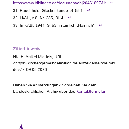
https://www.bildindex.de/document/obj20461897&lt
.
Rauchheld, Glockenkunde
, S. 55 f.
LkAH
, A 8,
Nr.
285, Bl. 4.
In
KABl.
1944, S. 53, irrtümlich „Heinrich“.
Zitierhinweis
HKLH, Artikel Middels, URL:
<https://kirchengemeindelexikon.de/einzelgemeinde/mid
dels/>, 09.08.2026
Haben Sie Anmerkungen? Schreiben Sie dem
Landeskirchlichen Archiv über das
Kontaktformular
!