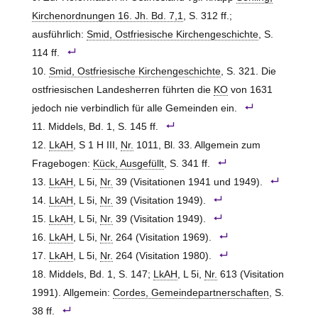
Kirchenordnungen 16. Jh. Bd. 7,1
, S. 312 ff.;
ausführlich:
Smid, Ostfriesische Kirchengeschichte
, S.
114 ff.
Smid, Ostfriesische Kirchengeschichte
, S. 321. Die
ostfriesischen Landesherren führten die
KO
von 1631
jedoch nie verbindlich für alle Gemeinden ein.
Middels, Bd. 1, S. 145 ff.
LkAH
, S 1 H III,
Nr.
1011, Bl. 33. Allgemein zum
Fragebogen:
Kück, Ausgefüllt
, S. 341 ff.
LkAH
, L 5i,
Nr.
39 (Visitationen 1941 und 1949).
LkAH
, L 5i,
Nr.
39 (Visitation 1949).
LkAH
, L 5i,
Nr.
39 (Visitation 1949).
LkAH
, L 5i,
Nr.
264 (Visitation 1969).
LkAH
, L 5i,
Nr.
264 (Visitation 1980).
Middels, Bd. 1, S. 147;
LkAH
, L 5i,
Nr.
613 (Visitation
1991). Allgemein:
Cordes, Gemeindepartnerschaften
, S.
38 ff.