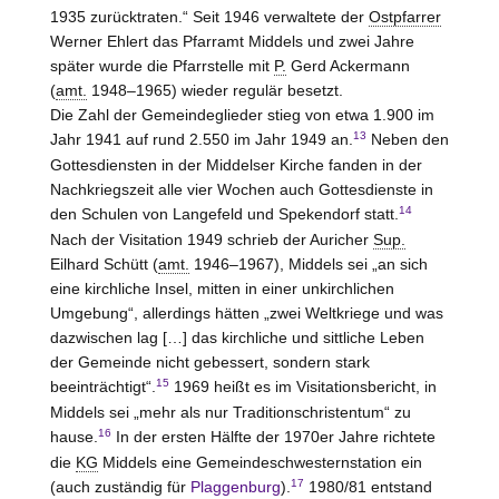
1935 zurücktraten.“ Seit 1946 verwaltete der
Ostpfarrer
Werner Ehlert das Pfarramt Middels und zwei Jahre
später wurde die Pfarrstelle mit
P.
Gerd Ackermann
(
amt.
1948–1965) wieder regulär besetzt.
Die Zahl der Gemeindeglieder stieg von etwa 1.900 im
13
Jahr 1941 auf rund 2.550 im Jahr 1949 an.
Neben den
Gottesdiensten in der Middelser Kirche fanden in der
Nachkriegszeit alle vier Wochen auch Gottesdienste in
14
den Schulen von Langefeld und Spekendorf statt.
Nach der Visitation 1949 schrieb der Auricher
Sup.
Eilhard Schütt (
amt.
1946–1967), Middels sei „an sich
eine kirchliche Insel, mitten in einer unkirchlichen
Umgebung“, allerdings hätten „zwei Weltkriege und was
dazwischen lag […] das kirchliche und sittliche Leben
der Gemeinde nicht gebessert, sondern stark
15
beeinträchtigt“.
1969 heißt es im Visitationsbericht, in
Middels sei „mehr als nur Traditionschristentum“ zu
16
hause.
In der ersten Hälfte der 1970er Jahre richtete
die
KG
Middels eine Gemeindeschwesternstation ein
17
(auch zuständig für
Plaggenburg
).
1980/81 entstand