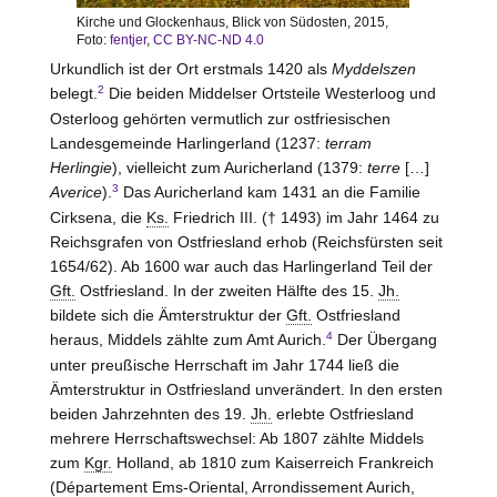
Kirche und Glockenhaus, Blick von Südosten, 2015,
Foto:
fentjer
,
CC BY-NC-ND 4.0
Urkundlich ist der Ort erstmals 1420 als
Myddelszen
2
belegt.
Die beiden Middelser Ortsteile Westerloog und
Osterloog gehörten vermutlich zur ostfriesischen
Landesgemeinde Harlingerland (1237:
terram
Herlingie
), vielleicht zum Auricherland (1379:
terre
[…]
3
Averice
).
Das Auricherland kam 1431 an die Familie
Cirksena, die
Ks.
Friedrich III. († 1493) im Jahr 1464 zu
Reichsgrafen von Ostfriesland erhob (Reichsfürsten seit
1654/62). Ab 1600 war auch das Harlingerland Teil der
Gft.
Ostfriesland. In der zweiten Hälfte des 15.
Jh.
bildete sich die Ämterstruktur der
Gft.
Ostfriesland
4
heraus, Middels zählte zum Amt
Aurich
.
Der Übergang
unter preußische Herrschaft im Jahr 1744 ließ die
Ämterstruktur in Ostfriesland unverändert. In den ersten
beiden Jahrzehnten des 19.
Jh.
erlebte Ostfriesland
mehrere Herrschaftswechsel: Ab 1807 zählte Middels
zum
Kgr.
Holland, ab 1810 zum Kaiserreich Frankreich
(Département Ems-Oriental, Arrondissement
Aurich
,