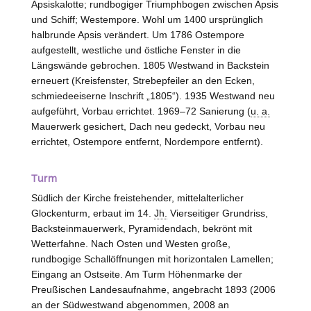
Apsiskalotte; rundbogiger Triumphbogen zwischen Apsis
und Schiff; Westempore. Wohl um 1400 ursprünglich
halbrunde Apsis verändert. Um 1786 Ostempore
aufgestellt, westliche und östliche Fenster in die
Längswände gebrochen. 1805 Westwand in Backstein
erneuert (Kreisfenster, Strebepfeiler an den Ecken,
schmiedeeiserne Inschrift „1805“). 1935 Westwand neu
aufgeführt, Vorbau errichtet. 1969–72 Sanierung (
u. a.
Mauerwerk gesichert, Dach neu gedeckt, Vorbau neu
errichtet, Ostempore entfernt, Nordempore entfernt).
Turm
Südlich der Kirche freistehender, mittelalterlicher
Glockenturm, erbaut im 14.
Jh.
Vierseitiger Grundriss,
Backsteinmauerwerk, Pyramidendach, bekrönt mit
Wetterfahne. Nach Osten und
Westen
große,
rundbogige Schallöffnungen mit horizontalen Lamellen;
Eingang an Ostseite. Am Turm Höhenmarke der
Preußischen Landesaufnahme, angebracht 1893 (2006
an der Südwestwand abgenommen, 2008 an