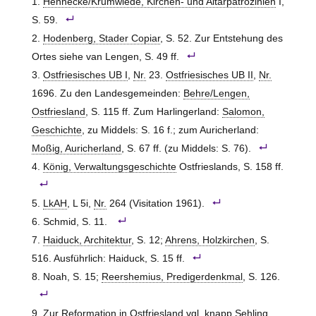
Hennecke/Krumwiede, Kirchen- und Altarpatrozinien
I,
S. 59.
Hodenberg, Stader Copiar
, S. 52. Zur Entstehung des
Ortes siehe van Lengen, S. 49 ff.
Ostfriesisches UB I
,
Nr.
23.
Ostfriesisches UB II
,
Nr.
1696. Zu den Landesgemeinden:
Behre/Lengen,
Ostfriesland
, S. 115 ff. Zum Harlingerland:
Salomon,
Geschichte
, zu Middels: S. 16 f.; zum Auricherland:
Moßig, Auricherland
, S. 67 ff. (zu Middels: S. 76).
König, Verwaltungsgeschichte
Ostfrieslands, S. 158 ff.
LkAH
, L 5i,
Nr.
264 (Visitation 1961).
Schmid, S. 11.
Haiduck, Architektur
, S. 12;
Ahrens, Holzkirchen
, S.
516. Ausführlich: Haiduck, S. 15 ff.
Noah, S. 15;
Reershemius, Predigerdenkmal
, S. 126.
Zur Reformation in Ostfriesland vgl. knapp
Sehling,