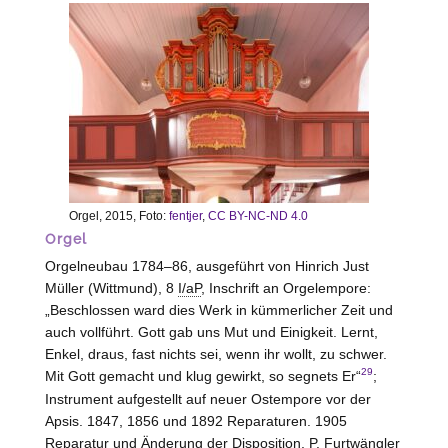
Orgel, 2015, Foto:
fentjer
,
CC BY-NC-ND 4.0
Orgel
Orgelneubau 1784–86, ausgeführt von Hinrich Just
Müller (
Wittmund
), 8
I/aP
, Inschrift an Orgelempore:
„Beschlossen ward dies Werk in kümmerlicher Zeit und
auch vollführt. Gott gab uns Mut und Einigkeit. Lernt,
Enkel, draus, fast nichts sei, wenn ihr wollt, zu schwer.
29
Mit Gott gemacht und klug gewirkt, so segnets Er“
;
Instrument aufgestellt auf neuer Ostempore vor der
Apsis. 1847, 1856 und 1892 Reparaturen. 1905
Reparatur und Änderung der Disposition, P. Furtwängler