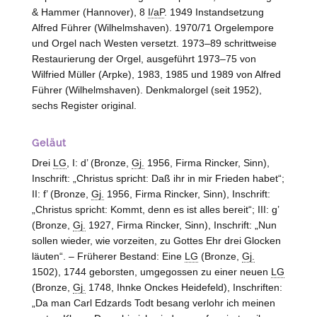
& Hammer (
Hannover
), 8
I/aP
. 1949 Instandsetzung
Alfred Führer (
Wilhelmshaven
). 1970/71 Orgelempore
und Orgel nach
Westen
versetzt. 1973–89 schrittweise
Restaurierung der Orgel, ausgeführt 1973–75 von
Wilfried Müller (
Arpke
), 1983, 1985 und 1989 von Alfred
Führer (
Wilhelmshaven
). Denkmalorgel (seit 1952),
sechs Register original.
Geläut
Drei
LG
, I: d’ (Bronze,
Gj.
1956, Firma Rincker,
Sinn
),
Inschrift: „Christus spricht: Daß ihr in mir Frieden habet“;
II: f’ (Bronze,
Gj.
1956, Firma Rincker,
Sinn
), Inschrift:
„Christus spricht: Kommt, denn es ist alles bereit“; III: g’
(Bronze,
Gj.
1927, Firma Rincker,
Sinn
), Inschrift: „Nun
sollen wieder, wie vorzeiten, zu Gottes Ehr drei Glocken
läuten“. – Früherer Bestand: Eine
LG
(Bronze,
Gj.
1502), 1744 geborsten, umgegossen zu einer neuen
LG
(Bronze,
Gj.
1748, Ihnke Onckes Heidefeld), Inschriften:
„Da man Carl Edzards Todt besang verlohr ich meinen