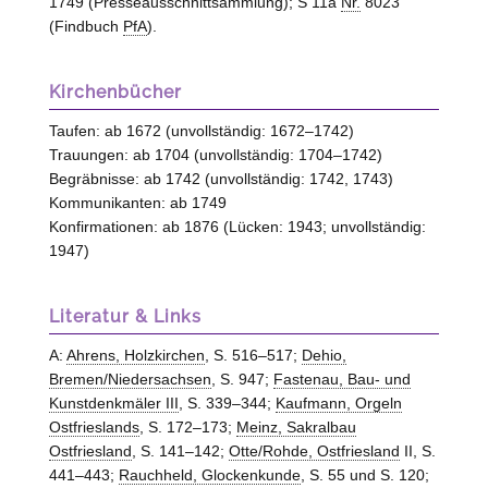
1749 (Presseausschnittsammlung); S 11a
Nr.
8023
(Findbuch
PfA
).
Kirchenbücher
Taufen: ab 1672 (unvollständig: 1672–1742)
Trauungen: ab 1704 (unvollständig: 1704–1742)
Begräbnisse: ab 1742 (unvollständig: 1742, 1743)
Kommunikanten: ab 1749
Konfirmationen: ab 1876 (Lücken: 1943; unvollständig:
1947)
Literatur & Links
A:
Ahrens, Holzkirchen
, S. 516–517;
Dehio,
Bremen/Niedersachsen
, S. 947;
Fastenau, Bau- und
Kunstdenkmäler III
, S. 339–344;
Kaufmann, Orgeln
Ostfrieslands
, S. 172–173;
Meinz, Sakralbau
Ostfriesland
, S. 141–142;
Otte/Rohde, Ostfriesland
II, S.
441–443;
Rauchheld, Glockenkunde
, S. 55 und S. 120;