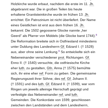
Holzkirche wurde erbaut, nachdem die erste im 11.
Jh.
abgebrannt war. Die in großen Teilen bis heute
erhaltene Granitsteinkirche wurde im frühen 13.
Jh.
errichtet. Ein Patrozinium ist nicht überliefert. Der Name
eines Geistlichen ist erst aus dem frühen 16.
Jh.
bekannt: Die 1502 gegossene Glocke nannte „her
8
Geerd“ als Pfarrer von Middels (die Glocke barst 1744).
Die Reformation breitete sich in Ostfriesland mindestens
unter Duldung des Landesherrn
Gf.
Edzard I. († 1528)
9
aus, aber ohne seine Lenkung.
So entwickelte sich ein
Nebeneinander verschiedener
prot.
Richtungen.
Gf.
Enno II. († 1540) versuchte, die ostfriesische Kirche
eher
luth.
zu gestalten,
Gfn.
Anna († 1575) bemühte
sich, ihr eine eher
ref.
Form zu geben. Die gemeinsame
Regierungszeit ihrer Söhne, des
ref.
Gf.
Johann II.
(† 1591) und des
luth.
Gf.
Edzard II. († 1599), war vom
Ringen um jeweils alleinige Herrschaft geprägt und
verfestigte das Nebeneinander
ref.
und
luth.
Gemeinden. Die Konkordate von 1599, geschlossen
zwischen den Landständen und dem Landesherrn,