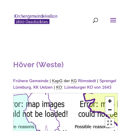
Höver (Weste)
Frühere Gemeinde
|
KapG
der
KG
Römstedt
|
Sprengel
Lüneburg
,
KK Uelzen
|
KO
:
Lüneburger KO von 1643
+
−