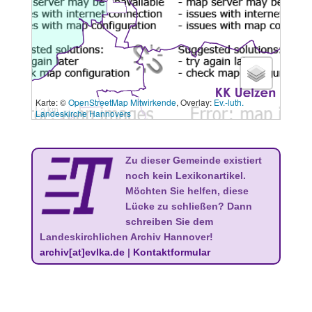
Karte: ©
OpenStreetMap Mitwirkende
, Overlay:
Ev.-luth.
3 km
Landeskirche Hannovers
Zu dieser Gemeinde existiert
noch kein Lexikonartikel.
Möchten Sie helfen, diese
Lücke zu schließen? Dann
schreiben Sie dem
Landeskirchlichen Archiv Hannover!
archiv[at]evlka.de
|
Kontaktformular