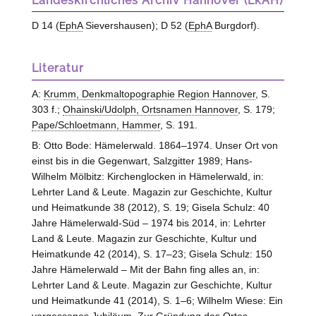
Landeskirchliches Archiv Hannover (LkAH)
D 14 (
EphA
Sievershausen); D 52 (
EphA
Burgdorf
).
Literatur
A:
Krumm, Denkmaltopographie Region Hannover
, S.
303 f.;
Ohainski/Udolph, Ortsnamen Hannover
, S. 179;
Pape/Schloetmann, Hammer
, S. 191.
B: Otto Bode: Hämelerwald. 1864–1974. Unser Ort von
einst bis in die Gegenwart, Salzgitter 1989; Hans-
Wilhelm Mölbitz: Kirchenglocken in Hämelerwald, in:
Lehrter Land & Leute. Magazin zur Geschichte, Kultur
und Heimatkunde 38 (2012), S. 19; Gisela Schulz: 40
Jahre Hämelerwald-Süd – 1974 bis 2014, in: Lehrter
Land & Leute. Magazin zur Geschichte, Kultur und
Heimatkunde 42 (2014), S. 17–23; Gisela Schulz: 150
Jahre Hämelerwald – Mit der Bahn fing alles an, in:
Lehrter Land & Leute. Magazin zur Geschichte, Kultur
und Heimatkunde 41 (2014), S. 1–6; Wilhelm Wiese: Ein
vergessenes Jubiläum. Zur Gründung des Ortes