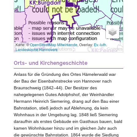
Karte: ©
OpenStreetMap Mitwirkende
, Overlay:
Ev.-luth.
3 km
Landeskirche Hannovers
Orts- und Kirchengeschichte
Anlass für die Gründung des Ortes Hämelerwald war
der Bau der Eisenbahnstrecke von Hannover nach
Braunschweig (1842–44). Der Besitzer des
nahegelegenen Gutes Adolphshof, der Weinhändler
Hermann Heinrich Siemering
,
drang auf den Bau einer
Bahnstation, stieß jedoch auf Ablehnung, da kein
Wohnhaus in der Umgebung lag. 1848 ließ Siemering
daraufhin als erstes Gebäude ein Gasthaus bauen, bald
kamen Wohnhäuser hinzu und im gleichen Jahr auch
die gewünschte Bahnstation. 1864 wurde die Siedlung