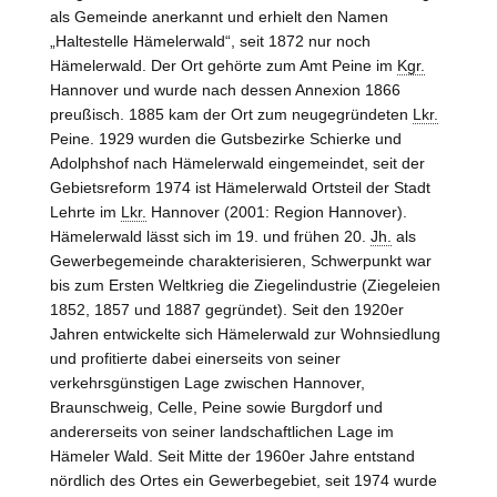
als Gemeinde anerkannt und erhielt den Namen
„Haltestelle Hämelerwald“, seit 1872 nur noch
Hämelerwald. Der Ort gehörte zum Amt
Peine
im
Kgr.
Hannover und wurde nach dessen Annexion 1866
preußisch. 1885 kam der Ort zum neugegründeten
Lkr.
Peine. 1929 wurden die Gutsbezirke Schierke und
Adolphshof nach Hämelerwald eingemeindet, seit der
Gebietsreform 1974 ist Hämelerwald Ortsteil der Stadt
Lehrte im
Lkr.
Hannover (2001: Region Hannover).
Hämelerwald lässt sich im 19. und frühen 20.
Jh.
als
Gewerbegemeinde charakterisieren, Schwerpunkt war
bis zum Ersten Weltkrieg die Ziegelindustrie (Ziegeleien
1852, 1857 und 1887 gegründet). Seit den 1920er
Jahren entwickelte sich Hämelerwald zur Wohnsiedlung
und profitierte dabei einerseits von seiner
verkehrsgünstigen Lage zwischen Hannover,
Braunschweig, Celle, Peine sowie Burgdorf und
andererseits von seiner landschaftlichen Lage im
Hämeler Wald. Seit Mitte der 1960er Jahre entstand
nördlich des Ortes ein Gewerbegebiet, seit 1974 wurde