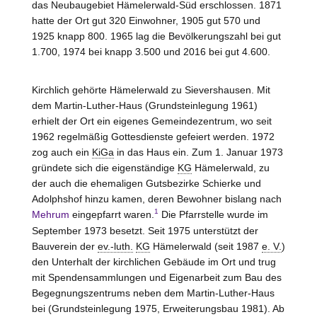
das Neubaugebiet Hämelerwald-Süd erschlossen. 1871
hatte der Ort gut 320 Einwohner, 1905 gut 570 und
1925 knapp 800. 1965 lag die Bevölkerungszahl bei gut
1.700, 1974 bei knapp 3.500 und 2016 bei gut 4.600.
Kirchlich gehörte Hämelerwald zu Sievershausen. Mit
dem Martin-Luther-Haus (Grundsteinlegung 1961)
erhielt der Ort ein eigenes Gemeindezentrum, wo seit
1962 regelmäßig Gottesdienste gefeiert werden. 1972
zog auch ein
KiGa
in das Haus ein. Zum 1. Januar 1973
gründete sich die eigenständige
KG
Hämelerwald, zu
der auch die ehemaligen Gutsbezirke Schierke und
Adolphshof hinzu kamen, deren Bewohner bislang nach
1
Mehrum
eingepfarrt waren.
Die Pfarrstelle wurde im
September 1973 besetzt. Seit 1975 unterstützt der
Bauverein der
ev.-luth.
KG
Hämelerwald (seit 1987
e. V.
)
den Unterhalt der kirchlichen Gebäude im Ort und trug
mit Spendensammlungen und Eigenarbeit zum Bau des
Begegnungszentrums neben dem Martin-Luther-Haus
bei (Grundsteinlegung 1975, Erweiterungsbau 1981). Ab