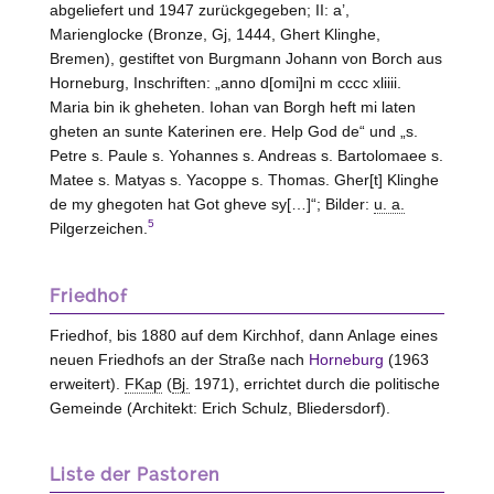
abgeliefert und 1947 zurückgegeben; II: a’,
Marienglocke (Bronze, Gj, 1444, Ghert Klinghe,
Bremen
), gestiftet von Burgmann Johann von
Borch aus
Horneburg
, Inschriften: „anno d[omi]ni m cccc xliiii.
Maria bin ik gheheten. Iohan van Borgh heft mi laten
gheten an sunte Katerinen ere. Help God de“ und „s.
Petre s. Paule s. Yohannes s. Andreas s. Bartolomaee s.
Matee s. Matyas s. Yacoppe s. Thomas. Gher[t] Klinghe
de my ghegoten hat Got gheve sy[…]“; Bilder:
u. a.
5
Pilgerzeichen.
Friedhof
Friedhof, bis 1880 auf dem Kirchhof, dann Anlage eines
neuen Friedhofs an der Straße nach
Horneburg
(1963
erweitert).
FKap
(
Bj.
1971), errichtet durch die politische
Gemeinde (Architekt: Erich Schulz,
Bliedersdorf
).
Liste der Pastoren