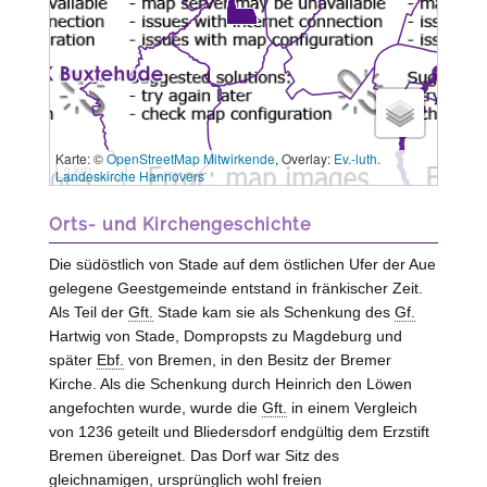
Karte: ©
OpenStreetMap Mitwirkende
, Overlay:
Ev.-luth.
3 km
Landeskirche Hannovers
Orts- und Kirchengeschichte
Die südöstlich von Stade auf dem östlichen Ufer der Aue
gelegene Geestgemeinde entstand in fränkischer Zeit.
Als Teil der
Gft.
Stade kam sie als Schenkung des
Gf.
Hartwig von
Stade
, Dompropsts zu Magdeburg und
später
Ebf.
von
Bremen
, in den Besitz der Bremer
Kirche. Als die Schenkung durch Heinrich den Löwen
angefochten wurde, wurde die
Gft.
in einem Vergleich
von 1236 geteilt und Bliedersdorf endgültig dem Erzstift
Bremen
übereignet. Das Dorf war Sitz des
gleichnamigen, ursprünglich wohl freien