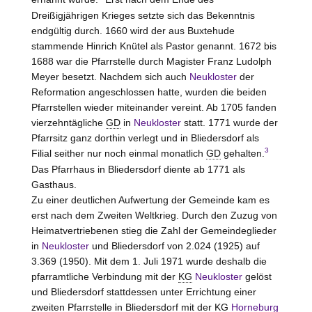
Dreißigjährigen Krieges setzte sich das Bekenntnis
endgültig durch. 1660 wird der aus Buxtehude
stammende Hinrich Knütel als Pastor genannt. 1672 bis
1688 war die Pfarrstelle durch Magister Franz Ludolph
Meyer besetzt. Nachdem sich auch
Neukloster
der
Reformation angeschlossen hatte, wurden die beiden
Pfarrstellen wieder miteinander vereint. Ab 1705 fanden
vierzehntägliche
GD
in
Neukloster
statt. 1771 wurde der
Pfarrsitz ganz dorthin verlegt und in Bliedersdorf als
3
Filial seither nur noch einmal monatlich
GD
gehalten.
Das Pfarrhaus in Bliedersdorf diente ab 1771 als
Gasthaus.
Zu einer deutlichen Aufwertung der Gemeinde kam es
erst nach dem Zweiten Weltkrieg. Durch den Zuzug von
Heimatvertriebenen stieg die Zahl der Gemeindeglieder
in
Neukloster
und Bliedersdorf von 2.024 (1925) auf
3.369 (1950). Mit dem 1. Juli 1971 wurde deshalb die
pfarramtliche Verbindung mit der
KG
Neukloster
gelöst
und Bliedersdorf stattdessen unter Errichtung einer
zweiten Pfarrstelle in Bliedersdorf mit der
KG
Horneburg