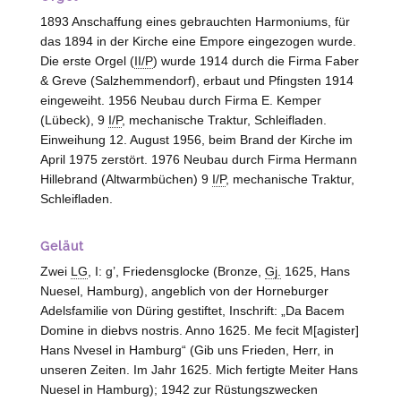
1893 Anschaffung eines gebrauchten Harmoniums, für
das 1894 in der Kirche eine Empore eingezogen wurde.
Die erste Orgel (
II/P
) wurde 1914 durch die Firma Faber
& Greve (
Salzhemmendorf
), erbaut und Pfingsten 1914
eingeweiht. 1956 Neubau durch Firma E. Kemper
(
Lübeck
), 9
I/P
, mechanische Traktur, Schleifladen.
Einweihung 12. August 1956, beim Brand der Kirche im
April 1975 zerstört. 1976 Neubau durch Firma Hermann
Hillebrand (
Altwarmbüchen
) 9
I/P
, mechanische Traktur,
Schleifladen.
Geläut
Zwei
LG
, I: g’, Friedensglocke (Bronze,
Gj.
1625, Hans
Nuesel,
Hamburg
), angeblich von der Horneburger
Adelsfamilie von
Düring
gestiftet, Inschrift: „Da Bacem
Domine in diebvs nostris. Anno 1625. Me fecit M[agister]
Hans Nvesel in Hamburg“ (Gib uns Frieden, Herr, in
unseren Zeiten. Im Jahr 1625. Mich fertigte Meiter Hans
Nuesel in Hamburg); 1942 zur Rüstungszwecken