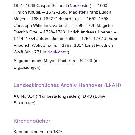
1631–1638 Caspar Schacht (
Neukloster
). – 1660
Hinrich Knütel. – 1672–1688 Magister Franz Ludolf
Meyer. – 1689–1692 Gebhard Faje. – 1692–1698
Christoph Wilhelm Overbeck. – 1698–1728 Magister
Dietrich Otte. – 1728–1743 Hinrich Andreas Hoeper. –
1744–1754 Johann Jakob Rolffs. – 1754–1767 Johann
Friedrich Wehdemann. – 1767–1814 Ernst Friedrich
Wolff (ab 1771 in
Neukloster
).
Angaben nach:
Meyer, Pastoren
I, S. 103 (mit
Ergänzungen)
Landeskirchliches Archiv Hannover (LkAH)
A 6
Nr.
914 (Pfarrbestallungsakten); D 49 (
EphA
Buxtehude).
Kirchenbücher
Kommunikanten: ab 1876