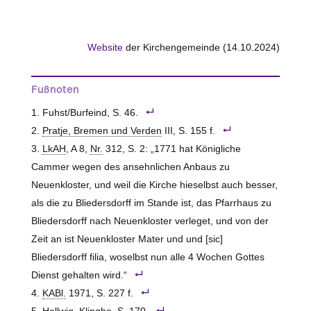
Website
der Kirchengemeinde (14.10.2024)
Fußnoten
Fuhst/Burfeind, S. 46.
Pratje, Bremen und Verden
III, S. 155 f.
LkAH
, A 8,
Nr.
312, S. 2: „1771 hat Königliche
Cammer wegen des ansehnlichen Anbaus zu
Neuenkloster, und weil die Kirche hieselbst auch besser,
als die zu Bliedersdorff im Stande ist, das Pfarrhaus zu
Bliedersdorff nach Neuenkloster verleget, und von der
Zeit an ist Neuenkloster Mater und und [sic]
Bliedersdorff filia, woselbst nun alle 4 Wochen Gottes
Dienst gehalten wird.“
KABl.
1971, S. 227 f.