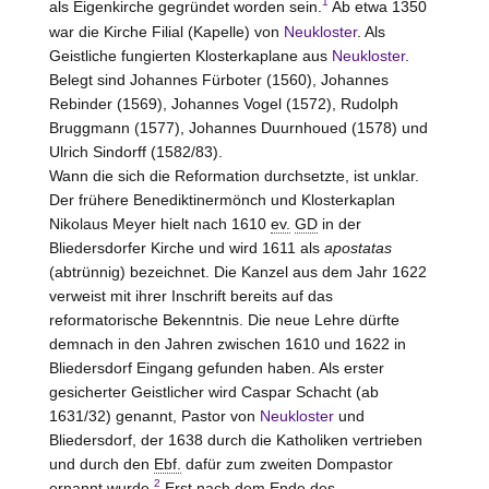
1
als Eigenkirche gegründet worden sein.
Ab etwa 1350
war die Kirche Filial (Kapelle) von
Neukloster
. Als
Geistliche fungierten Klosterkaplane aus
Neukloster
.
Belegt sind Johannes Fürboter (1560), Johannes
Rebinder (1569), Johannes Vogel (1572), Rudolph
Bruggmann (1577), Johannes Duurnhoued (1578) und
Ulrich Sindorff (1582/83).
Wann die sich die Reformation durchsetzte, ist unklar.
Der frühere Benediktinermönch und Klosterkaplan
Nikolaus Meyer hielt nach 1610
ev.
GD
in der
Bliedersdorfer Kirche und wird 1611 als
apostatas
(abtrünnig) bezeichnet. Die Kanzel aus dem Jahr 1622
verweist mit ihrer Inschrift bereits auf das
reformatorische Bekenntnis. Die neue Lehre dürfte
demnach in den Jahren zwischen 1610 und 1622 in
Bliedersdorf Eingang gefunden haben. Als erster
gesicherter Geistlicher wird Caspar Schacht (ab
1631/32) genannt, Pastor von
Neukloster
und
Bliedersdorf, der 1638 durch die Katholiken vertrieben
und durch den
Ebf.
dafür zum zweiten Dompastor
2
ernannt wurde.
Erst nach dem Ende des