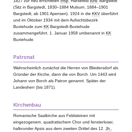
1827 zur neu errichteten
Insp.
Harsefeld
bzw.
Bargstedt
(Sitz in Bargstedt, 1830–1884 Mulsum, 1884–1901
Bargstedt, ab 1901 Apensen). 1924 in die
KKV
überführt
und im Oktober 1934 mit dem Aufsichtsbezirk
Buxtehude zum
KK
Bargstedt-Buxtehude
zusammengeführt. 1. Januar 1958 umbenannt in
KK
Buxtehude.
Patronat
Wahrscheinlich zunächst die Herren von
Bliedersdorf
als
Gründer der Kirche, dann die von
Borch
. Um 1443 wird
Johann von
Borch
als Patron genannt. Später der
Landesherr (bis 1871).
Kirchenbau
Romanische Saalkirche aus Feldsteinen mit
eingezogenem, quadratischem Chor und fensterloser,
halbrunder Apsis aus dem zweiten Drittel des 12.
Jh.
,