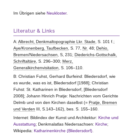
Im Übrigen siehe
Neukloster
.
Literatur & Links
A:
Albrecht, Denkmaltopographie Lkr. Stade
, S. 101 f.;
Aye/Kronenberg, Taufbecken
, S. 77,
Nr.
48;
Dehio,
Bremen/Niedersachsen
, S, 231;
Diederichs-Gottschalk,
Schriftaltäre
, S. 296–300;
Merz,
Generalkirchenvisitation
, S. 106–110.
B: Christian Fuhst, Gerhard Burfeind: Bliedersdorf, wie
es wurde, was es ist, Bliedersdorf [1988]; Christian
Fuhst: St. Katharinen in Bliedersdorf, [Bliedersdorf
2008]; Johann Hinrich Pratje: Nachrichten vom Gerichte
Delmb und von den Kirchen daselbst (=
Pratje, Bremen
und Verden
III, S.143–162), bes. S. 155–160.
Internet: Bildindex der Kunst und Architektur:
Kirche und
Ausstattung
; Denkmalatlas Niedersachsen:
Kirche
;
Wikipedia:
Katharinenkirche (Bliedersdorf)
.