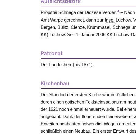
Aufsichtsbezirk
4
Propstei Schnega der Diözese Verden.
– Nach 
Amt Warpe gerechnet, dann zur
Insp.
Lüchow. Vo
Bergen, Bülitz, Clenze, Krummasel, Schnega un
KK
) Lüchow. Seit 1. Januar 2006
KK
Lüchow-Da
Patronat
Der Landesherr (bis 1871).
Kirchenbau
Der Standort der ersten Kirche war im östliche
durch einen gotischen Feldsteinsaalbau am heut
der 1621 noch einmal erneuert wurde. Bei einem 
aufgebaut. Dank der florierenden Leinewebere
Erweiterungsbauten notwendig. Wegen erneut
schließlich einen Neubau. Ein erster Entwurf 