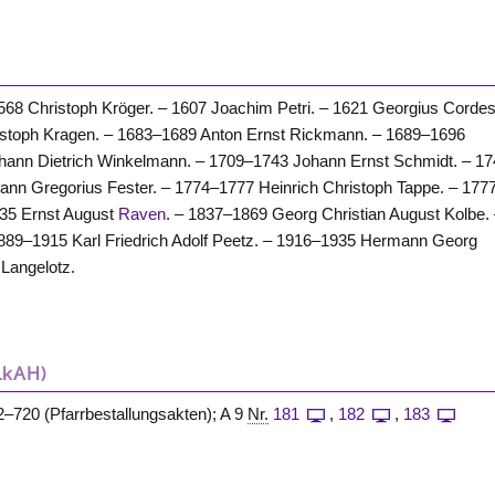
568 Christoph Kröger. – 1607 Joachim Petri. – 1621 Georgius Cordes
istoph Kragen. – 1683–1689 Anton Ernst Rickmann. – 1689–1696
ohann Dietrich Winkelmann. – 1709–1743 Johann Ernst Schmidt. – 1
nn Gregorius Fester. – 1774–1777 Heinrich Christoph Tappe. – 177
835 Ernst August
Raven
. – 1837–1869 Georg Christian August Kolbe.
1889–1915 Karl Friedrich Adolf Peetz. – 1916–1935 Hermann Georg
 Langelotz.
LkAH)
–720 (Pfarrbestallungsakten); A 9
Nr.
181
,
182
,
183