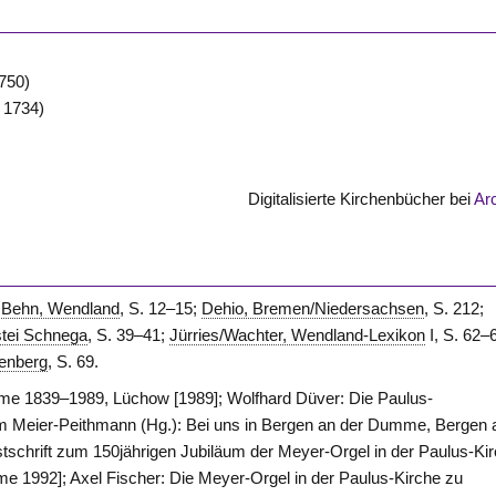
750)
 1734)
Digitalisierte Kirchenbücher bei
Ar
;
Behn, Wendland
, S. 12–15;
Dehio, Bremen/Niedersachsen
, S. 212;
stei Schnega
, S. 39–41;
Jürries/Wachter, Wendland-Lexikon
I, S. 62–
enberg
, S. 69.
me 1839–1989, Lüchow [1989]; Wolfhard Düver: Die Paulus-
 Meier-Peithmann (Hg.): Bei uns in Bergen an der Dumme, Bergen 
tschrift zum 150jährigen Jubiläum der Meyer-Orgel in der Paulus-Ki
 1992]; Axel Fischer: Die Meyer-Orgel in der Paulus-Kirche zu