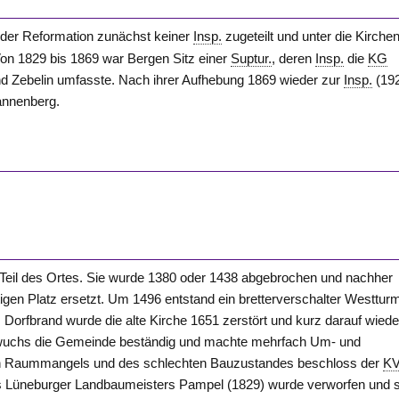
der Reformation zunächst keiner
Insp.
zugeteilt und unter die Kirche
n 1829 bis 1869 war Bergen Sitz einer
Suptur.
, deren
Insp.
die
KG
d Zebelin umfasste. Nach ihrer Aufhebung 1869 wieder zur
Insp.
(19
nnenberg.
n Teil des Ortes. Sie wurde 1380 oder 1438 abgebrochen und nachher
igen Platz ersetzt. Um 1496 entstand ein bretterverschalter Westtur
Dorfbrand wurde die alte Kirche 1651 zerstört und kurz darauf wiede
i wuchs die Gemeinde beständig und machte mehrfach Um- und
en Raummangels und des schlechten Bauzustandes beschloss der
K
des Lüneburger Landbaumeisters Pampel (1829) wurde verworfen und s