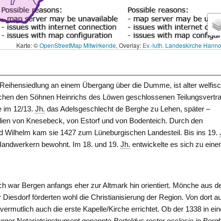
Karte: ©
OpenStreetMap Mitwirkende
, Overlay:
Ev.-luth. Landeskirche Hann
 Reihensiedlung an einem Übergang über die Dumme, ist alter welfis
schen den Söhnen Heinrichs des Löwen geschlossenen Teilungsvertr
e im 12/13.
Jh.
das Adelsgeschlecht de Berghe zu Lehen, später –
ilien von
Knesebeck
, von
Estorf
und von
Bodenteich
. Durch den
 Wilhelm kam sie 1427 zum Lüneburgischen Landesteil. Bis ins 19.
Handwerkern bewohnt. Im 18. und 19.
Jh.
entwickelte es sich zu ein
ich war Bergen anfangs eher zur Altmark hin orientiert. Mönche aus 
r
Diesdorf
förderten wohl die Christianisierung der Region. Von dort a
vermutlich auch die erste Kapelle/Kirche errichtet. Ob der 1338 in ei
rger Notariatsinstrument genannte
Bertoldus rector ecclesie in Berg