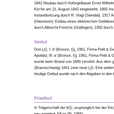
1842 Neubau durch Hoforgelbauer Ernst Wilhel
Kirche am 21. August 1842 eingeweiht. 1865 In
Instandsetzung durch R. Voigt (
Stendal
). 1917 
(
Hannover
); Einbau eines elektrischen Gebläs
durch Albrecht Frerichs (
Göttingen
), 1992 durch
Geläut
Drei
LG
, I: d’ (Bronze,
Gj.
1961, Firma Petit & G
Apolda
); III: a’ (Bronze,
Gj.
1961, Firma Petit & 
wurde beim Brand von 1840 zerstört. Aus dem 
(
Braunschweig
) 1841 zwei neue
LG
. Eine weite
heutige Geläut wurde nach den Abgaben in den 
Friedhof
In Trägerschaft der
KG
; ursprünglich bei der Ki
neu angelegt.
FKap
(
Bj.
1966).