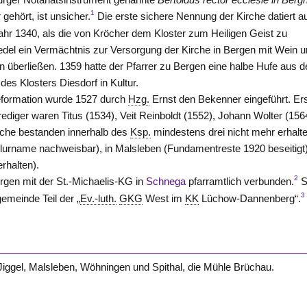
1
 gehört, ist unsicher.
Die erste sichere Nennung der Kirche datiert a
hr 1340, als die von
Kröcher
dem Kloster zum Heiligen Geist zu
del ein Vermächtnis zur Versorgung der Kirche in Bergen mit Wein 
n überließen. 1359 hatte der Pfarrer zu Bergen eine halbe Hufe aus 
 des Klosters
Diesdorf
in Kultur.
formation wurde 1527 durch
Hzg.
Ernst den Bekenner eingeführt. Er
ediger waren Titus (1534), Veit Reinboldt (1552), Johann Wolter (156
rche bestanden innerhalb des
Ksp.
mindestens drei nicht mehr erhalt
 Flurname nachweisbar), in Malsleben (Fundamentreste 1920 beseitigt
erhalten).
2
rgen mit der St.-Michaelis-KG in
Schnega
pfarramtlich verbunden.
S
3
emeinde Teil der „
Ev.-luth.
GKG
West im
KK
Lüchow-Dannenberg
“.
Jiggel, Malsleben, Wöhningen und Spithal, die Mühle Brüchau.