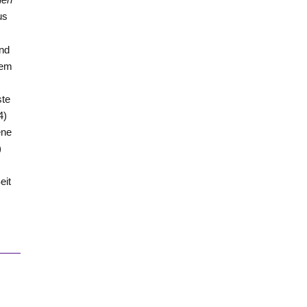
us
und
dem
ste
4)
ene
)
eit