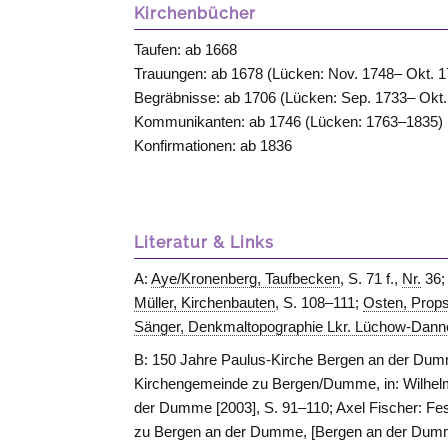
Kirchenbücher
Taufen: ab 1668
Trauungen: ab 1678 (Lücken: Nov. 1748– Okt. 1
Begräbnisse: ab 1706 (Lücken: Sep. 1733– Okt.
Kommunikanten: ab 1746 (Lücken: 1763–1835)
Konfirmationen: ab 1836
Literatur & Links
A:
Aye/Kronenberg, Taufbecken
, S. 71 f.,
Nr.
36
Müller, Kirchenbauten
, S. 108–111;
Osten, Prop
Sänger, Denkmaltopographie Lkr. Lüchow-Dann
B: 150 Jahre Paulus-Kirche Bergen an der Dum
Kirchengemeinde zu Bergen/Dumme, in: Wilhelm
der Dumme [2003], S. 91–110; Axel Fischer: Fes
zu Bergen an der Dumme, [Bergen an der Dumme