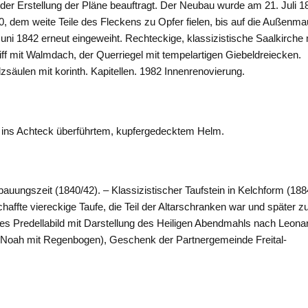
 der Erstellung der Pläne beauftragt. Der Neubau wurde am 21. Juli 1
, dem weite Teile des Fleckens zu Opfer fielen, bis auf die Außenm
ni 1842 erneut eingeweiht. Rechteckige, klassizistische Saalkirche 
ff mit Walmdach, der Querriegel mit tempelartigen Giebeldreiecken.
zsäulen mit korinth. Kapitellen. 1982 Innenrenovierung.
 ins Achteck überführtem, kupfergedecktem Helm.
auungszeit (1840/42). – Klassizistischer Taufstein in Kelchform (188
affte viereckige Taufe, die Teil der Altarschranken war und später z
es Predellabild mit Darstellung des Heiligen Abendmahls nach Leona
rche Noah mit Regenbogen), Geschenk der Partnergemeinde Freital-