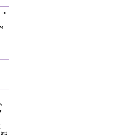
n im
24:
m,
r
V
tatt