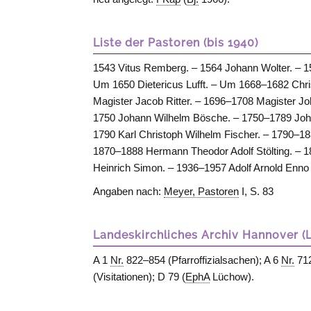
Liste der Pastoren (bis 1940)
1543 Vitus Remberg. – 1564 Johann Wolter. – 1
Um 1650 Dietericus Lufft. – Um 1668–1682 Chr
Magister Jacob Ritter. – 1696–1708 Magister J
1750 Johann Wilhelm Bösche. – 1750–1789 Joha
1790 Karl Christoph Wilhelm Fischer. – 1790–1
1870–1888 Hermann Theodor Adolf Stölting. – 
Heinrich Simon. – 1936–1957 Adolf Arnold Enno
Angaben nach:
Meyer, Pastoren
I, S. 83
Landeskirchliches Archiv Hannover (
A 1
Nr.
822–854 (Pfarroffizialsachen); A 6
Nr.
712
(Visitationen); D 79 (
EphA
Lüchow).