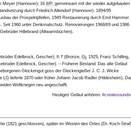
m Meyer (
Hannover
); 16
II/P
; gemeinsam mit der wieder aufgebauten
standsetzung durch Friedrich
Altendorf
(
Hannover
). 1894/95
Ausbau der Prospektpfeifen. 1949 Restaurierung durch Emil Hammer
es. Seit 1960 unter Denkmalschutz. Renovierungen 1968/69 und 1986
 Gebrüder Hillebrand (
Altwarmbüchen
).
ebrüder Edelbrock,
Gescher
); II: f’ (Bronze,
Gj.
1929, Franz Schilling,
Gebrüder Edelbrock,
Gescher
). – Früherer Bestand: Das alte Geläut
geborgenen Glockengut goss der Glockengießer J. C. J. Wicke
re
LG
lieferte 1870 oder früher Johann Jacob Radler (
Hildesheim
). Da
beiden Weltkriegen neu angeschafft.
Heutiges Geläut anhören:
#createsounds
rche (1821 geschlossen), später im
Westen
des Ortes (Dr.-Koch-Stra