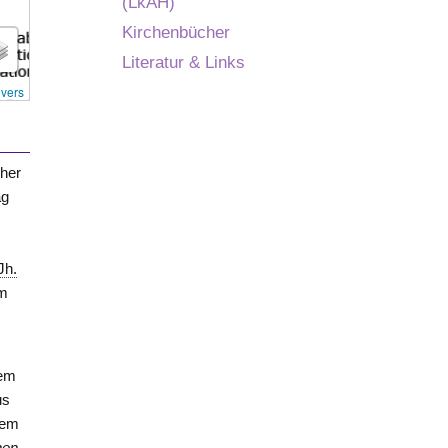
(LkAH)
Kirchenbücher
Literatur & Links
overs
cher
ag
Jh.
em
dem
us
nem
hen