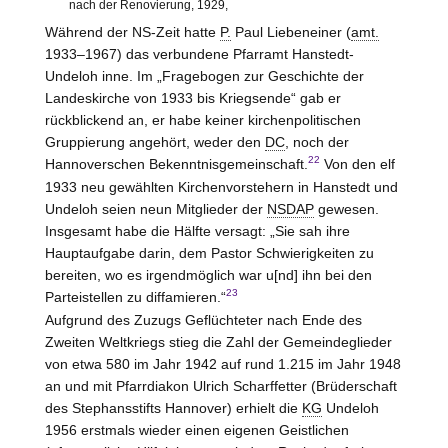
nach der Renovierung, 1929,
Während der NS-Zeit hatte
P.
Paul Liebeneiner (
amt.
1933–1967) das verbundene Pfarramt Hanstedt-
Undeloh inne. Im „Fragebogen zur Geschichte der
Landeskirche von 1933 bis Kriegsende“ gab er
rückblickend an, er habe keiner kirchenpolitischen
Gruppierung angehört, weder den
DC
, noch der
22
Hannoverschen Bekenntnisgemeinschaft.
Von den elf
1933 neu gewählten Kirchenvorstehern in Hanstedt und
Undeloh seien neun Mitglieder der
NSDAP
gewesen.
Insgesamt habe die Hälfte versagt: „Sie sah ihre
Hauptaufgabe darin, dem Pastor Schwierigkeiten zu
bereiten, wo es irgendmöglich war u[nd] ihn bei den
23
Parteistellen zu diffamieren.“
Aufgrund des Zuzugs Geflüchteter nach Ende des
Zweiten Weltkriegs stieg die Zahl der Gemeindeglieder
von etwa 580 im Jahr 1942 auf rund 1.215 im Jahr 1948
an und mit Pfarrdiakon Ulrich Scharffetter (Brüderschaft
des Stephansstifts Hannover) erhielt die
KG
Undeloh
1956 erstmals wieder einen eigenen Geistlichen