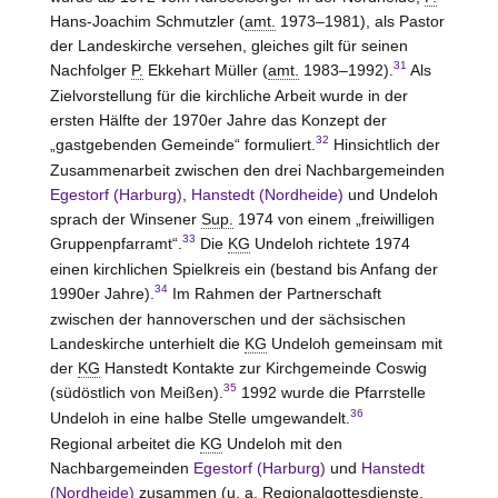
Hans-Joachim Schmutzler (
amt.
1973–1981), als Pastor
der Landeskirche versehen, gleiches gilt für seinen
31
Nachfolger
P.
Ekkehart Müller (
amt.
1983–1992).
Als
Zielvorstellung für die kirchliche Arbeit wurde in der
ersten Hälfte der 1970er Jahre das Konzept der
32
„gastgebenden Gemeinde“ formuliert.
Hinsichtlich der
Zusammenarbeit zwischen den drei Nachbargemeinden
Egestorf (Harburg)
,
Hanstedt (Nordheide)
und Undeloh
sprach der Winsener
Sup.
1974 von einem „freiwilligen
33
Gruppenpfarramt“.
Die
KG
Undeloh richtete 1974
einen kirchlichen Spielkreis ein (bestand bis Anfang der
34
1990er Jahre).
Im Rahmen der Partnerschaft
zwischen der hannoverschen und der sächsischen
Landeskirche unterhielt die
KG
Undeloh gemeinsam mit
der
KG
Hanstedt Kontakte zur Kirchgemeinde Coswig
35
(südöstlich von Meißen).
1992 wurde die Pfarrstelle
36
Undeloh in eine halbe
Stelle
umgewandelt.
Regional arbeitet die
KG
Undeloh mit den
Nachbargemeinden
Egestorf (Harburg)
und
Hanstedt
(Nordheide)
zusammen (
u. a.
Regionalgottesdienste,