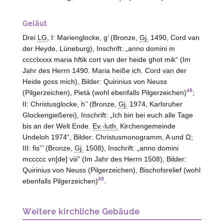
Geläut
Drei
LG
, I: Marienglocke, g’ (Bronze,
Gj.
1490, Cord van
der Heyde, Lüneburg), Inschrift: „anno domini m
cccclxxxx maria hftik cort van der heide ghot mik“ (Im
Jahr des Herrn 1490. Maria heiße ich. Cord van der
Heide goss mich), Bilder: Quirinius von Neuss
48
(Pilgerzeichen), Pietà (wohl ebenfalls Pilgerzeichen)
;
II: Christusglocke, h’’ (Bronze,
Gj.
1974, Karlsruher
Glockengießerei), Inschrift: „Ich bin bei euch alle Tage
bis an der Welt Ende.
Ev.-luth.
Kirchengemeinde
Undeloh 1974“, Bilder: Christusmonogramm, A und Ω;
III: fis’’’ (Bronze,
Gj.
1508), Inschrift: „anno domini
mccccc vn[de] viii“ (Im Jahr des Herrn 1508), Bilder:
Quirinius von Neuss (Pilgerzeichen), Bischofsrelief (wohl
49
ebenfalls Pilgerzeichen)
.
Weitere kirchliche Gebäude