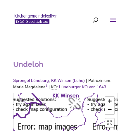
Undeloh
Sprengel Lüneburg
,
KK Winsen (Luhe)
| Patrozinium:
1
Maria Magdalena
|
KO
:
Lüneburger KO von 1643
+
−