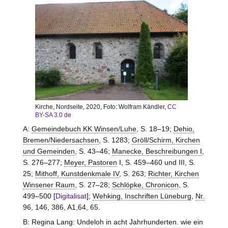
Kirche, Nordseite, 2020, Foto: Wolfram Kändler,
CC
BY-SA 3.0 de
A:
Gemeindebuch KK Winsen/Luhe
, S. 18–19;
Dehio,
Bremen/Niedersachsen
, S. 1283;
Gröll/Schirm, Kirchen
und Gemeinden
, S. 43–46;
Manecke, Beschreibungen I
,
S. 276–277;
Meyer, Pastoren
I, S. 459–460 und III, S.
25;
Mithoff, Kunstdenkmale IV
, S. 263;
Richter, Kirchen
Winsener Raum
, S. 27–28;
Schlöpke, Chronicon
, S.
499–500 [
Digitalisat
];
Wehking, Inschriften Lüneburg
,
Nr.
96, 146, 386, A1,64, 65.
B: Regina Lang: Undeloh in acht Jahrhunderten. wie ein