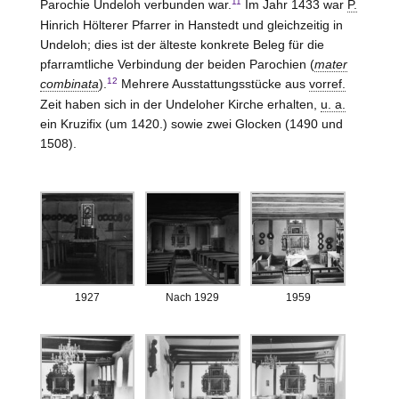
11
Parochie Undeloh verbunden war.
Im Jahr 1433 war
P.
Hinrich Hölterer Pfarrer in Hanstedt und gleichzeitig in
Undeloh; dies ist der älteste konkrete Beleg für die
pfarramtliche Verbindung der beiden Parochien (
mater
12
combinata
).
Mehrere Ausstattungsstücke aus
vorref.
Zeit haben sich in der Undeloher Kirche erhalten,
u. a.
ein Kruzifix (um 1420.) sowie zwei Glocken (1490 und
1508).
1927
Nach 1929
1959