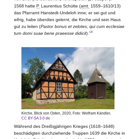
1568 hatte
P.
Laurentius Schütte (
amt.
1559–1610/13)
das Pfarramt Hanstedt-Undeloh inne; er sei gut und
eifrig, habe überdies gelernt, die Kirche und sein Haus
gut zu leiten (
Pastor bonus et zelotes, qui cum ecclesiae
16
tum domi suae bene praeesse didicit
).
Kirche, Blick von Osten, 2020, Foto: Wolfram Kändler,
CC BY-SA 3.0 de
Während des Dreißigjährigen Krieges (1618–1648)
beschädigten durchziehende Truppen 1639 die Kirche in