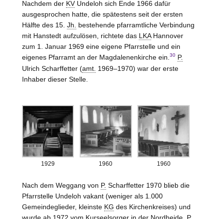
Nachdem der
KV
Undeloh sich Ende 1966 dafür
ausgesprochen hatte, die spätestens seit der ersten
Hälfte des 15.
Jh.
bestehende pfarramtliche Verbindung
mit Hanstedt aufzulösen, richtete das
LKA
Hannover
zum 1. Januar 1969 eine eigene Pfarrstelle und ein
30
eigenes Pfarramt an der Magdalenenkirche ein.
P.
Ulrich Scharffetter (
amt.
1969–1970) war der erste
Inhaber dieser
Stelle
.
1929
1960
1960
Nach dem Weggang von
P.
Scharffetter 1970 blieb die
Pfarrstelle Undeloh vakant (weniger als 1.000
Gemeindeglieder, kleinste
KG
des Kirchenkreises) und
wurde ab 1972 vom Kurseelsorger in der Nordheide,
P.