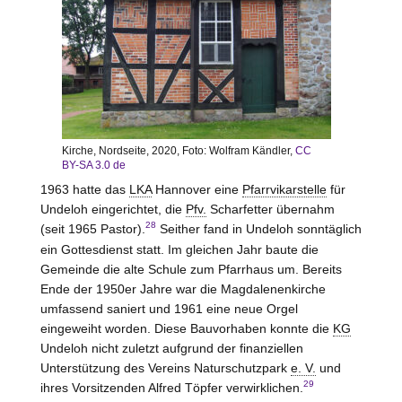
Kirche, Nordseite, 2020, Foto: Wolfram Kändler,
CC
BY-SA 3.0 de
1963 hatte das
LKA
Hannover eine
Pfarrvikarstelle
für
Undeloh eingerichtet, die
Pfv.
Scharfetter übernahm
28
(seit 1965 Pastor).
Seither fand in Undeloh sonntäglich
ein Gottesdienst statt. Im gleichen Jahr baute die
Gemeinde die alte Schule zum Pfarrhaus um. Bereits
Ende der 1950er Jahre war die Magdalenenkirche
umfassend saniert und 1961 eine neue Orgel
eingeweiht worden. Diese Bauvorhaben konnte die
KG
Undeloh nicht zuletzt aufgrund der finanziellen
Unterstützung des Vereins Naturschutzpark
e. V.
und
29
ihres Vorsitzenden Alfred Töpfer verwirklichen.