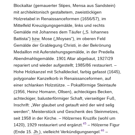
Blockaltar (gemauerter Stipes, Mensa aus Sandstein)
mit architektonisch gestaltetem, zweistöckigen
Holzretabel in Renaissanceformen (1656/57), im
Mittelfeld Kreuzigungsgemälde, links und rechts
Gemälde mit Johannes dem Täufer („S. Iohannes
Battista“)
bzw.
Mose („Moyses“), im oberen Feld
Gemälde der Grablegung Christi, in der Bekrönung
Medaillon mit Auferstehungsgemälde, in der Predella
Abendmahlsgemälde. 1901 Altar abgebaut, 1927/29
repariert und wieder aufgestellt; 1985/86 restauriert. –
Hohe
Holzkanzel mit Schalldeckel, farbig gefasst (1645),
polygonaler Kanzelkorb in Renaissanceformen, auf
einer schlanken Holzstütze. – Pokalförmige Steintaufe
(1956, Heinz Homann, Ollsen), achteckiges Becken,
achteckiger, balusterförmiger Schaft, vierseitiger Fuß,
Inschrift: „Wer glaubet und getauft wird der wird selig
werden“; Meisterstück und Geschenk des Steinmetzes,
seit 1958 in der Kirche. – Hölzernes Kruzifix (wohl um
45
1420), 1929 restauriert und ergänzt.
– Hölzerne Figur
46
(Ende 15.
Jh.
), vielleicht Verkündigungsengel.
–