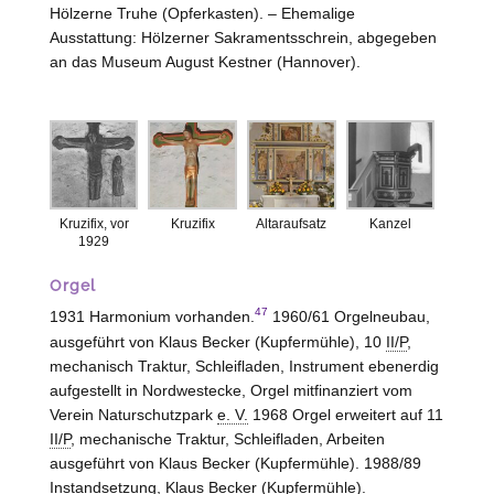
Hölzerne Truhe (Opferkasten). – Ehemalige
Ausstattung: Hölzerner Sakramentsschrein, abgegeben
an das Museum August Kestner (Hannover).
Kruzifix, vor
Kruzifix
Altaraufsatz
Kanzel
1929
Orgel
47
1931 Harmonium vorhanden.
1960/61 Orgelneubau,
ausgeführt von Klaus Becker (Kupfermühle), 10
II/P
,
mechanisch Traktur, Schleifladen, Instrument ebenerdig
aufgestellt in Nordwestecke, Orgel mitfinanziert vom
Verein Naturschutzpark
e. V.
1968 Orgel erweitert auf 11
II/P
, mechanische Traktur, Schleifladen, Arbeiten
ausgeführt von Klaus Becker (Kupfermühle). 1988/89
Instandsetzung, Klaus Becker (Kupfermühle).