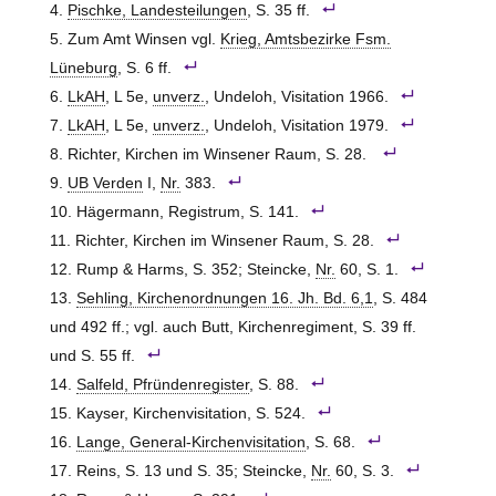
Pischke, Landesteilungen
, S. 35 ff.
Zum Amt Winsen vgl.
Krieg, Amtsbezirke Fsm.
Lüneburg
, S. 6 ff.
LkAH
, L 5e,
unverz.
, Undeloh, Visitation 1966.
LkAH
, L 5e,
unverz.
, Undeloh, Visitation 1979.
Richter, Kirchen im Winsener Raum, S. 28.
UB Verden
I,
Nr.
383.
Hägermann, Registrum, S. 141.
Richter, Kirchen im Winsener Raum, S. 28.
Rump & Harms, S. 352; Steincke,
Nr.
60, S. 1.
Sehling, Kirchenordnungen 16. Jh. Bd. 6,1
, S. 484
und 492 ff.; vgl. auch Butt, Kirchenregiment, S. 39 ff.
und S. 55 ff.
Salfeld, Pfründenregister
, S. 88.
Kayser, Kirchenvisitation, S. 524.
Lange, General-Kirchenvisitation
, S. 68.
Reins, S. 13 und S. 35; Steincke,
Nr.
60, S. 3.