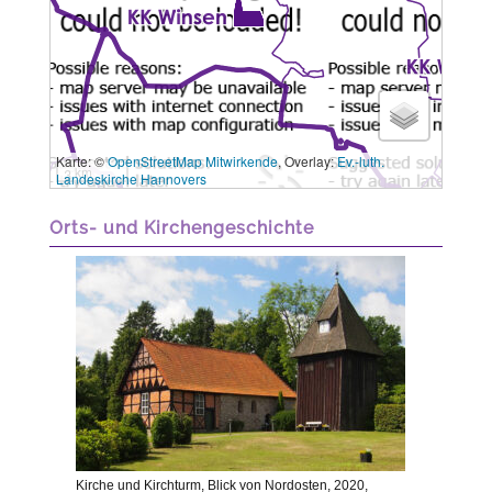
Karte: ©
OpenStreetMap Mitwirkende
, Overlay:
Ev.-luth.
3 km
Landeskirche Hannovers
Orts- und Kirchengeschichte
Kirche und Kirchturm, Blick von Nordosten, 2020,