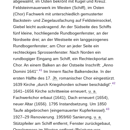
abgewalmt, im Osten bekrönt mit Kugel und Kreuz.
Feldsteinmauerwerk im
Westen
(Schiff), im Osten
(Chor) Fachwerk mit unterschiedlich gemusterter
Backstein- und Ziegelausfachung auf Feldsteinsockel,
Giebel leicht auskragend. An der Südseite des Schiffs
fünf kleine, hochliegende Rundbogenfenster, an der
Nordseite drei; an der Westseite ein langgezogenes
Rundbogenfenster; am Chor an jeder Seite ein
rechteckiges Sprossenfenster. Nach Norden ein
rundbogiger Eingang am Schiff, ein Rechteckportal am
Chor. An einem Balken an der Ostseite Inschrift: „Anno
41
Domini 1641“.
Im Innern flache Balkendecke. In der
ersten Hälfte des 17.
Jh.
romanischer Chor eingestürzt.
42
1639 Kirche „durch Kriegshorden schwer beschädigt“.
1641–1656 Kirche schrittweise erneuert,
u. a.
Fachwerkchor erbaut (1641), Dach erneuert (1654),
neuer Altar (1656). 1795 Instandsetzung. Um 1850
43
Taufe abgebrochen (eingemauerter Kupferkessel).
1927–29 Renovierung. 1959/60 Sanierung,
u. a.
Stützpfeiler am Schiff entfernt, Fenster zurückgebaut,
Orgelempore im
Westen
entfernt (Brüstung war