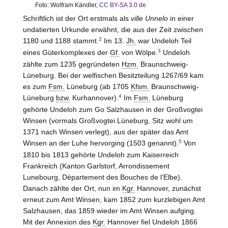
Foto: Wolfram Kändler,
CC BY-SA 3.0 de
Schriftlich ist der Ort erstmals als
ville Unnelo
in einer
undatierten Urkunde erwähnt, die aus der Zeit zwischen
2
1180 und 1188 stammt.
Im 13.
Jh.
war Undeloh Teil
3
eines Güterkomplexes der
Gf.
von Wölpe.
Undeloh
zählte zum 1235 gegründeten
Hzm.
Braunschweig-
Lüneburg. Bei der welfischen Besitzteilung 1267/69 kam
es zum
Fsm.
Lüneburg (ab 1705
Kfsm.
Braunschweig-
4
Lüneburg
bzw.
Kurhannover).
Im
Fsm.
Lüneburg
gehörte Undeloh zum Go
Salzhausen
in der Großvogtei
Winsen (vormals Großvogtei Lüneburg, Sitz wohl um
1371 nach Winsen verlegt), aus der später das Amt
5
Winsen an der Luhe hervorging (1503 genannt).
Von
1810 bis 1813 gehörte Undeloh zum Kaiserreich
Frankreich (Kanton
Garlstorf
, Arrondissement
Lunebourg, Département des Bouches de l’Elbe).
Danach zählte der Ort, nun im
Kgr.
Hannover, zunächst
erneut zum Amt Winsen, kam 1852 zum kurzlebigen Amt
Salzhausen
, das 1859 wieder im Amt Winsen aufging.
Mit der Annexion des
Kgr.
Hannover fiel Undeloh 1866