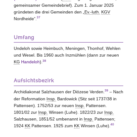
gemeinsamer Gemeindebrief). Zum 1. Januar 2025
gründeten die drei Gemeinden den „
Ev.-luth.
KGV
37
Nordheide“.
Umfang
Undeloh sowie Heimbuch, Meningen, Thonhof, Wehlen
und Wesel. Bis 1960 auch Inzmühlen (dann zur neuen
38
KG
Handeloh
).
Aufsichtsbezirk
39
Archidiakonat Salzhausen der Diözese Verden.
– Nach
der Reformation
Insp.
Bardowick (Sitz seit 1737/38 in
Pattensen). 1752/53 zur neuen
Insp.
Pattensen.
1801/02 zur
Insp.
Winsen (Luhe). 1822/23 zur
Insp.
Salzhausen, 1851/52 umbenannt in
Insp.
Pattensen;
40
1924
KK
Pattensen. 1925 zum
KK
Winsen (Luhe).