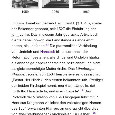
1959
1960
1960
Im
Fsm.
Lüneburg betrieb
Hzg.
Ernst I. († 1546), später
der Bekenner genannt, seit 1527 die Einführung der
luth.
Lehre. Das in diesem Jahr gedruckte Artikelbuch
diente dabei, obwohl die Landstände es abgelehnt
13
hatten, als Leitfaden.
Die pfarramtliche Verbindung
von Undeloh und
Hanstedt
blieb auch nach der
Reformation bestehen; allerdings wird Undeloh häufig
als abhängige Kapellengemeinde bezeichnet und nicht
als gleichberechtigte Mutterkirche. Das
Lüneburger
Pfründenregister
von 1534 beispielsweise, dass ist mit
„Pastor Her Hinrick“ den ersten bekannten
luth.
Prediger
der beiden Kirchspiel nennt, merkt an: „Undello, dat
14
horth tho Hanstede In, und is ein Capelle“.
Das
Protokoll der Visitation von 1543 hingegen führt mit
P.
Henricus Krogmann vielleicht den vollständigen Namen
des 1534 erwähnten Pfarrers an und spricht überdies
15
von zwei (verbundenen) Kirchspielen („ii Caspel“).