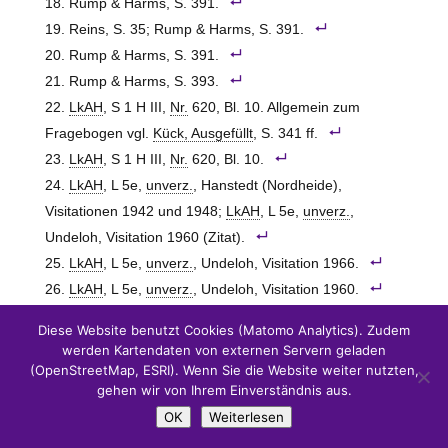
Rump & Harms, S. 391.
Reins, S. 35; Rump & Harms, S. 391.
Rump & Harms, S. 391.
Rump & Harms, S. 393.
LkAH
, S 1 H III,
Nr.
620, Bl. 10. Allgemein zum
Fragebogen vgl.
Kück, Ausgefüllt
, S. 341 ff.
LkAH
, S 1 H III,
Nr.
620, Bl. 10.
LkAH
, L 5e,
unverz.
, Hanstedt (Nordheide),
Visitationen 1942 und 1948;
LkAH
, L 5e,
unverz.
,
Undeloh, Visitation 1960 (Zitat).
LkAH
, L 5e,
unverz.
, Undeloh, Visitation 1966.
LkAH
, L 5e,
unverz.
, Undeloh, Visitation 1960.
LkAH
, L 5e,
unverz.
, Undeloh, Visitation 1966.
Diese Website benutzt Cookies (Matomo Analytics). Zudem
KABl.
1963, S. 138.
werden Kartendaten von externen Servern geladen
Vgl.
u. a.
LkAH
, L 5e,
unverz.
, Undeloh, Visitation
(OpenStreetMap, ESRI). Wenn Sie die Website weiter nutzten,
gehen wir von Ihrem Einverständnis aus.
1960;
LKA
, G 9 B, Undeloh Bd. I, passim. Zum Verein
OK
Weiterlesen
Naturschutzpark, gegründet 1909, vgl. Reins, S. 40 f.
Die Aktivitäten des Vereins führten 1921 zur Gründung