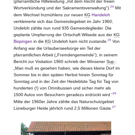
(pfarramtliche Hilfeleistung „mit dem Recht der freien
24
Wortverkündung und der Sakramentsverwaltung“).
Mit
dem Wechsel Inzmühlens zur neuen
KG
Handeloh
verkleinerte sich das Gemeindegebiet im Jahr 1960;
Undeloh zählte nun rund 935 Gemeindeglieder. Die
geplante Umpfarrung der Ortschaft Wilsede aus der
KG
25
Bispingen
in die
KG
Undeloh kam nicht zustande.
Von
Anfang war die Urlauberseelsorge ein Teil der
pfarramtlichen Arbeit („Fremdengemeinde“); in seinem
Bericht zur Visitation 1960 schrieb der Winsener
Sup.
:
„Man muß es gesehen haben, wie dieses kleine Dorf im
Sommer bis in den späten Herbst hinein Sonntag für
Sonntag und in der Zeit der Heideblüte Tag für Tag von
hunderten (!) von Omnibussen und sicher mehr als
26
1500 Autos von Besuchern geradezu erdrückt wird.“
Mitte der 1960er Jahre zählte das Naturschutzgebiet
27
Lüneburger Heide jährlich rund 2,5 Millionen Gäste.