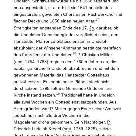
Undeloh. Schrittweise wurde sie bis 1656 repariert und
neu ausgestattet,
u. a.
erhielt sie 1641 anstelle des
eingestürzten, gewölbten Chors einen Fachwerkchor mit
17
flacher Decke und 1656 einen neuen Altar.
Streitigkeiten entstanden Ende des 17.
Jh.
darüber, ob
die Undeloher Gemeindeglieder verpflichtet seien, den
Hanstedter Pfarrer zu Gottesdiensten in Undeloh
abzuholen; der Winsener Amtmann bestätigte mehrfach
18
den Fahrdienst der Undeloher.
P.
Christian Müller
(
amt.
1754–1788) regte in den 1760er Jahren an, die
baufällige Kirche in Undeloh abzubrechen und mit dem
gewonnenen Material das Hanstedter Gotteshaus
auszubessern. Er konnte seine Pläne jedoch nicht
durchsetzen; 1795 ließ die Gemeinde Undeloh ihre
19
Kirche instand setzen.
Traditionell hatte in Undeloh
alle zwei Wochen ein Gottesdienst stattgefunden. Aus
Altersgründen war
P.
Müller gegen Ende seiner Amtszeit
jedoch nur noch alle drei Wochen in die
Magdalenenkirche gekommen. Sein Nachfolger,
P.
Friedrich Ludolph Kregel (
amt.
1789–1825), setzte
durch, dass der Drei-Wochen-Rhythmus beibehalten