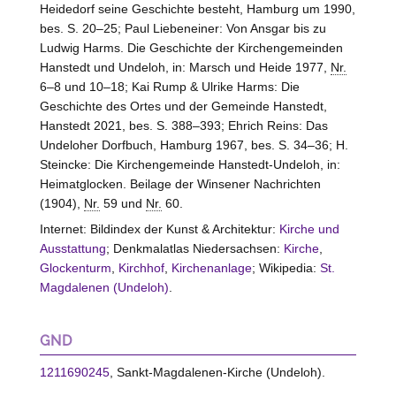
Heidedorf seine Geschichte besteht, Hamburg um 1990,
bes. S. 20–25; Paul Liebeneiner: Von Ansgar bis zu
Ludwig Harms. Die Geschichte der Kirchengemeinden
Hanstedt und Undeloh, in: Marsch und Heide 1977,
Nr.
6–8 und 10–18; Kai Rump & Ulrike Harms: Die
Geschichte des Ortes und der Gemeinde Hanstedt,
Hanstedt 2021, bes. S. 388–393; Ehrich Reins: Das
Undeloher Dorfbuch, Hamburg 1967, bes. S. 34–36; H.
Steincke: Die Kirchengemeinde Hanstedt-Undeloh, in:
Heimatglocken. Beilage der Winsener Nachrichten
(1904),
Nr.
59 und
Nr.
60.
Internet: Bildindex der Kunst & Architektur:
Kirche und
Ausstattung
; Denkmalatlas Niedersachsen:
Kirche
,
Glockenturm
,
Kirchhof
,
Kirchenanlage
; Wikipedia:
St.
Magdalenen (Undeloh)
.
GND
1211690245
, Sankt-Magdalenen-Kirche (Undeloh).