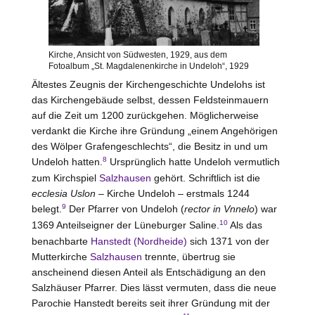
Kirche, Ansicht von Südwesten, 1929, aus dem
Fotoalbum „St. Magdalenenkirche in Undeloh“, 1929
Ältestes Zeugnis der Kirchengeschichte Undelohs ist
das Kirchengebäude selbst, dessen Feldsteinmauern
auf die Zeit um 1200 zurückgehen. Möglicherweise
verdankt die Kirche ihre Gründung „einem Angehörigen
des Wölper Grafengeschlechts“, die Besitz in und um
8
Undeloh hatten.
Ursprünglich hatte Undeloh vermutlich
zum Kirchspiel
Salzhausen
gehört. Schriftlich ist die
ecclesia Uslon
– Kirche Undeloh – erstmals 1244
9
belegt.
Der Pfarrer von Undeloh (
rector in Vnnelo
) war
10
1369 Anteilseigner der Lüneburger Saline.
Als das
benachbarte
Hanstedt (Nordheide)
sich 1371 von der
Mutterkirche
Salzhausen
trennte, übertrug sie
anscheinend diesen Anteil als Entschädigung an den
Salzhäuser Pfarrer. Dies lässt vermuten, dass die neue
Parochie Hanstedt bereits seit ihrer Gründung mit der