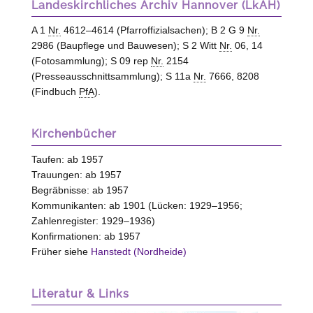
Landeskirchliches Archiv Hannover (LkAH)
A 1
Nr.
4612–4614 (Pfarroffizialsachen); B 2 G 9
Nr.
2986 (Baupflege und Bauwesen); S 2 Witt
Nr.
06, 14
(Fotosammlung); S 09 rep
Nr.
2154
(Presseausschnittsammlung); S 11a
Nr.
7666, 8208
(Findbuch
PfA
).
Kirchenbücher
Taufen: ab 1957
Trauungen: ab 1957
Begräbnisse: ab 1957
Kommunikanten: ab 1901 (Lücken: 1929–1956;
Zahlenregister: 1929–1936)
Konfirmationen: ab 1957
Früher siehe
Hanstedt (Nordheide)
Literatur & Links