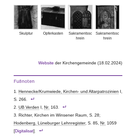
Skulptur
Opferkasten
Sakramentssc
Sakramentssc
hrein
hrein
Website
der Kirchengemeinde (18.02.2024)
Fußnoten
Hennecke/Krumwiede, Kirchen- und Altarpatrozinien
I,
S. 266.
UB Verden
I,
Nr.
163.
Richter, Kirchen im Winsener Raum, S. 28;
Hodenberg, Lüneburger Lehnregister
, S. 85,
Nr.
1059
[
Digitalisat
].