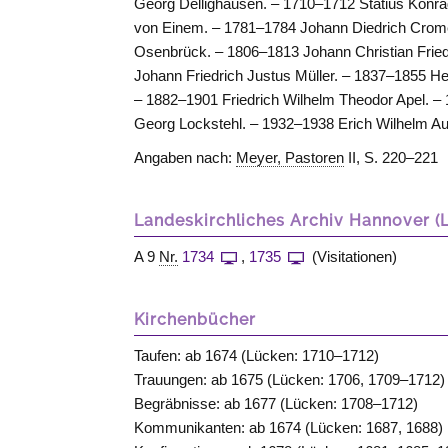
Georg Dellighausen. – 1710–1712 Statius Konra
von Einem. – 1781–1784 Johann Diedrich Crome
Osenbrück. – 1806–1813 Johann Christian Frie
Johann Friedrich Justus Müller. – 1837–1855 He
– 1882–1901 Friedrich Wilhelm Theodor Apel. –
Georg Lockstehl. – 1932–1938 Erich Wilhelm Au
Angaben nach:
Meyer, Pastoren
II, S. 220–221
Landeskirchliches Archiv Hannover (
A 9
Nr.
1734
,
1735
(Visitationen)
Kirchenbücher
Taufen: ab 1674 (Lücken: 1710–1712)
Trauungen: ab 1675 (Lücken: 1706, 1709–1712)
Begräbnisse: ab 1677 (Lücken: 1708–1712)
Kommunikanten: ab 1674 (Lücken: 1687, 1688)