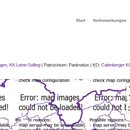
Start
Vorbemerkungen
ngen
,
KK Leine-Solling
| Patrozinium: Pankratius |
KO
:
Calenberger K