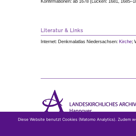
Konfirmationen: ab 1678 (Lücken: 1681, 1685–1
Literatur & Links
Internet: Denkmalatlas Niedersachsen:
Kirche
; 
Diese Website benutzt Cookies (Matomo Analytics). Zudem we
Impressum
|
Datenschutz
|
Kontakt