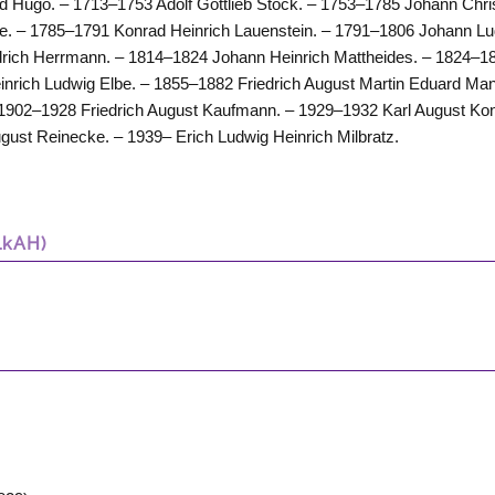
d Hugo. – 1713–1753 Adolf Gottlieb Stock. – 1753–1785 Johann Chri
. – 1785–1791 Konrad Heinrich Lauenstein. – 1791–1806 Johann L
drich Herrmann. – 1814–1824 Johann Heinrich Mattheides. – 1824–1
inrich Ludwig Elbe. – 1855–1882 Friedrich August Martin Eduard Man
 1902–1928 Friedrich August Kaufmann. – 1929–1932 Karl August Ko
gust Reinecke. – 1939– Erich Ludwig Heinrich Milbratz.
LkAH)