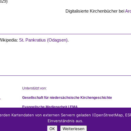
829)
Digitalisierte Kirchenbücher bei
Ar
Wikipedia:
St. Pankratius (Odagsen)
.
Unterstützt von:
Gesellschaft für niedersächsische Kirchengeschichte
Evangelische Medienarbeit | EMA
rden Kartendaten von externen Servern geladen (OpenStreetMap, ESRI
Einverständnis aus.
OK
Weiterlesen