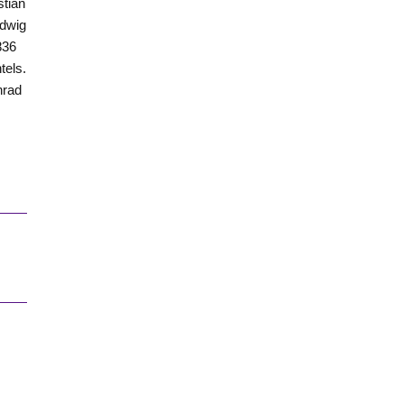
stian
udwig
836
tels.
nrad