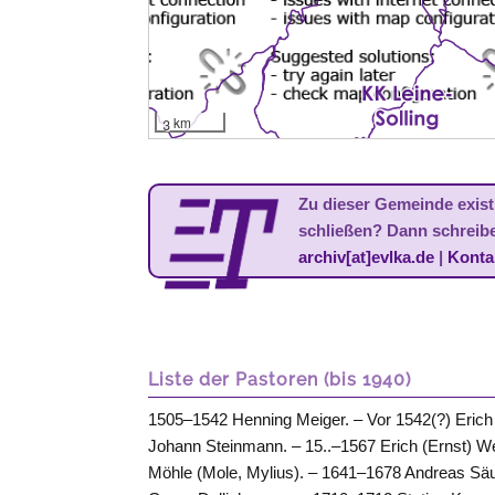
3 km
Zu dieser Gemeinde existi
schließen? Dann schreib
archiv[at]evlka.de
|
Konta
Liste der Pastoren (bis 1940)
1505–1542 Henning Meiger. – Vor 1542(?) Erich 
Johann Steinmann. – 15..–1567 Erich (Ernst) 
Möhle (Mole, Mylius). – 1641–1678 Andreas Säu