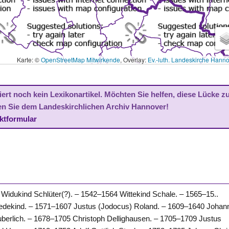
Karte: ©
OpenStreetMap Mitwirkende
, Overlay:
Ev.-luth. Landeskirche Hann
ert noch kein Lexikonartikel. Möchten Sie helfen, diese Lücke z
en Sie dem Landeskirchlichen Archiv Hannover!
ktformular
Widukind Schlüter(?). – 1542–1564 Wittekind Schale. – 1565–15..
Wedekind. – 1571–1607 Justus (Jodocus) Roland. – 1609–1640 Johan
berlich. – 1678–1705 Christoph Dellighausen. – 1705–1709 Justus