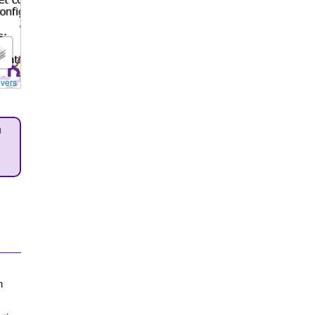
overs
u
n