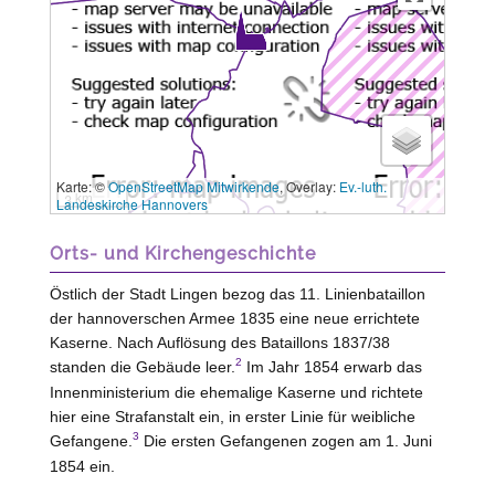
Karte: ©
OpenStreetMap Mitwirkende
, Overlay:
Ev.-luth.
3 km
Landeskirche Hannovers
Orts- und Kirchengeschichte
Östlich der Stadt Lingen bezog das 11. Linienbataillon
der hannoverschen Armee 1835 eine neue errichtete
Kaserne. Nach Auflösung des Bataillons 1837/38
2
standen die Gebäude leer.
Im Jahr 1854 erwarb das
Innenministerium die ehemalige Kaserne und richtete
hier eine Strafanstalt ein, in erster Linie für weibliche
3
Gefangene.
Die ersten Gefangenen zogen am 1. Juni
1854 ein.