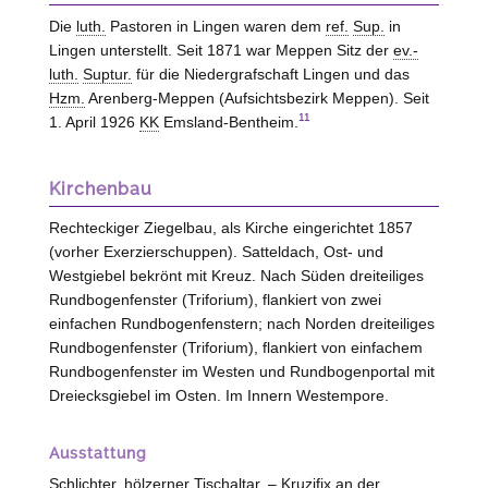
Die
luth.
Pastoren in Lingen waren dem
ref.
Sup.
in
Lingen unterstellt. Seit 1871 war Meppen Sitz der
ev.-
luth.
Suptur.
für die Niedergrafschaft Lingen und das
Hzm.
Arenberg-Meppen (Aufsichtsbezirk Meppen). Seit
11
1. April 1926
KK
Emsland-Bentheim.
Kirchenbau
Rechteckiger Ziegelbau, als Kirche eingerichtet 1857
(vorher Exerzierschuppen). Satteldach, Ost- und
Westgiebel bekrönt mit Kreuz. Nach Süden dreiteiliges
Rundbogenfenster (Triforium), flankiert von zwei
einfachen Rundbogenfenstern; nach Norden dreiteiliges
Rundbogenfenster (Triforium), flankiert von einfachem
Rundbogenfenster im
Westen
und Rundbogenportal mit
Dreiecksgiebel im Osten. Im Innern Westempore.
Ausstattung
Schlichter, hölzerner Tischaltar. – Kruzifix an der