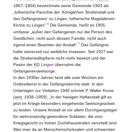
1867–1904) bezeichnete seine Gemeinde 1903 als
„lutherische Parochie der ‚Königlichen Strafanstalt und
des Gefängnisses‘ zu Lingen, lutherische Magdalenen-
6
Kirche zu Lingen“.
Die Gemeinde, heißt es 1905,
umfasse „außer den Gefangenen nur die Person des
Geistlichen, nicht auch dessen Familie, nicht auch
7
irgend einen Beamten der Anstalt“.
Das Gefängnis
hatte seinerzeit nur weibliche Insassen. Seit 1927 war
die Strafanstaltspfarre nicht mehr besetzt und der
Pastor der
KG
Lingen
übernahm die
Gefangenenseelsorge.
In den 1930er Jahren fand alle zwei Wochen ein
Gottesdienst in der Gefängniskirche statt. In den
Unterlagen zur Visitation 1940 schrieb
P.
Walter Kruse
(
amt.
1938–1959): „In der hiesigen Haftanstalt gilt es
jetzt im Kriege besonders eingehende Seelsorgearbeit
zu leisten. Unsere Anstalt ist vor allem Durchgangslager
für wehrunwürdig gewordene Soldaten, die vom
Kriegsgericht zu hohen Zuchthausstrafen verurteilt sind.
Was man da an Menschenschicksalen und schwersten