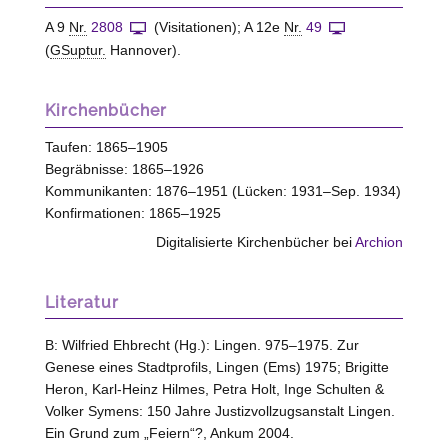
A 9
Nr.
2808
(Visitationen); A 12e
Nr.
49
(
GSuptur.
Hannover).
Kirchenbücher
Taufen: 1865–1905
Begräbnisse: 1865–1926
Kommunikanten: 1876–1951 (Lücken: 1931–Sep. 1934)
Konfirmationen: 1865–1925
Digitalisierte Kirchenbücher bei
Archion
Literatur
B: Wilfried Ehbrecht (Hg.): Lingen. 975–1975. Zur
Genese eines Stadtprofils, Lingen (Ems) 1975; Brigitte
Heron, Karl-Heinz Hilmes, Petra Holt, Inge Schulten &
Volker Symens: 150 Jahre Justizvollzugsanstalt Lingen.
Ein Grund zum „Feiern“?, Ankum 2004.