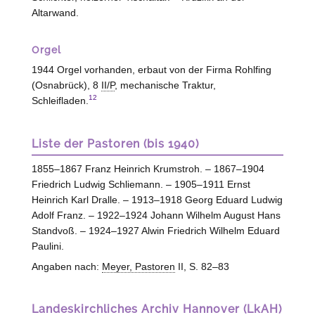
Altarwand.
Orgel
1944 Orgel vorhanden, erbaut von der Firma Rohlfing
(
Osnabrück
), 8
II/P
, mechanische Traktur,
12
Schleifladen.
Liste der Pastoren (bis 1940)
1855–1867 Franz Heinrich Krumstroh. – 1867–1904
Friedrich Ludwig Schliemann. – 1905–1911 Ernst
Heinrich Karl Dralle. – 1913–1918 Georg Eduard Ludwig
Adolf Franz. – 1922–1924 Johann Wilhelm August Hans
Standvoß. – 1924–1927 Alwin Friedrich Wilhelm Eduard
Paulini.
Angaben nach:
Meyer, Pastoren
II, S. 82–83
Landeskirchliches Archiv Hannover (LkAH)