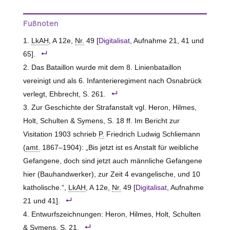
Fußnoten
LkAH
, A 12e,
Nr.
49 [
Digitalisat
, Aufnahme 21, 41 und
65].
Das Bataillon wurde mit dem 8. Linienbataillon
vereinigt und als 6. Infanterieregiment nach Osnabrück
verlegt, Ehbrecht, S. 261.
Zur Geschichte der Strafanstalt vgl. Heron, Hilmes,
Holt, Schulten & Symens, S. 18 ff. Im Bericht zur
Visitation 1903 schrieb
P.
Friedrich Ludwig Schliemann
(
amt.
1867–1904): „Bis jetzt ist es Anstalt für weibliche
Gefangene, doch sind jetzt auch männliche Gefangene
hier (Bauhandwerker), zur Zeit 4 evangelische, und 10
katholische.“,
LkAH
, A 12e,
Nr.
49 [
Digitalisat
, Aufnahme
21 und 41].
Entwurfszeichnungen: Heron, Hilmes, Holt, Schulten
& Symens, S. 21.