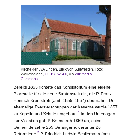
Kirche der JVA Lingen, Blick von Südwesten, Foto:
Worldfootage,
CC BY-SA 4.0
, via
Wikimedia
Commons
Bereits 1855 richtete das Konsistorium eine eigene
Pfarrstelle für die neue Strafanstalt ein, die
P.
Franz
Heinrich Krumstroh (
amt.
1855–1867) übernahm. Der
ehemalige Exerzierschuppen der Kaserne wurde 1857
4
zu Kapelle und Schule umgebaut.
In den Unterlagen
zur Visitation gab
P.
Krumstroh 1859 an, seine
Gemeinde zähle 265 Gefangene, darunter 26
5
Reformierte.
P.
Friedrich Ludwig Schliemann (
amt.