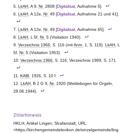
LkAH
, A 9,
Nr.
2808 [
Digitalisat
, Aufnahme 5].
LkAH
, A 12e,
Nr.
49 [
Digitalisat
, Aufnahme 21 und 41].
LkAH
, A 12e,
Nr.
49 [
Digitalisat
, Aufnahme 65].
LkAH
, L 5f,
Nr.
5 (Visitation 1940).
Verzeichnis 1966
, S. 116 (mit
Anm.
1, S. 119).
LkAH
, L
5f,
Nr.
5 (Visitation 1953).
Verzeichnis 1966
, S. 116; Verzeichnis 1989, S. 171.
KABl.
1926, S. 10 f.
LkAH
, B 2 G 9,
Nr.
1920 (Meldebogen für Orgeln,
28.06.1944).
Zitierhinweis
HKLH, Artikel Lingen, Strafanstalt, URL:
<https://kirchengemeindelexikon.de/einzelgemeinde/ling