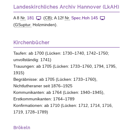
Landeskirchliches Archiv Hannover (LkAH)
A 8
Nr.
181
(
CB
); A 12f
Nr.
Spec.Hoh 145
(
GSuptur.
Holzminden).
Kirchenbücher
Taufen: ab 1700 (Lücken: 1730–1740, 1742–1750;
unvollständig: 1741)
Trauungen: ab 1705 (Lücken: 1733–1760, 1794, 1795,
1915)
Begräbnisse: ab 1705 (Lücken: 1733–1760),
Nichtlutheraner seit 1876–1925
Kommunikanten: ab 1764 (Lücken: 1940–1945),
Erstkommunikanten: 1764–1789
Konfirmationen: ab 1710 (Lücken: 1712, 1714, 1716,
1719, 1728–1789)
Brökeln