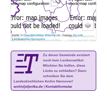
Karte: ©
OpenStreetMap Mitwirkende
, Overlay:
Ev.-luth.
3 km
Landeskirche Hannovers
Zu dieser Gemeinde existiert
noch kein Lexikonartikel.
Möchten Sie helfen, diese
Lücke zu schließen? Dann
schreiben Sie dem
Landeskirchlichen Archiv Hannover!
archiv[at]evlka.de
|
Kontaktformular