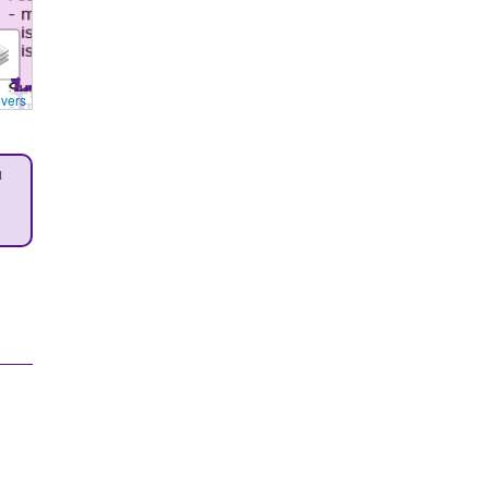
overs
u