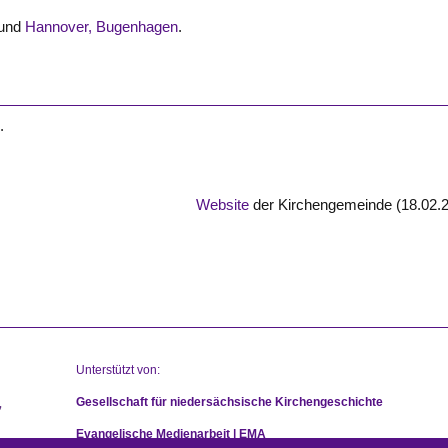
und
Hannover, Bugenhagen
.
)
.
Website
der Kirchengemeinde (18.02.
Unterstützt von:
Gesellschaft für niedersächsische Kirchengeschichte
Evangelische Medienarbeit | EMA