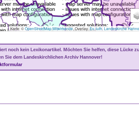
Karte: ©
OpenStreetMap Mitwirkende
, Overlay:
Ev.-luth. Landeskirche Hann
ert noch kein Lexikonartikel. Möchten Sie helfen, diese Lücke z
en Sie dem Landeskirchlichen Archiv Hannover!
ktformular