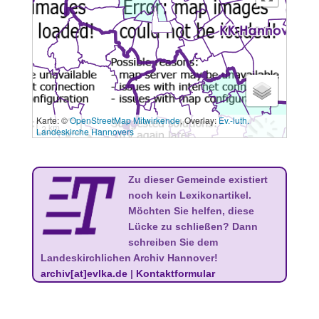
Karte: ©
OpenStreetMap Mitwirkende
, Overlay:
Ev.-luth.
3 km
Landeskirche Hannovers
Zu dieser Gemeinde existiert
noch kein Lexikonartikel.
Möchten Sie helfen, diese
Lücke zu schließen? Dann
schreiben Sie dem
Landeskirchlichen Archiv Hannover!
archiv[at]evlka.de
|
Kontaktformular