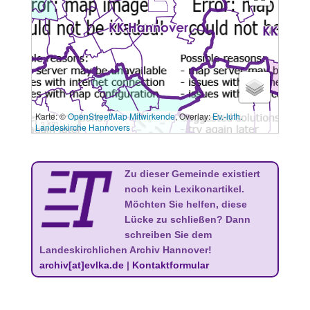
Karte: ©
OpenStreetMap Mitwirkende
, Overlay:
Ev.-luth.
3 km
Landeskirche Hannovers
Zu dieser Gemeinde existiert
noch kein Lexikonartikel.
Möchten Sie helfen, diese
Lücke zu schließen? Dann
schreiben Sie dem
Landeskirchlichen Archiv Hannover!
archiv[at]evlka.de
|
Kontaktformular