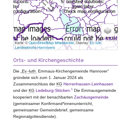
Karte: ©
OpenStreetMap Mitwirkende
, Overlay:
Ev.-luth.
3 km
Landeskirche Hannovers
Orts- und Kirchengeschichte
Die „
Ev.-luth.
Emmaus-Kirchengemeinde Hannover“
gründete sich zum 1. Januar 2024 als
Zusammenschluss der
KG
Herrenhausen-Leinhausen
1
und der
KG
Ledeburg-Stöcken
.
Die Emmausgemeinde
kooperiert mit der benachbarten
Zachäusgemeinde
(gemeinsamer Konfirmand*innenunterricht,
gemeinsamer Gemeindebrief, gemeinsame
Regionalgottesdienste).