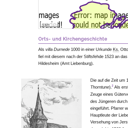
3 km
Orts- und Kirchengeschichte
Als
villa Durnede
1000 in einer Urkunde
Ks.
Otto
fiel mit diesem nach der Stiftsfehde 1523 an da
Hildesheim
(Amt
Liebenburg
).
Die auf die Zeit um 
2
Thorntune
).
Als ers
Zeuge eines Güterv
des Jüngeren durch
eingeführt. Pfarrer
Hauptleute der Lieb
Versehung von Jerst