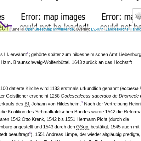
Karte: ©
OpenStreetMap Mitwirkende
, Overlay:
Ev.-luth. Landeskirche Hann
1
s III. erwähnt
; gehörte später zum hildesheimischen Amt
Liebenbur
s
Hzm.
Braunschweig-Wolfenbüttel. 1643 zurück an das Hochstift
1100 datierte Kirche wird 1133 erstmals urkundlich genannt (
ecclesia 
ter Geistlicher erscheint 1258
Godescalccus
sacerdos
de
Dhornede
3
erkaufs des
Bf.
Johann von
Hildesheim
.
Nach der Vertreibung Heinr
 die Koalition des Schmalkaldischen Bundes wurde 1542 die Reforma
 waren 1542 Otto Krenk, 1542 bis 1551 Hermann Picht (durch die
enburg angestellt und 1543 durch den
GSup.
bestätigt, 1545 auch mit
4
edt beauftragt
), 1551 Andreas Limpe, der wieder altgläubig predigte,