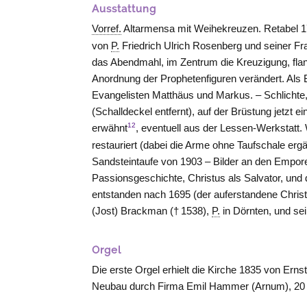
Ausstattung
Vorref.
Altarmensa mit Weihekreuzen. Retabel 17
von
P.
Friedrich Ulrich Rosenberg und seiner Fra
das Abendmahl, im Zentrum die Kreuzigung, flank
Anordnung der Prophetenfiguren verändert. Als 
Evangelisten Matthäus und Markus. – Schlichte
(Schalldeckel entfernt), auf der Brüstung jetzt 
12
erwähnt
, eventuell aus der Lessen-Werkstatt
restauriert (dabei die Arme ohne Taufschale er
Sandsteintaufe von 1903 – Bilder an den Empor
Passionsgeschichte, Christus als Salvator, und 
entstanden nach 1695 (der auferstandene Christ
(Jost) Brackman († 1538),
P.
in Dörnten, und s
Orgel
Die erste Orgel erhielt die Kirche 1835 von Erns
Neubau durch Firma Emil Hammer (
Arnum
), 2