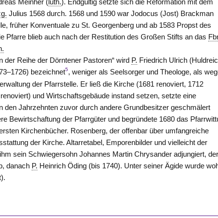
dreas Meinher (
luth.
). Endgültig setzte sich die Reformation mit dem
g.
Julius 1568 durch. 1568 und 1590 war Jodocus (Jost) Brackman
elle, früher Konventuale zu St. Georgenberg und ab 1583 Propst des
ie Pfarre blieb auch nach der Restitution des Großen Stifts an das
Fb
h.
in der Reihe der Dörntener Pastoren“ wird
P.
Friedrich Ulrich (Huldrei
5
73–1726) bezeichnet
, weniger als Seelsorger und Theologe, als we
waltung der Pfarrstelle. Er ließ die Kirche (1681 renoviert, 1712
 renoviert) und Wirtschaftsgebäude instand setzen, setzte eine
in den Jahrzehnten zuvor durch andere Grundbesitzer geschmälert
re Bewirtschaftung der Pfarrgüter und begründete 1680 das Pfarrwit
 ersten Kirchenbücher. Rosenberg, der offenbar über umfangreiche
stattung der Kirche. Altarretabel, Emporenbilder und vielleicht der
 ihm sein Schwiegersohn Johannes Martin Chrysander adjungiert, de
rb, danach
P.
Heinrich Öding (bis 1740). Unter seiner Ägide wurde woh
).