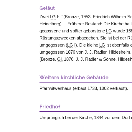
Geläut
Zwei
LG
I: f’ (Bronze, 1953, Friedrich Wilhelm Sc
Heidelberg
). – Früherer Bestand: Die Kirche ha
gegossene und später geborstene
LG
wurde 168
Rüstungszwecken abgegeben. Sie ist bei der R
umgegossen (
LG
I). Die kleine
LG
ist ebenfalls
umgegossen 1876 von J. J. Radler,
Hildesheim
(Bronze,
Gj.
1876, J. J. Radler & Söhne,
Hildes
Weitere kirchliche Gebäude
Pfarrwitwenhaus (erbaut 1733, 1902 verkauft).
Friedhof
Ursprünglich bei der Kirche, 1844 vor dem Dorf 