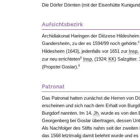
Die Dörfer Dörnten (mit der Eisenhütte Kunigun
Aufsichtsbezirk
Archidiakonat Haringen der Diözese Hildesheim
6
Gandersheim, zu der es 1594/99 noch gehörte.
Hildesheim
(1643), jedenfalls vor 1651 zur
Insp.
8
zur neu errichteten
Insp.
(1924:
KK
) Salzgitter
9
(Propstei Goslar).
Patronat
Das Patronat hatten zunächst die Herren von
Dö
erscheinen und sich nach dem Erhalt von Burgd
Burgdorf
nannten. Im 14.
Jh.
wurde es von den B
Georgenberg bei
Goslar
übertragen, dessen Unt
Als Nachfolger des Stifts nahm seit der zweiten
das 1568 letztmalig damit belehnt wurde und es