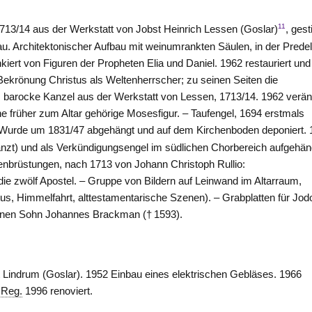
11
13/14 aus der Werkstatt von Jobst Heinrich Lessen (
Goslar
)
, gesti
u. Architektonischer Aufbau mit weinumrankten Säulen, in der Predel
iert von Figuren der Propheten Elia und Daniel. 1962 restauriert und
Bekrönung Christus als Weltenherrscher; zu seinen Seiten die
, barocke Kanzel aus der Werkstatt von Lessen, 1713/14. 1962 verän
eine früher zum Altar gehörige Mosesfigur. – Taufengel, 1694 erstmals
. Wurde um 1831/47 abgehängt und auf dem Kirchenboden deponiert.
gänzt) und als Verkündigungsengel im südlichen Chorbereich aufgehän
enbrüstungen, nach 1713 von Johann Christoph Rullio:
die zwölf Apostel. – Gruppe von Bildern auf Leinwand im Altarraum,
us, Himmelfahrt, alttestamentarische Szenen). – Grabplatten für Jo
einen Sohn Johannes Brackman († 1593).
t Lindrum (
Goslar
). 1952 Einbau eines elektrischen Gebläses. 1966
0
Reg.
1996 renoviert.