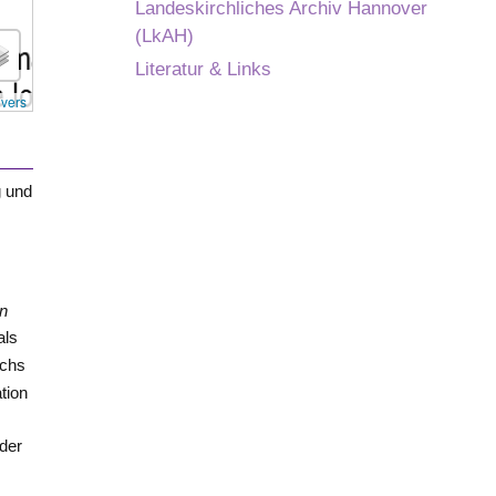
Landeskirchliches Archiv Hannover
(LkAH)
Literatur & Links
overs
g
und
in
als
ichs
tion
 der