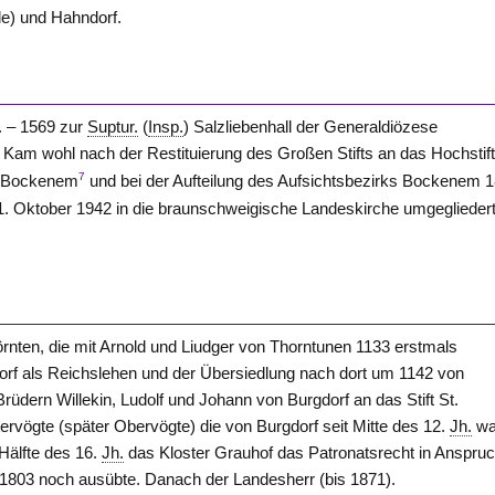
de) und Hahndorf.
. – 1569 zur
Suptur.
(
Insp.
) Salzliebenhall der Generaldiözese
Kam wohl nach der Restituierung des Großen Stifts an das Hochstif
7
Bockenem
und bei der Aufteilung des Aufsichtsbezirks Bockenem 
. 1. Oktober 1942 in die braunschweigische Landeskirche umgeglieder
rnten
, die mit Arnold und Liudger von
Thorntunen
1133 erstmals
orf als Reichslehen und der Übersiedlung nach dort um 1142 von
rüdern Willekin, Ludolf und Johann von
Burgdorf
an das Stift St.
ervögte (später Obervögte) die von
Burgdorf
seit Mitte des 12.
Jh.
wa
 Hälfte des 16.
Jh.
das Kloster
Grauhof
das Patronatsrecht in Anspruc
 1803 noch ausübte. Danach der Landesherr (bis 1871).