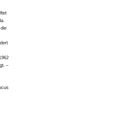
ftet
la
 die
dert
 1962
gt. –
docus