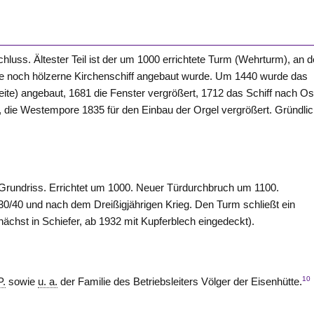
hluss. Ältester Teil ist der um 1000 errichtete Turm (Wehrturm), an 
se noch hölzerne Kirchenschiff angebaut wurde. Um 1440 wurde das
ite) angebaut, 1681 die Fenster vergrößert, 1712 das Schiff nach O
), die Westempore 1835 für den Einbau der Orgel vergrößert. Gründli
Grundriss. Errichtet um 1000. Neuer Türdurchbruch um 1100.
0/40 und nach dem Dreißigjährigen Krieg. Den Turm schließt ein
ächst in Schiefer, ab 1932 mit Kupferblech eingedeckt).
10
P.
sowie
u. a.
der Familie des Betriebsleiters Völger der Eisenhütte.