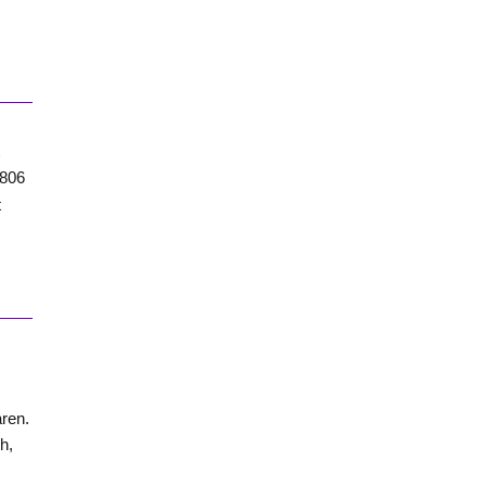
t
1806
t
ren.
h,