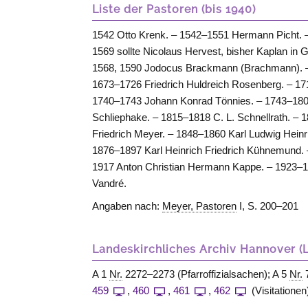
Liste der Pastoren (bis 1940)
1542 Otto Krenk. – 1542–1551 Hermann Picht. 
1569 sollte Nicolaus Hervest, bisher Kaplan in
1568, 1590 Jodocus Brackmann (Brachmann). – 1
1673–1726 Friedrich Huldreich Rosenberg. – 1
1740–1743 Johann Konrad Tönnies. – 1743–1800
Schliephake. – 1815–1818 C. L. Schnellrath. –
Friedrich Meyer. – 1848–1860 Karl Ludwig Hein
1876–1897 Karl Heinrich Friedrich Kühnemund.
1917 Anton Christian Hermann Kappe. – 1923–1
Vandré.
Angaben nach:
Meyer, Pastoren
I, S. 200–201
Landeskirchliches Archiv Hannover (
A 1
Nr.
2272–2273 (Pfarroffizialsachen); A 5
Nr.
7
459
,
460
,
461
,
462
(Visitationen