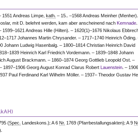
– 1551 Andreas Limpe,
kath.
– 15.. –1568 Andreas Meinher (Menher).
 Goslar, mit D. belehnt werden, kam aber anscheinend nach
Kemnade
.
599–1621 Andreas Hille (Hilten). – 1620(1)–1676 Nikolaus Ebbrech
712–1717 Johannes Martin Chrysander. – 1717–1740 Heinrich Öding.
 Johann Ludwig Hasenbalg. – 1800–1814 Christian Heinrich David
 1818–1839 Heinrich Karl Friedrich Vordemann. – 1839–1848 Johann
rich August Brackmann. – 1860–1874 Georg Gottlieb Leopold Ost. –
 – 1897–1906 Georg August Konrad Clarus Robert
Lauenstein
. – 190
937 Paul Ferdinand Karl Wilhelm Möller. – 1937– Theodor Gustav H
LkAH)
95 (
Spec.
Landeskons.); A 6
Nr.
1769 (Pfarrbestallungsakten); A 9
N
).