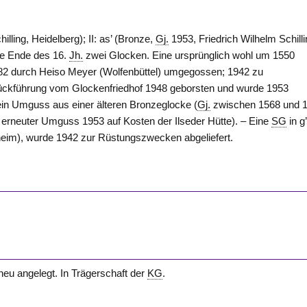
hilling,
Heidelberg
); II: as’ (Bronze,
Gj.
1953, Friedrich Wilhelm Schill
tte Ende des 16.
Jh.
zwei Glocken. Eine ursprünglich wohl um 1550
2 durch Heiso Meyer (
Wolfenbüttel
) umgegossen; 1942 zu
ückführung vom Glockenfriedhof 1948 geborsten und wurde 1953
 ein Umguss aus einer älteren Bronzeglocke (
Gj.
zwischen 1568 und 1
, erneuter Umguss 1953 auf Kosten der Ilseder Hütte). – Eine
SG
in g’
heim
), wurde 1942 zur Rüstungszwecken abgeliefert.
neu angelegt. In Trägerschaft der
KG
.