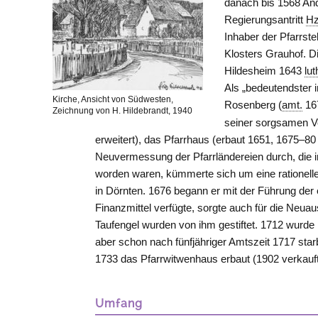
danach bis 1568 An
Regierungsantritt
Hz
Inhaber der Pfarrst
Klosters
Grauhof
. D
Hildesheim 1643
lut
Als „bedeutendster 
Kirche, Ansicht von Südwesten,
Rosenberg (
amt.
16
Zeichnung von H. Hildebrandt, 1940
seiner sorgsamen Ver
erweitert), das Pfarrhaus (erbaut 1651, 1675–80
Neuvermessung der Pfarrländereien durch, die 
worden waren, kümmerte sich um eine rationelle
in Dörnten. 1676 begann er mit der Führung der
Finanzmittel verfügte, sorgte auch für die Neuaus
Taufengel wurden von ihm gestiftet. 1712 wurde
aber schon nach fünfjähriger Amtszeit 1717 sta
1733 das Pfarrwitwenhaus erbaut (1902 verkauft
Umfang