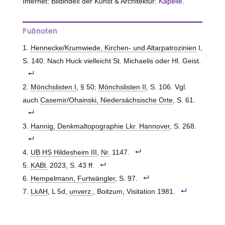
Internet: Bildindex der Kunst & Architektur:
Kapelle
.
Fußnoten
Hennecke/Krumwiede, Kirchen- und Altarpatrozinien
I,
S. 140. Nach Huck vielleicht St. Michaelis oder Hl. Geist.
Mönchslisten I
, § 50;
Mönchslisten II
, S. 106. Vgl.
auch
Casemir/Ohainski, Niedersächsische Orte
, S. 61.
Hannig, Denkmaltopographie Lkr. Hannover
, S. 268.
UB HS Hildesheim III
,
Nr.
1147.
KABl.
2023, S. 43 ff.
Hempelmann, Furtwängler
, S. 97.
LkAH
, L 5d,
unverz.
, Boitzum, Visitation 1981.