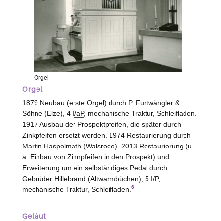
Orgel
Orgel
1879 Neubau (erste Orgel) durch P. Furtwängler &
Söhne (
Elze
), 4
I/aP
, mechanische Traktur, Schleifladen.
1917 Ausbau der Prospektpfeifen, die später durch
Zinkpfeifen ersetzt werden. 1974 Restaurierung durch
Martin Haspelmath (
Walsrode
). 2013 Restaurierung (
u.
a.
Einbau von Zinnpfeifen in den Prospekt) und
Erweiterung um ein selbständiges Pedal durch
Gebrüder Hillebrand (
Altwarmbüchen
), 5
I/P
,
6
mechanische Traktur, Schleifladen.
Geläut