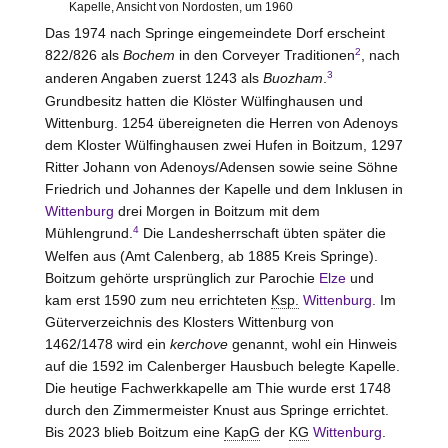
Kapelle, Ansicht von Nordosten, um 1960
Das 1974 nach Springe eingemeindete Dorf erscheint
2
822/826 als
Bochem
in den Corveyer Traditionen
, nach
3
anderen Angaben zuerst 1243 als
Buozham
.
Grundbesitz hatten die Klöster
Wülfinghausen und
Wittenburg
. 1254 übereigneten die Herren von
Adenoys
dem Kloster
Wülfinghausen
zwei Hufen in Boitzum, 1297
Ritter Johann von
Adenoys/Adensen
sowie seine Söhne
Friedrich und Johannes der Kapelle und dem Inklusen in
Wittenburg
drei Morgen in Boitzum mit dem
4
Mühlengrund.
Die Landesherrschaft übten später die
Welfen aus (Amt
Calenberg
, ab 1885 Kreis Springe).
Boitzum gehörte ursprünglich zur Parochie
Elze
und
kam erst 1590 zum neu errichteten
Ksp.
Wittenburg
. Im
Güterverzeichnis des Klosters
Wittenburg
von
1462/1478 wird ein
kerchove
genannt, wohl ein Hinweis
auf die 1592 im Calenberger Hausbuch belegte Kapelle.
Die heutige Fachwerkkapelle am Thie wurde erst 1748
durch den Zimmermeister Knust aus Springe errichtet.
Bis 2023 blieb Boitzum eine
KapG
der
KG
Wittenburg
.