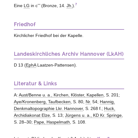
7
Eine
LG
in c’’’ (Bronze, 14.
Jh.
).
Friedhof
Kirchlicher Friedhof bei der Kapelle.
Landeskirchliches Archiv Hannover (LkAH)
D 13 (
EphA
Laatzen-Pattensen).
Literatur & Links
A:
Aust/Benne u. a., Kirchen, Klöster, Kapellen
, S. 201;
Aye/Kronenberg, Taufbecken
, S. 80,
Nr.
54;
Hannig,
Denkmaltopographie Lkr. Hannover
, S. 268 f.;
Huck,
Archidiakonat Elze
, S. 13;
Jürgens u. a., KD Kr. Springe
,
S. 28–30;
Pape, Haspelmath
, S. 108.