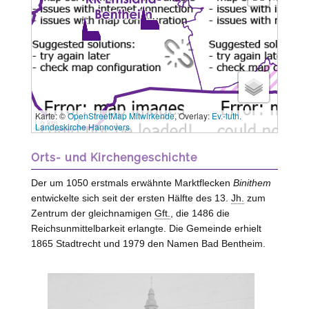
Karte: ©
OpenStreetMap Mitwirkende
, Overlay:
Ev.-luth.
3 km
Landeskirche Hannovers
Orts- und Kirchengeschichte
Der um 1050 erstmals erwähnte Marktflecken
Binithem
entwickelte sich seit der ersten Hälfte des 13.
Jh.
zum
Zentrum der gleichnamigen
Gft.
, die 1486 die
Reichsunmittelbarkeit erlangte. Die Gemeinde erhielt
1865 Stadtrecht und 1979 den Namen Bad Bentheim.