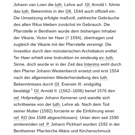
Johann van Loen die
luth.
Lehre auf.
Gf.
Arnold I. führte
das
luth.
Bekenntnis in der
Gft.
1544 auch offiziell ein.
Die Umsetzung erfolgte maßvoll; zahlreiche Gebräuche
des alten Ritus blieben zunächst im Gebrauch. Die
Pfarrstelle in Bentheim wurde dem bisherigen Inhaber
der Vikarie, Victor ter Haer († 1594), übertragen und
zugleich die Vikarie mit der Pfarrstelle vereinigt. Die
Investitur durch den münsterischen Archidiakon entfiel.
Ter Haer erhielt eine Instruktion im eindeutig
ev.-luth.
Sinne, doch wurde er in der Zeit des
Interims
wohl durch
den Pfarrer Johann
Westen
berch ersetzt und erst 1554
nach der allgemeinen Wiederherstellung des
luth.
Bekenntnisses durch
Gf.
Everwin III. endgültig
1
bestätigt.
Gf.
Arnold II. (1562–1606) berief 1576 den
ref.
Hofprediger Johann Kemener und wandte sich
schrittweise von der
luth.
Lehre ab. Nach dem Tod
seiner Mutter (1582) forcierte er die Einführung einer
ref.
KO
(bis 1588 abgeschlossen). Unter dem seit 1590
amtierenden
ref.
P.
Johann Pickhart wurden 1592 in der
Bentheimer Pfarrkirche Altäre und Kirchenschmuck