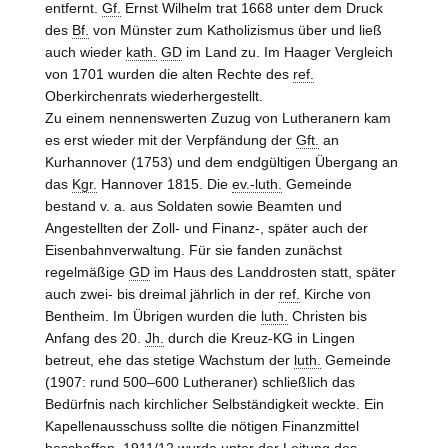
entfernt.
Gf.
Ernst Wilhelm trat 1668 unter dem Druck
des
Bf.
von
Münster
zum Katholizismus über und ließ
auch wieder
kath.
GD
im Land zu. Im Haager Vergleich
von 1701 wurden die alten Rechte des
ref.
Oberkirchenrats wiederhergestellt.
Zu einem nennenswerten Zuzug von Lutheranern kam
es erst wieder mit der Verpfändung der
Gft.
an
Kurhannover (1753) und dem endgültigen Übergang an
das
Kgr.
Hannover 1815. Die
ev.-luth.
Gemeinde
bestand v. a. aus Soldaten sowie Beamten und
Angestellten der Zoll- und Finanz-, später auch der
Eisenbahnverwaltung. Für sie fanden zunächst
regelmäßige
GD
im Haus des Landdrosten statt, später
auch zwei- bis dreimal jährlich in der
ref.
Kirche von
Bentheim. Im Übrigen wurden die
luth.
Christen bis
Anfang des 20.
Jh.
durch die Kreuz-KG in Lingen
betreut, ehe das stetige Wachstum der
luth.
Gemeinde
(1907: rund 500–600 Lutheraner) schließlich das
Bedürfnis nach kirchlicher Selbständigkeit weckte. Ein
Kapellenausschuss sollte die nötigen Finanzmittel
beschaffen. 1911/12 wurde unter der Leitung des