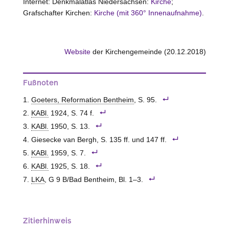
Internet: Denkmalatlas Niedersachsen:
Kirche
;
Grafschafter Kirchen:
Kirche (mit 360° Innenaufnahme)
.
Website
der Kirchengemeinde (20.12.2018)
Fußnoten
Goeters, Reformation Bentheim
, S. 95.
KABl.
1924, S. 74 f.
KABl.
1950, S. 13.
Giesecke van Bergh, S. 135 ff. und 147 ff.
KABl.
1959, S. 7.
KABl.
1925, S. 18.
LKA
, G 9 B/Bad Bentheim, Bl. 1–3.
Zitierhinweis