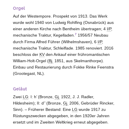
Orgel
Auf der Westempore. Prospekt von 1913. Das Werk
wurde wohl 1940 von Ludwig Rohlfing (
Osnabrück
) aus
einer anderen Kirche nach Bentheim übertragen; 4
I/P
,
7
mechanische Traktur, Kegelladen.
1956/57 Neubau
durch Firma Alfred Führer (
Wilhelmshaven
), 6
I/P
,
mechanische Traktur, Schleiflade. 1985 renoviert. 2016
beschloss der
KV
den Ankauf einer frühromantischen
William-Holt-Orgel (
Bj.
1851, aus Skelmanthorpe).
Einbau und Restaurierung durch Fokke Rinke Feenstra
(
Grootegast, NL
).
Geläut
Zwei
LG
: I: h’ (Bronze,
Gj.
1922, J. J. Radler,
Hildesheim
); II: d’’ (Bronze,
Gj.
2006, Gebrüder Rincker,
Sinn
). – Früherer Bestand: Eine
LG
wurde 1917 zu
Rüstungszwecken abgegeben, in den 1920er Jahren
ersetzt und im Zweiten Weltkrieg erneut abgegeben.