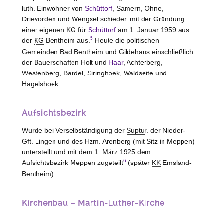
luth.
Einwohner von
Schüttorf
, Samern, Ohne,
Drievorden und Wengsel schieden mit der Gründung
einer eigenen
KG
für
Schüttorf
am 1. Januar 1959 aus
5
der
KG
Bentheim aus.
Heute die politischen
Gemeinden Bad Bentheim und Gildehaus einschließlich
der Bauerschaften Holt und
Haar
, Achterberg,
Westen
berg, Bardel, Siringhoek, Waldseite und
Hagelshoek.
Aufsichtsbezirk
Wurde bei Verselbständigung der
Suptur.
der Nieder-
Gft. Lingen und des
Hzm.
Arenberg (mit Sitz in Meppen)
unterstellt und mit dem 1. März 1925 dem
6
Aufsichtsbezirk Meppen zugeteilt
(später
KK
Emsland-
Bentheim).
Kirchenbau – Martin-Luther-Kirche