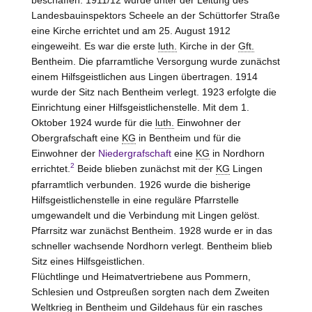
Landesbauinspektors Scheele an der Schüttorfer Straße
eine Kirche errichtet und am 25. August 1912
eingeweiht. Es war die erste
luth.
Kirche in der
Gft.
Bentheim. Die pfarramtliche Versorgung wurde zunächst
einem Hilfsgeistlichen aus Lingen übertragen. 1914
wurde der Sitz nach Bentheim verlegt. 1923 erfolgte die
Einrichtung einer Hilfsgeistlichenstelle. Mit dem 1.
Oktober 1924 wurde für die
luth.
Einwohner der
Obergrafschaft eine
KG
in Bentheim und für die
Einwohner der
Niedergrafschaft
eine
KG
in Nordhorn
2
errichtet.
Beide blieben zunächst mit der
KG
Lingen
pfarramtlich verbunden. 1926 wurde die bisherige
Hilfsgeistlichenstelle in eine reguläre Pfarrstelle
umgewandelt und die Verbindung mit Lingen gelöst.
Pfarrsitz war zunächst Bentheim. 1928 wurde er in das
schneller wachsende Nordhorn verlegt. Bentheim blieb
Sitz eines Hilfsgeistlichen.
Flüchtlinge und Heimatvertriebene aus Pommern,
Schlesien und Ostpreußen sorgten nach dem Zweiten
Weltkrieg in Bentheim und Gildehaus für ein rasches