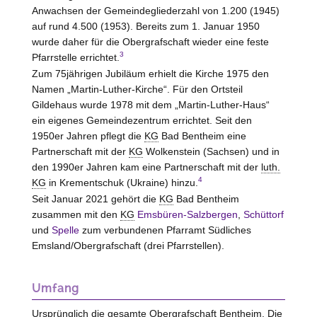
Anwachsen der Gemeindegliederzahl von 1.200 (1945)
auf rund 4.500 (1953). Bereits zum 1. Januar 1950
wurde daher für die Obergrafschaft wieder eine feste
3
Pfarrstelle errichtet.
Zum 75jährigen Jubiläum erhielt die Kirche 1975 den
Namen „Martin-Luther-Kirche“. Für den Ortsteil
Gildehaus wurde 1978 mit dem „Martin-Luther-Haus“
ein eigenes Gemeindezentrum errichtet. Seit den
1950er Jahren pflegt die
KG
Bad Bentheim eine
Partnerschaft mit der
KG
Wolkenstein (Sachsen) und in
den 1990er Jahren kam eine Partnerschaft mit der
luth.
4
KG
in Krementschuk (Ukraine) hinzu.
Seit Januar 2021 gehört die
KG
Bad Bentheim
zusammen mit den
KG
Emsbüren-Salzbergen
,
Schüttorf
und
Spelle
zum verbundenen Pfarramt Südliches
Emsland/Obergrafschaft (drei Pfarrstellen).
Umfang
Ursprünglich die gesamte Obergrafschaft Bentheim. Die