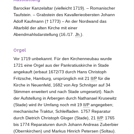
Barocker Kanzelaltar (vielleicht 1719). – Romanischer
Taufstein. – Grabstein des Kavallerieobersten Johann
Adolf Kaufmann († 1773) – An der Nordwand das
Altarbild der alten Kirche mit einer
Abendmahlsdarstellung (16./17.
Jh.
).
Orgel
Vor 1719 unbekannt. Für den Kirchenneubau wurde
1721 eine Orgel aus der Pankratiuskirche in Stade
angekauft (erbaut 1672/73 durch Hans Christoph
Fritzsche,
Hamburg
, ursprünglich mit 21
II/P
für die
Kirche in Neuenfeld, 1682 von Arp Schnitger auf 34
Stimmen erweitert und nach Stade umgesetzt). Nach
der Aufstellung in Arbergen durch Nathanael Krusewitz
(
Stade
) wird ihr Umfang noch mit 19
II/P
angegeben;
mechanische Traktur, Schleifladen. 1757 Reparatur
durch Dietrich Christoph Gloger (
Stade
), 21
II/P
. 1765
bis 1774 Reparaturen durch Johann Andreas Zuberbier
(
Obernkirchen
) und Markus Hinrich Petersen (
Soltau
).