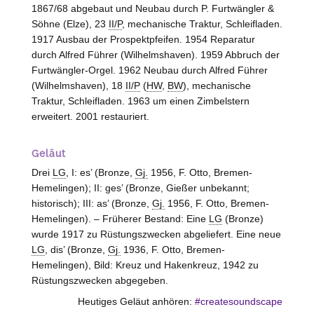
1867/68 abgebaut und Neubau durch P. Furtwängler &
Söhne (
Elze
), 23
II/P
, mechanische Traktur, Schleifladen.
1917 Ausbau der Prospektpfeifen. 1954 Reparatur
durch Alfred Führer (
Wilhelmshaven
). 1959 Abbruch der
Furtwängler-Orgel. 1962 Neubau durch Alfred Führer
(
Wilhelmshaven
), 18
II/P
(
HW
,
BW
), mechanische
Traktur, Schleifladen. 1963 um einen Zimbelstern
erweitert. 2001 restauriert.
Geläut
Drei
LG
, I: es’ (Bronze,
Gj.
1956, F. Otto,
Bremen-
Hemelingen
); II: ges’ (Bronze, Gießer unbekannt;
historisch); III: as’ (Bronze,
Gj.
1956, F. Otto,
Bremen-
Hemelingen
). – Früherer Bestand: Eine
LG
(Bronze)
wurde 1917 zu Rüstungszwecken abgeliefert. Eine neue
LG
, dis’ (Bronze,
Gj.
1936, F. Otto,
Bremen-
Hemelingen
), Bild: Kreuz und Hakenkreuz, 1942 zu
Rüstungszwecken abgegeben.
Heutiges Geläut anhören:
#createsoundscape