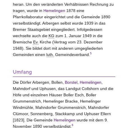
heran. Um den veränderten Verhältnissen Rechnung zu
tragen, wurde in
Hemelingen
1878 eine
Pfarrkollaboratur eingerichtet und die Gemeinde 1890
verselbständigt. Arbergen selbst wurde 1939 in das
Bremer Staatsgebiet eingegliedert. Infolgedessen
wechselte auch die
KG
zum 1. Januar 1949 in die
Bremische
Ev.
Kirche (Vertrag vom 23. Dezember
1948). Sie bildet dort mit anderen umgegliederten
5
Gemeinden einen
luth.
Gemeindeverband.
Umfang
Die Dörfer Arbergen, Bollen,
Borstel
,
Hemelingen
,
Mahndorf und Uphusen, das Landgut Collshorn und die
Höfe und einzelnen Häuser Boller Esch, Boller
Grummenstrich, Hemelinger Bracke, Hemelinger
Windmühle, Mahndorfer Grummenstrich, Mahndorfer
Clümoor, Sonnenberg, Stackkamp und Uphuser Ellern
[1823]. Die Gemeinde
Hemelingen
wurde mit dem 9.
6
November 1890 verselbständigt.