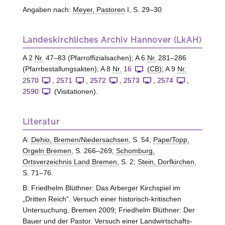
Angaben nach:
Meyer, Pastoren
I, S. 29–30
Landeskirchliches Archiv Hannover (LkAH)
A 2
Nr.
47–83 (Pfarroffizialsachen); A 6
Nr.
281–286
(Pfarrbestallungsakten); A 8
Nr.
16
(
CB
); A 9
Nr.
2570
,
2571
,
2572
,
2573
,
2574
,
2590
(Visitationen).
Literatur
A:
Dehio, Bremen/Niedersachsen
, S. 54;
Pape/Topp,
Orgeln Bremen
, S. 266–269;
Schomburg,
Ortsverzeichnis Land Bremen
, S. 2;
Stein, Dorfkirchen
,
S. 71–76.
B: Friedhelm Blüthner: Das Arberger Kirchspiel im
„Dritten Reich“. Versuch einer historisch-kritischen
Untersuchung, Bremen 2009; Friedhelm Blüthner: Der
Bauer und der Pastor. Versuch einer Landwirtschafts-