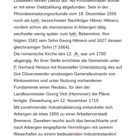
Lübbeken
seinen Dienst auf. Als Pfründeinhaber wurde
er mit einer Geldzahlung abgefunden. Sein in der
Pfründeeinsetzungsurkunde vom 18. Dezember 1556
noch als
kath.
bezeichneter Nachfolger Hilmer Hilmers,
vordem schon als
mercenarius
in Arbergen tätig,
wechselte wenig später zum
luth.
Bekenntnis. Ihm
folgten 1582 sein Sohn Georg Hilmers und 1627 dessen
gleichnamiger Sohn († 1664).
Die romanische Kirche des 12.
Jh.
war um 1700
abgängig. An ihrer
Stelle
errichtete die Gemeinde unter
P.
Gerhard Heisius mit finanzieller Unterstützung des auf
Gut Clüverswerder ansässigen Generalleutnants von
Klinkowström
und unter Nutzung vorhandener
Fundamente einen Neubau, für den der
Landbaumeister Georg Vick (
Hannover
) die Pläne
fertigte. Einweihung am 12. November 1719.
Mit zunehmender Industrialisierung entwickelte sich
Arbergen ab etwa 1860 zu einer Arbeitervorstadt
Bremens. Daneben wuchs auch das benachbarte und
nach Arbergen eingepfarrte
Hemelingen
mit seinem
Weserhafen zu einem bedeutenden Industriestandort