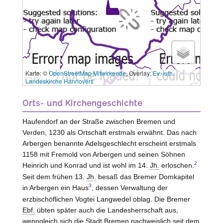
Karte: ©
OpenStreetMap Mitwirkende
, Overlay:
Ev.-luth.
3 km
Landeskirche Hannovers
Orts- und Kirchengeschichte
Haufendorf an der Straße zwischen Bremen und
Verden, 1230 als Ortschaft erstmals erwähnt. Das nach
Arbergen benannte Adelsgeschlecht erscheint erstmals
1158 mit Fremold von
Arbergen
und seinen Söhnen
2
Heinrich und Konrad und ist wohl im 14.
Jh.
erloschen.
Seit dem frühen 13.
Jh.
besaß das Bremer Domkapitel
3
in Arbergen ein Haus
, dessen Verwaltung der
erzbischöflichen Vogtei
Langwedel
oblag. Die Bremer
Ebf.
übten später auch die Landesherrschaft aus,
wenngleich sich die Stadt Bremen nachweislich seit dem