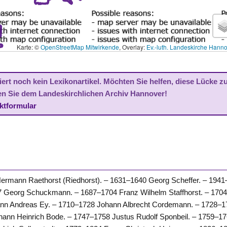
Karte: ©
OpenStreetMap Mitwirkende
, Overlay:
Ev.-luth. Landeskirche Hann
ert noch kein Lexikonartikel. Möchten Sie helfen, diese Lücke z
en Sie dem Landeskirchlichen Archiv Hannover!
ktformular
rmann Raethorst (Riedhorst). – 1631–1640 Georg Scheffer. – 1941
7 Georg Schuckmann. – 1687–1704 Franz Wilhelm Staffhorst. – 170
ann Andreas Ey. – 1710–1728 Johann Albrecht Cordemann. – 1728–
ann Heinrich Bode. – 1747–1758 Justus Rudolf Sponbeil. – 1759–1