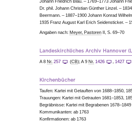
Johann Friedrich Blau. – 1769–1773 Johann Fri
Dr. phil. Johann Christian Günther Linzel. – 18
Beermann. – 1887–1900 Johann Konrad Wilhelm 
1935 Franz August Karl Erich Seidensticker. –
Angaben nach:
Meyer, Pastoren
II, S. 69–70
Landeskirchliches Archiv Hannover (
A 8
Nr.
257
(
CB
); A 9
Nr.
1426
,
1427
Kirchenbücher
Taufen: Kartei mit Getauften von 1688–1850, 1
Trauungen: Kartei mit Getrauten 1681–1853, 1
Begräbnisse: Kartei mit Begrabenen 1678–1849
Kommunikanten: ab 1763
Konfirmationen: ab 1763