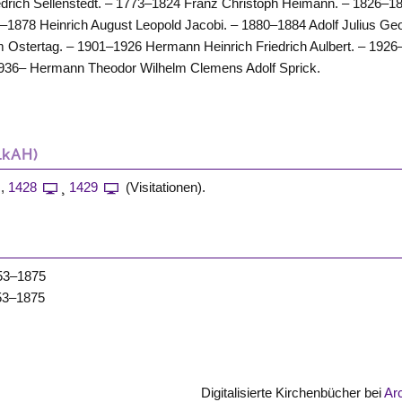
edrich Sellenstedt. – 1773–1824 Franz Christoph Heimann. – 1826–1
34–1878 Heinrich August Leopold Jacobi. – 1880–1884 Adolf Julius Ge
Ostertag. – 1901–1926 Hermann Heinrich Friedrich Aulbert. – 1926
 1936– Hermann Theodor Wilhelm Clemens Adolf Sprick.
LkAH)
,
1428
¸
1429
(Visitationen).
853–1875
853–1875
Digitalisierte Kirchenbücher bei
Ar