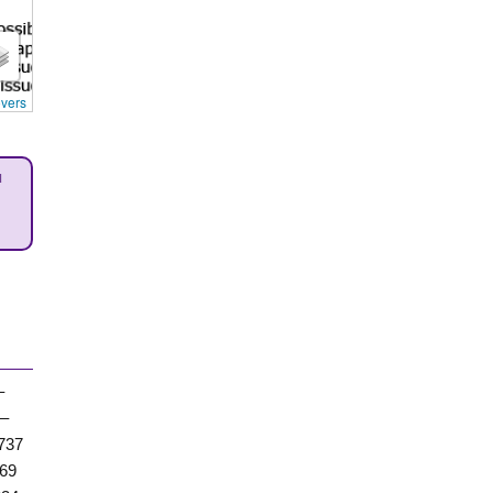
overs
u
–
4–
1737
769