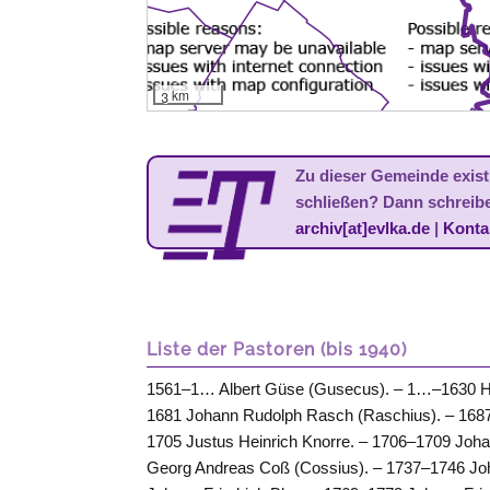
3 km
Zu dieser Gemeinde existi
schließen? Dann schreib
archiv[at]evlka.de
|
Konta
Liste der Pastoren (bis 1940)
1561–1… Albert Güse (Gusecus). – 1…–1630 He
1681 Johann Rudolph Rasch (Raschius). – 168
1705 Justus Heinrich Knorre. – 1706–1709 Joh
Georg Andreas Coß (Cossius). – 1737–1746 Joh