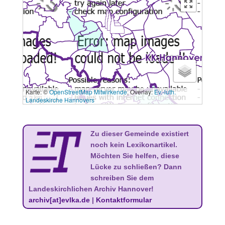
Karte: ©
OpenStreetMap Mitwirkende
, Overlay:
Ev.-luth.
3 km
Landeskirche Hannovers
Zu dieser Gemeinde existiert
noch kein Lexikonartikel.
Möchten Sie helfen, diese
Lücke zu schließen? Dann
schreiben Sie dem
Landeskirchlichen Archiv Hannover!
archiv[at]evlka.de
|
Kontaktformular