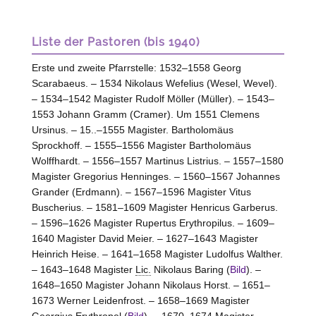
Liste der Pastoren (bis 1940)
Erste und zweite Pfarrstelle: 1532–1558 Georg
Scarabaeus. – 1534 Nikolaus Wefelius (Wesel, Wevel).
– 1534–1542 Magister Rudolf Möller (Müller). – 1543–
1553 Johann Gramm (Cramer). Um 1551 Clemens
Ursinus. – 15..–1555 Magister. Bartholomäus
Sprockhoff. – 1555–1556 Magister Bartholomäus
Wolffhardt. – 1556–1557 Martinus Listrius. – 1557–1580
Magister Gregorius Henninges. – 1560–1567 Johannes
Grander (Erdmann). – 1567–1596 Magister Vitus
Buscherius. – 1581–1609 Magister Henricus Garberus.
– 1596–1626 Magister Rupertus Erythropilus. – 1609–
1640 Magister David Meier. – 1627–1643 Magister
Heinrich Heise. – 1641–1658 Magister Ludolfus Walther.
– 1643–1648 Magister
Lic.
Nikolaus Baring (
Bild
). –
1648–1650 Magister Johann Nikolaus Horst. – 1651–
1673 Werner Leidenfrost. – 1658–1669 Magister
Georgius Erythropel (
Bild
). – 1670–1674 Magister