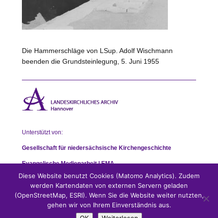
Die Hammerschläge von LSup. Adolf Wischmann
beenden die Grundsteinlegung, 5. Juni 1955
Unterstützt von:
Gesellschaft für niedersächsische Kirchengeschichte
Evangelische Medienarbeit | EMA
Diese Website benutzt Cookies (Matomo Analytics). Zudem
werden Kartendaten von externen Servern geladen
(OpenStreetMap, ESRI). Wenn Sie die Website weiter nutzten,
gehen wir von Ihrem Einverständnis aus.