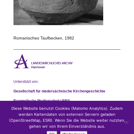
Romanisches Taufbecken, 1982
Unterstützt von:
Gesellschaft für niedersächsische Kirchengeschichte
Evangelische Medienarbeit | EMA
Diese Website benutzt Cookies (Matomo Analytics). Zudem
werden Kartendaten von externen Servern geladen
(OpenStreetMap, ESRI). Wenn Sie die Website weiter nutzten,
gehen wir von Ihrem Einverständnis aus.