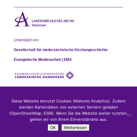
Unterstützt von:
Gesellschaft für niedersächsische Kirchengeschichte
Evangelische Medienarbeit | EMA
Impressum
|
Datenschutz
|
Kontakt
Diese Website benutzt Cookies (Matomo Analytics). Zudem
werden Kartendaten von externen Servern geladen
(OpenStreetMap, ESRI). Wenn Sie die Website weiter nutzten,
gehen wir von Ihrem Einverständnis aus.
OK
Weiterlesen