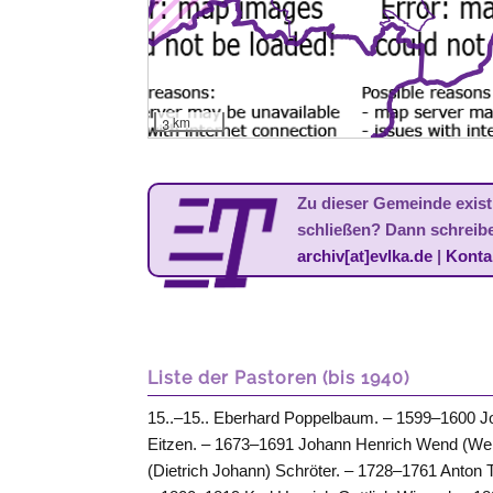
3 km
Zu dieser Gemeinde existi
schließen? Dann schreib
archiv[at]evlka.de
|
Konta
Liste der Pastoren (bis 1940)
15..–15.. Eberhard Poppelbaum. – 1599–1600 Jo
Eitzen. – 1673–1691 Johann Henrich Wend (Wen
(Dietrich Johann) Schröter. – 1728–1761 Anton 