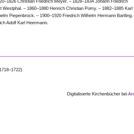
20–1826 Christian Friedrich Meyer. – 1828–1834 Johann Friedrich
 Westphal. – 1860–1880 Henrich Christian Pomy. – 1882–1885 Karl
helm Piepenbrock. – 1900–1920 Friedrich Wilhelm Hermann Bartling.
ich Adolf Karl Heermann.
 1718–1722)
Digitalisierte Kirchenbücher bei
Ar