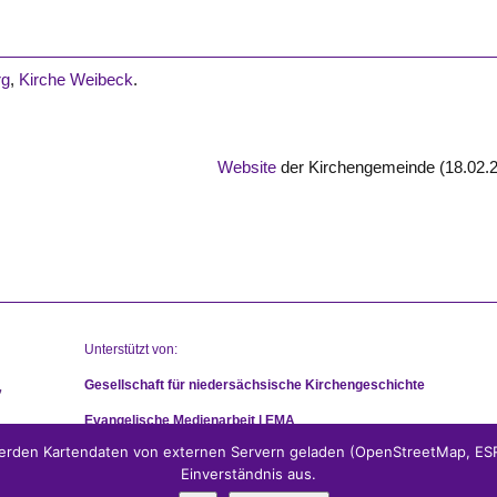
rg
,
Kirche Weibeck
.
Website
der Kirchengemeinde (18.02.
Unterstützt von:
Gesellschaft für niedersächsische Kirchengeschichte
Evangelische Medienarbeit | EMA
rden Kartendaten von externen Servern geladen (OpenStreetMap, ESRI
Einverständnis aus.