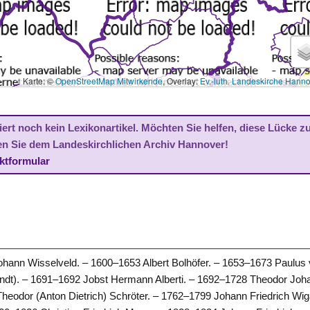
Karte: ©
OpenStreetMap Mitwirkende
, Overlay:
Ev.-luth. Landeskirche Hann
ert noch kein Lexikonartikel. Möchten Sie helfen, diese Lücke z
en Sie dem Landeskirchlichen Archiv Hannover!
ktformular
hann Wisselveld. – 1600–1653 Albert Bolhöfer. – 1653–1673 Paulus
dt). – 1691–1692 Jobst Hermann Alberti. – 1692–1728 Theodor Joh
Theodor (Anton Dietrich) Schröter. – 1762–1799 Johann Friedrich Wi