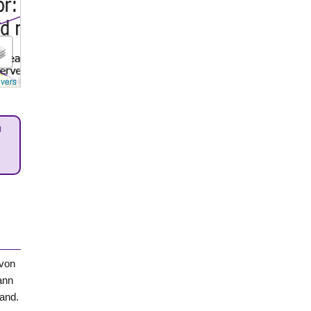
overs
u
 von
ann
gand.