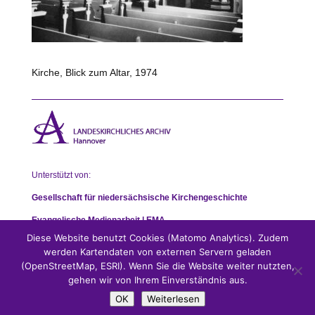
Kirche, Blick zum Altar, 1974
Unterstützt von:
Gesellschaft für niedersächsische Kirchengeschichte
Evangelische Medienarbeit | EMA
Diese Website benutzt Cookies (Matomo Analytics). Zudem
werden Kartendaten von externen Servern geladen
(OpenStreetMap, ESRI). Wenn Sie die Website weiter nutzten,
gehen wir von Ihrem Einverständnis aus.
OK
Weiterlesen
Impressum
|
Datenschutz
|
Kontakt