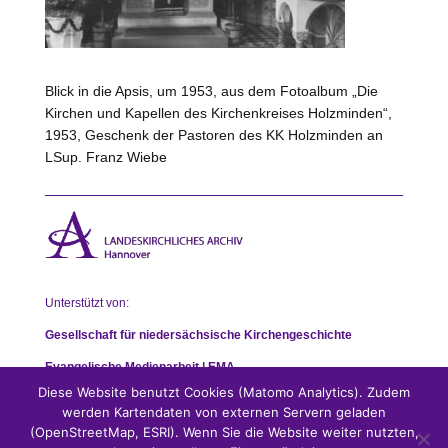
Blick in die Apsis, um 1953, aus dem Fotoalbum „Die
Kirchen und Kapellen des Kirchenkreises Holzminden“,
1953, Geschenk der Pastoren des KK Holzminden an
LSup. Franz Wiebe
Unterstützt von:
Gesellschaft für niedersächsische Kirchengeschichte
Evangelische Medienarbeit | EMA
Diese Website benutzt Cookies (Matomo Analytics). Zudem
werden Kartendaten von externen Servern geladen
(OpenStreetMap, ESRI). Wenn Sie die Website weiter nutzten,